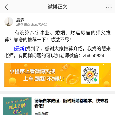
微博正文
鹿森
首页
生活杂谈
正文
2天前 来自iphone客户端
有没算八字事业、婚姻、财运厉害的师父推
荐？靠谱的推荐一下！感激不尽！
关于端午节的典故有哪些？
[最新]
找到了，感谢大家推荐介绍，我找的慧来
2026-07-07 11:03:35
24 2 赞
老师，有同样问题的可以加老师微信：zhihe0624
生活中像关于端午节的典故有哪些？都是很常
见的问题，但是小问题不注意可能会引起大麻烦，
下面就这个问题给大家做一些解读：
1、端午节来源的典故有哪些
端午节来源的典故主要有以下几种：一、天象