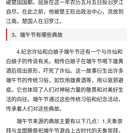
天爷会给你好好上一课的。一命二运三风水，
破楚国国都。屈原在这一年农历五月五日投汨罗江
哪样不服都不行！
自尽。在此之前，他被楚王贬出政治中心，流放到
平安是福
：我也是每年找老师化太岁，看年
江南。楚国人在汨罗江。
卦，认识老师3年了，都是缘分啊！
3、端午节有哪些典故
19
17分钟前 来自湖北
心若莲花
4.纪念许仙和白娘子端午节还有一个与许仙和
我是做餐饮的，这两年，生意屡屡受挫，店开一家关
白娘子的传说有关。相传白娘子在端午节喝下雄黄
一家，要么生意不好，生意好的就出事。前些年攒的
酒后现出原形，吓死了许仙。这一故事衍生出许多
家底快败光了，真是倒霉！我也想找人看看到底怎么
回事？
端午节的传统习俗，如饮用雄黄酒等，用以驱邪避
疫。它也体现了人们对神秘力量的敬畏和对美好生
鹿森
：你可以找老师看看，人有时不服命不行
活的向往。端午节通过这些传统习俗和纪念活动，
啊！
太阳当空赵
：我也做餐饮的，生意不算大，但
传承着人们对这些典故。
是我从找店开始都是找慧来老师跟进的，选
址、风水、还有开业日子，哪哪都看了，虽然
端午节来源的典故主要有以下几点：1.天象崇
大环境不好，但是我家生意还可以，前几天又
拜与龙图腾祭祀端午节源自上古时代的天象崇拜，