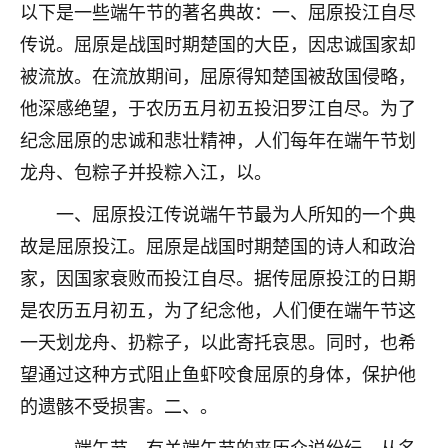
着我晋升有望，我半信半疑的按照老师建议，做了化
以下是一些端午节的著名典故：一、屈原投江自尽
太岁还有一个发钱粮，本来年前的人事调整，拖到年
传说。屈原是战国时期楚国的大臣，因忠诚国家却
后，我以为都没戏了，结果开年一上班，开会提拔升
职第一个就是我，职务无所谓，主要是底薪加了
被流放。在流放期间，屈原得知楚国被敌国侵略，
3000，非常开心，无论如何，感恩感谢！🙏🏻
他深感绝望，于农历五月初五投汨罗江自尽。为了
纪念屈原的忠诚和悲壮精神，人们每年在端午节划
鹿森
：恭喜升职加薪！！，请客吗？�
龙舟、包粽子并投粽入江，以。
32
12小时前 来自北京
一、屈原投江传说端午节最为人所知的一个典
心心相印
故是屈原投江。屈原是战国时期楚国的诗人和政治
我身体不太好，总是病病殃殃的，去检查又没什么大
家，因国家衰败而投江自尽。据传屈原投江的日期
问题，反正就是不舒服。中医西医看遍了，找不到问
是农历五月初五，为了纪念他，人们便在端午节这
题，后来无意中看到有人推荐慧来老师，跟老师聊过
之后，心情豁然开朗，也听老师建议，处理了一些因
一天划龙舟、扔粽子，以此寄托哀思。同时，也希
果问题。今年以来，身体比以前好多，主要是心情好
望通过这种方式阻止鱼虾咬食屈原的身体，保护他
了，老师说境随心转，现在深有体会了。
的遗骸不受损害。二、。
鹿森
：是的，其实跟老师聊过之后，最大的感
—端午节。有关端午节的来历众说纷纭，从名
触，首先就是心态会变好，万般皆是命，半点