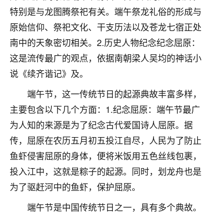
刚找老师做了补财库，希望财运更好一点！
特别是与龙图腾祭祀有关。端午祭龙礼俗的形成与
18
2小时前 来自海南
原始信仰、祭祀文化、干支历法以及苍龙七宿正处
南中的天象密切相关。2.历史人物纪念纪念屈原：
梦醒时分
这是流传最广的观点，依据南朝梁人吴均的神话小
我女儿高二叛逆，大半年不上学，一说她就要死要活
的，把我们两口子愁的不行，朋友给我推荐的慧来老
说《续齐谐记》及。
师，一开始我是病急乱投医，这半年来，法事一个个
端午节，这一传统节日的起源典故丰富多样，
做完，我女儿跟变了个人一样，不期望她能考多好的
大学，只要能安安稳稳的把书读了，身体心理都健健
主要包含以下几个方面：1.纪念屈原：端午节最广
康康的我就很知足了！
为人知的来源是为了纪念古代爱国诗人屈原。据
鹿森
：可怜天下父母心啊！
传，屈原在农历五月初五投江自尽，人民为了防止
鱼虾侵害屈原的身体，便将米饭用五色丝线包裹，
16
3小时前 来自河北
投入江中，这就是粽子的起源。同时，划龙舟也是
付深
为了驱赶河中的鱼虾，保护屈原。
我是公司人事调整，有升迁机会，但同时竞争的我们
端午节是中国传统节日之一，具有多个典故。
三个，找老师的时候是抱着侥幸心理，没想到老师看