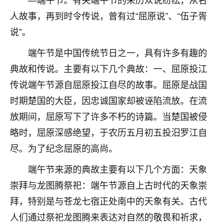
不由人！
人故事，再到时令传说，曾有过“屈原说”、“伍子胥
说”。
9
1天前 来自四川
端午节是中国传统节日之一，具有许多有趣的
金白水清
典故和传说。主要有以下几个典故：一、屈原投江
我也想找老师看看，有没有人给个联系方式的啊？
传说端午节源自屈原投江自尽的故事。屈原是战国
鹿森
：慧来老师微信：gjsy0624
时期楚国的大臣，因忠诚国家却被诬陷流放。在流
12
放期间，屈原写下了许多不朽的诗篇。当楚国被侵
1天前 来自江西
略时，屈原深感绝望，于农历五月初五投汨罗江自
青春168
尽。为了纪念屈原的高尚。
我也想要，我也想要！
15
2天前 来自山西
端午节来源的典故主要有以下几个方面：天象
崇拜与龙图腾祭祀：端午节源自上古时代的天象崇
Jessica李
拜，特别是与苍龙七宿正处南中的天象有关。古代
老师做不做超度法事？我想给我奶奶做超度，她今年
刚去世了。
人们通过祭祀龙图腾来表达对自然的敬畏和祈求，