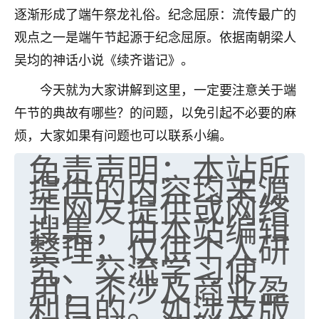
逐渐形成了端午祭龙礼俗。纪念屈原：流传最广的
七零老顽童
：我母亲前年离世，刚开始我经常
观点之一是端午节起源于纪念屈原。依据南朝梁人
做梦梦见她，后来也是朋友介绍，找到慧来老
师，安排了超度法事，做梦再也没有梦到过
吴均的神话小说《续齐谐记》。
了，一开始是半信半疑的，图个心安，给亡母
超度，现在看来，人不信也不行。
今天就为大家讲解到这里，一定要注意关于端
午节的典故有哪些？的问题，以免引起不必要的麻
11
2天前 来自云南
烦，大家如果有问题也可以联系小编。
优秀的张同学
免责声明：本站所
老师收徒吗？？我对这些很感兴趣
提供的内容均来源
15
2天前 来自山西
于网友提供或网络
搜集，由本站编辑
整理，仅供个人研
究、交流学习使
用，不涉及商业盈
利目的。如涉及版