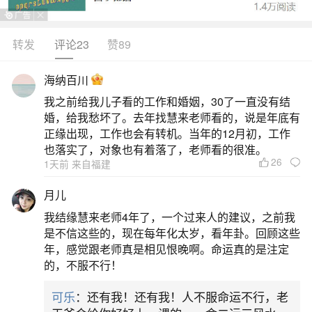
崇拜与龙图腾祭祀端午节最初源自古代对天象的崇
拜，特别是与苍龙七宿正处南中的天象有关。在原
转发
评论23
赞89
始信仰和祭祀文化的背景下，人们通过祭龙礼俗来
海纳百川
表达对自然力量的敬畏和祈求。这种习俗逐渐演
我之前给我儿子看的工作和婚姻，30了一直没有结
变，形成了端午节这一重要的传统节日。二、纪念
婚，给我愁坏了。去年找慧来老师看的，说是年底有
历史人物纪念屈原：这是流传最广的一种观点。据
正缘出现，工作也会有转机。当年的12月初，工作
也落实了，对象也有着落了，老师看的很准。
南朝梁人吴均的神
26
1天前 来自福建
2、关于端午节的典故
月儿
我结缘慧来老师4年了，一个过来人的建议，之前我
一、纪念屈原有关屈原的记载最早出现在《史
是不信这些的，现在每年化太岁，看年卦。回顾这些
记·屈原贾生列传》中。据闻一多考据，将屈原与端
年，感觉跟老师真是相见恨晚啊。命运真的是注定
的，不服不行！
午节联系起来的说法，是南朝梁吴均在《续齐谐
记》中首次提出的。公元前278年，秦国将领白起攻
可乐
：还有我！还有我！人不服命运不行，老