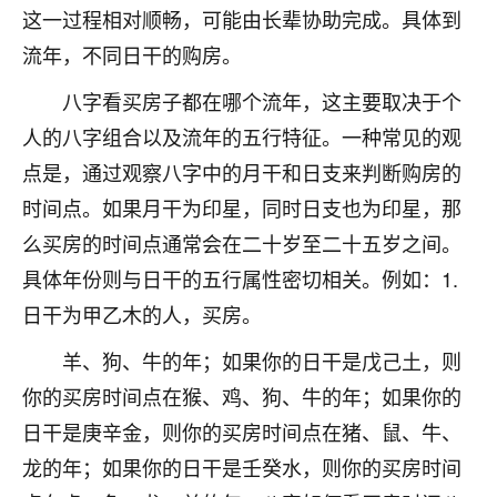
着我晋升有望，我半信半疑的按照老师建议，做了化
这一过程相对顺畅，可能由长辈协助完成。具体到
太岁还有一个发钱粮，本来年前的人事调整，拖到年
流年，不同日干的购房。
后，我以为都没戏了，结果开年一上班，开会提拔升
职第一个就是我，职务无所谓，主要是底薪加了
八字看买房子都在哪个流年，这主要取决于个
3000，非常开心，无论如何，感恩感谢！🙏🏻
人的八字组合以及流年的五行特征。一种常见的观
鹿森
：恭喜升职加薪！！，请客吗？�
点是，通过观察八字中的月干和日支来判断购房的
32
时间点。如果月干为印星，同时日支也为印星，那
12小时前 来自北京
么买房的时间点通常会在二十岁至二十五岁之间。
心心相印
具体年份则与日干的五行属性密切相关。例如：1.
我身体不太好，总是病病殃殃的，去检查又没什么大
日干为甲乙木的人，买房。
问题，反正就是不舒服。中医西医看遍了，找不到问
题，后来无意中看到有人推荐慧来老师，跟老师聊过
羊、狗、牛的年；如果你的日干是戊己土，则
之后，心情豁然开朗，也听老师建议，处理了一些因
果问题。今年以来，身体比以前好多，主要是心情好
你的买房时间点在猴、鸡、狗、牛的年；如果你的
了，老师说境随心转，现在深有体会了。
日干是庚辛金，则你的买房时间点在猪、鼠、牛、
龙的年；如果你的日干是壬癸水，则你的买房时间
鹿森
：是的，其实跟老师聊过之后，最大的感
触，首先就是心态会变好，万般皆是命，半点