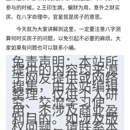
参与的时候。2.王印生病，偏财为用，意外之财买
七零老顽童
：我母亲前年离世，刚开始我经常
做梦梦见她，后来也是朋友介绍，找到慧来老
房。在八字命理中，官星就是房子的意思。
师，安排了超度法事，做梦再也没有梦到过
今天就为大家讲解到这里，一定要注意八字测
了，一开始是半信半疑的，图个心安，给亡母
超度，现在看来，人不信也不行。
算何时买房子的问题，以免引起不必要的麻烦，大
家如果有问题也可以联系小编。
11
2天前 来自云南
免责声明：本站所
优秀的张同学
提供的内容均来源
老师收徒吗？？我对这些很感兴趣
于网友提供或网络
15
2天前 来自山西
搜集，由本站编辑
整理，仅供个人研
究、交流学习使
用，不涉及商业盈
利目的。如涉及版
权问题，请联系本