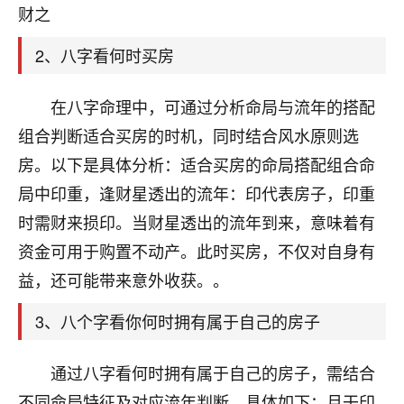
天爷会给你好好上一课的。一命二运三风水，
财之
哪样不服都不行！
平安是福
：我也是每年找老师化太岁，看年
2、八字看何时买房
卦，认识老师3年了，都是缘分啊！
19
在八字命理中，可通过分析命局与流年的搭配
17分钟前 来自湖北
组合判断适合买房的时机，同时结合风水原则选
心若莲花
房。以下是具体分析：适合买房的命局搭配组合命
我是做餐饮的，这两年，生意屡屡受挫，店开一家关
局中印重，逢财星透出的流年：印代表房子，印重
一家，要么生意不好，生意好的就出事。前些年攒的
家底快败光了，真是倒霉！我也想找人看看到底怎么
时需财来损印。当财星透出的流年到来，意味着有
回事？
资金可用于购置不动产。此时买房，不仅对自身有
鹿森
：你可以找老师看看，人有时不服命不行
益，还可能带来意外收获。。
啊！
3、八个字看你何时拥有属于自己的房子
太阳当空赵
：我也做餐饮的，生意不算大，但
是我从找店开始都是找慧来老师跟进的，选
址、风水、还有开业日子，哪哪都看了，虽然
通过八字看何时拥有属于自己的房子，需结合
大环境不好，但是我家生意还可以，前几天又
不同命局特征及对应流年判断，具体如下：月干印