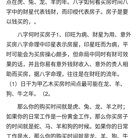
点在虎、兔、龙、羊的年。八字如何看买房时间八
不由人！
字中的财星代表钱财，而印绶代表房子。房子是要
9
以钱买的，。
1天前 来自四川
八字何时买房子1、印旺为病、财星为用、意外
金白水清
买房八字命理中印星表示房屋，印星旺而为病，平
我也想找老师看看，有没有人给个联系方式的啊？
时可能会为买房操心颇多，但命局中同时有财可效
鹿森
：慧来老师微信：gjsy0624
果的话，并且你易有意外钱财收入、意外的贵人相
12
1天前 来自江西
助而买房，据八字命理，往往是在财旺的流年。
（1）日干为甲乙木买房时间点最可能在龙、羊、
青春168
狗、牛之年。（2。
我也想要，我也想要！
15
2天前 来自山西
那么你的购买时间就是虎、兔、龙、羊之时；
Jessica李
如果你的日常工作是一份黄金工作，那么你买房子
老师做不做超度法事？我想给我奶奶做超度，她今年
的时间就是蛇、马、羊和狗的时候。如果你的日常
刚去世了。
工作是水，那么你的购买时间就是龙、羊、狗、牛