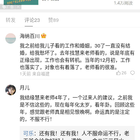
转发
评论23
赞89
生活中像八字测算何时买房子都是很常见的问
题，但是小问题不注意可能会引起大麻烦，下面就
海纳百川
这个问题给大家做一些解读：
我之前给我儿子看的工作和婚姻，30了一直没有结
婚，给我愁坏了。去年找慧来老师看的，说是年底有
1、八字算命什么时候买房
正缘出现，工作也会有转机。当年的12月初，工作
也落实了，对象也有着落了，老师看的很准。
26
1天前 来自福建
以下是一些常见的解读：1.印星与日支：若八
字中月干为印星，日支亦为印星，则多在二十岁至
月儿
二十五岁之间，且多在身旺的流年买房。具体年份
我结缘慧来老师4年了，一个过来人的建议，之前我
还需结合日干来看，例如日干为甲乙木，买房时间
是不信这些的，现在每年化太岁，看年卦。回顾这些
年，感觉跟老师真是相见恨晚啊。命运真的是注定
点多在虎、兔、龙、羊之年；日干为丙丁火，则多
的，不服不行！
在蛇、马、羊、狗之年，以此类推。2.财库逢冲：
可乐
：还有我！还有我！人不服命运不行，老
若命局中有财库，流年遇财库逢冲之时，往往有发