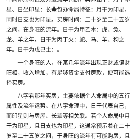
刚找老师做了补财库，希望财运更好一点！
星、日坐印星：长辈包办命局特征：月干为印星，
18
2小时前 来自海南
同时日支也为印星。买房时间：二十岁至二十五岁
之间，在身旺的流年。日干为甲乙木：虎、兔、
梦醒时分
龙、羊之年。日干为丙丁火：蛇、马、羊、狗之
我女儿高二叛逆，大半年不上学，一说她就要死要活
的，把我们两口子愁的不行，朋友给我推荐的慧来老
年。日干为戊己土：。
师，一开始我是病急乱投医，这半年来，法事一个个
做完，我女儿跟变了个人一样，不期望她能考多好的
一个身旺的人，在某几年流年出现正财或偏财
大学，只要能安安稳稳的把书读了，身体心理都健健
旺相，收入增加，有足够资金支付房款，便可能选
康康的我就很知足了！
择买房。
鹿森
：可怜天下父母心啊！
八字看那年买房，主要依据个人命局中的五行
16
3小时前 来自河北
属性及流年运势。在八字命理中，日干代表自己，
而印星则与房屋、长辈等相关联。若个人命局中月
付深
干为印星，且日支也为印星，这通常预示着在二十
我是公司人事调整，有升迁机会，但同时竞争的我们
三个，找老师的时候是抱着侥幸心理，没想到老师看
岁至二十五岁之间，于身旺的流年有可能购房，且