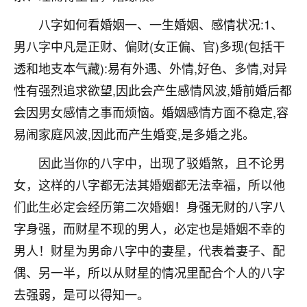
着我晋升有望，我半信半疑的按照老师建议，做了化
太岁还有一个发钱粮，本来年前的人事调整，拖到年
八字如何看婚姻一、一生婚姻、感情状况:1、
后，我以为都没戏了，结果开年一上班，开会提拔升
男八字中凡是正财、偏财(女正偏、官)多现(包括干
职第一个就是我，职务无所谓，主要是底薪加了
3000，非常开心，无论如何，感恩感谢！🙏🏻
透和地支本气藏):易有外遇、外情,好色、多情,对异
性有强烈追求欲望,因此会产生感情风波,婚前婚后都
鹿森
：恭喜升职加薪！！，请客吗？�
会因男女感情之事而烦恼。婚姻感情方面不稳定,容
32
12小时前 来自北京
易闹家庭风波,因此而产生婚变,是多婚之兆。
心心相印
因此当你的八字中，出现了驳婚煞，且不论男
我身体不太好，总是病病殃殃的，去检查又没什么大
女，这样的八字都无法其婚姻都无法幸福，所以他
问题，反正就是不舒服。中医西医看遍了，找不到问
们此生必定会经历第二次婚姻！身强无财的八字八
题，后来无意中看到有人推荐慧来老师，跟老师聊过
之后，心情豁然开朗，也听老师建议，处理了一些因
字身强，而财星不现的男人，必定也是婚姻不幸的
果问题。今年以来，身体比以前好多，主要是心情好
男人！财星为男命八字中的妻星，代表着妻子、配
了，老师说境随心转，现在深有体会了。
偶、另一半，所以从财星的情况里配合个人的八字
鹿森
：是的，其实跟老师聊过之后，最大的感
去强弱，是可以得知一。
触，首先就是心态会变好，万般皆是命，半点