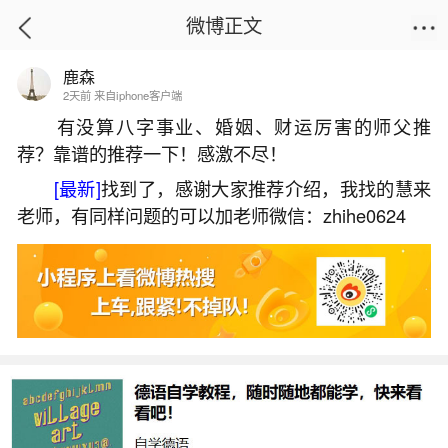
微博正文
鹿森
首页
生活杂谈
正文
2天前 来自iphone客户端
有没算八字事业、婚姻、财运厉害的师父推
荐？靠谱的推荐一下！感激不尽！
怎么从八字测婚姻状况？
[最新]
找到了，感谢大家推荐介绍，我找的慧来
2026-07-06 20:43:45
3 5 赞
老师，有同样问题的可以加老师微信：zhihe0624
生活中像怎么从八字测婚姻状况？都是很常见
的问题，但是小问题不注意可能会引起大麻烦，下
面就这个问题给大家做一些解读：
一、从生辰八字怎么看婚姻
命格类型：通过八字排盘确定命主属于哪种命