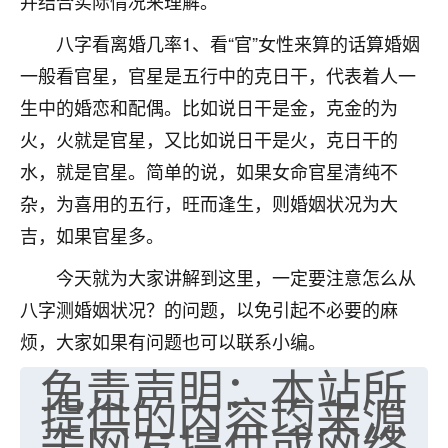
并结合实际情况来理解。
七零老顽童
：我母亲前年离世，刚开始我经常
八字看离婚几率1、看“官”女性来算的话算婚姻
做梦梦见她，后来也是朋友介绍，找到慧来老
一般看官星，官星是五行中的克日干，代表着人一
师，安排了超度法事，做梦再也没有梦到过
了，一开始是半信半疑的，图个心安，给亡母
生中的婚恋和配偶。比如说日干是金，克金的为
超度，现在看来，人不信也不行。
火，火就是官星，又比如说日干是火，克日干的
11
2天前 来自云南
水，就是官星。简单的说，如果女命官星清纯不
杂，为喜用的五行，旺而逢生，则婚姻状况为大
优秀的张同学
吉，如果官星多。
老师收徒吗？？我对这些很感兴趣
15
2天前 来自山西
今天就为大家讲解到这里，一定要注意怎么从
八字测婚姻状况？的问题，以免引起不必要的麻
烦，大家如果有问题也可以联系小编。
免责声明：本站所
提供的内容均来源
于网友提供或网络