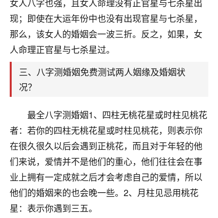
天爷会给你好好上一课的。一命二运三风水，
女人八字也强，且女人命理没有正官星与七杀星出
哪样不服都不行！
现；即使在大运年份中也没有出现官星与七杀星，
平安是福
：我也是每年找老师化太岁，看年
那么，该女人的婚姻会一波三折。反之，如果，女
卦，认识老师3年了，都是缘分啊！
人命理正官星与七杀星过。
19
17分钟前 来自湖北
三、八字测婚姻免费测试两人姻缘及婚姻状
心若莲花
况？
我是做餐饮的，这两年，生意屡屡受挫，店开一家关
一家，要么生意不好，生意好的就出事。前些年攒的
最全八字测婚姻1、四柱无桃花星或时柱见桃花
家底快败光了，真是倒霉！我也想找人看看到底怎么
回事？
者：若你的四柱无桃花星或时柱见桃花，则表示你
在很久很久以后会遇到正桃花，而且对于年轻的他
鹿森
：你可以找老师看看，人有时不服命不行
们来说，爱情并不是他们的重心，他们往往会在事
啊！
太阳当空赵
：我也做餐饮的，生意不算大，但
业上拥有一定成就之后才会考虑自己的爱情，所以
是我从找店开始都是找慧来老师跟进的，选
他们的婚姻来的也会晚一些。2、月柱见忌用桃花
址、风水、还有开业日子，哪哪都看了，虽然
星：表示你遇到三五。
大环境不好，但是我家生意还可以，前几天又