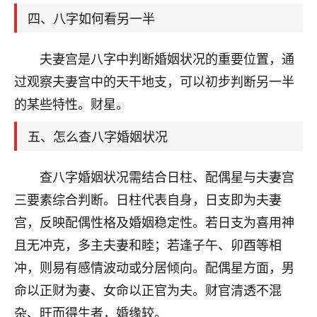
刚找老师做了补财库，希望财运更好一点！
四、八字如何看另一半
18
2小时前 来自海南
夫妻宫是八字中判断婚姻状况的重要位置，通
梦醒时分
过观察夫妻宫中的天干地支，可以初步判断另一半
我女儿高二叛逆，大半年不上学，一说她就要死要活
的某些特性。财星。
的，把我们两口子愁的不行，朋友给我推荐的慧来老
师，一开始我是病急乱投医，这半年来，法事一个个
五、怎么查八字婚姻状况
做完，我女儿跟变了个人一样，不期望她能考多好的
大学，只要能安安稳稳的把书读了，身体心理都健健
康康的我就很知足了！
查八字婚姻状况需结合日柱、配偶星与夫妻宫
三要素综合判断。日柱代表自身，日支即为夫妻
鹿森
：可怜天下父母心啊！
宫，反映配偶性格及婚姻稳定性。若日支为喜用神
16
3小时前 来自河北
且无冲克，多主夫妻和睦；若逢子午、卯酉等相
付深
冲，则易有感情波动或分居倾向。配偶星方面，男
我是公司人事调整，有升迁机会，但同时竞争的我们
命以正财为妻、女命以正官为夫。财官清透不混
三个，找老师的时候是抱着侥幸心理，没想到老师看
杂、旺而得生者，婚缘较。