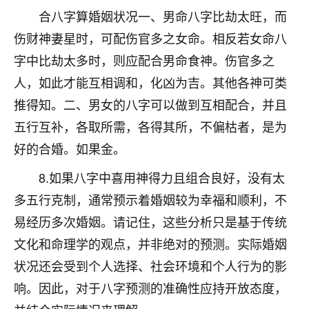
合八字算婚姻状况一、男命八字比劫太旺，而
不由人！
伤财神妻星时，可配伤官多之女命。相反若女命八
9
1天前 来自四川
字中比劫太多时，则应配合男命食神。伤官多之
金白水清
人，如此才能互相调和，化凶为吉。其他各神可类
我也想找老师看看，有没有人给个联系方式的啊？
推得知。二、男女的八字可以做到互相配合，并且
五行互补，各取所需，各得其所，不偏枯者，是为
鹿森
：慧来老师微信：gjsy0624
好的合婚。如果金。
12
1天前 来自江西
8.如果八字中喜用神得力且组合良好，没有太
青春168
多五行克制，通常预示着婚姻较为幸福和顺利，不
我也想要，我也想要！
易经历多次婚姻。请记住，这些分析只是基于传统
15
2天前 来自山西
文化和命理学的观点，并非绝对的预测。实际婚姻
Jessica李
状况还会受到个人选择、社会环境和个人行为的影
老师做不做超度法事？我想给我奶奶做超度，她今年
响。因此，对于八字预测的准确性应持开放态度，
刚去世了。