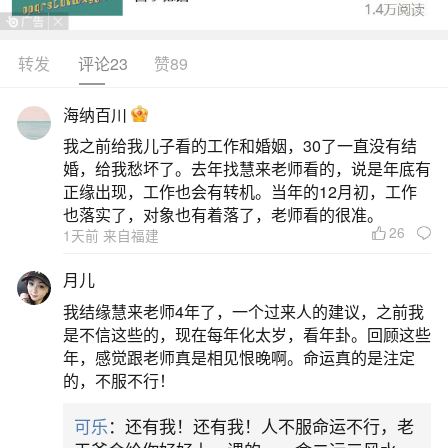
格（如正官格、食神格等），不同命格对婚姻的期
待和经营方式差异显著。例如，正官格者重视规则
转发
评论23
赞89
与责任，适合传统稳定的婚姻；食神格者追求情感
海纳百川
满足，需配偶理解其浪漫需求。十神关系：十神
我之前给我儿子看的工作和婚姻，30了一直没有结
（比肩、劫财、食神、伤官等）代表不同社会关
婚，给我愁坏了。去年找慧来老师看的，说是年底有
系，其中正官/七杀代表配偶星，正财/偏财代表异性
正缘出现，工作也会有转机。当年的12月初，工作
也落实了，对象也有着落了，老师看的很准。
缘分。若男命正财透
26
1天前 来自福建
二、八字测一生婚姻状况,女子八字看有几次婚
月儿
姻？
我结缘慧来老师4年了，一个过来人的建议，之前我
是不信这些的，现在每年化太岁，看年卦。回顾这些
女命正官七杀同现而正官落空亡者，嫁二婚
年，感觉跟老师真是相见恨晚啊。命运真的是注定
的，不服不行！
人；官杀都落空亡，则会有两次以上婚姻，非常应
验。女人八字身强无官星：婚姻一波三折如果一个
可乐
：还有我！还有我！人不服命运不行，老