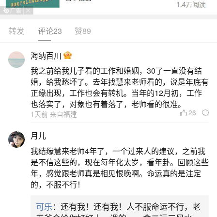
2.家庭不幸的手相：
转发
评论23
赞89
二、肯定会离婚的手掌纹女性感情线杂乱则情
感多坎坷
海纳百川
我之前给我儿子看的工作和婚姻，30了一直没有结
家风纹是预示着婚姻状况很重要的手相纹路。
婚，给我愁坏了。去年找慧来老师看的，说是年底有
正缘出现，工作也会有转机。当年的12月初，工作
如果一个女人的家风纹从中断裂，或者被其他纹路
也落实了，对象也有着落了，老师看的很准。
冲撞，则说明婚姻中易发生意外情况，婚姻的变数
26
1天前 来自福建
很大。很可能遭遇婚外情，伴侣出轨等状况，而导
月儿
致感情破裂，悲剧收场。不易给与对方太多的放纵
我结缘慧来老师4年了，一个过来人的建议，之前我
与宽容，适当的向伴侣表明自己的真心，告诉伴侣
是不信这些的，现在每年化太岁，看年卦。回顾这些
自己的真实想法，是使感情之路。
年，感觉跟老师真是相见恨晚啊。命运真的是注定
的，不服不行！
三、女人注定离婚的手相离婚的手相特征？
可乐
：还有我！还有我！人不服命运不行，老