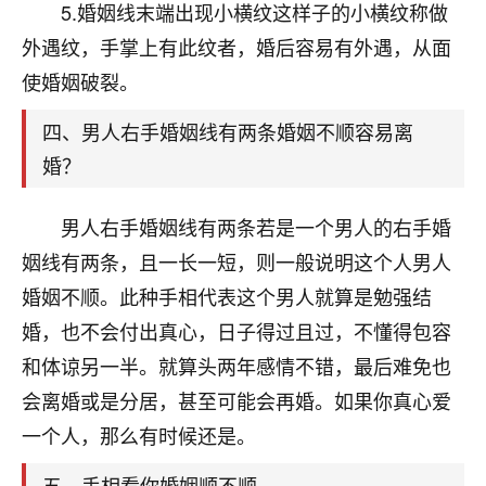
天爷会给你好好上一课的。一命二运三风水，
5.婚姻线末端出现小横纹这样子的小横纹称做
哪样不服都不行！
外遇纹，手掌上有此纹者，婚后容易有外遇，从面
平安是福
：我也是每年找老师化太岁，看年
卦，认识老师3年了，都是缘分啊！
使婚姻破裂。
19
四、男人右手婚姻线有两条婚姻不顺容易离
17分钟前 来自湖北
婚？
心若莲花
我是做餐饮的，这两年，生意屡屡受挫，店开一家关
男人右手婚姻线有两条若是一个男人的右手婚
一家，要么生意不好，生意好的就出事。前些年攒的
姻线有两条，且一长一短，则一般说明这个人男人
家底快败光了，真是倒霉！我也想找人看看到底怎么
回事？
婚姻不顺。此种手相代表这个男人就算是勉强结
婚，也不会付出真心，日子得过且过，不懂得包容
鹿森
：你可以找老师看看，人有时不服命不行
啊！
和体谅另一半。就算头两年感情不错，最后难免也
太阳当空赵
：我也做餐饮的，生意不算大，但
会离婚或是分居，甚至可能会再婚。如果你真心爱
是我从找店开始都是找慧来老师跟进的，选
一个人，那么有时候还是。
址、风水、还有开业日子，哪哪都看了，虽然
大环境不好，但是我家生意还可以，前几天又
五、手相看你婚姻顺不顺