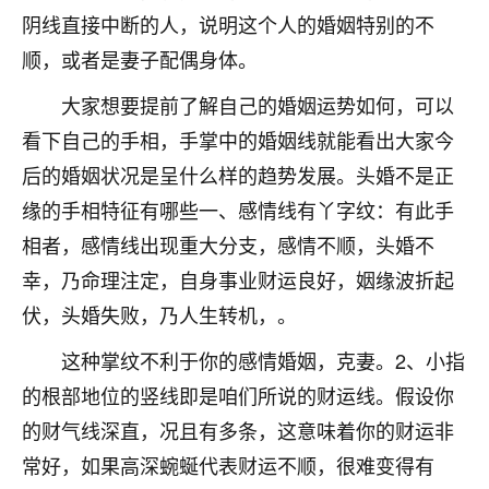
阴线直接中断的人，说明这个人的婚姻特别的不
不由人！
顺，或者是妻子配偶身体。
9
1天前 来自四川
大家想要提前了解自己的婚姻运势如何，可以
金白水清
看下自己的手相，手掌中的婚姻线就能看出大家今
我也想找老师看看，有没有人给个联系方式的啊？
后的婚姻状况是呈什么样的趋势发展。头婚不是正
鹿森
：慧来老师微信：gjsy0624
缘的手相特征有哪些一、感情线有丫字纹：有此手
相者，感情线出现重大分支，感情不顺，头婚不
12
1天前 来自江西
幸，乃命理注定，自身事业财运良好，姻缘波折起
青春168
伏，头婚失败，乃人生转机，。
我也想要，我也想要！
15
这种掌纹不利于你的感情婚姻，克妻。2、小指
2天前 来自山西
的根部地位的竖线即是咱们所说的财运线。假设你
Jessica李
的财气线深直，况且有多条，这意味着你的财运非
老师做不做超度法事？我想给我奶奶做超度，她今年
常好，如果高深蜿蜒代表财运不顺，很难变得有
刚去世了。