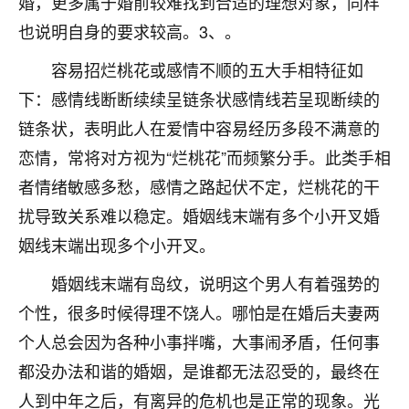
婚，更多属于婚前较难找到合适的理想对象，同样
着我晋升有望，我半信半疑的按照老师建议，做了化
太岁还有一个发钱粮，本来年前的人事调整，拖到年
也说明自身的要求较高。3、。
后，我以为都没戏了，结果开年一上班，开会提拔升
职第一个就是我，职务无所谓，主要是底薪加了
容易招烂桃花或感情不顺的五大手相特征如
3000，非常开心，无论如何，感恩感谢！🙏🏻
下：感情线断断续续呈链条状感情线若呈现断续的
链条状，表明此人在爱情中容易经历多段不满意的
鹿森
：恭喜升职加薪！！，请客吗？�
恋情，常将对方视为“烂桃花”而频繁分手。此类手相
32
12小时前 来自北京
者情绪敏感多愁，感情之路起伏不定，烂桃花的干
心心相印
扰导致关系难以稳定。婚姻线末端有多个小开叉婚
我身体不太好，总是病病殃殃的，去检查又没什么大
姻线末端出现多个小开叉。
问题，反正就是不舒服。中医西医看遍了，找不到问
题，后来无意中看到有人推荐慧来老师，跟老师聊过
婚姻线末端有岛纹，说明这个男人有着强势的
之后，心情豁然开朗，也听老师建议，处理了一些因
个性，很多时候得理不饶人。哪怕是在婚后夫妻两
果问题。今年以来，身体比以前好多，主要是心情好
个人总会因为各种小事拌嘴，大事闹矛盾，任何事
了，老师说境随心转，现在深有体会了。
都没办法和谐的婚姻，是谁都无法忍受的，最终在
鹿森
：是的，其实跟老师聊过之后，最大的感
人到中年之后，有离异的危机也是正常的现象。光
触，首先就是心态会变好，万般皆是命，半点