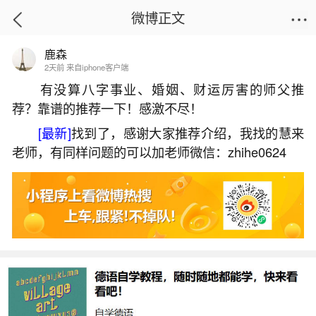
微博正文
鹿森
首页
生活杂谈
正文
2天前 来自iphone客户端
有没算八字事业、婚姻、财运厉害的师父推
荐？靠谱的推荐一下！感激不尽！
什么手掌说明婚姻不顺？
[最新]
找到了，感谢大家推荐介绍，我找的慧来
2026-07-06 15:28:11
17 3 赞
老师，有同样问题的可以加老师微信：zhihe0624
生活中像什么手掌说明婚姻不顺？都是很常见
的问题，但是小问题不注意可能会引起大麻烦，下
面就这个问题给大家做一些解读：
一、十大不吉利手相来看哪些人会过的非常坎
坷