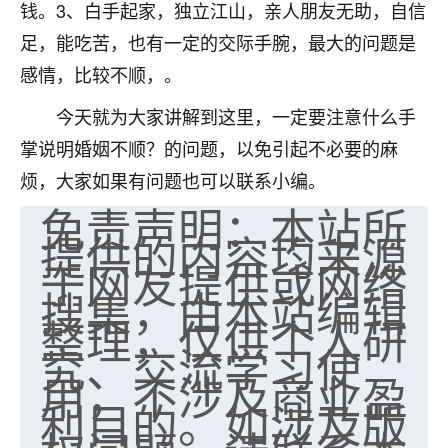
钱。3、白手起家，独立江山，亲人朋友无助，自信
七零老顽童
：我母亲前年离世，刚开始我经常
足，能吃苦，也有一定的交际手腕，最大的问题是
做梦梦见她，后来也是朋友介绍，找到慧来老
感情，比较不顺，。
师，安排了超度法事，做梦再也没有梦到过
了，一开始是半信半疑的，图个心安，给亡母
今天就为大家讲解到这里，一定要注意什么手
超度，现在看来，人不信也不行。
掌说明婚姻不顺？的问题，以免引起不必要的麻
11
2天前 来自云南
烦，大家如果有问题也可以联系小编。
免责声明：本站所
优秀的张同学
提供的内容均来源
老师收徒吗？？我对这些很感兴趣
15
于网友提供或网络
2天前 来自山西
搜集，由本站编辑
整理，仅供个人研
究、交流学习使
用，不涉及商业盈
利目的。如涉及版