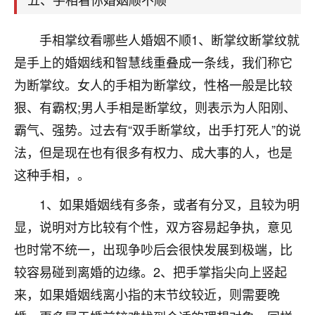
刚找老师做了补财库，希望财运更好一点！
18
2小时前 来自海南
手相掌纹看哪些人婚姻不顺1、断掌纹断掌纹就
是手上的婚姻线和智慧线重叠成一条线，我们称它
梦醒时分
为断掌纹。女人的手相为断掌纹，性格一般是比较
我女儿高二叛逆，大半年不上学，一说她就要死要活
的，把我们两口子愁的不行，朋友给我推荐的慧来老
狠、有霸权;男人手相是断掌纹，则表示为人阳刚、
师，一开始我是病急乱投医，这半年来，法事一个个
霸气、强势。过去有“双手断掌纹，出手打死人”的说
做完，我女儿跟变了个人一样，不期望她能考多好的
法，但是现在也有很多有权力、成大事的人，也是
大学，只要能安安稳稳的把书读了，身体心理都健健
康康的我就很知足了！
这种手相，。
鹿森
：可怜天下父母心啊！
1、如果婚姻线有多条，或者有分叉，且较为明
显，说明对方比较有个性，双方容易起争执，意见
16
3小时前 来自河北
也时常不统一，出现争吵后会很快发展到极端，比
付深
较容易碰到离婚的边缘。2、把手掌指尖向上竖起
我是公司人事调整，有升迁机会，但同时竞争的我们
来，如果婚姻线离小指的末节纹较近，则需要晚
三个，找老师的时候是抱着侥幸心理，没想到老师看