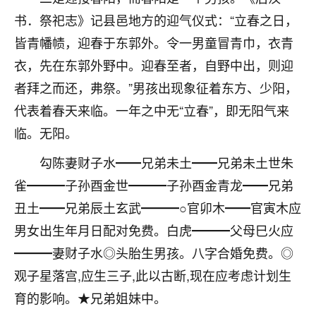
刚找老师做了补财库，希望财运更好一点！
书．祭祀志》记县邑地方的迎气仪式：“立春之日，
18
2小时前 来自海南
皆青幡帻，迎春于东郭外。令一男童冒青巾，衣青
衣，先在东郭外野中。迎春至者，自野中出，则迎
梦醒时分
者拜之而还，弗祭。”男孩出现象征着东方、少阳，
我女儿高二叛逆，大半年不上学，一说她就要死要活
的，把我们两口子愁的不行，朋友给我推荐的慧来老
代表着春天来临。一年之中无“立春”，即无阳气来
师，一开始我是病急乱投医，这半年来，法事一个个
临。无阳。
做完，我女儿跟变了个人一样，不期望她能考多好的
大学，只要能安安稳稳的把书读了，身体心理都健健
勾陈妻财子水━━兄弟未土━━兄弟未土世朱
康康的我就很知足了！
雀━━━子孙酉金世━━━子孙酉金青龙━━兄弟
鹿森
：可怜天下父母心啊！
丑土━━兄弟辰土玄武━━━○官卯木━━官寅木应
男女出生年月日配对免费。白虎━━━父母巳火应
16
3小时前 来自河北
━━━妻财子水◎头胎生男孩。八字合婚免费。◎
付深
观子星落宫,应生三子,此以古断,现在应考虑计划生
我是公司人事调整，有升迁机会，但同时竞争的我们
育的影响。★兄弟姐妹中。
三个，找老师的时候是抱着侥幸心理，没想到老师看