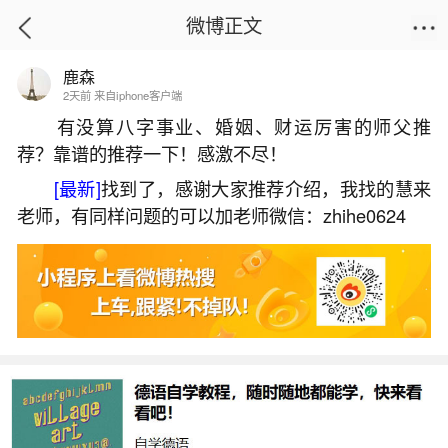
微博正文
鹿森
首页
生活杂谈
正文
2天前 来自iphone客户端
有没算八字事业、婚姻、财运厉害的师父推
荐？靠谱的推荐一下！感激不尽！
鸡年冬至出生男孩起名
[最新]
找到了，感谢大家推荐介绍，我找的慧来
2026-07-06 12:18:28
28 9 赞
老师，有同样问题的可以加老师微信：zhihe0624
生活中像鸡年冬至出生男孩起名都是很常见的
问题，但是小问题不注意可能会引起大麻烦，下面
就这个问题给大家做一些解读：
1、阴历05年12月27日18点30左右出生男孩五
行缺什么。取名罗浩博？