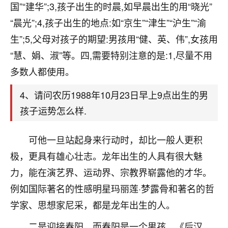
天爷会给你好好上一课的。一命二运三风水，
国”“建华”;3,孩子出生的时晨,如早晨出生的用“晓光”
哪样不服都不行！
“晨光”;4,孩子出生的地点:如“京生”“津生”“沪生”“渝
平安是福
：我也是每年找老师化太岁，看年
卦，认识老师3年了，都是缘分啊！
生”;5,父母对孩子的期望:男孩用“健、英、伟”,女孩用
“慧、娟、淑”等。四,需要特别注意的是:1,尽量不用
19
17分钟前 来自湖北
多数人都使用。
心若莲花
4、请问农历1988年10月23日早上9点出生的男
我是做餐饮的，这两年，生意屡屡受挫，店开一家关
孩子运势怎么样.
一家，要么生意不好，生意好的就出事。前些年攒的
家底快败光了，真是倒霉！我也想找人看看到底怎么
回事？
可他一旦站起身来行动时，却比一般人更积
极，更具有雄心壮志。龙年出生的人具有很大魅
鹿森
：你可以找老师看看，人有时不服命不行
啊！
力，能在演艺界、运动界、宗教界崭露他的才华。
太阳当空赵
：我也做餐饮的，生意不算大，但
例如国际著名的性感明星玛丽莲·梦露骨和著名的哲
是我从找店开始都是找慧来老师跟进的，选
学家、思想家尼采，都是龙年出生的人。
址、风水、还有开业日子，哪哪都看了，虽然
大环境不好，但是我家生意还可以，前几天又
二是迎接春阳，而春阳是一个男孩。《后汉