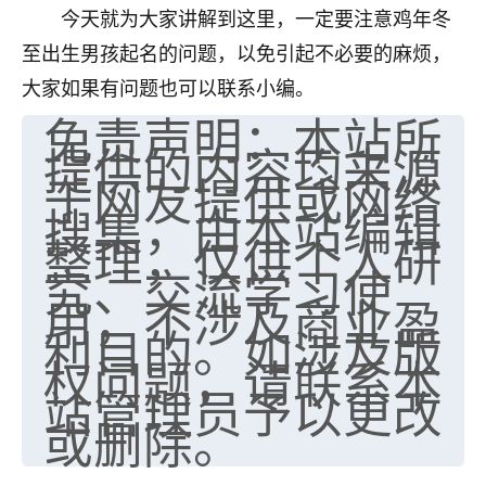
着我晋升有望，我半信半疑的按照老师建议，做了化
今天就为大家讲解到这里，一定要注意鸡年冬
太岁还有一个发钱粮，本来年前的人事调整，拖到年
至出生男孩起名的问题，以免引起不必要的麻烦，
后，我以为都没戏了，结果开年一上班，开会提拔升
职第一个就是我，职务无所谓，主要是底薪加了
大家如果有问题也可以联系小编。
3000，非常开心，无论如何，感恩感谢！🙏🏻
免责声明：本站所
提供的内容均来源
鹿森
：恭喜升职加薪！！，请客吗？�
于网友提供或网络
32
12小时前 来自北京
搜集，由本站编辑
整理，仅供个人研
心心相印
究、交流学习使
我身体不太好，总是病病殃殃的，去检查又没什么大
用，不涉及商业盈
问题，反正就是不舒服。中医西医看遍了，找不到问
利目的。如涉及版
题，后来无意中看到有人推荐慧来老师，跟老师聊过
权问题，请联系本
之后，心情豁然开朗，也听老师建议，处理了一些因
果问题。今年以来，身体比以前好多，主要是心情好
站管理员予以更改
了，老师说境随心转，现在深有体会了。
或删除。
鹿森
：是的，其实跟老师聊过之后，最大的感
触，首先就是心态会变好，万般皆是命，半点