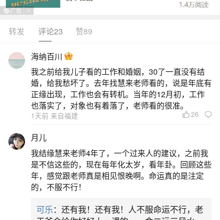
乾造：生于冬至后五天。乙酉鸡年纳音五行泉
中水，戊子鼠月霹雳火，乙酉鸡日泉中水，乙酉鸡
转发
评论23
赞89
时泉中水。命宫癸未羊杨柳木，命主属乙阴木。妙
海纳百川
逢月支天乙贵人临吉，一生贵人助力。年支时支七
我之前给我儿子看的工作和婚姻，30了一直没有结
杀临将星。木比3水印1火食伤无土财1金杀3，五行
婚，给我愁坏了。去年找慧来老师看的，说是年底有
缺火。命主生于子月偏印，年支日支二酉破子，天
正缘出现，工作也会有转机。当年的12月初，工作
也落实了，对象也有着落了，老师看的很准。
元坐杀，天干三乙木帮身，月干正财，此造纳音五
26
1天前 来自福建
行多印。
月儿
2、帮宝宝起名字,王姓
我结缘慧来老师4年了，一个过来人的建议，之前我
是不信这些的，现在每年化太岁，看年卦。回顾这些
年，感觉跟老师真是相见恨晚啊。命运真的是注定
3、给我的女儿能取个名吗？
的，不服不行！
可乐
：还有我！还有我！人不服命运不行，老
2,孩子出生的日子,如国庆日出生的用“国庆”“建