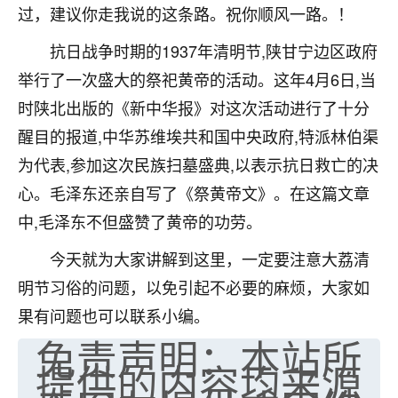
过，建议你走我说的这条路。祝你顺风一路。！
不由人！
抗日战争时期的1937年清明节,陕甘宁边区政府
9
1天前 来自四川
举行了一次盛大的祭祀黄帝的活动。这年4月6日,当
金白水清
时陕北出版的《新中华报》对这次活动进行了十分
我也想找老师看看，有没有人给个联系方式的啊？
醒目的报道,中华苏维埃共和国中央政府,特派林伯渠
为代表,参加这次民族扫墓盛典,以表示抗日救亡的决
鹿森
：慧来老师微信：gjsy0624
心。毛泽东还亲自写了《祭黄帝文》。在这篇文章
12
1天前 来自江西
中,毛泽东不但盛赞了黄帝的功劳。
青春168
今天就为大家讲解到这里，一定要注意大荔清
我也想要，我也想要！
明节习俗的问题，以免引起不必要的麻烦，大家如
15
2天前 来自山西
果有问题也可以联系小编。
Jessica李
免责声明：本站所
老师做不做超度法事？我想给我奶奶做超度，她今年
提供的内容均来源
刚去世了。