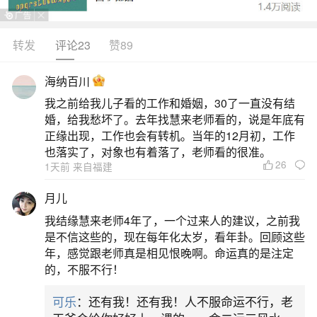
转发
评论23
赞89
生活中像大荔清明节习俗都是很常见的问题，
但是小问题不注意可能会引起大麻烦，下面就这个
海纳百川
问题给大家做一些解读：
我之前给我儿子看的工作和婚姻，30了一直没有结
婚，给我愁坏了。去年找慧来老师看的，说是年底有
一、如何祭祖
正缘出现，工作也会有转机。当年的12月初，工作
也落实了，对象也有着落了，老师看的很准。
26
1天前 来自福建
第三，备糕点。水果代表阴，糕点代表阳。祭
祖，一般要备水果和糕点这两样。给祖先上坟祭
月儿
肉，只是个别地方的习俗。过去祭天、祭地需要三
我结缘慧来老师4年了，一个过来人的建议，之前我
牲五畜，比较神圣。我们的祖先没有达到天地的功
是不信这些的，现在每年化太岁，看年卦。回顾这些
年，感觉跟老师真是相见恨晚啊。命运真的是注定
德，也没有天地那么大的福报，所以除本地特有的
的，不服不行！
习俗外，建议不要供肉及供血性的东西。
可乐
：还有我！还有我！人不服命运不行，老
二、花馍的种类