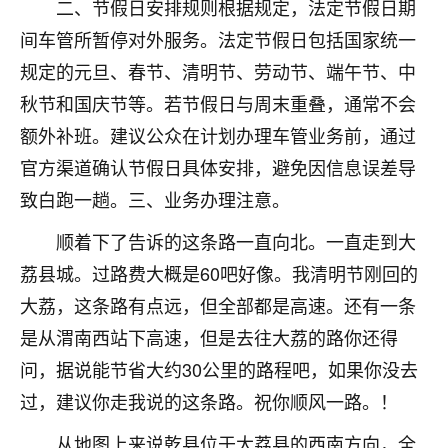
刚找老师做了补财库，希望财运更好一点！
二、节假日安排规则根据规定，法定节假日期
间车管所暂停对外服务。法定节假日包括国家统一
18
2小时前 来自海南
规定的元旦、春节、清明节、劳动节、端午节、中
梦醒时分
秋节和国庆节等。若节假日与周末重叠，通常不会
我女儿高二叛逆，大半年不上学，一说她就要死要活
额外补班。建议公众在计划办理车管业务前，通过
的，把我们两口子愁的不行，朋友给我推荐的慧来老
官方渠道确认节假日具体安排，避免因信息误差导
师，一开始我是病急乱投医，这半年来，法事一个个
做完，我女儿跟变了个人一样，不期望她能考多好的
致白跑一趟。三、业务办理注意。
大学，只要能安安稳稳的把书读了，身体心理都健健
顺着下了告诉的这条路一直向北。一直走到大
康康的我就很知足了！
荔县城。过路费大概是60吧好像。我清明节刚回的
鹿森
：可怜天下父母心啊！
大荔，这条路有点远，但全部都是高速。还有一条
16
3小时前 来自河北
是从渭南西站下高速，但是去往大荔的路你还得
问，据说能节省大约30公里的路程吧，如果你没去
付深
过，建议你走我说的这条路。祝你顺风一路。！
我是公司人事调整，有升迁机会，但同时竞争的我们
三个，找老师的时候是抱着侥幸心理，没想到老师看
从地图上来说乾县位于大荔县的西南方向，全