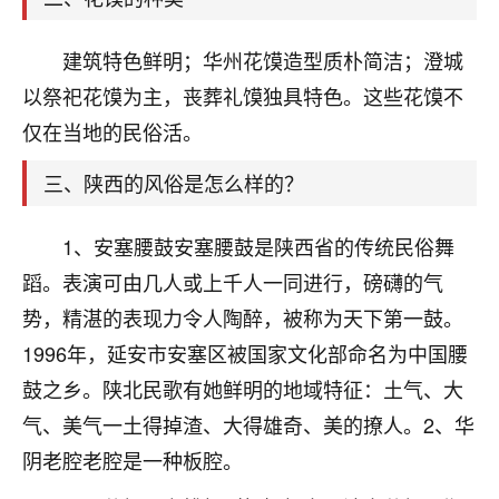
天爷会给你好好上一课的。一命二运三风水，
哪样不服都不行！
平安是福
：我也是每年找老师化太岁，看年
建筑特色鲜明；华州花馍造型质朴简洁；澄城
卦，认识老师3年了，都是缘分啊！
以祭祀花馍为主，丧葬礼馍独具特色。这些花馍不
19
仅在当地的民俗活。
17分钟前 来自湖北
三、陕西的风俗是怎么样的？
心若莲花
我是做餐饮的，这两年，生意屡屡受挫，店开一家关
一家，要么生意不好，生意好的就出事。前些年攒的
1、安塞腰鼓安塞腰鼓是陕西省的传统民俗舞
家底快败光了，真是倒霉！我也想找人看看到底怎么
蹈。表演可由几人或上千人一同进行，磅礴的气
回事？
势，精湛的表现力令人陶醉，被称为天下第一鼓。
鹿森
：你可以找老师看看，人有时不服命不行
1996年，延安市安塞区被国家文化部命名为中国腰
啊！
鼓之乡。陕北民歌有她鲜明的地域特征：土气、大
太阳当空赵
：我也做餐饮的，生意不算大，但
气、美气一土得掉渣、大得雄奇、美的撩人。2、华
是我从找店开始都是找慧来老师跟进的，选
址、风水、还有开业日子，哪哪都看了，虽然
阴老腔老腔是一种板腔。
大环境不好，但是我家生意还可以，前几天又