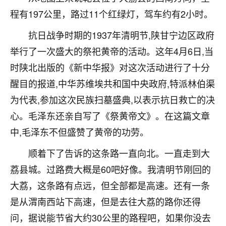
着我晋升有望，我半信半疑的按照老师建议，做了化
程有197公里，路过11个红绿灯，驾车约有2小时。
太岁还有一个发钱粮，本来年前的人事调整，拖到年
后，我以为都没戏了，结果开年一上班，开会提拔升
抗日战争时期的1937年清明节,陕甘宁边区政府
职第一个就是我，职务无所谓，主要是底薪加了
3000，非常开心，无论如何，感恩感谢！🙏🏻
举行了一次盛大的祭祀黄帝的活动。这年4月6日,当
时陕北出版的《新中华报》对这次活动进行了十分
鹿森
：恭喜升职加薪！！，请客吗？�
醒目的报道,中华苏维埃共和国中央政府,特派林伯渠
32
12小时前 来自北京
为代表,参加这次民族扫墓盛典,以表示抗日救亡的决
心。毛泽东还亲自写了《祭黄帝文》。在这篇文章
心心相印
中,毛泽东不但盛赞了黄帝的功劳。
我身体不太好，总是病病殃殃的，去检查又没什么大
问题，反正就是不舒服。中医西医看遍了，找不到问
顺着下了告诉的这条路一直向北。一直走到大
题，后来无意中看到有人推荐慧来老师，跟老师聊过
之后，心情豁然开朗，也听老师建议，处理了一些因
荔县城。过路费大概是60吧好像。我清明节刚回的
果问题。今年以来，身体比以前好多，主要是心情好
大荔，这条路有点远，但全部都是高速。还有一条
了，老师说境随心转，现在深有体会了。
是从渭南西站下高速，但是去往大荔的路你还得
鹿森
：是的，其实跟老师聊过之后，最大的感
问，据说能节省大约30公里的路程吧，如果你没去
触，首先就是心态会变好，万般皆是命，半点