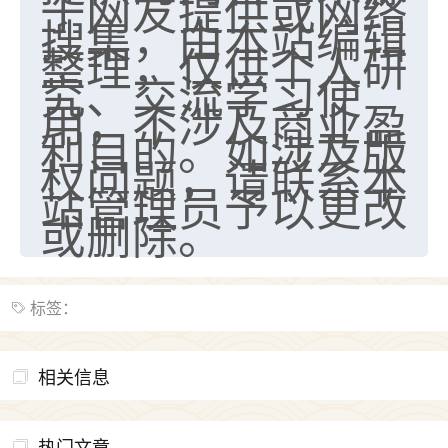
于网友提供或网络
搜集，由本站编辑
七零老顽童
：我母亲前年离世，刚开始我经常
整理，仅供个人研
做梦梦见她，后来也是朋友介绍，找到慧来老
究、交流学习使
师，安排了超度法事，做梦再也没有梦到过
了，一开始是半信半疑的，图个心安，给亡母
用，不涉及商业盈
超度，现在看来，人不信也不行。
利目的。如涉及版
权问题，请联系本
11
2天前 来自云南
站管理员予以更改
优秀的张同学
或删除。
老师收徒吗？？我对这些很感兴趣
15
2天前 来自山西
标签：
相关信息
热门文章