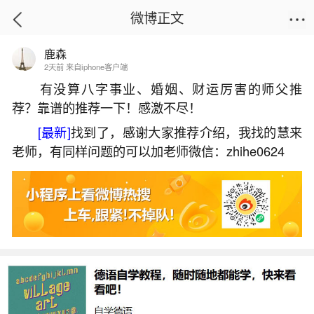
微博正文
鹿森
首页
生活杂谈
正文
2天前 来自iphone客户端
有没算八字事业、婚姻、财运厉害的师父推
荐？靠谱的推荐一下！感激不尽！
猴跟猴的婚姻相配吗？
[最新]
找到了，感谢大家推荐介绍，我找的慧来
2026-07-06 11:54:15
9 9 赞
老师，有同样问题的可以加老师微信：zhihe0624