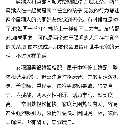
属猴人和属猴人配对婚姻配对:亲朋无奈。两个
不由人！
属猴人在一起就是两个任性的孩子,无数的行为都让
9
两个属猴人的亲朋好友感觉到无奈。有时候就是劝
1天前 来自四川
了,也如同一拳打在棉花上一样使不上力气。友情配
金白水清
对:难成朋友。可能是两个过于聪明的人只存在竞争
我也想找老师看看，有没有人给个联系方式的啊？
的关系,即便本想成为朋友也会败给那世事无常的天
鹿森
：慧来老师微信：gjsy0624
道。不过这样的话。
12
1天前 来自江西
女猴跟男猴婚姻相配，属于中等偏上婚配，整
体和谐度较好，但需注意性格磨合。属猴女活泼机
青春168
灵、善交际、重现实，属猴男聪明果敢、独立自
我也想要，我也想要！
15
2天前 来自山西
信、喜挑战，两人脾性相近、话题丰富、默契度
高，日常相处轻松愉快，家庭氛围热闹有爱，容易
Jessica李
产生强烈吸引力，感情升温快。因同属一相，彼此
老师做不做超度法事？我想给我奶奶做超度，她今年
理解深，少有隔阂，忠诚度与。
刚去世了。