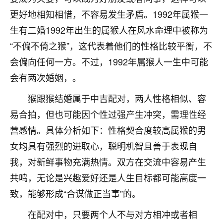
刚找老师做了补财库，希望财运更好一点！
更好地相知相惜，不容易发生矛盾。1992年属猴一
18
2小时前 来自海南
生有二婚1992年出生的属猴人在风水命理中被称为
“不偏不倚之猴”，这代表着他们的性格比较平衡，不
梦醒时分
会偏向任何一方。不过，1992年属猴人一生中可能
我女儿高二叛逆，大半年不上学，一说她就要死要活
的，把我们两口子愁的不行，朋友给我推荐的慧来老
会有两次婚姻，。
师，一开始我是病急乱投医，这半年来，法事一个个
做完，我女儿跟变了个人一样，不期望她能考多好的
猴跟猴结婚属于中吉配对，两人性格相似、容
大学，只要能安安稳稳的把书读了，身体心理都健健
易合拍，但也可能因个性过强产生冲突，需理性经
康康的我就很知足了！
营感情。具体分析如下：性格契合度较高属猴的男
鹿森
：可怜天下父母心啊！
女均具有强烈的进取心，聪明机智且善于表现自
我，对新鲜事物充满热情。双方在交流中容易产生
16
3小时前 来自河北
共鸣，无论是兴趣爱好还是人生目标都可能高度一
付深
致，能够形成“合谋做正当事”的。
我是公司人事调整，有升迁机会，但同时竞争的我们
三个，找老师的时候是抱着侥幸心理，没想到老师看
在配对中，只要两个人不与对方相冲或者相