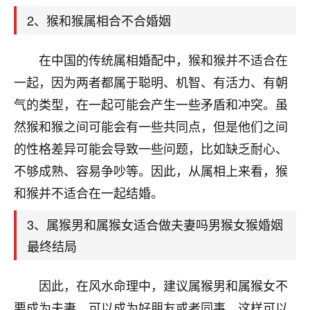
天爷会给你好好上一课的。一命二运三风水，
哪样不服都不行！
2、猴和猴属相合不合婚姻
平安是福
：我也是每年找老师化太岁，看年
卦，认识老师3年了，都是缘分啊！
在中国的传统属相婚配中，猴和猴并不适合在
19
一起，因为两者都属于聪明、机智、有活力、有朝
17分钟前 来自湖北
气的类型，在一起可能会产生一些矛盾和冲突。虽
心若莲花
然猴和猴之间可能会有一些共同点，但是他们之间
我是做餐饮的，这两年，生意屡屡受挫，店开一家关
的性格差异可能会导致一些问题，比如缺乏耐心、
一家，要么生意不好，生意好的就出事。前些年攒的
家底快败光了，真是倒霉！我也想找人看看到底怎么
不够成熟、容易争吵等。因此，从属相上来看，猴
回事？
和猴并不适合在一起结婚。
鹿森
：你可以找老师看看，人有时不服命不行
3、属猴男和属猴女适合做夫妻吗男猴女猴婚姻
啊！
最终结局
太阳当空赵
：我也做餐饮的，生意不算大，但
是我从找店开始都是找慧来老师跟进的，选
址、风水、还有开业日子，哪哪都看了，虽然
因此，在风水命理中，建议属猴男和属猴女不
大环境不好，但是我家生意还可以，前几天又
要成为夫妻，可以成为好朋友或者同事，这样可以