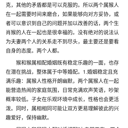
着我晋升有望，我半信半疑的按照老师建议，做了化
克，其他的矛盾都是可以克服的。所以两个属猴人
太岁还有一个发钱粮，本来年前的人事调整，拖到年
在一起需要时间来磨合，如果能够向对方妥协，或
后，我以为都没戏了，结果开年一上班，开会提拔升
职第一个就是我，职务无所谓，主要是底薪加了
者可以意识到自己的问题并加以改善的话，两个生
3000，非常开心，无论如何，感恩感谢！🙏🏻
肖猴的人在一起也是很幸福的。没有绝对的说法认
鹿森
：恭喜升职加薪！！，请客吗？�
为夫妻两个人的关系走不到尽头，最主要还是要看
自身的态度。两个人都。
32
12小时前 来自北京
猴和猴属相配婚姻既有稳定乐趣的一面，也存
心心相印
在潜在挑战，整体属于中等婚配。1.婚姻稳定且充
我身体不太好，总是病病殃殃的，去检查又没什么大
满乐趣：属猴人性格开朗幽默，两个属猴人在一起
问题，反正就是不舒服。中医西医看遍了，找不到问
题，后来无意中看到有人推荐慧来老师，跟老师聊过
能营造热闹的家庭氛围，日常充满欢声笑语，吵架
之后，心情豁然开朗，也听老师建议，处理了一些因
概率较低。子女在乐观环境中成长，性格也会更活
果问题。今年以来，身体比以前好多，主要是心情好
泼。同时，属相相同可能让双方更易理解彼此的兴
了，老师说境随心转，现在深有体会了。
趣爱好，保持幽默。
鹿森
：是的，其实跟老师聊过之后，最大的感
触，首先就是心态会变好，万般皆是命，半点