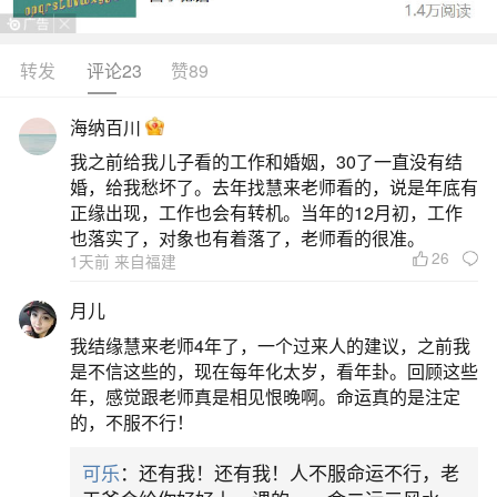
转发
评论23
赞89
生活中像猴跟猴的婚姻相配吗？都是很常见的
问题，但是小问题不注意可能会引起大麻烦，下面
海纳百川
就这个问题给大家做一些解读：
我之前给我儿子看的工作和婚姻，30了一直没有结
婚，给我愁坏了。去年找慧来老师看的，说是年底有
1、属猴和属猴的适合做夫妻吗
正缘出现，工作也会有转机。当年的12月初，工作
也落实了，对象也有着落了，老师看的很准。
26
1天前 来自福建
属猴的和属猴的在一起，配对指数为中吉。你
们会享受一起做正当事情的快乐。你们俩很容易走
月儿
到一起，会是很谈得来的一对，但真要谈感情，又
我结缘慧来老师4年了，一个过来人的建议，之前我
会因为个性太过相似而缺乏新鲜感。你们自信心都
是不信这些的，现在每年化太岁，看年卦。回顾这些
年，感觉跟老师真是相见恨晚啊。命运真的是注定
很强，聪颖机智，喜欢挑战，不喜欢受到束缚，异
的，不服不行！
性缘佳。两人性格相投，但都很有主见，喜欢与异
可乐
：还有我！还有我！人不服命运不行，老
性互动，不喜欢被人管，但希望另一半能在自己