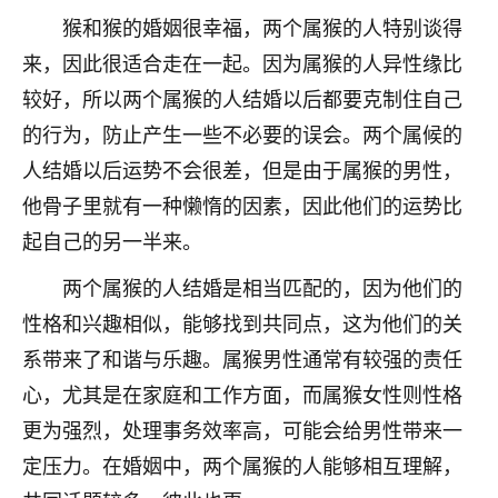
猴和猴的婚姻很幸福，两个属猴的人特别谈得
七零老顽童
：我母亲前年离世，刚开始我经常
做梦梦见她，后来也是朋友介绍，找到慧来老
来，因此很适合走在一起。因为属猴的人异性缘比
师，安排了超度法事，做梦再也没有梦到过
较好，所以两个属猴的人结婚以后都要克制住自己
了，一开始是半信半疑的，图个心安，给亡母
的行为，防止产生一些不必要的误会。两个属候的
超度，现在看来，人不信也不行。
人结婚以后运势不会很差，但是由于属猴的男性，
11
2天前 来自云南
他骨子里就有一种懒惰的因素，因此他们的运势比
优秀的张同学
起自己的另一半来。
老师收徒吗？？我对这些很感兴趣
两个属猴的人结婚是相当匹配的，因为他们的
15
2天前 来自山西
性格和兴趣相似，能够找到共同点，这为他们的关
系带来了和谐与乐趣。属猴男性通常有较强的责任
心，尤其是在家庭和工作方面，而属猴女性则性格
更为强烈，处理事务效率高，可能会给男性带来一
定压力。在婚姻中，两个属猴的人能够相互理解，