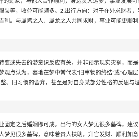
良好的迹象，与他人合作顺利，身边贵人运多，事业发展可
服装等，收益可能颇多。2.出行方向：对于在外求财者，
吉利。与属鸡之人、属龙之人共同求财，事业可能更顺利。
转变或失去的潜意识反应有关，并非预示现实灾祸，而是
观点认为，墓地在梦中常代表“旧事物的终结”或“心理层
调整、旧习惯的舍弃，甚至是对自身某部分性格的反思与
业固定之后婚姻即可成。出行的女人梦见很多墓碑，建议
人梦见很多墓碑，意味着贵人扶助，升官发财、顺利如意