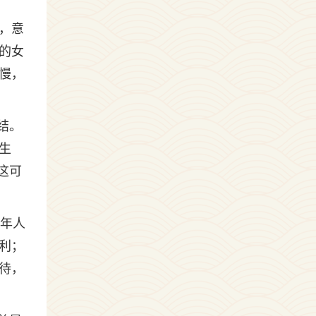
，意
的女
慢，
结。
生
这可
老年人
利；
待，