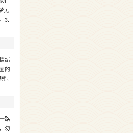
能有
梦见
3.
情绪
面的
埋葬。
一路
，勿