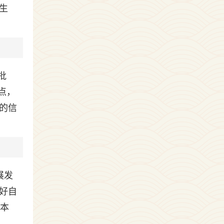
生
批
点，
的信
展发
好自
表本