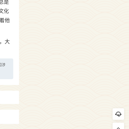
总是
文化
着他
，大
如涉