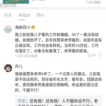
转发
评论23
赞89
生活中像八字算命怎么解释双胞胎命运？都是
很常见的问题，但是小问题不注意可能会引起大麻
海纳百川
烦，下面就这个问题给大家做一些解读：
我之前给我儿子看的工作和婚姻，30了一直没有结
婚，给我愁坏了。去年找慧来老师看的，说是年底有
一、双胞胎怎样算命最准
正缘出现，工作也会有转机。当年的12月初，工作
也落实了，对象也有着落了，老师看的很准。
26
1天前 来自福建
双胞胎算命没有科学依据，所谓“最准”纯属民间
玄学说法，正规命理学也无统一标准可判定双胞胎
月儿
命运高下。网络流传的“比劫看兄弟层次”“年月为
我结缘慧来老师4年了，一个过来人的建议，之前我
大、日时为小”等断法，均出自个别自媒体或八字爱
是不信这些的，现在每年化太岁，看年卦。回顾这些
年，感觉跟老师真是相见恨晚啊。命运真的是注定
好者个案解读，缺乏实证与学术支持，更未被主流
的，不服不行！
易学界公认。部分文章用乾造癸巳己未戊子甲寅等
可乐
：还有我！还有我！人不服命运不行，老
例子强行对应双胞胎分工，实则同一时辰出生的