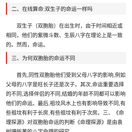
天爷会给你好好上一课的。一命二运三风水，
哪样不服都不行！
二、在线算命:双生子的命运一样吗
平安是福
：我也是每年找老师化太岁，看年
卦，认识老师3年了，都是缘分啊！
双生子（双胞胎）在出生时，由于时间相近或
19
相同，他们的紫微斗数、生辰八字在理论上是一致
17分钟前 来自湖北
的。然而，命运。
心若莲花
我是做餐饮的，这两年，生意屡屡受挫，店开一家关
三、为何双胞胎的命运不同
一家，要么生意不好，生意好的就出事。前些年攒的
家底快败光了，真是倒霉！我也想找人看看到底怎么
首先,同性双胞胎他们受到父母八字的影响,例如
回事？
父母的八字是旺长子还是次子。其次,命运重要选择
鹿森
：你可以找老师看看，人有时不服命不行
的不同,选择伴侣的不同,结婚的年龄不同都可以影响
啊！
他们的命运。最后,祖坟风水上也有影响导致不同,有
太阳当空赵
：我也做餐饮的，生意不算大，但
些祖坟有利于长房,有些祖坟有利于次房。三、《命
是我从找店开始都是找慧来老师跟进的，选
址、风水、还有开业日子，哪哪都看了，虽然
理探源》对双胞胎命运的判断《命理探源》是由袁
大环境不好，但是我家生意还可以，前几天又
树珊所著的八字命理的研究。