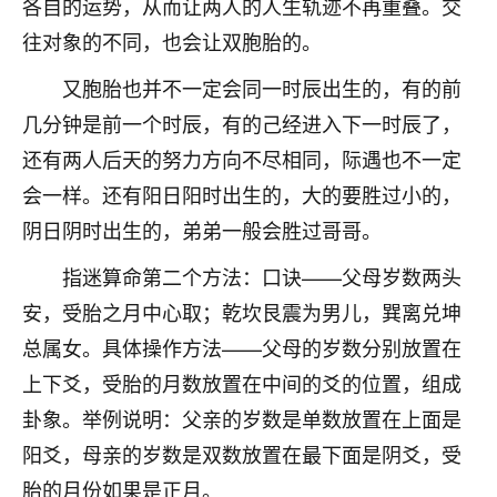
各自的运势，从而让两人的人生轨迹不再重叠。交
不由人！
往对象的不同，也会让双胞胎的。
9
1天前 来自四川
又胞胎也并不一定会同一时辰出生的，有的前
几分钟是前一个时辰，有的己经进入下一时辰了，
金白水清
还有两人后天的努力方向不尽相同，际遇也不一定
我也想找老师看看，有没有人给个联系方式的啊？
会一样。还有阳日阳时出生的，大的要胜过小的，
鹿森
：慧来老师微信：gjsy0624
阴日阴时出生的，弟弟一般会胜过哥哥。
12
1天前 来自江西
指迷算命第二个方法：口诀——父母岁数两头
青春168
安，受胎之月中心取；乾坎艮震为男儿，巽离兑坤
我也想要，我也想要！
总属女。具体操作方法——父母的岁数分别放置在
15
2天前 来自山西
上下爻，受胎的月数放置在中间的爻的位置，组成
Jessica李
卦象。举例说明：父亲的岁数是单数放置在上面是
老师做不做超度法事？我想给我奶奶做超度，她今年
阳爻，母亲的岁数是双数放置在最下面是阴爻，受
刚去世了。
胎的月份如果是正月。