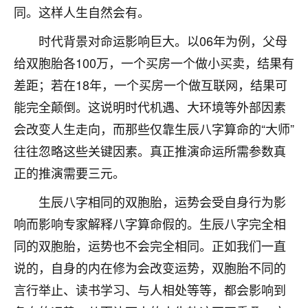
着我晋升有望，我半信半疑的按照老师建议，做了化
同。这样人生自然会有。
太岁还有一个发钱粮，本来年前的人事调整，拖到年
后，我以为都没戏了，结果开年一上班，开会提拔升
时代背景对命运影响巨大。以06年为例，父母
职第一个就是我，职务无所谓，主要是底薪加了
给双胞胎各100万，一个买房一个做小买卖，结果有
3000，非常开心，无论如何，感恩感谢！🙏🏻
差距；若在18年，一个买房一个做互联网，结果可
鹿森
：恭喜升职加薪！！，请客吗？�
能完全颠倒。这说明时代机遇、大环境等外部因素
32
会改变人生走向，而那些仅靠生辰八字算命的“大师”
12小时前 来自北京
往往忽略这些关键因素。真正推演命运所需参数真
心心相印
正的推演需要三元。
我身体不太好，总是病病殃殃的，去检查又没什么大
问题，反正就是不舒服。中医西医看遍了，找不到问
生辰八字相同的双胞胎，运势会受自身行为影
题，后来无意中看到有人推荐慧来老师，跟老师聊过
响而影响专家解释八字算命假的。生辰八字完全相
之后，心情豁然开朗，也听老师建议，处理了一些因
果问题。今年以来，身体比以前好多，主要是心情好
同的双胞胎，运势也不会完全相同。正如我们一直
了，老师说境随心转，现在深有体会了。
说的，自身的内在修为会改变运势，双胞胎不同的
言行举止、读书学习、与人相处等等，都会影响到
鹿森
：是的，其实跟老师聊过之后，最大的感
触，首先就是心态会变好，万般皆是命，半点