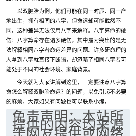
七零老顽童
：我母亲前年离世，刚开始我经常
以双胞胎为例，他们可能在同一时辰、同一产
做梦梦见她，后来也是朋友介绍，找到慧来老
地出生，拥有相同的八字，但命运却可能截然不
师，安排了超度法事，做梦再也没有梦到过
同。这种差异无法仅用八字来解释。八字算命的硬
了，一开始是半信半疑的，图个心安，给亡母
超度，现在看来，人不信也不行。
伤：八字算命存在诸多硬伤，其中最为突出的是无
法解释相同八字者命运差异的问题。许多研命理的
11
2天前 来自云南
人拿到八字就直接下断语，却忽略了相同八字者可
优秀的张同学
能处于不同的社会环境、家庭背景。
老师收徒吗？？我对这些很感兴趣
15
2天前 来自山西
今天就为大家讲解到这里，一定要注意八字算
命怎么解释双胞胎命运？的问题，以免引起不必要
的麻烦，大家如果有问题也可以联系小编。
免责声明：本站所
提供的内容均来源
于网友提供或网络