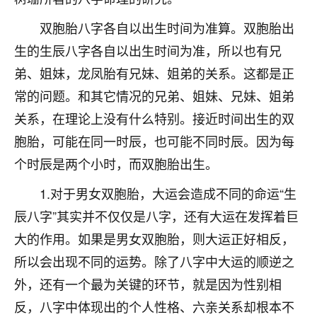
刚找老师做了补财库，希望财运更好一点！
双胞胎八字各自以出生时间为准算。双胞胎出
18
2小时前 来自海南
生的生辰八字各自以出生时间为准，所以也有兄
梦醒时分
弟、姐妹，龙凤胎有兄妹、姐弟的关系。这都是正
我女儿高二叛逆，大半年不上学，一说她就要死要活
常的问题。和其它情况的兄弟、姐妹、兄妹、姐弟
的，把我们两口子愁的不行，朋友给我推荐的慧来老
关系，在理论上没有什么特别。接近时间出生的双
师，一开始我是病急乱投医，这半年来，法事一个个
做完，我女儿跟变了个人一样，不期望她能考多好的
胞胎，可能在同一时辰，也可能不同时辰。因为每
大学，只要能安安稳稳的把书读了，身体心理都健健
个时辰是两个小时，而双胞胎出生。
康康的我就很知足了！
1.对于男女双胞胎，大运会造成不同的命运“生
鹿森
：可怜天下父母心啊！
辰八字”其实并不仅仅是八字，还有大运在发挥着巨
16
3小时前 来自河北
大的作用。如果是男女双胞胎，则大运正好相反，
所以会出现不同的运势。除了八字中大运的顺逆之
付深
外，还有一个最为关键的环节，就是因为性别相
我是公司人事调整，有升迁机会，但同时竞争的我们
三个，找老师的时候是抱着侥幸心理，没想到老师看
反，八字中体现出的个人性格、六亲关系却根本不