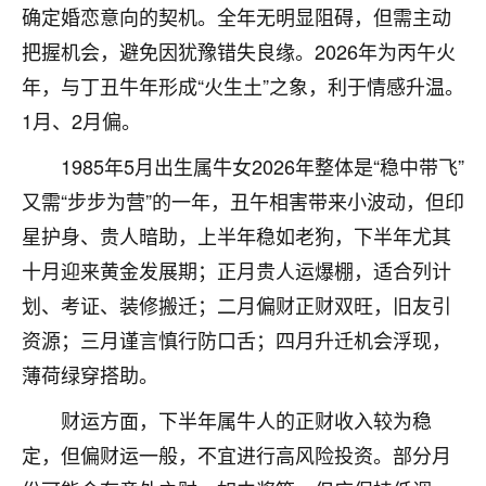
确定婚恋意向的契机。全年无明显阻碍，但需主动
不由人！
把握机会，避免因犹豫错失良缘。2026年为丙午火
9
1天前 来自四川
年，与丁丑牛年形成“火生土”之象，利于情感升温。
1月、2月偏。
金白水清
我也想找老师看看，有没有人给个联系方式的啊？
1985年5月出生属牛女2026年整体是“稳中带飞”
又需“步步为营”的一年，丑午相害带来小波动，但印
鹿森
：慧来老师微信：gjsy0624
星护身、贵人暗助，上半年稳如老狗，下半年尤其
12
1天前 来自江西
十月迎来黄金发展期；正月贵人运爆棚，适合列计
青春168
划、考证、装修搬迁；二月偏财正财双旺，旧友引
我也想要，我也想要！
资源；三月谨言慎行防口舌；四月升迁机会浮现，
15
2天前 来自山西
薄荷绿穿搭助。
Jessica李
财运方面，下半年属牛人的正财收入较为稳
老师做不做超度法事？我想给我奶奶做超度，她今年
定，但偏财运一般，不宜进行高风险投资。部分月
刚去世了。