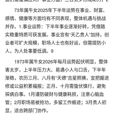
刚找老师做了补财库，希望财运更好一点！
73年属牛女2025年下半年运势在事业、财富、
18
2小时前 来自海南
感情、健康等方面均有不同表现，整体机遇与挑战
梦醒时分
并存。1.事业运势：下半年事业逐渐好转，凭借踏
我女儿高二叛逆，大半年不上学，一说她就要死要活
实稳重特质可获发展。事业宫有“天乙贵人”加持，创
的，把我们两口子愁的不行，朋友给我推荐的慧来老
业者可扩大规模，职场人士也有好运，但需提防小
师，一开始我是病急乱投医，这半年来，法事一个个
做完，我女儿跟变了个人一样，不期望她能考多好的
人，为人处事要低调。9
大学，只要能安安稳稳的把书读了，身体心理都健健
1973年属牛女2026年每月运势起伏明显，整体
康康的我就很知足了！
害太岁，上半年压力大、易遇小人与口舌，下半年
鹿森
：可怜天下父母心啊！
渐稳，农历三月、八月有“天德”吉星照拂，宜把握进
16
3小时前 来自河北
修或公益积累福报；正月、十月需蛰伏慎行，避免
探病白事。1月谨防破财与健康耗损，注意心脑血
付深
管；2月职场易被抢功，多留工作痕迹；3月贵人初
我是公司人事调整，有升迁机会，但同时竞争的我们
三个，找老师的时候是抱着侥幸心理，没想到老师看
显，适合跨部门协作。