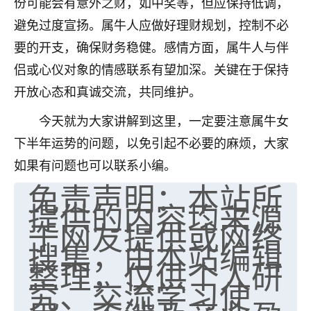
份可能会有意外之财，如中奖等，但应保持低调，
七零老顽童
：我母亲前年离世，刚开始我经常
避免过度宣扬。属牛人应做好理财规划，控制不必
做梦梦见她，后来也是朋友介绍，找到慧来老
要的开支，确保财务稳健。感情方面，属牛人与伴
师，安排了超度法事，做梦再也没有梦到过
侣或心仪对象的情感联系有望加深。关键在于保持
了，一开始是半信半疑的，图个心安，给亡母
超度，现在看来，人不信也不行。
开放心态和真诚交流，共同维护。
11
2天前 来自云南
今天就为大家讲解到这里，一定要注意属牛女
下半年运势的问题，以免引起不必要的麻烦，大家
优秀的张同学
如果有问题也可以联系小编。
老师收徒吗？？我对这些很感兴趣
15
免责声明：本站所
2天前 来自山西
提供的内容均来源
于网友提供或网络
搜集，由本站编辑
整理，仅供个人研
究、交流学习使