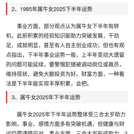
天爷会给你好好上一课的。一命二运三风水，
哪样不服都不行！
2、1985年属牛女2025下半年运势
平安是福
：我也是每年找老师化太岁，看年
卦，认识老师3年了，都是缘分啊！
事业方面，部分观点认为属牛女下半年有转
19
机，此前积累的经验知识能助力突破发展，干劲
17分钟前 来自湖北
足、成就明显，甚至有人自主创业成功；但也有观
心若莲花
点指出，下半年事业运势一般，上半年变动大遗留
我是做餐饮的，这两年，生意屡屡受挫，店开一家关
的问题可能延续，要警惕犯错被调动岗位或裁员，
一家，要么生意不好，生意好的就出事。前些年攒的
家底快败光了，真是倒霉！我也想找人看看到底怎么
维持现状、避免大额投资为好。财富方面，一种看
回事？
法是下半年能实现丰厚积累，会把。
鹿森
：你可以找老师看看，人有时不服命不行
3、属牛女2025年下半年运势
啊！
太阳当空赵
：我也做餐饮的，生意不算大，但
属牛女2025年下半年运势整体受三合太岁助力
是我从找店开始都是找慧来老师跟进的，选
址、风水、还有开业日子，哪哪都看了，虽然
影响，事业、感情方面多有突破机遇，但健康与财
大环境不好，但是我家生意还可以，前几天又
运仍需谨慎应对。事业方面，三合太岁形成助力，2