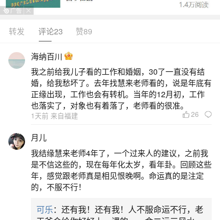
转发
评论23
赞89
生活中像属牛女下半年运势都是很常见的问
题，但是小问题不注意可能会引起大麻烦，下面就
海纳百川
这个问题给大家做一些解读：
我之前给我儿子看的工作和婚姻，30了一直没有结
婚，给我愁坏了。去年找慧来老师看的，说是年底有
1、85年牛女下半年事业运势
正缘出现，工作也会有转机。当年的12月初，工作
也落实了，对象也有着落了，老师看的很准。
26
1天前 来自福建
1985年出生的属牛女性在2025年下半年的事业
运势整体表现平稳且有上升趋势。1.事业机会增
月儿
多：随着工作经验的不断积累，在下半年，你将有
我结缘慧来老师4年了，一个过来人的建议，之前我
机会承担更多重要的工作任务。这不仅是对你能力
是不信这些的，现在每年化太岁，看年卦。回顾这些
年，感觉跟老师真是相见恨晚啊。命运真的是注定
的认可，也是提升职业地位的好时机。在“华盖”吉星
的，不服不行！
的庇佑下，你的自信心和行动力将显著增强，使得
可乐
：还有我！还有我！人不服命运不行，老
你在工作中更加得心应手，容易获得上司的认可