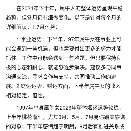
着我晋升有望，我半信半疑的按照老师建议，做了化
在2024年下半年，属牛人的整体运势呈现平稳
太岁还有一个发钱粮，本来年前的人事调整，拖到年
后，我以为都没戏了，结果开年一上班，开会提拔升
趋势，但各月仍有细微变化。以下是针对每个月的
职第一个就是我，职务无所谓，主要是底薪加了
详细解读：1.7月运势：
3000，非常开心，无论如何，感恩感谢！🙏🏻
1.事业运势：下半年，97年属牛女在事业上可
鹿森
：恭喜升职加薪！！，请客吗？�
能会遇到一些机遇，但也需要付出更多的努力才能
32
12小时前 来自北京
抓住。工作中可能会遇到一些难题，但只要保持积
极的心态和耐心，就能够逐步解决。建议多与同事
心心相印
沟通交流，寻求合作与支持，共同推动工作的进
我身体不太好，总是病病殃殃的，去检查又没什么大
问题，反正就是不舒服。中医西医看遍了，找不到问
展。2.财运运势：财运方面，下半年属牛女的收入
题，后来无意中看到有人推荐慧来老师，跟老师聊过
相对稳定，但也。
之后，心情豁然开朗，也听老师建议，处理了一些因
果问题。今年以来，身体比以前好多，主要是心情好
1997年单身属牛女2026年整体姻缘运势较稳，
了，老师说境随心转，现在深有体会了。
上半年桃花渐旺，尤其3月、5月、7月易遇踏实靠谱
鹿森
：是的，其实跟老师聊过之后，最大的感
的对象；下半年感情趋于明朗，9月后有推进关系或
触，首先就是心态会变好，万般皆是命，半点