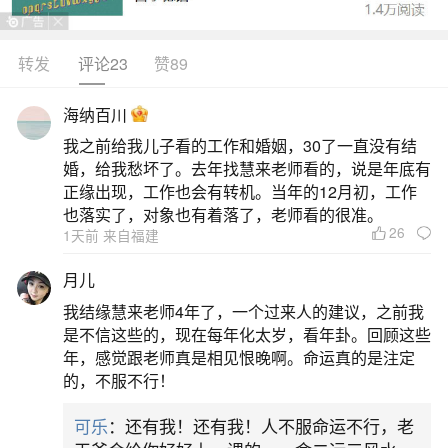
转发
评论23
赞89
生活中像算命生辰八字准吗？都是很常见的问
题，但是小问题不注意可能会引起大麻烦，下面就
海纳百川
这个问题给大家做一些解读：
我之前给我儿子看的工作和婚姻，30了一直没有结
婚，给我愁坏了。去年找慧来老师看的，说是年底有
一、生辰八字算命准吗能信吗
正缘出现，工作也会有转机。当年的12月初，工作
也落实了，对象也有着落了，老师看的很准。
26
1天前 来自福建
生辰八字算命并不准确，也不可信。生辰八字
算命是指根据一个人出生的年、月、日、时所组成
月儿
的八个字，来推断其一生的富贵贫贱、吉凶祸福的
我结缘慧来老师4年了，一个过来人的建议，之前我
中国传统命理学亦称指迷算命。然而，这种算命方
是不信这些的，现在每年化太岁，看年卦。回顾这些
年，感觉跟老师真是相见恨晚啊。命运真的是注定
法缺乏科学根据和实证支持，其准确性和可信度都
的，不服不行！
受到了广泛的质疑。首先，生辰八字算命的基础是
可乐
：还有我！还有我！人不服命运不行，老
八字命盘，而这种命盘只是根据出生时间和位