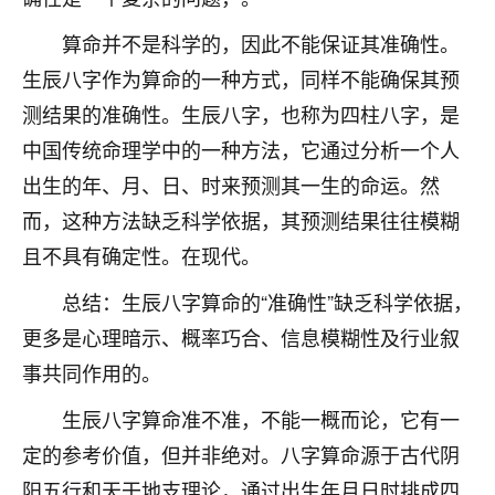
不由人！
算命并不是科学的，因此不能保证其准确性。
9
1天前 来自四川
生辰八字作为算命的一种方式，同样不能确保其预
测结果的准确性。生辰八字，也称为四柱八字，是
金白水清
中国传统命理学中的一种方法，它通过分析一个人
我也想找老师看看，有没有人给个联系方式的啊？
出生的年、月、日、时来预测其一生的命运。然
鹿森
：慧来老师微信：gjsy0624
而，这种方法缺乏科学依据，其预测结果往往模糊
且不具有确定性。在现代。
12
1天前 来自江西
总结：生辰八字算命的“准确性”缺乏科学依据，
青春168
更多是心理暗示、概率巧合、信息模糊性及行业叙
我也想要，我也想要！
15
2天前 来自山西
事共同作用的。
Jessica李
生辰八字算命准不准，不能一概而论，它有一
老师做不做超度法事？我想给我奶奶做超度，她今年
定的参考价值，但并非绝对。八字算命源于古代阴
刚去世了。
阳五行和天干地支理论，通过出生年月日时排成四