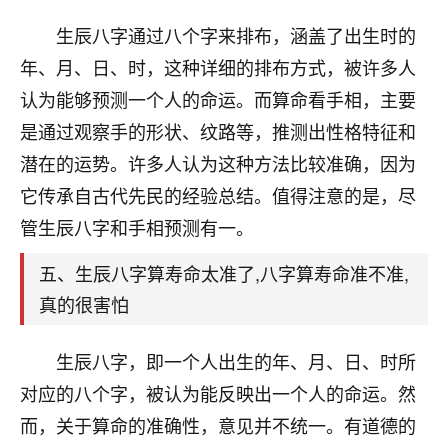
刚找老师做了补财库，希望财运更好一点！
生辰八字通过八个字来排布，涵盖了出生时的
18
2小时前 来自海南
年、月、日、时，这种详细的排布方式，被许多人
梦醒时分
认为能够预测一个人的命运。而算命看手相，主要
我女儿高二叛逆，大半年不上学，一说她就要死要活
是通过观察手的形状、纹路等，推测出性格特征和
的，把我们两口子愁的不行，朋友给我推荐的慧来老
潜在的运势。许多人认为这种方法比较准确，因为
师，一开始我是病急乱投医，这半年来，法事一个个
它传承自古代先民的经验总结。值得注意的是，尽
做完，我女儿跟变了个人一样，不期望她能考多好的
大学，只要能安安稳稳的把书读了，身体心理都健健
管生辰八字和手相预测有一。
康康的我就很知足了！
五、生辰八字算寿命太准了,八字算寿命准不准,
鹿森
：可怜天下父母心啊！
真的很害怕
16
3小时前 来自河北
生辰八字，即一个人出生的年、月、日、时所
付深
对应的八个字，被认为能反映出一个人的命运。然
我是公司人事调整，有升迁机会，但同时竞争的我们
而，关于算命的准确性，意见并不统一。有道德的
三个，找老师的时候是抱着侥幸心理，没想到老师看