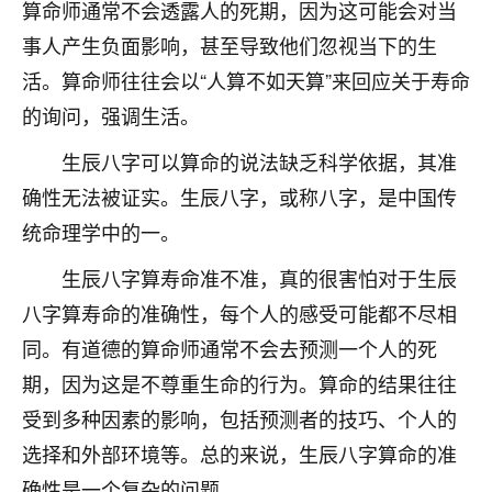
着我晋升有望，我半信半疑的按照老师建议，做了化
算命师通常不会透露人的死期，因为这可能会对当
太岁还有一个发钱粮，本来年前的人事调整，拖到年
事人产生负面影响，甚至导致他们忽视当下的生
后，我以为都没戏了，结果开年一上班，开会提拔升
活。算命师往往会以“人算不如天算”来回应关于寿命
职第一个就是我，职务无所谓，主要是底薪加了
3000，非常开心，无论如何，感恩感谢！🙏🏻
的询问，强调生活。
鹿森
：恭喜升职加薪！！，请客吗？�
生辰八字可以算命的说法缺乏科学依据，其准
确性无法被证实。生辰八字，或称八字，是中国传
32
12小时前 来自北京
统命理学中的一。
心心相印
生辰八字算寿命准不准，真的很害怕对于生辰
我身体不太好，总是病病殃殃的，去检查又没什么大
八字算寿命的准确性，每个人的感受可能都不尽相
问题，反正就是不舒服。中医西医看遍了，找不到问
题，后来无意中看到有人推荐慧来老师，跟老师聊过
同。有道德的算命师通常不会去预测一个人的死
之后，心情豁然开朗，也听老师建议，处理了一些因
期，因为这是不尊重生命的行为。算命的结果往往
果问题。今年以来，身体比以前好多，主要是心情好
了，老师说境随心转，现在深有体会了。
受到多种因素的影响，包括预测者的技巧、个人的
选择和外部环境等。总的来说，生辰八字算命的准
鹿森
：是的，其实跟老师聊过之后，最大的感
确性是一个复杂的问题，。
触，首先就是心态会变好，万般皆是命，半点