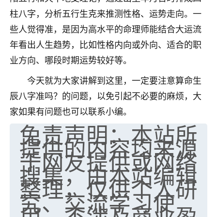
柱八字，分析五行生克来推测性格、运势走向。一
七零老顽童
：我母亲前年离世，刚开始我经常
做梦梦见她，后来也是朋友介绍，找到慧来老
些人觉得准，是因为高水平的命理师能结合大运流
师，安排了超度法事，做梦再也没有梦到过
年看出人生趋势，比如性格内向或外向、适合的职
了，一开始是半信半疑的，图个心安，给亡母
业方向、哪段时期运势较好等。
超度，现在看来，人不信也不行。
今天就为大家讲解到这里，一定要注意算命生
11
2天前 来自云南
辰八字准吗？的问题，以免引起不必要的麻烦，大
优秀的张同学
家如果有问题也可以联系小编。
老师收徒吗？？我对这些很感兴趣
免责声明：本站所
15
2天前 来自山西
提供的内容均来源
于网友提供或网络
搜集，由本站编辑
整理，仅供个人研
究、交流学习使
用，不涉及商业盈