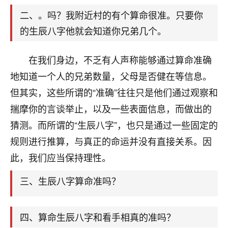
天爷会给你好好上一课的。一命二运三风水，
哪样不服都不行！
二、。吗？我附近村的有个算命很准。只要你
平安是福
：我也是每年找老师化太岁，看年
的生辰八字他就会知道你兄弟几个。
卦，认识老师3年了，都是缘分啊！
在我们身边，不乏有人声称能够通过算命准确
19
17分钟前 来自湖北
地知道一个人的兄弟数量，父母是否健在等信息。
心若莲花
但其实，这些所谓的“准确”往往只是他们通过观察和
我是做餐饮的，这两年，生意屡屡受挫，店开一家关
揣摩你的言谈举止，以及一些表面信息，而做出的
一家，要么生意不好，生意好的就出事。前些年攒的
家底快败光了，真是倒霉！我也想找人看看到底怎么
猜测。而所谓的“生辰八字”，也只是通过一些固定的
回事？
规则进行推算，与真正的命运并没有直接关系。因
此，我们应当保持理性。
鹿森
：你可以找老师看看，人有时不服命不行
啊！
三、生辰八字算命准吗？
太阳当空赵
：我也做餐饮的，生意不算大，但
是我从找店开始都是找慧来老师跟进的，选
址、风水、还有开业日子，哪哪都看了，虽然
四、算命生辰八字和看手相真的准吗？
大环境不好，但是我家生意还可以，前几天又