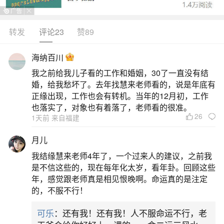
转发
评论23
赞89
生活中像立春当天出生的好不好？都是很常见
的问题，但是小问题不注意可能会引起大麻烦，下
海纳百川
面就这个问题给大家做一些解读：
我之前给我儿子看的工作和婚姻，30了一直没有结
婚，给我愁坏了。去年找慧来老师看的，说是年底有
1、立春当天出生的孩子好不好立春生孩子有什
正缘出现，工作也会有转机。当年的12月初，工作
么说法
也落实了，对象也有着落了，老师看的很准。
26
1天前 来自福建
其实立春当天出生的孩子命运是比较好的。中
月儿
国就一直以立春作为孟春时节的开始。立春是从天
我结缘慧来老师4年了，一个过来人的建议，之前我
文上来划分的，春是温暖，鸟语花香；春是生长，
是不信这些的，现在每年化太岁，看年卦。回顾这些
年，感觉跟老师真是相见恨晚啊。命运真的是注定
耕耘播种。立春这天“阳和起蛰，品物皆春”，天不冷
的，不服不行！
不热的，大人坐月子不遭罪，天热了，小宝宝也大
可乐
：还有我！还有我！人不服命运不行，老
了，这时候出生的的宝宝，穿薄衣服，活动时方