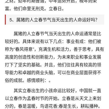
之财。幼年时期普通，中年运势开启，晚年则荣
着我晋升有望，我半信半疑的按照老师建议，做了化
太岁还有一个发钱粮，本来年前的人事调整，拖到年
富。他们命里无刑克。立春日。
后，我以为都没戏了，结果开年一上班，开会提拔升
职第一个就是我，职务无所谓，主要是底薪加了
5、属猪的人立春节气当天出生的人命运好吗？
3000，非常开心，无论如何，感恩感谢！🙏🏻
属猪的人立春节气当天出生的人命运通常是比
鹿森
：恭喜升职加薪！！，请客吗？�
较好的。具体来说有以下几点：事业有成：他们被
32
12小时前 来自北京
称为“春风得意”，充满生机和活力，善于思考，具有
心心相印
高度的创造性和创新能力，为未来职业和事业发展
我身体不太好，总是病病殃殃的，去检查又没什么大
打下了坚实的基础。并且，他们往往具有较高的领
问题，反正就是不舒服。中医西医看遍了，找不到问
导能力和卓越的商业头脑，可以在商业层面获得不
题，后来无意中看到有人推荐慧来老师，跟老师聊过
俗的成就。感情顺利：。
之后，心情豁然开朗，也听老师建议，处理了一些因
果问题。今年以来，身体比以前好多，主要是心情好
其实立春出生的小孩命运比较好，中国就一直
了，老师说境随心转，现在深有体会了。
以立春作为孟春时节的开始。立春是从天文上来划
鹿森
：是的，其实跟老师聊过之后，最大的感
分的，春是温暖，鸟语花香;春是生长，耕耘播种。
触，首先就是心态会变好，万般皆是命，半点