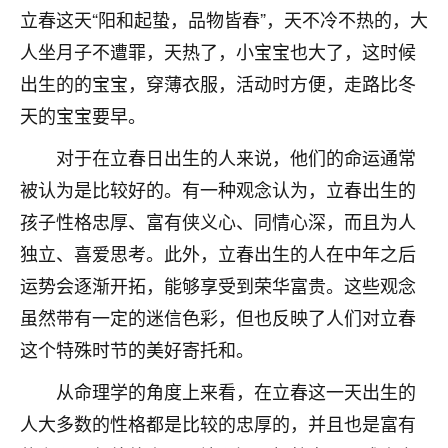
立春这天“阳和起蛰，品物皆春”，天不冷不热的，大
不由人！
人坐月子不遭罪，天热了，小宝宝也大了，这时候
9
1天前 来自四川
出生的的宝宝，穿薄衣服，活动时方便，走路比冬
金白水清
天的宝宝要早。
我也想找老师看看，有没有人给个联系方式的啊？
对于在立春日出生的人来说，他们的命运通常
被认为是比较好的。有一种观念认为，立春出生的
鹿森
：慧来老师微信：gjsy0624
孩子性格忠厚、富有侠义心、同情心深，而且为人
12
1天前 来自江西
独立、喜爱思考。此外，立春出生的人在中年之后
青春168
运势会逐渐开拓，能够享受到荣华富贵。这些观念
我也想要，我也想要！
虽然带有一定的迷信色彩，但也反映了人们对立春
15
2天前 来自山西
这个特殊时节的美好寄托和。
Jessica李
从命理学的角度上来看，在立春这一天出生的
老师做不做超度法事？我想给我奶奶做超度，她今年
人大多数的性格都是比较的忠厚的，并且也是富有
刚去世了。