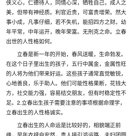
侠义心，仁德待人，同情心深，牺牲自己，成人之
七零老顽童
：我母亲前年离世，刚开始我经常
美，但带有神经质。利官近贵，可富贵增荣。然大
做梦梦见她，后来也是朋友介绍，找到慧来老
事小成，凡事仔细，若不失机，能招四方之财。幼
师，安排了超度法事，做梦再也没有梦到过
了，一开始是半信半疑的，图个心安，给亡母
年平常，中年运开，晚年荣富。无刑克之命。立春
超度，现在看来，人不信也不行。
出世的人性格如何。
11
2天前 来自云南
立春是新一年的开始，春风送暖，生命勃发。
在这个日子里出生的孩子，五行中属金，金属性旺
优秀的张同学
的人将为他们带来好运。这些孩子通常直觉敏锐，
老师收徒吗？？我对这些很感兴趣
15
2天前 来自山西
心地善良，乐于助人。他们可能性格果断，花钱大
方，社交能力强，容易结交朋友，但有时稳定性不
足。2.立春出生孩子需要注意的事项根据命理学，
立春出生的人性格诚实。
立春出生的人命运是比较好的，相貌端正前
缘，早年衣禄自安然，贵人接引鸿运路，夫妇团圆