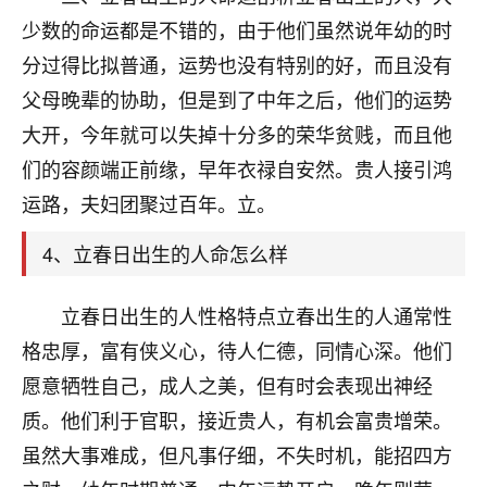
刚找老师做了补财库，希望财运更好一点！
少数的命运都是不错的，由于他们虽然说年幼的时
18
2小时前 来自海南
分过得比拟普通，运势也没有特别的好，而且没有
父母晚辈的协助，但是到了中年之后，他们的运势
梦醒时分
大开，今年就可以失掉十分多的荣华贫贱，而且他
我女儿高二叛逆，大半年不上学，一说她就要死要活
的，把我们两口子愁的不行，朋友给我推荐的慧来老
们的容颜端正前缘，早年衣禄自安然。贵人接引鸿
师，一开始我是病急乱投医，这半年来，法事一个个
运路，夫妇团聚过百年。立。
做完，我女儿跟变了个人一样，不期望她能考多好的
大学，只要能安安稳稳的把书读了，身体心理都健健
4、立春日出生的人命怎么样
康康的我就很知足了！
鹿森
：可怜天下父母心啊！
立春日出生的人性格特点立春出生的人通常性
格忠厚，富有侠义心，待人仁德，同情心深。他们
16
3小时前 来自河北
愿意牺牲自己，成人之美，但有时会表现出神经
付深
质。他们利于官职，接近贵人，有机会富贵增荣。
我是公司人事调整，有升迁机会，但同时竞争的我们
虽然大事难成，但凡事仔细，不失时机，能招四方
三个，找老师的时候是抱着侥幸心理，没想到老师看