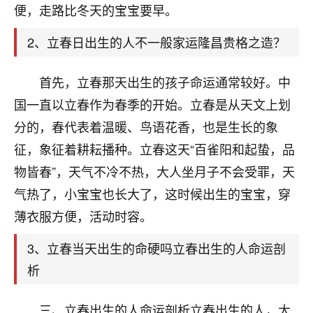
天爷会给你好好上一课的。一命二运三风水，
便，走路比冬天的宝宝要早。
哪样不服都不行！
平安是福
：我也是每年找老师化太岁，看年
2、立春日出生的人不一般家运隆昌贵格之造？
卦，认识老师3年了，都是缘分啊！
首先，立春那天出生的孩子命运通常较好。中
19
17分钟前 来自湖北
国一直以立春作为春季的开始。立春是从天文上划
心若莲花
分的，春代表着温暖、鸟语花香，也是生长的象
我是做餐饮的，这两年，生意屡屡受挫，店开一家关
征，象征着耕耘播种。立春这天“百雀阳和起蛰，品
一家，要么生意不好，生意好的就出事。前些年攒的
家底快败光了，真是倒霉！我也想找人看看到底怎么
物皆春”，天气不冷不热，大人坐月子不会受罪，天
回事？
气热了，小宝宝也长大了，这时候出生的宝宝，穿
薄衣服方便，活动时容。
鹿森
：你可以找老师看看，人有时不服命不行
啊！
3、立春当天出生的命硬吗立春出生的人命运剖
太阳当空赵
：我也做餐饮的，生意不算大，但
是我从找店开始都是找慧来老师跟进的，选
析
址、风水、还有开业日子，哪哪都看了，虽然
大环境不好，但是我家生意还可以，前几天又
三、立春出生的人命运剖析立春出生的人，大