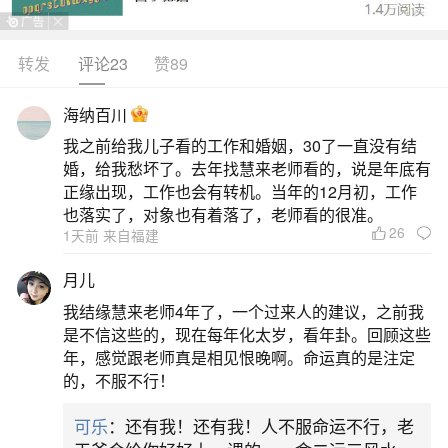
转发
评论23
赞89
生活中像梦见一锅肉是什么意思？都是很常见
的问题，但是小问题不注意可能会引起大麻烦，下
海纳百川
面就这个问题给大家做一些解读：
我之前给我儿子看的工作和婚姻，30了一直没有结
婚，给我愁坏了。去年找慧来老师看的，说是年底有
1、梦见一锅肉是什么意思？
正缘出现，工作也会有转机。当年的12月初，工作
也落实了，对象也有着落了，老师看的很准。
26
1天前 来自福建
梦见一锅肉可能有以下几种含义：精神上的满
足和安慰：在梦中，食物通常代表着精神上的需求
月儿
得到满足。一锅肉作为一道令人垂涎的传统美食，
我结缘慧来老师4年了，一个过来人的建议，之前我
可能意味着您将在生活中迎来某些美好的时刻，如
是不信这些的，现在每年化太岁，看年卦。回顾这些
年，感觉跟老师真是相见恨晚啊。命运真的是注定
家庭聚会或节日庆典，这些时刻将带给您精神上的
的，不服不行！
愉悦和满足。财富和富足的象征：在中国文化中，
可乐
：还有我！还有我！人不服命运不行，老
猪肉等肉类往往被视为财富的象征。因此，梦见一