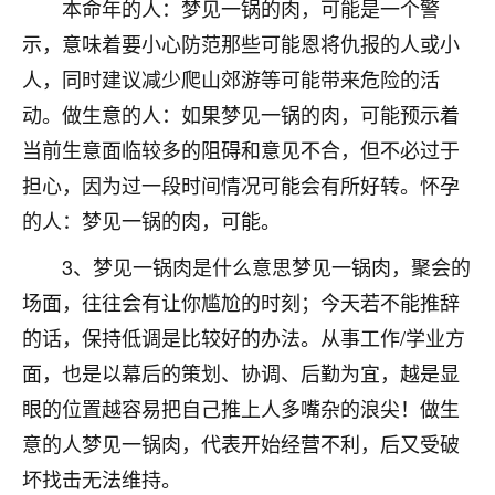
刚找老师做了补财库，希望财运更好一点！
本命年的人：梦见一锅的肉，可能是一个警
示，意味着要小心防范那些可能恩将仇报的人或小
18
2小时前 来自海南
人，同时建议减少爬山郊游等可能带来危险的活
梦醒时分
动。做生意的人：如果梦见一锅的肉，可能预示着
我女儿高二叛逆，大半年不上学，一说她就要死要活
当前生意面临较多的阻碍和意见不合，但不必过于
的，把我们两口子愁的不行，朋友给我推荐的慧来老
担心，因为过一段时间情况可能会有所好转。怀孕
师，一开始我是病急乱投医，这半年来，法事一个个
做完，我女儿跟变了个人一样，不期望她能考多好的
的人：梦见一锅的肉，可能。
大学，只要能安安稳稳的把书读了，身体心理都健健
3、梦见一锅肉是什么意思梦见一锅肉，聚会的
康康的我就很知足了！
场面，往往会有让你尴尬的时刻；今天若不能推辞
鹿森
：可怜天下父母心啊！
的话，保持低调是比较好的办法。从事工作/学业方
16
3小时前 来自河北
面，也是以幕后的策划、协调、后勤为宜，越是显
眼的位置越容易把自己推上人多嘴杂的浪尖！做生
付深
意的人梦见一锅肉，代表开始经营不利，后又受破
我是公司人事调整，有升迁机会，但同时竞争的我们
三个，找老师的时候是抱着侥幸心理，没想到老师看
坏找击无法维持。