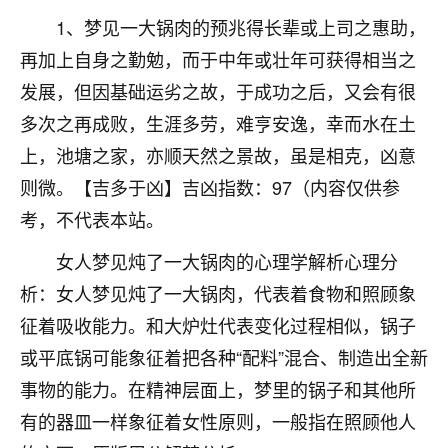
着我晋升有望，我半信半疑的按照老师建议，做了化
1、梦见一大锅肉的预兆得长辈或上司之惠助，
太岁还有一个发钱粮，本来年前的人事调整，拖到年
后，我以为都没戏了，结果开年一上班，开会提拔升
再加上自身之勤勉，而于中年或壮年可获得相当之
职第一个就是我，职务无所谓，主要是底薪加了
发展，但因基础运劣之故，于成功之后，又会有很
3000，非常开心，无论如何，感恩感谢！🙏🏻
多次之再成败，生涯多劳，难亨安逸，幸而水在土
鹿森
：恭喜升职加薪！！，请客吗？�
上，池塘之家，亦顺天然之景故，虽是相克，凶意
32
则微。【吉多于凶】吉凶指数：97（内容仅供参
12小时前 来自北京
考，不代表本站。
心心相印
女人梦见炖了一大锅肉的心理学解析心理分
我身体不太好，总是病病殃殃的，去检查又没什么大
问题，反正就是不舒服。中医西医看遍了，找不到问
析：女人梦见炖了一大锅肉，代表着食物和照顾象
题，后来无意中看到有人推荐慧来老师，跟老师聊过
征着吸收能力。和大炉灶代表变化过程相似，锅子
之后，心情豁然开朗，也听老师建议，处理了一些因
果问题。今年以来，身体比以前好多，主要是心情好
或平底锅可能象征着把各种“配料”混合、制造出全新
了，老师说境随心转，现在深有体会了。
事物的能力。在精神层面上，梦里的锅子和其他所
有的器皿一样象征着女性原则，一般指在照顾他人
鹿森
：是的，其实跟老师聊过之后，最大的感
触，首先就是心态会变好，万般皆是命，半点