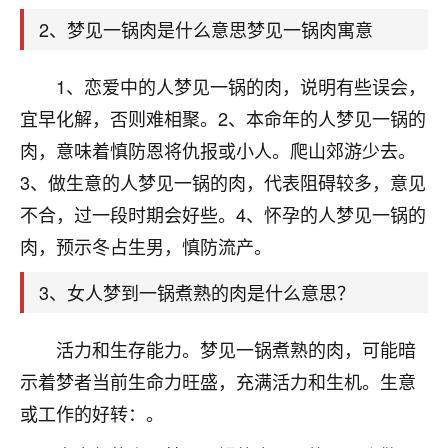
天爷会给你好好上一课的。一命二运三风水，
哪样不服都不行！
2、梦见一锅肉是什么意思梦见一锅肉寓意
平安是福
：我也是每年找老师化太岁，看年
卦，认识老师3年了，都是缘分啊！
1、恋爱中的人梦见一锅的肉，说明有些误会，
19
宜早化解，否则难相聚。2、本命年的人梦见一锅的
17分钟前 来自湖北
肉，意味着慎防恩将仇报或小人。爬山郊游少去。
心若莲花
3、做生意的人梦见一锅的肉，代表阻碍较多，意见
我是做餐饮的，这两年，生意屡屡受挫，店开一家关
不合，过一段时期会好些。4、怀孕的人梦见一锅的
一家，要么生意不好，生意好的就出事。前些年攒的
家底快败光了，真是倒霉！我也想找人看看到底怎么
肉，预示冬占生男，慎防流产。
回事？
3、女人梦到一锅煮熟的肉是什么意思？
鹿森
：你可以找老师看看，人有时不服命不行
啊！
活力和生存能力。梦见一锅煮熟的肉，可能暗
太阳当空赵
：我也做餐饮的，生意不算大，但
示着梦者当前生命力旺盛，充满活力和生机。生意
是我从找店开始都是找慧来老师跟进的，选
址、风水、还有开业日子，哪哪都看了，虽然
或工作的好转：。
大环境不好，但是我家生意还可以，前几天又