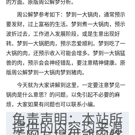
的方面。原版周公解梦分析。
不由人！
周公解梦参考如下：梦到一大锅肉，通常预示
9
1天前 来自四川
要发财，过上富裕的生活。梦到煮一大锅肉，预示
波折过去，工作进入发展阶段，或是生意出现好
金白水清
转。梦到一大锅肥肉，预示恋爱顺利。梦到吃了一
我也想找老师看看，有没有人给个联系方式的啊？
大锅的肉，还预示收入可能会增多。梦到一大锅猛
鹿森
：慧来老师微信：gjsy0624
兽的肉，预示会会神经错乱，要注意精神健康。原
12
1天前 来自江西
版周公解梦到一大锅肉梦到猪肉。
青春168
今天就为大家讲解到这里，一定要注意梦见一
我也想要，我也想要！
锅肉是什么意思？的问题，以免引起不必要的麻
15
2天前 来自山西
烦，大家如果有问题也可以联系小编。
免责声明：本站所
Jessica李
提供的内容均来源
老师做不做超度法事？我想给我奶奶做超度，她今年
刚去世了。