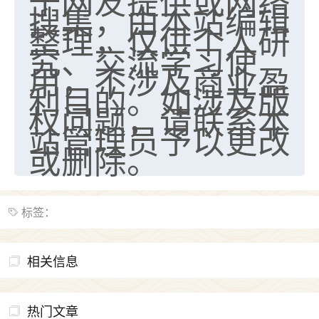
于网友提供或网络
搜集，由本站编辑
七零老顽童
：我母亲前年离世，刚开始我经常
整理，仅供个人研
做梦梦见她，后来也是朋友介绍，找到慧来老
究、交流学习使
师，安排了超度法事，做梦再也没有梦到过
用，不涉及商业盈
了，一开始是半信半疑的，图个心安，给亡母
利目的。如涉及版
超度，现在看来，人不信也不行。
权问题，请联系本
11
2天前 来自云南
站管理员予以更改
或删除。
优秀的张同学
老师收徒吗？？我对这些很感兴趣
15
2天前 来自山西
标签：
相关信息
热门文章