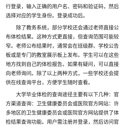
行登录，输入正确的用户名、密码和验证码，然后
不由人！
选择对应的学生身份。登录成功后。
9
1天前 来自四川
除了教务系统，部分学校还会通过老师直接公
金白水清
布体检结果。这种方式更直接，但查询范围可能较
我也想找老师看看，有没有人给个联系方式的啊？
窄。老师公布结果时，通常会在班级群、学校公告
鹿森
：慧来老师微信：gjsy0624
板或是专门的教室展示板上发布。学生可以在这些
地方找到自己的体检报告。如果有疑问，可以直接
12
1天前 来自江西
向老师询问。除了以上两种方式，一些学校还会提
青春168
供在线查询平台，方便学生随时查看。
我也想要，我也想要！
大学毕业体检的查询途径主要有以下几种：官
15
2天前 来自山西
方渠道查询：卫生健康委员会或医院官方网站：许
Jessica李
多地区的卫生健康委员会或医院官方网站提供了体
老师做不做超度法事？我想给我奶奶做超度，她今年
检结果查询功能。用户需注册并登录，然后访问官
刚去世了。