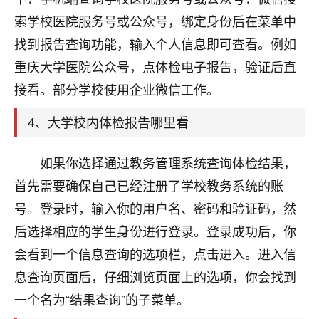
刚找老师做了补财库，希望财运更好一点！
索学校医院服务号或公众号，绑定身份后在菜单中
18
2小时前 来自海南
找到报告查询功能，输入个人信息即可查看。例如
重庆大学医院公众号，点体检电子报告，验证后直
梦醒时分
接看。部分学校使用企业微信工作。
我女儿高二叛逆，大半年不上学，一说她就要死要活
的，把我们两口子愁的不行，朋友给我推荐的慧来老
4、大学校内体检报告哪里看
师，一开始我是病急乱投医，这半年来，法事一个个
做完，我女儿跟变了个人一样，不期望她能考多好的
大学，只要能安安稳稳的把书读了，身体心理都健健
如果你选择通过教务管理系统查询体检结果，
康康的我就很知足了！
首先需要确保自己已经注册了学校教务系统的账
鹿森
：可怜天下父母心啊！
号。登录时，输入你的用户名、密码和验证码，然
后选择相应的学生身份进行登录。登录成功后，你
16
3小时前 来自河北
会看到一个信息查询的选项栏，点击进入。进入信
付深
息查询页面后，仔细浏览页面上的选项，你会找到
我是公司人事调整，有升迁机会，但同时竞争的我们
一个名为“结果查询”的子菜单。
三个，找老师的时候是抱着侥幸心理，没想到老师看