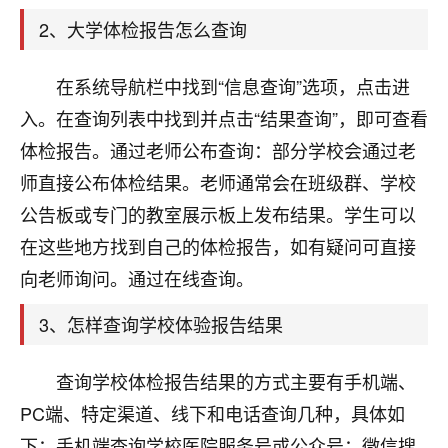
天爷会给你好好上一课的。一命二运三风水，
哪样不服都不行！
2、大学体检报告怎么查询
平安是福
：我也是每年找老师化太岁，看年
卦，认识老师3年了，都是缘分啊！
在系统导航栏中找到“信息查询”选项，点击进
19
入。在查询列表中找到并点击“结果查询”，即可查看
17分钟前 来自湖北
体检报告。通过老师公布查询：部分学校会通过老
心若莲花
师直接公布体检结果。老师通常会在班级群、学校
我是做餐饮的，这两年，生意屡屡受挫，店开一家关
公告板或专门的教室展示板上发布结果。学生可以
一家，要么生意不好，生意好的就出事。前些年攒的
家底快败光了，真是倒霉！我也想找人看看到底怎么
在这些地方找到自己的体检报告，如有疑问可直接
回事？
向老师询问。通过在线查询。
鹿森
：你可以找老师看看，人有时不服命不行
3、怎样查询学校体验报告结果
啊！
太阳当空赵
：我也做餐饮的，生意不算大，但
查询学校体检报告结果的方式主要有手机端、
是我从找店开始都是找慧来老师跟进的，选
址、风水、还有开业日子，哪哪都看了，虽然
PC端、特定渠道、线下和电话查询几种，具体如
大环境不好，但是我家生意还可以，前几天又
下：手机端查询学校医院服务号或公众号：微信搜