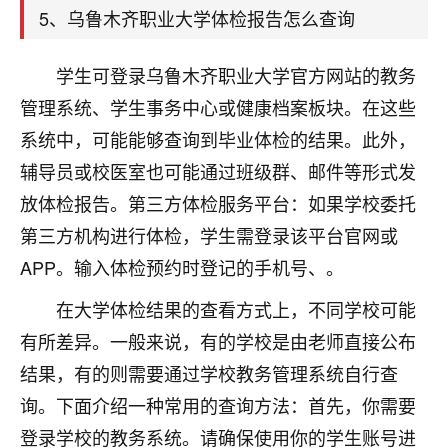
着我晋升有望，我半信半疑的按照老师建议，做了化
5、乌鲁木齐职业大学体检报告怎么查询
太岁还有一个发钱粮，本来年前的人事调整，拖到年
后，我以为都没戏了，结果开年一上班，开会提拔升
职第一个就是我，职务无所谓，主要是底薪加了
学生可登录乌鲁木齐职业大学官方网站的教务
3000，非常开心，无论如何，感恩感谢！🙏🏻
管理系统、学生事务中心或健康档案板块。在这些
系统中，可能能够查询到毕业体检的结果。此外，
鹿森
：恭喜升职加薪！！，请客吗？�
辅导员或校医室也可能通过班级群、邮件等形式发
32
12小时前 来自北京
放体检报告。第三方体检服务平台：如果学校委托
心心相印
第三方机构进行体检，学生需登录该平台官网或
我身体不太好，总是病病殃殃的，去检查又没什么大
APP。输入体检预约时登记的手机号、。
问题，反正就是不舒服。中医西医看遍了，找不到问
在大学体检结果的查看方式上，不同学校可能
题，后来无意中看到有人推荐慧来老师，跟老师聊过
之后，心情豁然开朗，也听老师建议，处理了一些因
有所差异。一般来说，有的学校是由老师直接公布
果问题。今年以来，身体比以前好多，主要是心情好
结果，有的则需要通过学校教务管理系统自行查
了，老师说境随心转，现在深有体会了。
询。下面介绍一种常用的查询方法：首先，你需要
鹿森
：是的，其实跟老师聊过之后，最大的感
登录学校的教务系统。请确保使用你的学生账号进
触，首先就是心态会变好，万般皆是命，半点