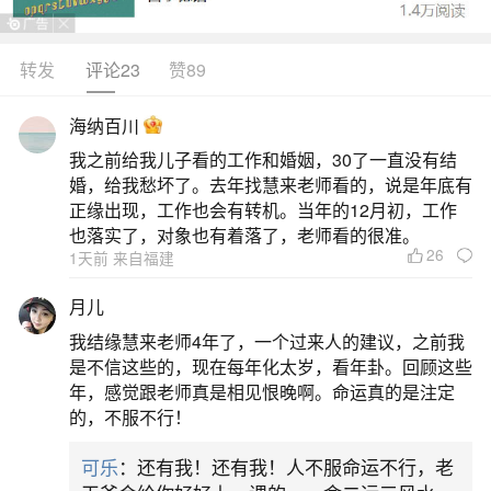
转发
评论23
赞89
生活中像怎么看自己的大学体检结果？都是很
常见的问题，但是小问题不注意可能会引起大麻
海纳百川
烦，下面就这个问题给大家做一些解读：
我之前给我儿子看的工作和婚姻，30了一直没有结
婚，给我愁坏了。去年找慧来老师看的，说是年底有
1、怎么看大学的体检报告
正缘出现，工作也会有转机。当年的12月初，工作
也落实了，对象也有着落了，老师看的很准。
26
1天前 来自福建
看大学的体检报告可参考以下方法：一、体检
报告分三部分看基础检查：主要借助医生触诊或听
月儿
诊器等简单仪器进行检查，涵盖身高、体重、血
我结缘慧来老师4年了，一个过来人的建议，之前我
压、脉搏、内科、外科、五官科、口腔科等项目。
是不信这些的，现在每年化太岁，看年卦。回顾这些
年，感觉跟老师真是相见恨晚啊。命运真的是注定
这些基础数据能反映身体的基本状况，例如血压异
的，不服不行！
常可能提示心血管方面的问题，身高体重结合可判
可乐
：还有我！还有我！人不服命运不行，老
断身体质量指数（BMI）是否在正常范围。检