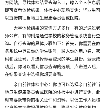
方网站，寻找体检结果查询入口，输入个人信息后
七零老顽童
：我母亲前年离世，刚开始我经常
即可查看体检结果。体检中心现场查询：毕业生可
做梦梦见她，后来也是朋友介绍，找到慧来老
以直接前往当地卫生健康委员会或医院。
师，安排了超度法事，做梦再也没有梦到过
了，一开始是半信半疑的，图个心安，给亡母
大学体检结果的查询方式多样，有的是通过老
超度，现在看来，人不信也不行。
师公布，有的则是通过学校的教务管理系统自行查
11
2天前 来自云南
询。自行查询的具体步骤如下：首先，你需要在教
务系统中登录你的学生账号，输入你的用户名、密
优秀的张同学
码和验证码，并选择你要登录的学生身份。登录成
老师收徒吗？？我对这些很感兴趣
15
2天前 来自山西
功后，你可以看到信息查询的选项，点击进入后，
在结果查询中选择你想要查看。
亲自前往体检中心：你也可以选择亲自前往当
地卫生健康委员会或医院的体检中心进行查询，此
时需要携带你的相关证件和资料，以便工作人员核
实身份并为你提供体检结果。联系指定体检机构：