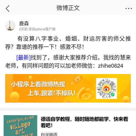
微博正文
鹿森
首页
生活杂谈
正文
2天前 来自iphone客户端
有没算八字事业、婚姻、财运厉害的师父推
荐？靠谱的推荐一下！感激不尽！
梦见超大蟒蛇在路边
[最新]
找到了，感谢大家推荐介绍，我找的慧来
2026-07-04 15:26:15
26 9 赞
老师，有同样问题的可以加老师微信：zhihe0624
生活中像梦见超大蟒蛇在路边都是很常见的问
题，但是小问题不注意可能会引起大麻烦，下面就
这个问题给大家做一些解读：
一、梦见大蟒蛇在马路中间的预兆
梦见大蟒蛇在马路中间，似乎是个忙碌的一