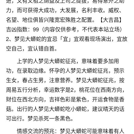
进，又有父祖之荫益及上司之提拔，易得意外之助
刚找老师做了补财库，希望财运更好一点！
力，而可获得大成功，大发展，名利丰收。威权、
18
2小时前 来自海南
名望、地位俱皆兴隆宽宏殊胜之配置。【大吉昌】
梦醒时分
吉凶指数：99（内容仅供参考，不代表本站立场）
我女儿高二叛逆，大半年不上学，一说她就要死要活
2、梦见大蟒蛇的宜忌「宜」宜观看现场演出，宜放
的，把我们两口子愁的不行，朋友给我推荐的慧来老
空自己，宜认错自首。
师，一开始我是病急乱投医，这半年来，法事一个个
做完，我女儿跟变了个人一样，不期望她能考多好的
上学的人梦见大蟒蛇征兆，意味着要多加用
大学，只要能安安稳稳的把书读了，身体心理都健健
功，在录取边缘。怀孕的人梦见大蟒蛇征兆，预示
康康的我就很知足了！
生女，春占生男，注意营养。梦见大蟒蛇征兆，按
鹿森
：可怜天下父母心啊！
周易五行分析，幸运数字是2，桃花位在西南方向，
16
财位在西北方向，吉祥色彩是紫色，开运食物是香
3小时前 来自河北
菇。出行的人梦见大蟒蛇吃小蟒蛇，建议晴天的话
付深
可出行。梦见杀死一条黑色。
我是公司人事调整，有升迁机会，但同时竞争的我们
三个，找老师的时候是抱着侥幸心理，没想到老师看
情感交流的预兆：梦见大蟒蛇可能意味着有人