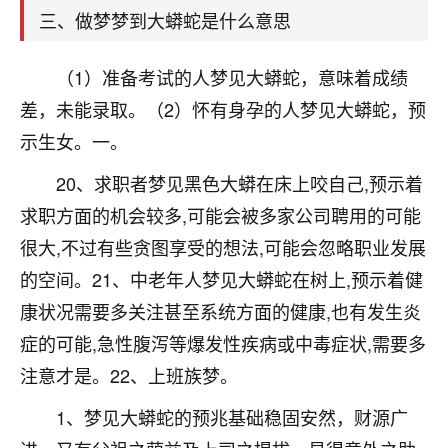
天爷会给你好好上一课的。一命二运三风水，
三、做梦梦到大蟒蛇是什么意思
哪样不服都不行！
平安是福
：我也是每年找老师化太岁，看年
卦，认识老师3年了，都是缘分啊！
（1）准备考试的人梦见大蟒蛇，意味着成绩
差，未能录取。（2）怀有身孕的人梦见大蟒蛇，预
19
17分钟前 来自湖北
示生女。一。
心若莲花
20、求职者梦见黑色大蟒在床上咬自己,预示着
我是做餐饮的，这两年，生意屡屡受挫，店开一家关
求职方面的机会较多,可能会被多家公司聘用的可能
一家，要么生意不好，生意好的就出事。前些年攒的
家底快败光了，真是倒霉！我也想找人看看到底怎么
很大,不过有些贪图享受的想法,可能会忽略职业发展
回事？
的空间。21、中老年人梦见大蟒蛇在树上,预示着健
鹿森
：你可以找老师看看，人有时不服命不行
康状况需要多关注甚至系统方面的健康,也有发生炎
啊！
症的可能,急性腹泻等爆发性疾病或中毒症状,需要多
太阳当空赵
：我也做餐饮的，生意不算大，但
注意才是。22、上班族梦。
是我从找店开始都是找慧来老师跟进的，选
址、风水、还有开业日子，哪哪都看了，虽然
1、梦见大蟒蛇的预兆基础稳固安然，财源广
大环境不好，但是我家生意还可以，前几天又