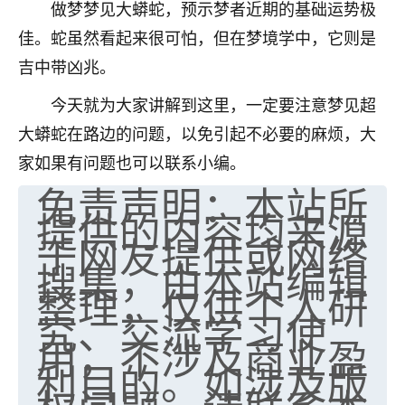
做梦梦见大蟒蛇，预示梦者近期的基础运势极
不由人！
佳。蛇虽然看起来很可怕，但在梦境学中，它则是
9
1天前 来自四川
吉中带凶兆。
金白水清
今天就为大家讲解到这里，一定要注意梦见超
我也想找老师看看，有没有人给个联系方式的啊？
大蟒蛇在路边的问题，以免引起不必要的麻烦，大
家如果有问题也可以联系小编。
鹿森
：慧来老师微信：gjsy0624
免责声明：本站所
12
提供的内容均来源
1天前 来自江西
于网友提供或网络
青春168
搜集，由本站编辑
我也想要，我也想要！
整理，仅供个人研
15
2天前 来自山西
究、交流学习使
用，不涉及商业盈
Jessica李
利目的。如涉及版
老师做不做超度法事？我想给我奶奶做超度，她今年
刚去世了。