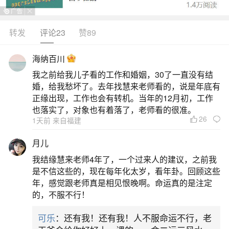
天，一直想要做点什麽有趣的事情。这两天想做的
事都有吉星笼罩，所以就大胆放手去做吧。而这两
转发
评论23
赞89
天的你还很有宽容之心，正是与之前因小事摩擦而
海纳百川
心有隔阂的朋友回复旧缘的机会，大方一点邀请对
我之前给我儿子看的工作和婚姻，30了一直没有结
方出来吃个饭吧。爱情运也是大吉，心里思念的对
婚，给我愁坏了。去年找慧来老师看的，说是年底有
象如愿地给你温柔的回应。梦见大蟒蛇在马路中
正缘出现，工作也会有转机。当年的12月初，工作
也落实了，对象也有着落了，老师看的很准。
间，按周易五行分析，幸运数字是5
26
1天前 来自福建
二、男人梦见大蟒蛇在路上
月儿
我结缘慧来老师4年了，一个过来人的建议，之前我
未婚的会找到理想对象;已婚的男性会有婚外情
是不信这些的，现在每年化太岁，看年卦。回顾这些
或会有儿子;·梦见蟒蛇——会受到鳄鱼或其它爬行动
年，感觉跟老师真是相见恨晚啊。命运真的是注定
的，不服不行！
物的伤害;·梦见与蟒蛇发生对峙,最后躲开了——预
示能从敌人的魔爪中逃跑出来。
可乐
：还有我！还有我！人不服命运不行，老