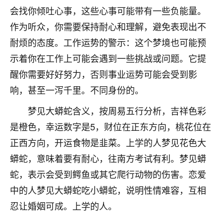
着我晋升有望，我半信半疑的按照老师建议，做了化
会找你倾吐心事，这些心事可能带有一些负能量。
太岁还有一个发钱粮，本来年前的人事调整，拖到年
后，我以为都没戏了，结果开年一上班，开会提拔升
作为听众，你需要保持耐心和理解，避免表现出不
职第一个就是我，职务无所谓，主要是底薪加了
耐烦的态度。工作运势的警示：这个梦境也可能预
3000，非常开心，无论如何，感恩感谢！🙏🏻
示着你在工作上可能会遇到一些挑战或问题。它提
鹿森
：恭喜升职加薪！！，请客吗？�
醒你需要好好努力，否则事业运势可能会受到影
响，甚至一泻千里。不同身份的。
32
12小时前 来自北京
梦见大蟒蛇含义，按周易五行分析，吉祥色彩
心心相印
是橙色，幸运数字是5，财位在正东方向，桃花位在
我身体不太好，总是病病殃殃的，去检查又没什么大
问题，反正就是不舒服。中医西医看遍了，找不到问
正西方向，开运食物是韭菜。上学的人梦见花色大
题，后来无意中看到有人推荐慧来老师，跟老师聊过
蟒蛇，意味着要有耐心，往南方考试有利。梦见蟒
之后，心情豁然开朗，也听老师建议，处理了一些因
蛇，表示会受到鳄鱼或其它爬行动物的伤害。恋爱
果问题。今年以来，身体比以前好多，主要是心情好
了，老师说境随心转，现在深有体会了。
中的人梦见大蟒蛇吃小蟒蛇，说明性情难容，互相
忍让婚姻可成。上学的人。
鹿森
：是的，其实跟老师聊过之后，最大的感
触，首先就是心态会变好，万般皆是命，半点