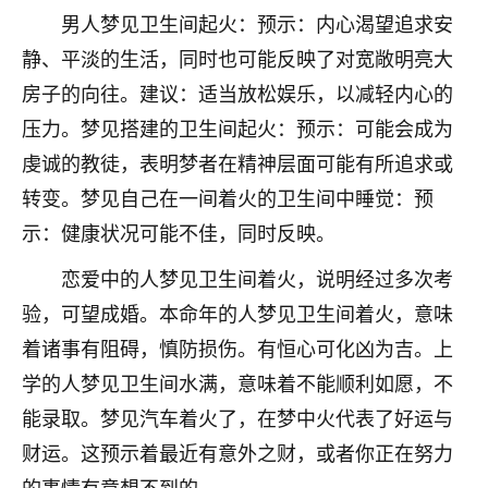
刚找老师做了补财库，希望财运更好一点！
男人梦见卫生间起火：预示：内心渴望追求安
18
2小时前 来自海南
静、平淡的生活，同时也可能反映了对宽敞明亮大
房子的向往。建议：适当放松娱乐，以减轻内心的
梦醒时分
压力。梦见搭建的卫生间起火：预示：可能会成为
我女儿高二叛逆，大半年不上学，一说她就要死要活
虔诚的教徒，表明梦者在精神层面可能有所追求或
的，把我们两口子愁的不行，朋友给我推荐的慧来老
师，一开始我是病急乱投医，这半年来，法事一个个
转变。梦见自己在一间着火的卫生间中睡觉：预
做完，我女儿跟变了个人一样，不期望她能考多好的
示：健康状况可能不佳，同时反映。
大学，只要能安安稳稳的把书读了，身体心理都健健
康康的我就很知足了！
恋爱中的人梦见卫生间着火，说明经过多次考
鹿森
：可怜天下父母心啊！
验，可望成婚。本命年的人梦见卫生间着火，意味
着诸事有阻碍，慎防损伤。有恒心可化凶为吉。上
16
3小时前 来自河北
学的人梦见卫生间水满，意味着不能顺利如愿，不
付深
能录取。梦见汽车着火了，在梦中火代表了好运与
我是公司人事调整，有升迁机会，但同时竞争的我们
财运。这预示着最近有意外之财，或者你正在努力
三个，找老师的时候是抱着侥幸心理，没想到老师看
的事情有意想不到的。