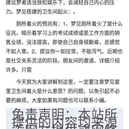
建议梦者适当放松娱乐下，会减轻自己内心的压
七零老顽童
：我母亲前年离世，刚开始我经常
力。梦见搭建的卫生间起火：。
做梦梦见她，后来也是朋友介绍，找到慧来老
师，安排了超度法事，做梦再也没有梦到过
厕所着火的预兆有：1、梦见厕所着火了是什么
了，一开始是半信半疑的，图个心安，给亡母
征兆，暗示着学习上的考试成绩或是工作方面的销
超度，现在看来，人不信也不行。
售业绩，没法提高，即使自己自身很勤奋，总感觉
11
2天前 来自云南
不如人意。2、提议你一如往常，不能泻气。近期也
是社交关系灵活的阶段，朋友间的邀请、详细介绍
优秀的张同学
许多。只需
老师收徒吗？？我对这些很感兴趣
15
2天前 来自山西
今天就为大家讲解到这里，一定要注意梦见家
里卫生间着火是什么意思？的问题，以免引起不必
要的麻烦，大家如果有问题也可以联系小编。
免责声明：本站所
提供的内容均来源