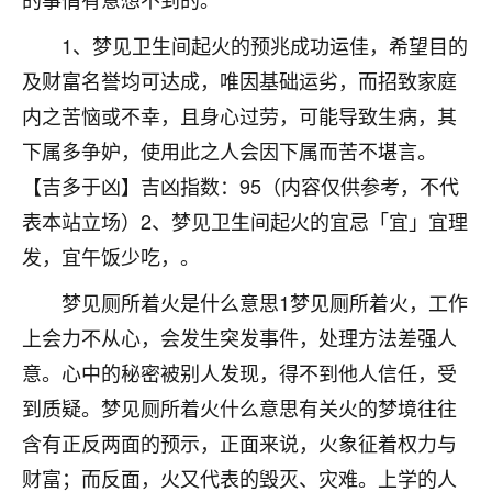
着我晋升有望，我半信半疑的按照老师建议，做了化
太岁还有一个发钱粮，本来年前的人事调整，拖到年
1、梦见卫生间起火的预兆成功运佳，希望目的
后，我以为都没戏了，结果开年一上班，开会提拔升
及财富名誉均可达成，唯因基础运劣，而招致家庭
职第一个就是我，职务无所谓，主要是底薪加了
3000，非常开心，无论如何，感恩感谢！🙏🏻
内之苦恼或不幸，且身心过劳，可能导致生病，其
下属多争妒，使用此之人会因下属而苦不堪言。
鹿森
：恭喜升职加薪！！，请客吗？�
【吉多于凶】吉凶指数：95（内容仅供参考，不代
32
12小时前 来自北京
表本站立场）2、梦见卫生间起火的宜忌「宜」宜理
心心相印
发，宜午饭少吃，。
我身体不太好，总是病病殃殃的，去检查又没什么大
梦见厕所着火是什么意思1梦见厕所着火，工作
问题，反正就是不舒服。中医西医看遍了，找不到问
上会力不从心，会发生突发事件，处理方法差强人
题，后来无意中看到有人推荐慧来老师，跟老师聊过
之后，心情豁然开朗，也听老师建议，处理了一些因
意。心中的秘密被别人发现，得不到他人信任，受
果问题。今年以来，身体比以前好多，主要是心情好
到质疑。梦见厕所着火什么意思有关火的梦境往往
了，老师说境随心转，现在深有体会了。
含有正反两面的预示，正面来说，火象征着权力与
鹿森
：是的，其实跟老师聊过之后，最大的感
财富；而反面，火又代表的毁灭、灾难。上学的人
触，首先就是心态会变好，万般皆是命，半点