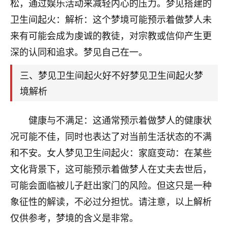
天爷会给你好好上一课的。一命二运三风水，
松，通过娱乐活动来减轻内心的压力。梦见搭建的
哪样不服都不行！
卫生间起火：解析：这个梦境可能预示着做梦人未
平安是福
：我也是每年找老师化太岁，看年
来有可能会成为虔诚的教徒，对宗教或信仰产生更
卦，认识老师3年了，都是缘分啊！
深的认同和追求。梦见自己在一。
19
17分钟前 来自湖北
三、梦见卫生间起火好不好梦见卫生间起火梦
心若莲花
境解析
我是做餐饮的，这两年，生意屡屡受挫，店开一家关
一家，要么生意不好，生意好的就出事。前些年攒的
健康与不满足：这通常预示着做梦人的健康状
家底快败光了，真是倒霉！我也想找人看看到底怎么
回事？
况可能不佳，同时也表达了对当前生活状态的不满
和不安。女人梦见卫生间起火：家庭变动：在某些
鹿森
：你可以找老师看看，人有时不服命不行
文化背景下，这可能预示着做梦人在丈夫去世后，
啊！
太阳当空赵
：我也做餐饮的，生意不算大，但
可能会面临被儿子赶出家门的风险。但这只是一种
是我从找店开始都是找慧来老师跟进的，选
象征性的解读，不必过分担忧。请注意，以上解析
址、风水、还有开业日子，哪哪都看了，虽然
仅供参考，梦境的含义是非常。
大环境不好，但是我家生意还可以，前几天又