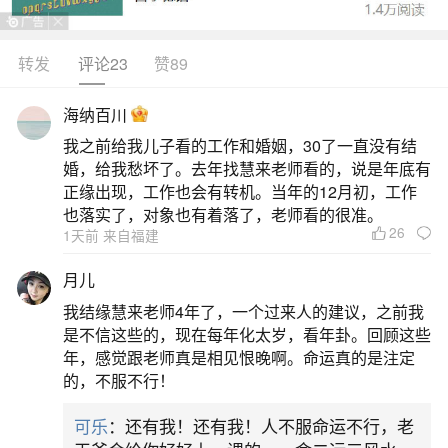
或内在清洁需求被激化，火代表转化与警示，卫生
间则关联排泄、隐秘与自我释放——火在私密空间
转发
评论23
赞89
燃烧，提示你近期可能压抑了真实感受，或正面临
海纳百川
需及时“清理”的人际关系、心理负担或生活琐事。不
我之前给我儿子看的工作和婚姻，30了一直没有结
同人群有细化解读：做生意者初遇阻碍但后可重
婚，给我愁坏了。去年找慧来老师看的，说是年底有
整；恋爱中者宜收敛锋芒、以柔处之；本命年者需
正缘出现，工作也会有转机。当年的12月初，工作
也落实了，对象也有着落了，老师看的很准。
防小人、谨防火灾水患等
26
1天前 来自福建
二、梦见卫生间起火好不好梦见卫生间起火梦
月儿
境解析
我结缘慧来老师4年了，一个过来人的建议，之前我
是不信这些的，现在每年化太岁，看年卦。回顾这些
解析：这通常预示着做梦人内心渴望追求一种
年，感觉跟老师真是相见恨晚啊。命运真的是注定
的，不服不行！
安静、平淡的生活状态，同时也反映了他对宽敞明
亮大房子的向往。建议做梦人在现实生活中适当放
可乐
：还有我！还有我！人不服命运不行，老