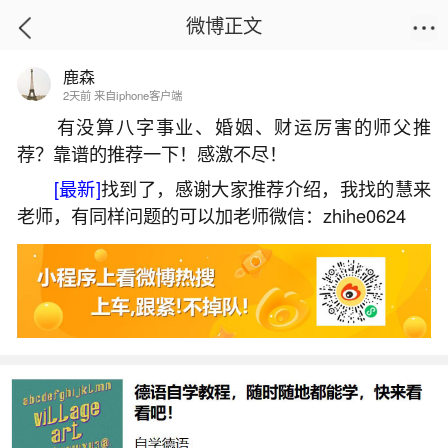
微博正文
鹿森
首页
生活杂谈
正文
2天前 来自iphone客户端
有没算八字事业、婚姻、财运厉害的师父推
荐？靠谱的推荐一下！感激不尽！
梦见家里卫生间着火是什么意思？
[最新]
找到了，感谢大家推荐介绍，我找的慧来
2026-07-04 14:31:06
6 1 赞
老师，有同样问题的可以加老师微信：zhihe0624
生活中像梦见家里卫生间着火是什么意思？都
是很常见的问题，但是小问题不注意可能会引起大
麻烦，下面就这个问题给大家做一些解读：
一、梦见卫生间起火什么意思
梦见卫生间起火，多象征情绪积压、隐私困扰