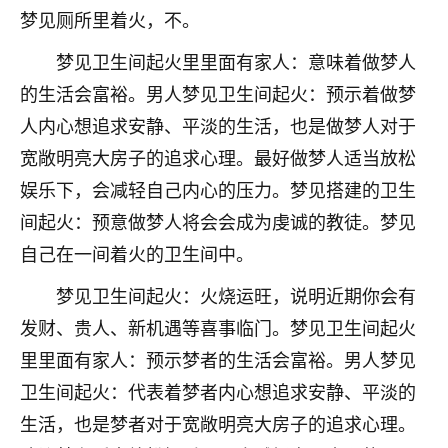
梦见厕所里着火，不。
不由人！
梦见卫生间起火里里面有家人：意味着做梦人
9
1天前 来自四川
的生活会富裕。男人梦见卫生间起火：预示着做梦
金白水清
人内心想追求安静、平淡的生活，也是做梦人对于
我也想找老师看看，有没有人给个联系方式的啊？
宽敞明亮大房子的追求心理。最好做梦人适当放松
娱乐下，会减轻自己内心的压力。梦见搭建的卫生
鹿森
：慧来老师微信：gjsy0624
间起火：预意做梦人将会会成为虔诚的教徒。梦见
12
1天前 来自江西
自己在一间着火的卫生间中。
青春168
梦见卫生间起火：火烧运旺，说明近期你会有
我也想要，我也想要！
发财、贵人、新机遇等喜事临门。梦见卫生间起火
15
2天前 来自山西
里里面有家人：预示梦者的生活会富裕。男人梦见
Jessica李
卫生间起火：代表着梦者内心想追求安静、平淡的
老师做不做超度法事？我想给我奶奶做超度，她今年
生活，也是梦者对于宽敞明亮大房子的追求心理。
刚去世了。