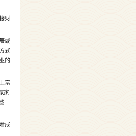
接财
辰或
方式
业的
上富
家家
燃
君成