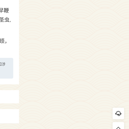
早鞭
圣虫,
。
烦，
如涉