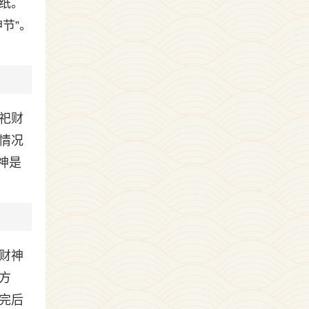
纸。
节”。
祀财
情况
神是
财神
方
完后