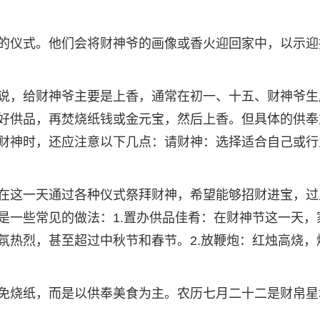
的仪式。他们会将财神爷的画像或香火迎回家中，以示迎
说，给财神爷主要是上香，通常在初一、十五、财神爷生
好供品，再焚烧纸钱或金元宝，然后上香。但具体的供奉
财神时，还应注意以下几点：请财神：选择适合自己或行
在这一天通过各种仪式祭拜财神，希望能够招财进宝，过
是一些常见的做法：1.置办供品佳肴：在财神节这一天，
氛热烈，甚至超过中秋节和春节。2.放鞭炮：红烛高烧，
免烧纸，而是以供奉美食为主。农历七月二十二是财帛星