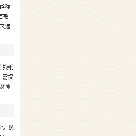
俗称
西敬
来选
等钱纸
，需提
财神
”。民