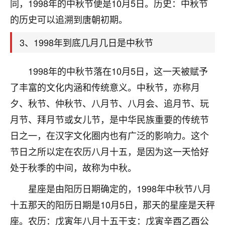
天爷会给你好好上一课的。一命二运三风水，
同，1998年的中秋节便是10月5日。历史：中秋节
哪样不服都不行！
的历史可以追溯到唐朝初期。
平安是福
：我也是每年找老师化太岁，看年
卦，认识老师3年了，都是缘分啊！
3、1998年到底几月几日是中秋节
19
17分钟前 来自湖北
1998年的中秋节落在10月5日，这一天被赋予
心若莲花
了丰富的文化内涵和传统意义。中秋节，亦称月
我是做餐饮的，这两年，生意屡屡受挫，店开一家关
夕、秋节、仲秋节、八月节、八月会、追月节、玩
一家，要么生意不好，生意好的就出事。前些年攒的
月节、拜月节或女儿节，是中华民族重要的传统节
家底快败光了，真是倒霉！我也想找人看看到底怎么
回事？
日之一，在汉字文化圈内也有广泛的影响力。这个
节日之所以定在农历八月十五，是因为这一天恰好
鹿森
：你可以找老师看看，人有时不服命不行
处于秋季的中间，故称为中秋。
啊！
太阳当空赵
：我也做餐饮的，生意不算大，但
星座是由阳历日期确定的，1998年中秋节八月
是我从找店开始都是找慧来老师跟进的，选
址、风水、还有开业日子，哪哪都看了，虽然
十五那天的阳历日期是10月5日，那天的星座是天秤
大环境不好，但是我家生意还可以，前几天又
座。农历：戊寅年八月十五干支：戊寅辛酉乙酉公