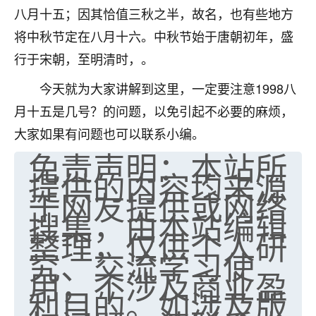
八月十五；因其恰值三秋之半，故名，也有些地方
不由人！
将中秋节定在八月十六。中秋节始于唐朝初年，盛
9
1天前 来自四川
行于宋朝，至明清时，。
金白水清
今天就为大家讲解到这里，一定要注意1998八
我也想找老师看看，有没有人给个联系方式的啊？
月十五是几号？的问题，以免引起不必要的麻烦，
大家如果有问题也可以联系小编。
鹿森
：慧来老师微信：gjsy0624
免责声明：本站所
12
1天前 来自江西
提供的内容均来源
于网友提供或网络
青春168
搜集，由本站编辑
我也想要，我也想要！
整理，仅供个人研
15
2天前 来自山西
究、交流学习使
Jessica李
用，不涉及商业盈
老师做不做超度法事？我想给我奶奶做超度，她今年
利目的。如涉及版
刚去世了。