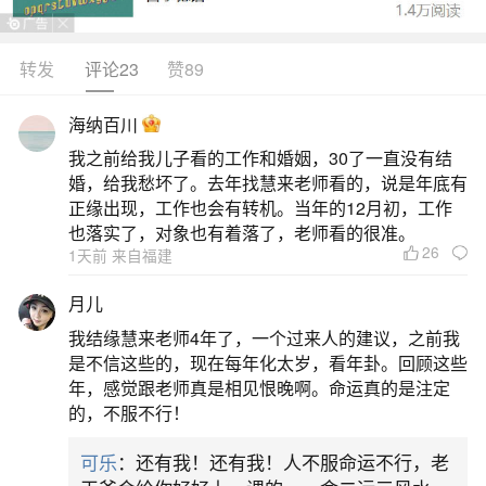
戊寅年八月十五【生肖】：虎【星座】：天秤座水
瓶座（01月20日─02月18日）双鱼座（02月19日
转发
评论23
赞89
─03月20日）白羊座（03月21日─04月20日）金牛
海纳百川
座（04月21日─05月20日）双子座（05月21日─06
我之前给我儿子看的工作和婚姻，30了一直没有结
月21日）巨蟹座（06月22日─07月22日）狮子座
婚，给我愁坏了。去年找慧来老师看的，说是年底有
（0
正缘出现，工作也会有转机。当年的12月初，工作
也落实了，对象也有着落了，老师看的很准。
26
2、1998年到底几月几日是中秋节
1天前 来自福建
月儿
1998年的中秋节是10月5日。中秋节是中华民
我结缘慧来老师4年了，一个过来人的建议，之前我
族重要的传统节日之一，具有丰富的文化内涵和传
是不信这些的，现在每年化太岁，看年卦。回顾这些
统意义。以下是对中秋节的简要介绍：时间：中秋
年，感觉跟老师真是相见恨晚啊。命运真的是注定
的，不服不行！
节定在农历八月十五，这一天恰好处于秋季的中
间，故称为中秋节。在公历中，日期每年会有所不
可乐
：还有我！还有我！人不服命运不行，老