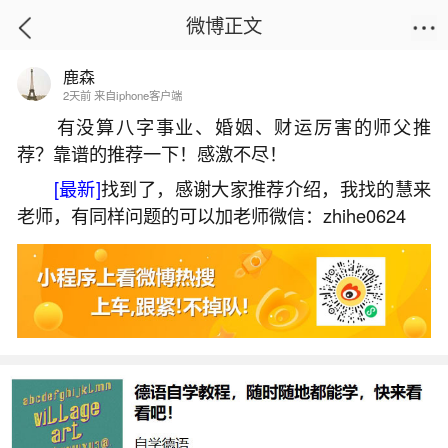
微博正文
鹿森
首页
星座运势
正文
2天前 来自iphone客户端
有没算八字事业、婚姻、财运厉害的师父推
荐？靠谱的推荐一下！感激不尽！
1998八月十五是几号？
[最新]
找到了，感谢大家推荐介绍，我找的慧来
2026-07-04 12:57:06
2 9 赞
老师，有同样问题的可以加老师微信：zhihe0624
生活中像1998八月十五是几号？都是很常见的
问题，但是小问题不注意可能会引起大麻烦，下面
就这个问题给大家做一些解读：
1、1998年农历八月十五出生是什么星座
【公历】：1998年10月5日星期一【农历】：