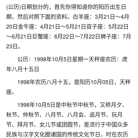
着我晋升有望，我半信半疑的按照老师建议，做了化
(公历)日期划分的，首先你得知道你的阳历出生日
太岁还有一个发钱粮，本来年前的人事调整，拖到年
后，我以为都没戏了，结果开年一上班，开会提拔升
期，然后对照下面的资料。白羊座：3月21日～4月
职第一个就是我，职务无所谓，主要是底薪加了
20日金牛座：4月21日～5月21日双子座：5月22日
3000，非常开心，无论如何，感恩感谢！🙏🏻
～6月21日巨蟹座：6月22日～7月22日狮子座：7月
鹿森
：恭喜升职加薪！！，请客吗？�
23日。
32
12小时前 来自北京
公历：1998年10月5日星期一天秤座农历：虎
年八月十五日
心心相印
我身体不太好，总是病病殃殃的，去检查又没什么大
1998年农历八月十五，是阳历10月05日，天秤
问题，反正就是不舒服。中医西医看遍了，找不到问
座。
题，后来无意中看到有人推荐慧来老师，跟老师聊过
之后，心情豁然开朗，也听老师建议，处理了一些因
1998年10月5日是中秋节中秋节，又称月夕、
果问题。今年以来，身体比以前好多，主要是心情好
秋节、仲秋节、八月节、八月会、追月节、玩月
了，老师说境随心转，现在深有体会了。
节、拜月节、女儿节或团圆节，是流行于中国众多
鹿森
：是的，其实跟老师聊过之后，最大的感
民族与汉字文化圈诸国的传统文化节日，时在农历
触，首先就是心态会变好，万般皆是命，半点