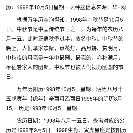
刚找老师做了补财库，希望财运更好一点！
历：1998年10月5日星期一天秤座信息来源：华··网
18
2小时前 来自海南
根据万年历查询得知，1998年中秋节是10月5
梦醒时分
日。中秋节是中国传统节日之一，为每年的农历八
我女儿高二叛逆，大半年不上学，一说她就要死要活
月十五，此时正值秋季过半，故名中秋。中秋节的
的，把我们两口子愁的不行，朋友给我推荐的慧来老
晚上，人们举家欢聚，点花灯、品月饼、赏明月，
师，一开始我是病急乱投医，这半年来，法事一个个
中秋夜的月亮是一年中最圆、最亮的，亦称满月，
做完，我女儿跟变了个人一样，不期望她能考多好的
大学，只要能安安稳稳的把书读了，身体心理都健健
象征着家人的团聚，中秋节也被人们视为团圆的节
康康的我就很知足了！
日。
鹿森
：可怜天下父母心啊！
万年历阳历‍1998年10月5日星期一阴历八月十
16
五戊寅年【虎年】辛酉月乙酉日1998年的阴历8月
3小时前 来自河北
15,阳历是1998年10月5日星期一
付深
农历日期：1998年八月十五日，查询对应的公
我是公司人事调整，有升迁机会，但同时竞争的我们
三个，找老师的时候是抱着侥幸心理，没想到老师看
历是1998年9月5日。1998生肖：寅虎星座是按阳历