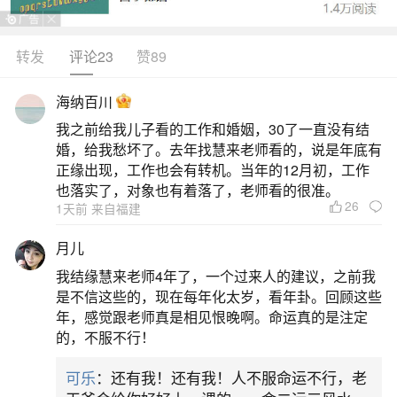
转发
评论23
赞89
生活中像正月十五习俗及由来都是很常见的问
题，但是小问题不注意可能会引起大麻烦，下面就
海纳百川
这个问题给大家做一些解读：
我之前给我儿子看的工作和婚姻，30了一直没有结
婚，给我愁坏了。去年找慧来老师看的，说是年底有
一、正月十五的风俗及由来
正缘出现，工作也会有转机。当年的12月初，工作
也落实了，对象也有着落了，老师看的很准。
26
1天前 来自福建
正月十五又称元宵节，其风俗有赏灯猜灯谜、
吃元宵/汤圆、民俗表演、放烟花等，由来源于西汉
月儿
祭祀文化、佛教传入及道教“三元说”的融合。正月十
我结缘慧来老师4年了，一个过来人的建议，之前我
五风俗具体如下：一是赏灯猜灯谜，元宵夜张灯结
是不信这些的，现在每年化太岁，看年卦。回顾这些
年，感觉跟老师真是相见恨晚啊。命运真的是注定
彩，猜灯谜是核心活动，始于宋代，增添节日趣
的，不服不行！
味。二是吃元宵/汤圆，北方“滚”元宵，南方“包”汤
可乐
：还有我！还有我！人不服命运不行，老
圆，象征团圆美满，寓意家庭和睦。三是