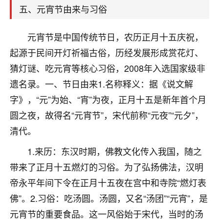
着我晋升有望，我半信半疑的按照老师建议，做了化
五、元宵节由来与习俗
太岁还有一个发钱粮，本来年前的人事调整，拖到年
后，我以为都没戏了，结果开年一上班，开会提拔升
职第一个就是我，职务无所谓，主要是底薪加了
元宵节是中国传统节日，农历正月十五庆祝，
3000，非常开心，无论如何，感恩感谢！🙏🏻
起源于民间开灯祈福古俗，历经发展形成赏花灯、
猜灯谜、吃元宵等核心习俗，2008年入选国家级非
鹿森
：恭喜升职加薪！！，请客吗？�
遗名录。一、节日由来1.名称释义：据《说文解
32
12小时前 来自北京
字》，“元”为始、“宵”为夜，正月十五是新年首个月
心心相印
圆之夜，故得名“元宵节”，宋代前称“元夜”“元夕”，
我身体不太好，总是病病殃殃的，去检查又没什么大
清代。
问题，反正就是不舒服。中医西医看遍了，找不到问
1.来历：东汉时期，佛教文化传入我国，随之
题，后来无意中看到有人推荐慧来老师，跟老师聊过
之后，心情豁然开朗，也听老师建议，处理了一些因
带来了正月十五燃灯的习俗。为了弘扬佛法，汉明
果问题。今年以来，身体比以前好多，主要是心情好
帝永平年间下令在正月十五夜在宫中和寺院“燃灯表
了，老师说境随心转，现在深有体会了。
佛”。2.习俗：吃汤圆。汤圆，又名“汤团”“元宵”，是
鹿森
：是的，其实跟老师聊过之后，最大的感
元宵节的重要食品。这一风俗始于宋代，当时的汤
触，首先就是心态会变好，万般皆是命，半点