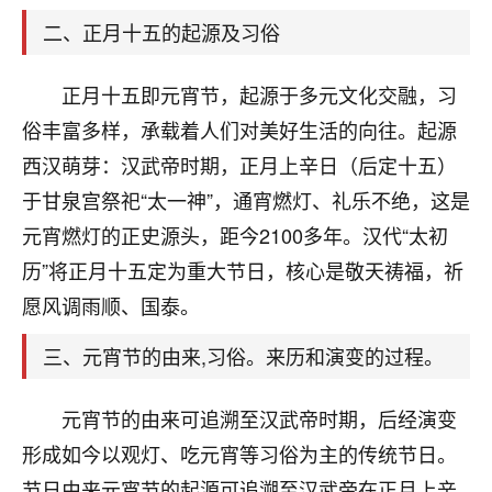
天爷会给你好好上一课的。一命二运三风水，
哪样不服都不行！
二、正月十五的起源及习俗
平安是福
：我也是每年找老师化太岁，看年
卦，认识老师3年了，都是缘分啊！
正月十五即元宵节，起源于多元文化交融，习
19
俗丰富多样，承载着人们对美好生活的向往。起源
17分钟前 来自湖北
西汉萌芽：汉武帝时期，正月上辛日（后定十五）
心若莲花
于甘泉宫祭祀“太一神”，通宵燃灯、礼乐不绝，这是
我是做餐饮的，这两年，生意屡屡受挫，店开一家关
元宵燃灯的正史源头，距今2100多年。汉代“太初
一家，要么生意不好，生意好的就出事。前些年攒的
家底快败光了，真是倒霉！我也想找人看看到底怎么
历”将正月十五定为重大节日，核心是敬天祷福，祈
回事？
愿风调雨顺、国泰。
鹿森
：你可以找老师看看，人有时不服命不行
三、元宵节的由来,习俗。来历和演变的过程。
啊！
太阳当空赵
：我也做餐饮的，生意不算大，但
元宵节的由来可追溯至汉武帝时期，后经演变
是我从找店开始都是找慧来老师跟进的，选
址、风水、还有开业日子，哪哪都看了，虽然
形成如今以观灯、吃元宵等习俗为主的传统节日。
大环境不好，但是我家生意还可以，前几天又
节日由来元宵节的起源可追溯至汉武帝在正月上辛