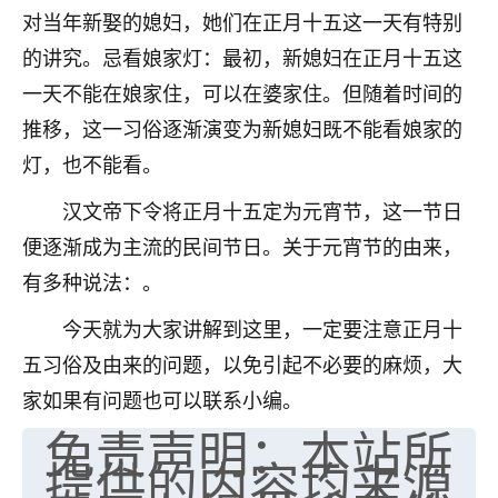
对当年新娶的媳妇，她们在正月十五这一天有特别
七零老顽童
：我母亲前年离世，刚开始我经常
的讲究。忌看娘家灯：最初，新媳妇在正月十五这
做梦梦见她，后来也是朋友介绍，找到慧来老
师，安排了超度法事，做梦再也没有梦到过
一天不能在娘家住，可以在婆家住。但随着时间的
了，一开始是半信半疑的，图个心安，给亡母
推移，这一习俗逐渐演变为新媳妇既不能看娘家的
超度，现在看来，人不信也不行。
灯，也不能看。
11
2天前 来自云南
汉文帝下令将正月十五定为元宵节，这一节日
优秀的张同学
便逐渐成为主流的民间节日。关于元宵节的由来，
老师收徒吗？？我对这些很感兴趣
有多种说法：。
15
2天前 来自山西
今天就为大家讲解到这里，一定要注意正月十
五习俗及由来的问题，以免引起不必要的麻烦，大
家如果有问题也可以联系小编。
免责声明：本站所
提供的内容均来源