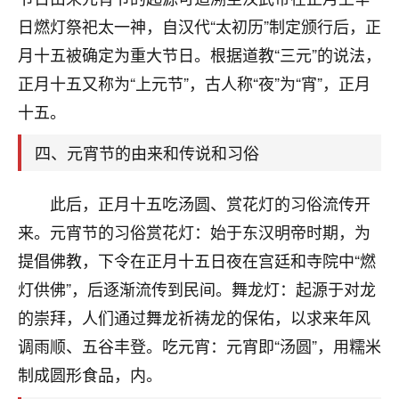
刚找老师做了补财库，希望财运更好一点！
日燃灯祭祀太一神，自汉代“太初历”制定颁行后，正
18
2小时前 来自海南
月十五被确定为重大节日。根据道教“三元”的说法，
正月十五又称为“上元节”，古人称“夜”为“宵”，正月
梦醒时分
十五。
我女儿高二叛逆，大半年不上学，一说她就要死要活
的，把我们两口子愁的不行，朋友给我推荐的慧来老
四、元宵节的由来和传说和习俗
师，一开始我是病急乱投医，这半年来，法事一个个
做完，我女儿跟变了个人一样，不期望她能考多好的
大学，只要能安安稳稳的把书读了，身体心理都健健
此后，正月十五吃汤圆、赏花灯的习俗流传开
康康的我就很知足了！
来。元宵节的习俗赏花灯：始于东汉明帝时期，为
鹿森
：可怜天下父母心啊！
提倡佛教，下令在正月十五日夜在宫廷和寺院中“燃
灯供佛”，后逐渐流传到民间。舞龙灯：起源于对龙
16
3小时前 来自河北
的崇拜，人们通过舞龙祈祷龙的保佑，以求来年风
付深
调雨顺、五谷丰登。吃元宵：元宵即“汤圆”，用糯米
我是公司人事调整，有升迁机会，但同时竞争的我们
制成圆形食品，内。
三个，找老师的时候是抱着侥幸心理，没想到老师看