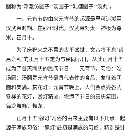
圆称为“浮激仿圆子”“汤圆子”“乳糖圆子”“汤丸”。
不由人！
一、元宵节的由来元宵节的起源最早可追溯至
9
1天前 来自四川
汉武帝时期。在那个时代，汉武帝对太一神极为尊
金白水清
崇，正月十。
我也想找老师看看，有没有人给个联系方式的啊？
为了庆祝来之不易的太平盛世，文帝将平息“诸
鹿森
：慧来老师微信：gjsy0624
吕之乱”的正月十五定为与民同乐日，从此正月十五
12
成为了普天同庆的民间节日——元宵节。习俗：吃
1天前 来自江西
汤圆：汤圆是元宵节最具代表性的食品，象征着团
青春168
圆和美满。赏花灯：元宵节晚上，人们会点亮各式
我也想要，我也想要！
各样的花灯，赏灯猜谜，增添了节日的喜庆氛围。
15
2天前 来自山西
舞龙舞狮：舞龙。
Jessica李
正月十五“躲灯”习俗的由来主要有以下几点：起
老师做不做超度法事？我想给我奶奶做超度，她今年
刚去世了。
源于满族习俗：“躲灯”最初是满族的习俗，特别是针