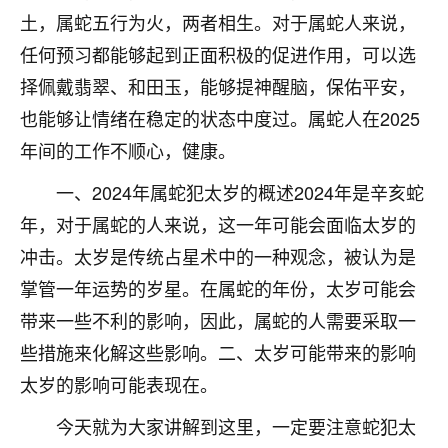
土，属蛇五行为火，两者相生。对于属蛇人来说，
七零老顽童
：我母亲前年离世，刚开始我经常
做梦梦见她，后来也是朋友介绍，找到慧来老
任何预习都能够起到正面积极的促进作用，可以选
师，安排了超度法事，做梦再也没有梦到过
择佩戴翡翠、和田玉，能够提神醒脑，保佑平安，
了，一开始是半信半疑的，图个心安，给亡母
也能够让情绪在稳定的状态中度过。属蛇人在2025
超度，现在看来，人不信也不行。
年间的工作不顺心，健康。
11
2天前 来自云南
一、2024年属蛇犯太岁的概述2024年是辛亥蛇
优秀的张同学
年，对于属蛇的人来说，这一年可能会面临太岁的
老师收徒吗？？我对这些很感兴趣
冲击。太岁是传统占星术中的一种观念，被认为是
15
2天前 来自山西
掌管一年运势的岁星。在属蛇的年份，太岁可能会
带来一些不利的影响，因此，属蛇的人需要采取一
些措施来化解这些影响。二、太岁可能带来的影响
太岁的影响可能表现在。
今天就为大家讲解到这里，一定要注意蛇犯太