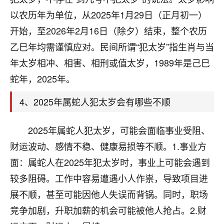
刚找老师做了补财库，希望财运更好一点！
以农历年为单位，从2025年1月29日（正月初一）
18
2小时前 来自海南
开始，至2026年2月16日（除夕）结束，整个农历
乙巳年均需谨慎应对。民间所谓“犯太岁”指生肖与当
梦醒时分
年太岁相冲、相害、相刑或值太岁，1989年是己巳
我女儿高二叛逆，大半年不上学，一说她就要死要活
的，把我们两口子愁的不行，朋友给我推荐的慧来老
蛇年，2025年。
师，一开始我是病急乱投医，这半年来，法事一个个
做完，我女儿跟变了个人一样，不期望她能考多好的
4、2025年属蛇人犯太岁会有哪些不顺
大学，只要能安安稳稳的把书读了，身体心理都健健
康康的我就很知足了！
2025年属蛇人犯太岁，可能会面临事业受阻、
鹿森
：可怜天下父母心啊！
财运波动、感情不稳、健康易损等不顺。1.事业方
面：属蛇人在2025年犯太岁时，事业上可能会遇到
16
3小时前 来自河北
较多阻碍。工作中容易遭遇小人作祟，导致项目进
付深
展不顺，甚至可能因他人失误而背锅。同时，职场
我是公司人事调整，有升迁机会，但同时竞争的我们
竞争加剧，升职加薪的机会可能被他人抢占。2.财
三个，找老师的时候是抱着侥幸心理，没想到老师看