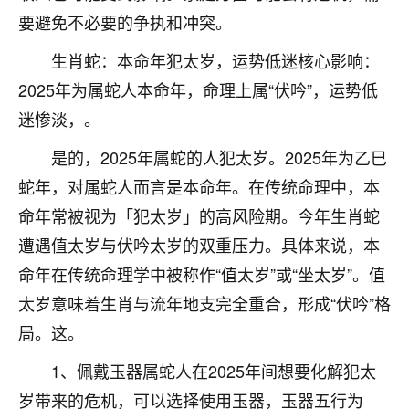
不由人！
要避免不必要的争执和冲突。
生肖蛇：本命年犯太岁，运势低迷核心影响：
9
1天前 来自四川
2025年为属蛇人本命年，命理上属“伏吟”，运势低
金白水清
迷惨淡，。
我也想找老师看看，有没有人给个联系方式的啊？
是的，2025年属蛇的人犯太岁。2025年为乙巳
鹿森
：慧来老师微信：gjsy0624
蛇年，对属蛇人而言是本命年。在传统命理中，本
12
命年常被视为「犯太岁」的高风险期。今年生肖蛇
1天前 来自江西
遭遇值太岁与伏吟太岁的双重压力。具体来说，本
青春168
命年在传统命理学中被称作“值太岁”或“坐太岁”。值
我也想要，我也想要！
15
太岁意味着生肖与流年地支完全重合，形成“伏吟”格
2天前 来自山西
局。这。
Jessica李
1、佩戴玉器属蛇人在2025年间想要化解犯太
老师做不做超度法事？我想给我奶奶做超度，她今年
刚去世了。
岁带来的危机，可以选择使用玉器，玉器五行为