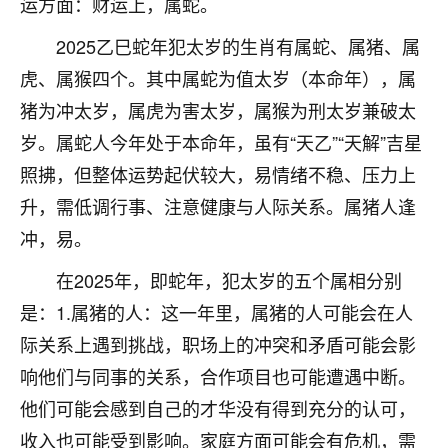
运方面：财运上，属蛇。
着我晋升有望，我半信半疑的按照老师建议，做了化
太岁还有一个发钱粮，本来年前的人事调整，拖到年
2025乙巳蛇年犯太岁的生肖有属蛇、属猪、属
后，我以为都没戏了，结果开年一上班，开会提拔升
职第一个就是我，职务无所谓，主要是底薪加了
虎、属猴四个。其中属蛇为值太岁（本命年），属
3000，非常开心，无论如何，感恩感谢！🙏🏻
猪为冲太岁，属虎为害太岁，属猴为刑太岁兼破太
岁。属蛇人今年处于本命年，虽有“天乙”“天解”吉星
鹿森
：恭喜升职加薪！！，请客吗？�
照拂，但整体运势起伏较大，易情绪不稳、压力上
32
12小时前 来自北京
升，需低调行事、注意健康与人际关系。属猪人逢
心心相印
冲，易。
我身体不太好，总是病病殃殃的，去检查又没什么大
在2025年，即蛇年，犯太岁的五个属相分别
问题，反正就是不舒服。中医西医看遍了，找不到问
题，后来无意中看到有人推荐慧来老师，跟老师聊过
是：1.属猪的人：这一年里，属猪的人可能会在人
之后，心情豁然开朗，也听老师建议，处理了一些因
际关系上遇到挑战，职场上的冲突和矛盾可能会影
果问题。今年以来，身体比以前好多，主要是心情好
响他们与同事的关系，合作项目也可能遭遇中断。
了，老师说境随心转，现在深有体会了。
他们可能会感到自己的才华没有得到充分的认可，
鹿森
：是的，其实跟老师聊过之后，最大的感
收入也可能受到影响。家庭方面可能会有危机，需
触，首先就是心态会变好，万般皆是命，半点