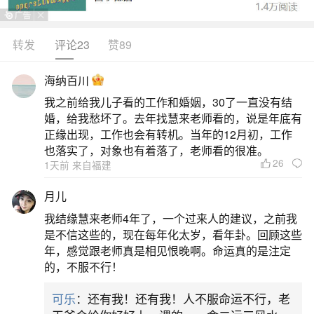
转发
评论23
赞89
生活中像蛇犯太岁吗？都是很常见的问题，但
是小问题不注意可能会引起大麻烦，下面就这个问
海纳百川
题给大家做一些解读：
我之前给我儿子看的工作和婚姻，30了一直没有结
婚，给我愁坏了。去年找慧来老师看的，说是年底有
1、属蛇人几月犯太岁
正缘出现，工作也会有转机。当年的12月初，工作
也落实了，对象也有着落了，老师看的很准。
26
1天前 来自福建
属蛇人在2025年犯太岁的月份包括正月、三
月、四月、五月、十月和十二月。具体来说：1.正
月儿
月：这个月份对于属蛇的人来说，可能会遇到一些
我结缘慧来老师4年了，一个过来人的建议，之前我
突发的变故，需要特别小心应对，保持冷静和理
是不信这些的，现在每年化太岁，看年卦。回顾这些
年，感觉跟老师真是相见恨晚啊。命运真的是注定
智。2.三月：在农历三月，属蛇的人可能会遭遇是
的，不服不行！
非小人的困扰，建议保持低调，避免卷入不必要的
可乐
：还有我！还有我！人不服命运不行，老
纷争。3.四月：这个月份属蛇的人需要警惕破财的