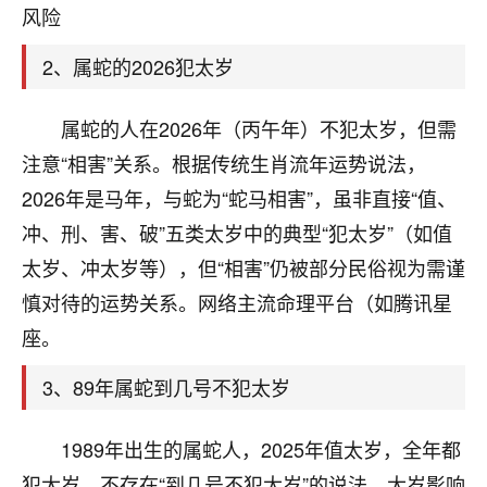
天爷会给你好好上一课的。一命二运三风水，
风险
哪样不服都不行！
平安是福
：我也是每年找老师化太岁，看年
2、属蛇的2026犯太岁
卦，认识老师3年了，都是缘分啊！
19
属蛇的人在2026年（丙午年）不犯太岁，但需
17分钟前 来自湖北
注意“相害”关系。根据传统生肖流年运势说法，
心若莲花
2026年是马年，与蛇为“蛇马相害”，虽非直接“值、
我是做餐饮的，这两年，生意屡屡受挫，店开一家关
冲、刑、害、破”五类太岁中的典型“犯太岁”（如值
一家，要么生意不好，生意好的就出事。前些年攒的
家底快败光了，真是倒霉！我也想找人看看到底怎么
太岁、冲太岁等），但“相害”仍被部分民俗视为需谨
回事？
慎对待的运势关系。网络主流命理平台（如腾讯星
鹿森
：你可以找老师看看，人有时不服命不行
座。
啊！
3、89年属蛇到几号不犯太岁
太阳当空赵
：我也做餐饮的，生意不算大，但
是我从找店开始都是找慧来老师跟进的，选
址、风水、还有开业日子，哪哪都看了，虽然
1989年出生的属蛇人，2025年值太岁，全年都
大环境不好，但是我家生意还可以，前几天又
犯太岁，不存在“到几号不犯太岁”的说法。太岁影响