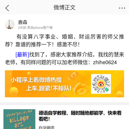
微博正文
鹿森
首页
生活杂谈
正文
2天前 来自iphone客户端
有没算八字事业、婚姻、财运厉害的师父推
荐？靠谱的推荐一下！感激不尽！
蛇犯太岁吗？
[最新]
找到了，感谢大家推荐介绍，我找的慧来
2026-07-04 08:58:10
13 4 赞
老师，有同样问题的可以加老师微信：zhihe0624