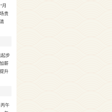
“月
场贵
清
运起步
加薪
提升
与丙午