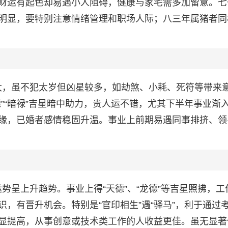
财运有起色却易遇小人阻碍，健康与家宅需多加留意。七
明显，要特别注意情绪管理和职场人际；八三年属猪者同
伏较大，虽不犯太岁但凶星较多，如劫煞、小耗、死符等带来
”“暗禄”吉星暗中助力，贵人运不错，尤其下半年事业渐
缘，已婚者感情稳固升温。事业上前期易遇同事排挤、领
体运势呈上升趋势。事业上得“天德”、“龙德”等吉星照拂，工
，有晋升机会。特别是“官印相生”遇“驿马”，利于通过
显提高，从事创意或技术类工作的人收益更佳。虽无显著