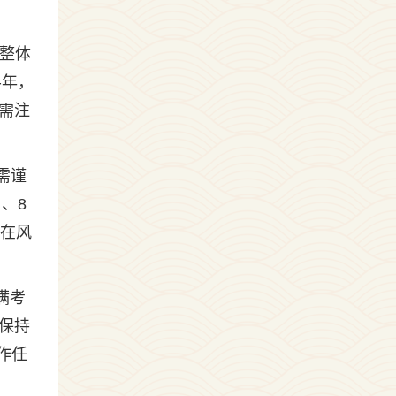
.整体
半年，
需注
需谨
、8
潜在风
满考
保持
作任