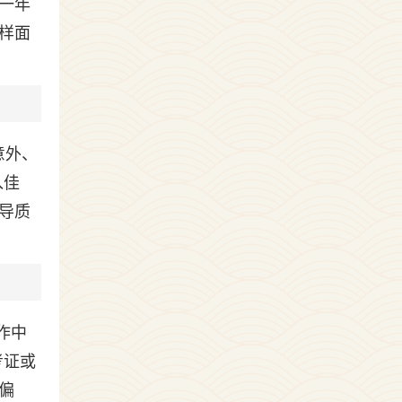
一年
样面
意外、
入佳
导质
作中
考证或
偏