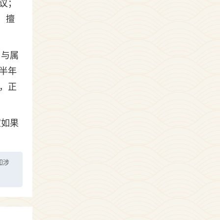
议；
，擅
，与属
半年
，正
家如果
如涉