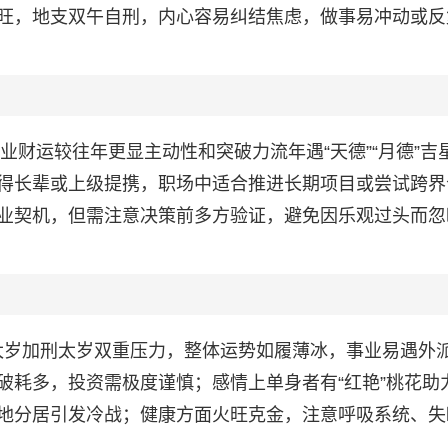
旺，地支双午自刑，内心容易纠结焦虑，做事易冲动或反
事业财运较往年更显主动性和突破力流年遇“天德”“月德”吉
得长辈或上级提携，职场中适合推进长期项目或尝试跨界
业契机，但需注意决策前多方验证，避免因乐观过头而忽
，值太岁加刑太岁双重压力，整体运势如履薄冰，事业易遇外
破耗多，投资需极度谨慎；感情上单身者有“红艳”桃花助
地分居引发冷战；健康方面火旺克金，注意呼吸系统、失