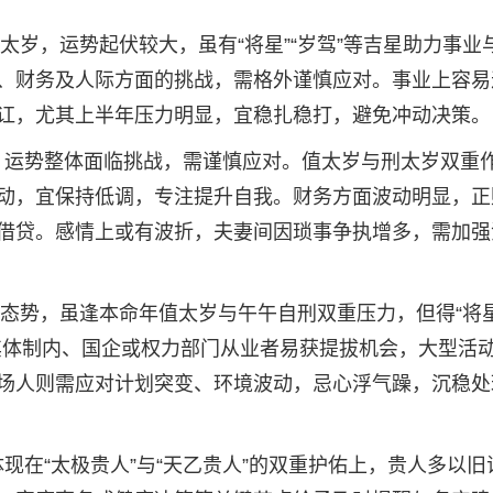
刑太岁，运势起伏较大，虽有“将星”“岁驾”等吉星助力事业
来健康、财务及人际方面的挑战，需格外谨慎应对。事业上容
讧，尤其上半年压力明显，宜稳扎稳打，避免冲动决策。
命年，运势整体面临挑战，需谨慎应对。值太岁与刑太岁双重
动，宜保持低调，专注提升自我。财务方面波动明显，正
借贷。感情上或有波折，夫妻间因琐事争执增多，需加强
进态势，虽逢本命年值太岁与午午自刑双重压力，但得“将星
其体制内、国企或权力部门从业者易获提拔机会，大型活
场人则需应对计划突变、环境波动，忌心浮气躁，沉稳处
要体现在“太极贵人”与“天乙贵人”的双重护佑上，贵人多以旧