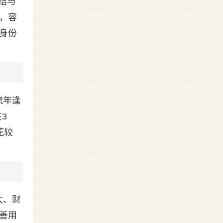
结与
，容
身份
流年逢
3
花较
大、财
善用