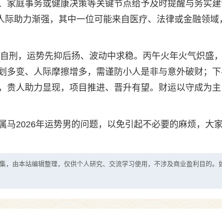
、家庭事务或健康决策等关键节点给予及时提醒与务实建
征人际助力渐强，其中一位可能来自医疗、法律或金融领域
午午自刑，运势先抑后扬、波动中求稳。丙午火年火气炽盛
划多变、人际摩擦增多，需谨防小人是非与意外破财；下
，贵人助力显现，项目推进、晋升有望。财运以守成为主
属马2026年运势男的问题，以免引起不必要的麻烦，大
集，由本站编辑整理，仅供个人研究、交流学习使用，不涉及商业盈利目的。