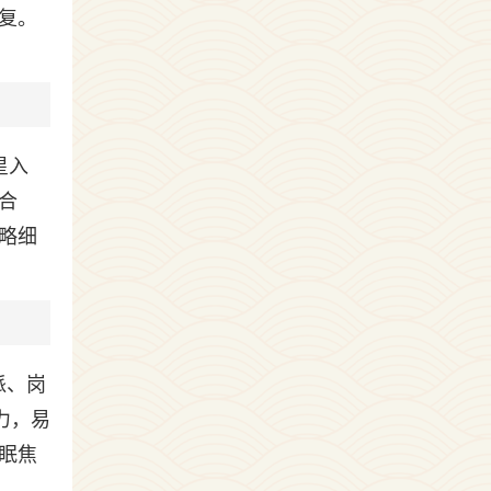
复。
星入
合
略细
派、岗
力，易
眠焦