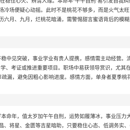
键在稳住心火、辨清人缘。本命年“午午自刑”易引发自我纠
场冷场便疑心动摇。此时不是桃花不够多，而是火气太旺
历六月、九月，烂桃花暗涌，需警惕甜言蜜语背后的模糊
运势平稳中见突破，事业学业有贵人提携，感情需主动经营。
合考学、考证或推进重要项目。职场中易获领导赏识，尤其在
节疏漏，避免因粗心影响进度。感情方面，单身者夏季桃
36岁本命年，值太岁加午午自刑，运势如履薄冰，事业压力
昌、将星、金匮等吉星暗助，只要稳住心态、低调务实、