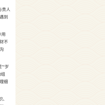
与贵人
易遇到
作用
财不
沟
”“岁
动组
理细
识、