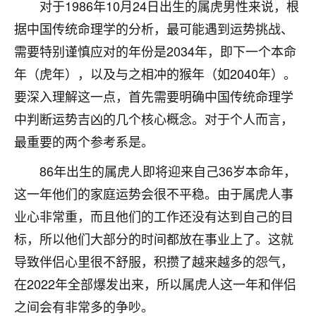
着我晋升有望，我半信半疑的按照老师建议，做了化
对于1986年10月24日出生的属虎男性来说，根
太岁还有一个发钱粮，本来年前的人事调整，拖到年
据中国传统命理学的分析，最可能遇到运势挑战、
后，我以为都没戏了，结果开年一上班，开会提拔升
需要特别谨慎应对的年份是2034年，即下一个本命
职第一个就是我，职务无所谓，主要是底薪加了
3000，非常开心，无论如何，感恩感谢！🙏🏻
年（虎年），以及与之相冲的猴年（如2040年）。
要深入理解这一点，首先需要明确中国传统命理学
鹿森
：恭喜升职加薪！！，请客吗？�
中判断运势吉凶的几个核心概念。对于个人而言，
32
12小时前 来自北京
最重要的两个参考系是。
心心相印
86年出生的属虎人即将迎来自己36岁本命年，
我身体不太好，总是病病殃殃的，去检查又没什么大
这一年他们的家庭运势会很不平稳。由于属虎人事
问题，反正就是不舒服。中医西医看遍了，找不到问
业心非常重，而且他们的工作还没有达到自己的目
题，后来无意中看到有人推荐慧来老师，跟老师聊过
之后，心情豁然开朗，也听老师建议，处理了一些因
标，所以他们大部分的时间都放在事业上了。这就
果问题。今年以来，身体比以前好多，主要是心情好
导致伴侣心里很不舒服，积攒了越来越多的怨气，
了，老师说境随心转，现在深有体会了。
在2022年全部爆发出来，所以属虎人这一年和伴侣
鹿森
：是的，其实跟老师聊过之后，最大的感
之间会有非常多的争吵。
触，首先就是心态会变好，万般皆是命，半点