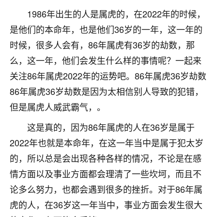
不由人！
1986年出生的人是属虎的，在2022年的时候，
是他们的本命年，也是他们36岁的一年，这一年的
9
1天前 来自四川
时候，很多人会有，86年属虎有36岁的劫数，那
金白水清
么，这一年，他们会发生什么样的事情呢？一起来
我也想找老师看看，有没有人给个联系方式的啊？
关注86年属虎2022年的运势吧。86年属虎36岁劫数
86年属虎36岁劫数是因为太相信别人导致的犯错，
鹿森
：慧来老师微信：gjsy0624
但是属虎人威武霸气，。
12
1天前 来自江西
这是真的，因为86年属虎的人在36岁是属于
青春168
2022年也就是本命年，在这一年当中是属于犯太岁
我也想要，我也想要！
的，所以总是会出现各种各样的情况，不论是在感
15
2天前 来自山西
情方面以及事业方面都会理清了一些坎坷，而且不
Jessica李
论多么努力，也都会遇到很多的挫折。对于86年属
老师做不做超度法事？我想给我奶奶做超度，她今年
虎的人，在36岁这一年当中，事业方面会发生很大
刚去世了。