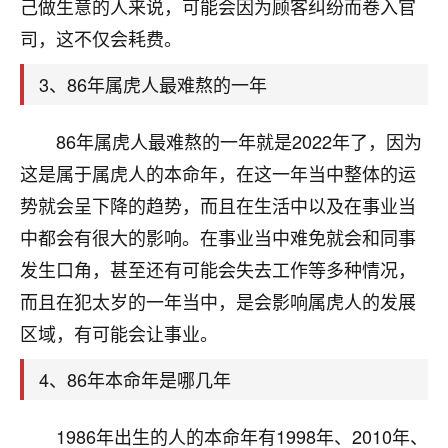
天爷会给你好好上一课的。一命二运三风水，
己做生意的人来说，可能会因为顾客纠纷而卷入官
哪样不服都不行！
司，这不仅会耗费。
平安是福
：我也是每年找老师化太岁，看年
卦，认识老师3年了，都是缘分啊！
3、86年属虎人最难熬的一年
19
17分钟前 来自湖北
86年属虎人最难熬的一年就是2022年了，因为
心若莲花
这是属于属虎人的本命年，在这一年当中整体的运
我是做餐饮的，这两年，生意屡屡受挫，店开一家关
势就会呈下降的趋势，而且在生活中以及在事业当
一家，要么生意不好，生意好的就出事。前些年攒的
中都会有很大的影响。在事业当中难免就会和同事
家底快败光了，真是倒霉！我也想找人看看到底怎么
回事？
发生口角，甚至还有可能会失去工作等多种情况，
而且在犯太岁的一年当中，是会影响属虎人的发展
鹿森
：你可以找老师看看，人有时不服命不行
区域，有可能会让事业。
啊！
太阳当空赵
：我也做餐饮的，生意不算大，但
4、86年本命年是哪几年
是我从找店开始都是找慧来老师跟进的，选
址、风水、还有开业日子，哪哪都看了，虽然
大环境不好，但是我家生意还可以，前几天又
1986年出生的人的本命年有1998年、2010年、