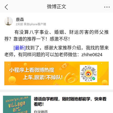
微博正文
鹿森
首页
星座运势
正文
2天前 来自iphone客户端
有没算八字事业、婚姻、财运厉害的师父推
荐？靠谱的推荐一下！感激不尽！
86年属虎本命年是哪一年？
[最新]
找到了，感谢大家推荐介绍，我找的慧来
2026-06-03 19:45:59
29 2 赞
老师，有同样问题的可以加老师微信：zhihe0624
生活中像86年属虎本命年是哪一年？都是很常
见的问题，但是小问题不注意可能会引起大麻烦，
下面就这个问题给大家做一些解读：
1、86年属虎人最难熬的一年
因此，对于1986年出生的属虎人来说，在2022