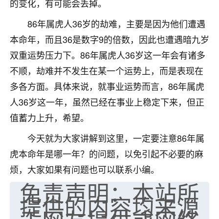
的变化，有可能会丢掉。
七零老顽童
：我母亲前年离世，刚开始我经常
86年属虎人36岁的劫难，主要是因为他们遭遇
做梦梦见她，后来也是朋友介绍，找到慧来老
师，安排了超度法事，做梦再也没有梦到过
本命年，而且36是数字9的倍数，因此也遭遇暗九岁
了，一开始是半信半疑的，图个心安，给亡母
双重运势压力下。86年属虎人36岁这一年会有诸多
超度，现在看来，人不信也不行。
不顺，劫难并不发生在某一个运势上，而是表现在
11
2天前 来自云南
多各方面。具体来说，就事业运势而言，86年属虎
人36岁这一年，虽然已经在事业上稳定下来，但正
优秀的张同学
值蓄力上升，希望。
老师收徒吗？？我对这些很感兴趣
15
2天前 来自山西
今天就为大家讲解到这里，一定要注意86年属
虎本命年是哪一年？的问题，以免引起不必要的麻
烦，大家如果有问题也可以联系小编。
免责声明：本站所
提供的内容均来源