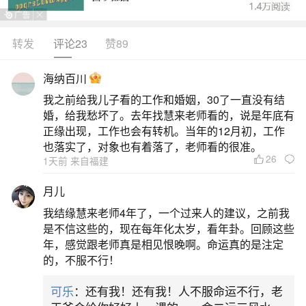
年这个本命年里，他们需要特别小心和谨慎。在处
理任何事情时，都应该三思而后行。在事业上，保
转发
评论23
赞89
持低调是明智的选择。在生活中，控制情绪，避免
海纳百川
随意发怒，这样可以避免朋友离自己而去。总之，
我之前给我儿子看的工作和婚姻，30了一直没有结
通过了解1986年属虎人最难熬的一年，我们希望能
婚，给我愁坏了。去年找慧来老师看的，说是年底有
对他们的生活和事业提供一些帮助和指导。
正缘出现，工作也会有转机。当年的12月初，工作
也落实了，对象也有着落了，老师看的很准。
26
2、86年属虎最难的几年
1天前 来自福建
月儿
86年属虎最难的几年，是指在1986年出生的属
我结缘慧来老师4年了，一个过来人的建议，之前我
虎人在他们的人生旅途中，可能会遇到一些挑战和
是不信这些的，现在每年化太岁，看年卦。回顾这些
困难。以下是对这些年份的具体描述：1.2022年，
年，感觉跟老师真是相见恨晚啊。命运真的是注定
的，不服不行！
属虎的人迎来了他们的本命年。在这一年，他们可
能会在事业和婚姻上遇到挑战。尤其是对于那些自
可乐
：还有我！还有我！人不服命运不行，老