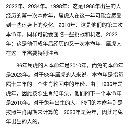
刚找老师做了补财库，希望财运更好一点！
2022年、2034年。1998年：这是1986年出生的人
18
经历的第一次本命年，属虎人在这一年可能会感受
2小时前 来自海南
到一些运势上的变化。2010年：这是他们的第二次
梦醒时分
本命年，同样可能会面临一些挑战和机遇。2022
我女儿高二叛逆，大半年不上学，一说她就要死要活
年：这是他们成年后经历的又一次本命年，属虎人
的，把我们两口子愁的不行，朋友给我推荐的慧来老
师，一开始我是病急乱投医，这半年来，法事一个个
在这一年需要特别注意。
做完，我女儿跟变了个人一样，不期望她能考多好的
大学，只要能安安稳稳的把书读了，身体心理都健健
86年属虎的人本命年是2010年，而兔的本命年
康康的我就很知足了！
是2023年。对于86年属虎的人来说，本命年是指每
隔十二年的一个生肖轮回中的年份。由于1986年是
鹿森
：可怜天下父母心啊！
虎年，因此按照生肖纪年法，他们的下一个本命年
16
3小时前 来自河北
是2010年。对于兔年出生的人，他们的本命年则是
付深
按照生肖周期来计算的。2023年是兔年，因此是兔
我是公司人事调整，有升迁机会，但同时竞争的我们
年出生的人的。
三个，找老师的时候是抱着侥幸心理，没想到老师看