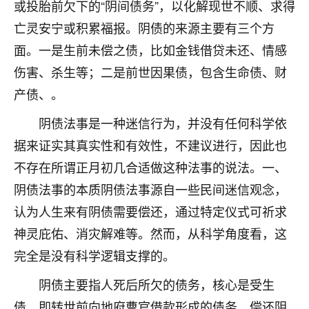
或投胎前欠下的“阴间债务”，以化解现世不顺、求得
七零老顽童
：我母亲前年离世，刚开始我经常
亡灵安宁或积累福报。阴债的来源主要有三个方
做梦梦见她，后来也是朋友介绍，找到慧来老
面。一是生前未偿之债，比如金钱借贷未还、情感
师，安排了超度法事，做梦再也没有梦到过
了，一开始是半信半疑的，图个心安，给亡母
伤害、杀生等；二是前世因果债，包含生命债、财
超度，现在看来，人不信也不行。
产债、。
11
2天前 来自云南
阴债法事是一种迷信行为，并没有任何科学依
据来证实其真实性和有效性，不建议进行，因此也
优秀的张同学
不存在所谓正月初几合适做这种法事的说法。一、
老师收徒吗？？我对这些很感兴趣
15
2天前 来自山西
阴债法事的本质阴债法事源自一些民间迷信观念，
认为人生来有阴债需要偿还，通过特定仪式可祈求
神灵庇佑、消灾解难等。然而，从科学角度看，这
完全是没有科学逻辑支撑的。
阴债主要指人死后所欠的债务，核心是受生
债，即转世前向地府曹官借款形成的债务，偿还阴