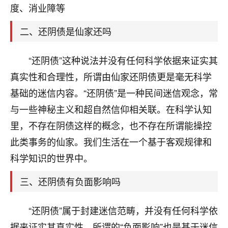
天爷会给你好好上一课的。一命二运三风水，
度、消业障等
哪样不服都不行！
平安是福
：我也是每年找老师化太岁，看年
二、还阴债是仙家还吗
卦，认识老师3年了，都是缘分啊！
19
“还阴债”这种说法并没有任何科学依据来证实其
17分钟前 来自湖北
真实性和合理性，所谓由仙家还阴债更是毫无科学
心若莲花
基础的迷信内容。“还阴债”是一种民间迷信观念，常
我是做餐饮的，这两年，生意屡屡受挫，店开一家关
与一些神秘主义和超自然信仰相关联。在科学认知
一家，要么生意不好，生意好的就出事。前些年攒的
家底快败光了，真是倒霉！我也想找人看看到底怎么
里，不存在阴债这样的概念，也不存在所谓能操控
回事？
此类事务的仙家。我们生活在一个基于客观规律和
鹿森
：你可以找老师看看，人有时不服命不行
科学知识的世界中。
啊！
三、还阴债有负面影响吗
太阳当空赵
：我也做餐饮的，生意不算大，但
是我从找店开始都是找慧来老师跟进的，选
址、风水、还有开业日子，哪哪都看了，虽然
“还阴债”属于封建迷信范畴，并没有任何科学依
大环境不好，但是我家生意还可以，前几天又
据来证实其真实性，所谓的“负面影响”也是基于迷信