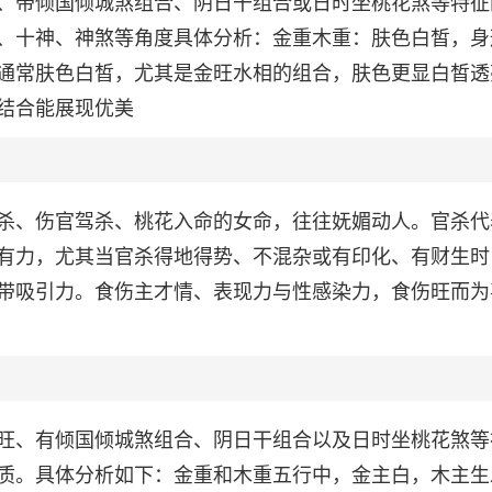
、带倾国倾城煞组合、阴日干组合或日时坐桃花煞等特征
、十神、神煞等角度具体分析：金重木重：肤色白皙，身
通常肤色白皙，尤其是金旺水相的组合，肤色更显白皙透
结合能展现优美
杀、伤官驾杀、桃花入命的女命，往往妩媚动人。官杀代
有力，尤其当官杀得地得势、不混杂或有印化、有财生时
带吸引力。食伤主才情、表现力与性感染力，食伤旺而为
旺、有倾国倾城煞组合、阴日干组合以及日时坐桃花煞等
质。具体分析如下：金重和木重五行中，金主白，木主生