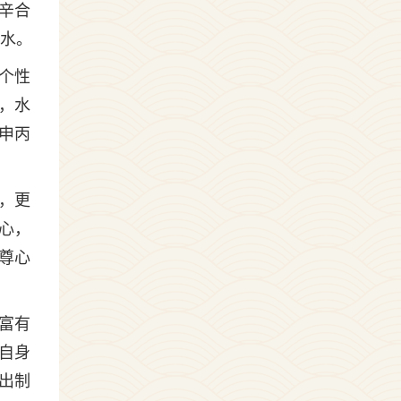
辛合
见水。
个性
，水
申丙
，更
心，
尊心
富有
自身
出制