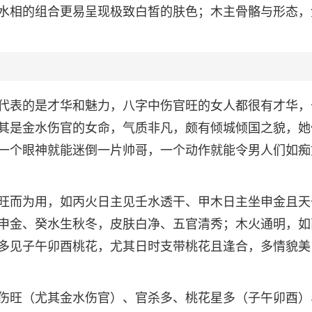
水相的组合更易呈现极致白皙的肤色；木主骨骼与形态，
代表的是才华和魅力，八字中伤官旺的女人都很有才华，
其是金水伤官的女命，气质非凡，颇有倾城倾国之貌，她
一个眼神就能迷倒一片帅哥，一个动作就能令男人们如痴
旺而为用，如丙火日主见壬水透干、甲木日主坐申金且天
申金、癸水生秋冬，皮肤白净、五官清秀；木火通明，如
多见子午卯酉桃花，尤其日时支带桃花且逢合，多情貌美
伤旺（尤其金水伤官）、官杀多、桃花星多（子午卯酉）