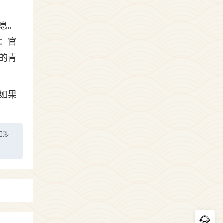
息。
：官
的青
如果
如涉