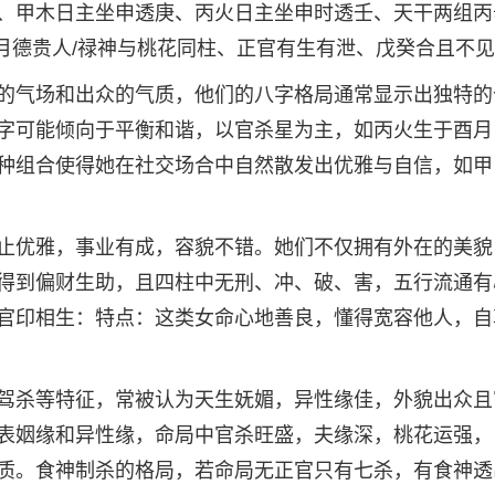
、甲木日主坐申透庚、丙火日主坐申时透壬、天干两组丙
/月德贵人/禄神与桃花同柱、正官有生有泄、戊癸合且不
的气场和出众的气质，他们的八字格局通常显示出独特的
字可能倾向于平衡和谐，以官杀星为主，如丙火生于酉月
种组合使得她在社交场合中自然散发出优雅与自信，如甲
止优雅，事业有成，容貌不错。她们不仅拥有外在的美貌
得到偏财生助，且四柱中无刑、冲、破、害，五行流通有
官印相生：特点：这类女命心地善良，懂得宽容他人，自
驾杀等特征，常被认为天生妩媚，异性缘佳，外貌出众且
表姻缘和异性缘，命局中官杀旺盛，夫缘深，桃花运强，
质。食神制杀的格局，若命局无正官只有七杀，有食神透