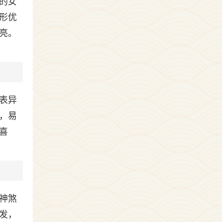
的女
形优
亮。
表异
，易
喜
神煞
发，