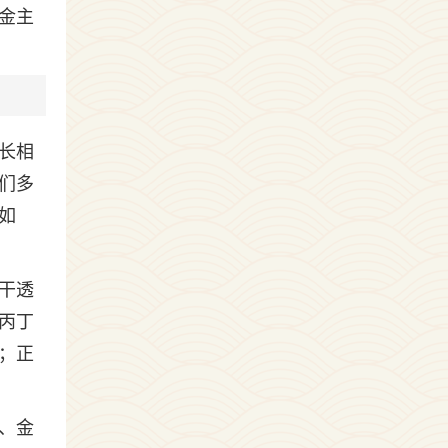
金主
长相
们多
如
干透
丙丁
；正
、金