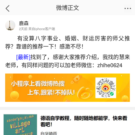
微博正文
鹿森
首页
星座运势
正文
2天前 来自iphone客户端
有没算八字事业、婚姻、财运厉害的师父推
荐？靠谱的推荐一下！感激不尽！
浙江台州正月初一风俗特色
[最新]
找到了，感谢大家推荐介绍，我找的慧来
2026-06-03 11:54:02
26 6 赞
老师，有同样问题的可以加老师微信：zhihe0624