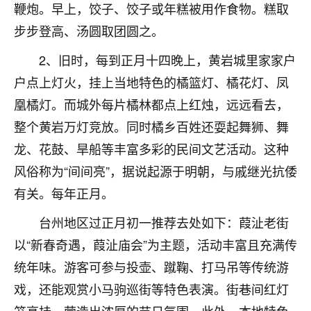
鞭炮。早上，饺子、饺子或年糕被用作食物。糕取
七零老顽童
：我母亲前年离世，刚开始我经常
步步登高、汤圆取团圆之。
做梦梦见她，后来也是朋友介绍，找到慧来老
师，安排了超度法事，做梦再也没有梦到过
2、旧时，每到正月十四晚上，黄岩城里家家户
了，一开始是半信半疑的，图个心安，给亡母
户点上灯火，挂上当地特色的橘篮灯、橘花灯、凤
超度，现在看来，人不信也不行。
凰橘灯。而城外每片橘林都点上红烛，远远看去，
11
2天前 来自云南
整个黄岩万灯竞放。同时橘乡百姓还耍起舞狮、舞
优秀的张同学
龙、花鼓、旱船等丰富多彩的民间文艺活动。这种
老师收徒吗？？我对这些很感兴趣
风俗称为“间间亮”，据说起源于明朝，与戚继光抗倭
15
2天前 来自山西
有关。每年正月。
台州地区过正月初一推荐去处如下：葭沚老街
以“新春奇遇，葭沚庙会”为主题，活动丰富且充满传
统年味。游客可参与投壶、蹴鞠、打马吊等传统游
戏，还能观赏小马驹巡街等特色表演。街巷间红灯