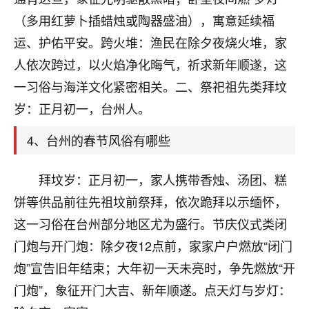
刚找老师做了补财库，希望财运更好一点！
（多用红萝卜插蜡烛或陶器盛油），寓意延续福
18
2小时前 来自海南
运、护佑平安。跨火堆：渔民在除夕夜烧火堆，家
人依次跨过，以火焰净化晦气，祈求新年顺遂，这
梦醒时分
一习俗与海洋文化紧密相关。二、祭祀祖先类拜坟
我女儿高二叛逆，大半年不上学，一说她就要死要活
的，把我们两口子愁的不行，朋友给我推荐的慧来老
岁：正月初一，台州人。
师，一开始我是病急乱投医，这半年来，法事一个个
做完，我女儿跟变了个人一样，不期望她能考多好的
4、台州的春节风俗有哪些
大学，只要能安安稳稳的把书读了，身体心理都健健
康康的我就很知足了！
拜坟岁：正月初一，家人携带香烛、汤团、糕
鹿森
：可怜天下父母心啊！
饼等供品前往先祖坟前祭拜，依次跪拜以示缅怀，
这一习俗在台州部分地区尤为盛行。节庆仪式类闭
16
3小时前 来自河北
门炮与开门炮：除夕夜12点前，家家户户燃放“闭门
付深
炮”宣告旧年结束；大年初一天未亮时，争先燃放“开
我是公司人事调整，有升迁机会，但同时竞争的我们
门炮”，象征开门大吉、新年顺遂。点天灯与岁灯：
三个，找老师的时候是抱着侥幸心理，没想到老师看