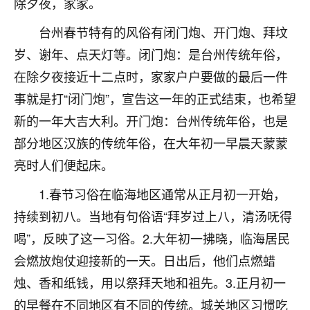
除夕夜，家家。
着我晋升有望，我半信半疑的按照老师建议，做了化
太岁还有一个发钱粮，本来年前的人事调整，拖到年
台州春节特有的风俗有闭门炮、开门炮、拜坟
后，我以为都没戏了，结果开年一上班，开会提拔升
职第一个就是我，职务无所谓，主要是底薪加了
岁、谢年、点天灯等。闭门炮：是台州传统年俗，
3000，非常开心，无论如何，感恩感谢！🙏🏻
在除夕夜接近十二点时，家家户户要做的最后一件
事就是打“闭门炮”，宣告这一年的正式结束，也希望
鹿森
：恭喜升职加薪！！，请客吗？�
新的一年大吉大利。开门炮：台州传统年俗，也是
32
12小时前 来自北京
部分地区汉族的传统年俗，在大年初一早晨天蒙蒙
心心相印
亮时人们便起床。
我身体不太好，总是病病殃殃的，去检查又没什么大
1.春节习俗在临海地区通常从正月初一开始，
问题，反正就是不舒服。中医西医看遍了，找不到问
题，后来无意中看到有人推荐慧来老师，跟老师聊过
持续到初八。当地有句俗语“拜岁过上八，清汤呒得
之后，心情豁然开朗，也听老师建议，处理了一些因
喝”，反映了这一习俗。2.大年初一拂晓，临海居民
果问题。今年以来，身体比以前好多，主要是心情好
会燃放炮仗迎接新的一天。日出后，他们点燃蜡
了，老师说境随心转，现在深有体会了。
烛、香和纸钱，用以祭拜天地和祖先。3.正月初一
鹿森
：是的，其实跟老师聊过之后，最大的感
的早餐在不同地区有不同的传统。城关地区习惯吃
触，首先就是心态会变好，万般皆是命，半点