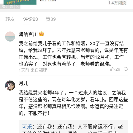
转发
评论23
赞89
生活中像浙江台州正月初一风俗特色都是很常
见的问题，但是小问题不注意可能会引起大麻烦，
海纳百川
下面就这个问题给大家做一些解读：
我之前给我儿子看的工作和婚姻，30了一直没有结
婚，给我愁坏了。去年找慧来老师看的，说是年底有
1、台州春节特有的风俗
正缘出现，工作也会有转机。当年的12月初，工作
也落实了，对象也有着落了，老师看的很准。
26
1天前 来自福建
台州春节特有的风俗包括闭门炮、开门炮、拜
坟岁、谢年、点天灯，具体介绍如下：闭门炮：这
月儿
是台州极具特色的传统年俗。在除夕夜接近十二点
我结缘慧来老师4年了，一个过来人的建议，之前我
这个关键时刻，家家户户都会进行打“闭门炮”的活
是不信这些的，现在每年化太岁，看年卦。回顾这些
年，感觉跟老师真是相见恨晚啊。命运真的是注定
动。这一行为有着深刻的寓意，一方面宣告着过去
的，不服不行！
一年的正式结束，另一方面也寄托着人们对新一年
可乐
：还有我！还有我！人不服命运不行，老
的美好期望，希望新的一年能够大吉大利。当闭门