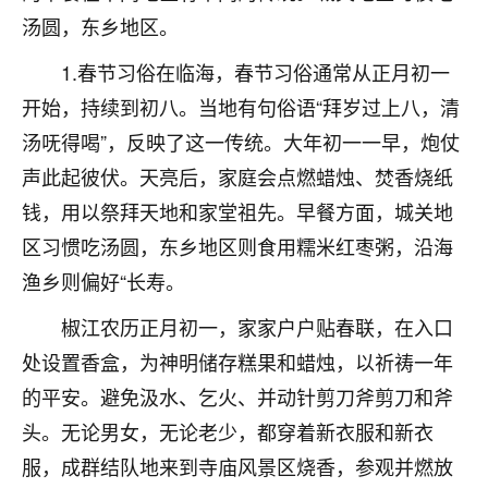
不由人！
汤圆，东乡地区。
1.春节习俗在临海，春节习俗通常从正月初一
9
1天前 来自四川
开始，持续到初八。当地有句俗语“拜岁过上八，清
金白水清
汤呒得喝”，反映了这一传统。大年初一一早，炮仗
我也想找老师看看，有没有人给个联系方式的啊？
声此起彼伏。天亮后，家庭会点燃蜡烛、焚香烧纸
鹿森
：慧来老师微信：gjsy0624
钱，用以祭拜天地和家堂祖先。早餐方面，城关地
区习惯吃汤圆，东乡地区则食用糯米红枣粥，沿海
12
1天前 来自江西
渔乡则偏好“长寿。
青春168
椒江农历正月初一，家家户户贴春联，在入口
我也想要，我也想要！
15
处设置香盒，为神明储存糕果和蜡烛，以祈祷一年
2天前 来自山西
的平安。避免汲水、乞火、并动针剪刀斧剪刀和斧
Jessica李
头。无论男女，无论老少，都穿着新衣服和新衣
老师做不做超度法事？我想给我奶奶做超度，她今年
服，成群结队地来到寺庙风景区烧香，参观并燃放
刚去世了。