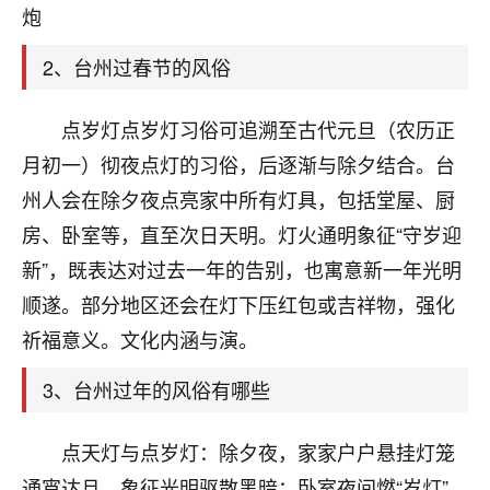
天爷会给你好好上一课的。一命二运三风水，
炮
哪样不服都不行！
平安是福
：我也是每年找老师化太岁，看年
2、台州过春节的风俗
卦，认识老师3年了，都是缘分啊！
19
点岁灯点岁灯习俗可追溯至古代元旦（农历正
17分钟前 来自湖北
月初一）彻夜点灯的习俗，后逐渐与除夕结合。台
心若莲花
州人会在除夕夜点亮家中所有灯具，包括堂屋、厨
我是做餐饮的，这两年，生意屡屡受挫，店开一家关
房、卧室等，直至次日天明。灯火通明象征“守岁迎
一家，要么生意不好，生意好的就出事。前些年攒的
家底快败光了，真是倒霉！我也想找人看看到底怎么
新”，既表达对过去一年的告别，也寓意新一年光明
回事？
顺遂。部分地区还会在灯下压红包或吉祥物，强化
鹿森
：你可以找老师看看，人有时不服命不行
祈福意义。文化内涵与演。
啊！
3、台州过年的风俗有哪些
太阳当空赵
：我也做餐饮的，生意不算大，但
是我从找店开始都是找慧来老师跟进的，选
址、风水、还有开业日子，哪哪都看了，虽然
点天灯与点岁灯：除夕夜，家家户户悬挂灯笼
大环境不好，但是我家生意还可以，前几天又
通宵达旦，象征光明驱散黑暗；卧室夜间燃“岁灯”