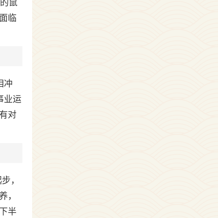
生的鼠
面临
相冲
事业运
有对
起步，
养，
下半