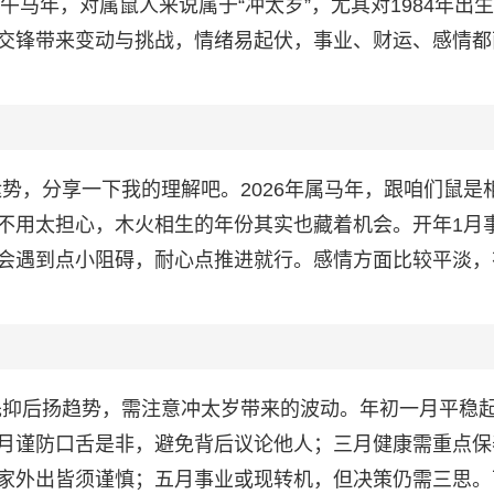
午马年，对属鼠人来说属于“冲太岁”，尤其对1984年出
交锋带来变动与挑战，情绪易起伏，事业、财运、感情都
年运势，分享一下我的理解吧。2026年属马年，跟咱们鼠是
不用太担心，木火相生的年份其实也藏着机会。开年1月
会遇到点小阻碍，耐心点推进就行。感情方面比较平淡，
呈先抑后扬趋势，需注意冲太岁带来的波动。年初一月平稳
月谨防口舌是非，避免背后议论他人；三月健康需重点保
家外出皆须谨慎；五月事业或现转机，但决策仍需三思。