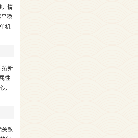
难，情
运平稳
单机
开拓新
属性
心，
际关系