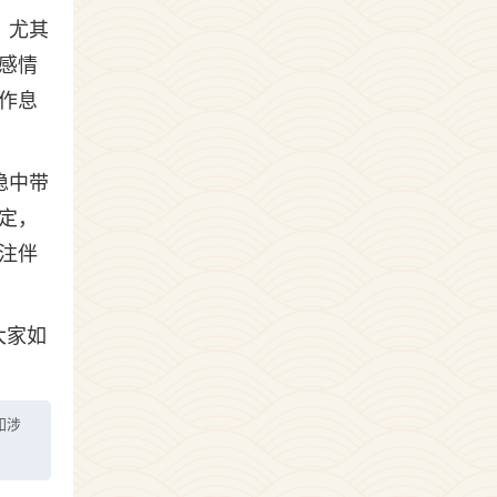
，尤其
感情
作息
稳中带
定，
注伴
大家如
如涉