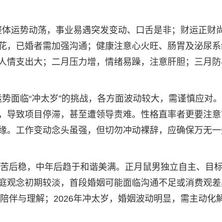
冲，整体运势动荡，事业易遇突发变动、口舌是非；财运正财
花，已婚者需加强沟通；健康注意心火旺、肠胃及泌尿系
人情支出大；二月压力增，情绪易躁，注意肝胆；三月防
体运势面临“冲太岁”的挑战，各方面波动较大，需谨慎应对
，导致项目停滞，甚至遭领导责难。性格直率者更要注意
缘。工作变动念头虽强，但切勿冲动裸辞，应确保万无一
势先苦后稳，中年后趋于和谐美满。正月鼠男独立自主、目
庭观念初期较淡，首段婚姻可能面临沟通不足或消费观差
重陪伴与理解；2026年冲太岁，婚姻波动明显，需主动化