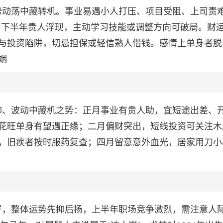
体运势动荡中藏转机。事业易遇小人打压、项目受阻、上司责
助，下半年贵人浮现，主动学习技能或调整方向可破局。财
与投资陷阱，切忌担保或轻信熟人借钱。感情上单身者脱
姻
扬后抑、波动中藏机之势：正月事业有贵人助，宜短途出差、
花旺单身有望遇正缘；二月偏财突出，短线投资可关注木
，旧疾者按时服药复查；四月留意意外血光，居家用刀小
冲太岁，整体运势先抑后扬，上半年职场竞争激烈，需注意人