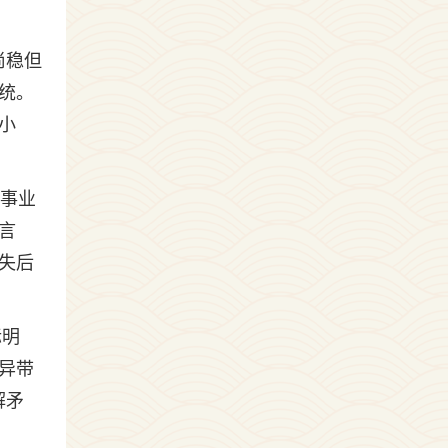
尚稳但
统。
小
。事业
言
失后
标明
异带
解矛