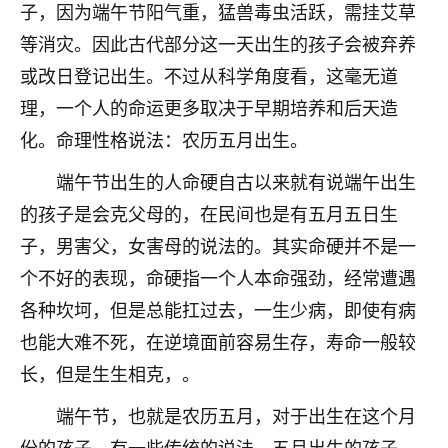
着我晋升有望，我半信半疑的按照老师建议，做了化
子，因为端午节阳气重，猛兽毒虫活跃，需挂艾草
太岁还有一个发钱粮，本来年前的人事调整，拖到年
等消灾。因此古代部分这一天出生的孩子会被弃养
后，我以为都没戏了，结果开年一上班，开会提拔升
职第一个就是我，职务无所谓，主要是底薪加了
或改日登记出生。不过从科学角度看，这毫无道
3000，非常开心，无论如何，感恩感谢！🙏🏻
理，一个人的命运更多取决于早期培养和后天造
化。命理性格说法：农历五月出生。
鹿森
：恭喜升职加薪！！，请客吗？�
端午节出生的人命硬自古以来就有说端午出生
32
12小时前 来自北京
的孩子是会克父母的，在民间也是有五月五日生
心心相印
子，男害父，女害母的说法的。其实命硬并不是一
我身体不太好，总是病病殃殃的，去检查又没什么大
个不好的表现，命硬指一个人本命强劲，经常遭遇
问题，反正就是不舒服。中医西医看遍了，找不到问
各种坎坷，但是总能扛过去，一生少病，即使有病
题，后来无意中看到有人推荐慧来老师，跟老师聊过
之后，心情豁然开朗，也听老师建议，处理了一些因
也能大难不死，在逆境面前容易生存，寿命一般较
果问题。今年以来，身体比以前好多，主要是心情好
长，但是生生相克，。
了，老师说境随心转，现在深有体会了。
端午节，也就是农历五月，对于出生在这个月
鹿森
：是的，其实跟老师聊过之后，最大的感
份的孩子，有一些传统的说法。五月出生的孩子，
触，首先就是心态会变好，万般皆是命，半点