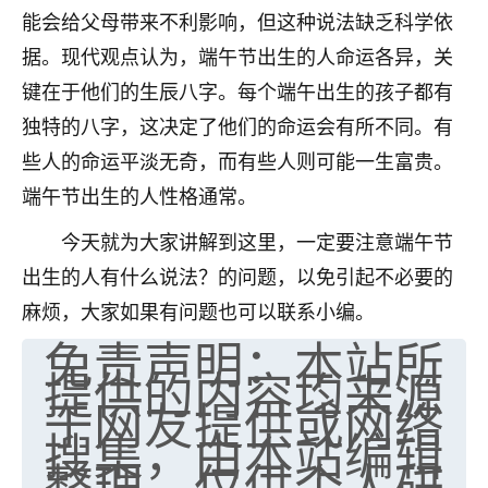
能会给父母带来不利影响，但这种说法缺乏科学依
七零老顽童
：我母亲前年离世，刚开始我经常
据。现代观点认为，端午节出生的人命运各异，关
做梦梦见她，后来也是朋友介绍，找到慧来老
师，安排了超度法事，做梦再也没有梦到过
键在于他们的生辰八字。每个端午出生的孩子都有
了，一开始是半信半疑的，图个心安，给亡母
独特的八字，这决定了他们的命运会有所不同。有
超度，现在看来，人不信也不行。
些人的命运平淡无奇，而有些人则可能一生富贵。
11
2天前 来自云南
端午节出生的人性格通常。
优秀的张同学
今天就为大家讲解到这里，一定要注意端午节
老师收徒吗？？我对这些很感兴趣
出生的人有什么说法？的问题，以免引起不必要的
15
2天前 来自山西
麻烦，大家如果有问题也可以联系小编。
免责声明：本站所
提供的内容均来源
于网友提供或网络
搜集，由本站编辑
整理，仅供个人研