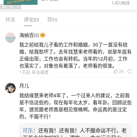
五日生子，男害父，女害母”的说法。但是从算命学
的角度，端午节出生的人，完全不会像古时候的民
转发
评论23
赞89
俗说得那样不利于自己。古人十分忌讳养端午日出
海纳百川
生的孩子，因为古人将猛兽毒虫活跃得势的农历五
我之前给我儿子看的工作和婚姻，30了一直没有结
月，视为妖魔鬼怪盛行的恶月。就连此日出生的孩
婚，给我愁坏了。去年找慧来老师看的，说是年底有
子，也可能会克父母，故或弃而不养，或另改出生
正缘出现，工作也会有转机。当年的12月初，工作
也落实了，对象也有着落了，老师看的很准。
26
二、端午节前后出生的孩子好不好
1天前 来自福建
月儿
因为端午节是每年的农历五月初五，而大多数
我结缘慧来老师4年了，一个过来人的建议，之前我
出生在端午节的人，性格比较温和善良、彬彬有
是不信这些的，现在每年化太岁，看年卦。回顾这些
礼。而且出生在端午节的人，无论是男性朋友还是
年，感觉跟老师真是相见恨晚啊。命运真的是注定
的，不服不行！
女性朋友，在人际交往上都是非常不错的。而且非
常有贵人运，令人十分羡慕。端午节前后出生的人
可乐
：还有我！还有我！人不服命运不行，老