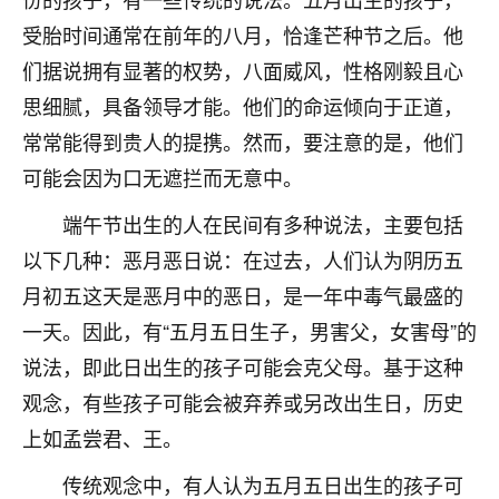
不由人！
受胎时间通常在前年的八月，恰逢芒种节之后。他
们据说拥有显著的权势，八面威风，性格刚毅且心
9
1天前 来自四川
思细腻，具备领导才能。他们的命运倾向于正道，
金白水清
常常能得到贵人的提携。然而，要注意的是，他们
我也想找老师看看，有没有人给个联系方式的啊？
可能会因为口无遮拦而无意中。
鹿森
：慧来老师微信：gjsy0624
端午节出生的人在民间有多种说法，主要包括
12
以下几种：恶月恶日说：在过去，人们认为阴历五
1天前 来自江西
月初五这天是恶月中的恶日，是一年中毒气最盛的
青春168
一天。因此，有“五月五日生子，男害父，女害母”的
我也想要，我也想要！
说法，即此日出生的孩子可能会克父母。基于这种
15
2天前 来自山西
观念，有些孩子可能会被弃养或另改出生日，历史
Jessica李
上如孟尝君、王。
老师做不做超度法事？我想给我奶奶做超度，她今年
刚去世了。
传统观念中，有人认为五月五日出生的孩子可