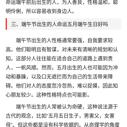
天爷会给你好好上一课的。一命二运三风水，
命运端午前后出生的人，为人善良，性格温和，聪
哪样不服都不行！
明伶俐，所以容易收到身边人。
平安是福
：我也是每年找老师化太岁，看年
卦，认识老师3年了，都是缘分啊！
三、端午节出生的人命运五月端午生日好吗
19
17分钟前 来自湖北
端午节出生的人性格通常要强，自我要求较
心若莲花
高。他们聪明且有智谋，对未来有清晰的规划和认
我是做餐饮的，这两年，生意屡屡受挫，店开一家关
知。这部分人往往能在适合自己的道路上遇到贵
一家，要么生意不好，生意好的就出事。前些年攒的
人，一帆风顺。然而，五月出生的人也可能因为冲
家底快败光了，真是倒霉！我也想找人看看到底怎么
回事？
动和暴躁，以及口无遮拦而为自己的生活带来障
碍。他们对人的态度忽冷忽热，难以捉摸，因此知
鹿森
：你可以找老师看看，人有时不服命不行
心朋友较少。这种性格特点也可能影。
啊！
太阳当空赵
：我也做餐饮的，生意不算大，但
端午节出生的人常被认为命硬，这种说法源于
是我从找店开始都是找慧来老师跟进的，选
址、风水、还有开业日子，哪哪都看了，虽然
古代的观念，比如“五月五日生子，男害父，女害
大环境不好，但是我家生意还可以，前几天又
母”。但这些都是没有科学依据的。从命理学的角度