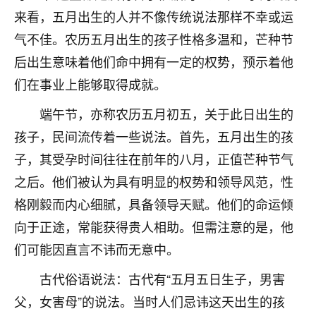
刚找老师做了补财库，希望财运更好一点！
来看，五月出生的人并不像传统说法那样不幸或运
18
2小时前 来自海南
气不佳。农历五月出生的孩子性格多温和，芒种节
后出生意味着他们命中拥有一定的权势，预示着他
梦醒时分
们在事业上能够取得成就。
我女儿高二叛逆，大半年不上学，一说她就要死要活
的，把我们两口子愁的不行，朋友给我推荐的慧来老
端午节，亦称农历五月初五，关于此日出生的
师，一开始我是病急乱投医，这半年来，法事一个个
孩子，民间流传着一些说法。首先，五月出生的孩
做完，我女儿跟变了个人一样，不期望她能考多好的
大学，只要能安安稳稳的把书读了，身体心理都健健
子，其受孕时间往往在前年的八月，正值芒种节气
康康的我就很知足了！
之后。他们被认为具有明显的权势和领导风范，性
鹿森
：可怜天下父母心啊！
格刚毅而内心细腻，具备领导天赋。他们的命运倾
向于正途，常能获得贵人相助。但需注意的是，他
16
3小时前 来自河北
们可能因直言不讳而无意中。
付深
古代俗语说法：古代有“五月五日生子，男害
我是公司人事调整，有升迁机会，但同时竞争的我们
父，女害母”的说法。当时人们忌讳这天出生的孩
三个，找老师的时候是抱着侥幸心理，没想到老师看