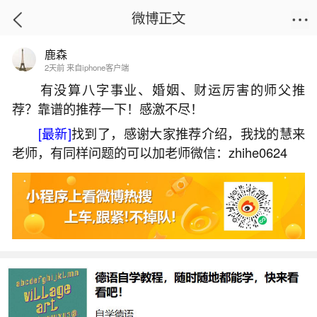
微博正文
鹿森
首页
星座运势
正文
2天前 来自iphone客户端
有没算八字事业、婚姻、财运厉害的师父推
荐？靠谱的推荐一下！感激不尽！
端午节出生的人有什么说法？
[最新]
找到了，感谢大家推荐介绍，我找的慧来
2026-06-02 15:51:11
24 10 赞
老师，有同样问题的可以加老师微信：zhihe0624
生活中像端午节出生的人有什么说法？都是很
常见的问题，但是小问题不注意可能会引起大麻
烦，下面就这个问题给大家做一些解读：
一、端午节出生的人有什么说法
关于端午节出生人的命理，一直以来都有“五月