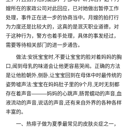
不由人！
嫂所在的家政公司对此回应，已对她做出暂停工作
处理，事件正在进一步的协商当中。月嫂的拍打行
9
1天前 来自四川
为力度还是比较大的，这真的是泯灭职业道德，对
金白水清
于这种行为，警方也着手处理，具体的事发经过，
我也想找老师看看，有没有人给个联系方式的啊？
需要等待相关部门的进一步通告。
鹿森
：慧来老师微信：gjsy0624
做法:安抚宝宝时,不要让宝宝的脸对着妈妈的胸
口,闻到母乳的味道会让他更容易哭闹。正确的方法
12
1天前 来自江西
是让他脸朝外,侧卧,让宝宝回到在母体中时最传统的
青春168
姿势嘘声法:宝宝在妈妈肚子里的9个月,无时无刻都
我也想要，我也想要！
存在着声音———妈妈的心跳声,肠胃蠕动的声音,血
15
2天前 来自山西
液流动的声音,说话的声音,还有来自外界的各种各样
Jessica李
丰富的。
老师做不做超度法事？我想给我奶奶做超度，她今年
刚去世了。
一、热痱子做为夏季最常见的皮肤炎症之一，