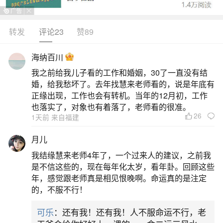
转发
评论23
赞89
生活中像新生儿叫道公做法事都是很常见的问
题，但是小问题不注意可能会引起大麻烦，下面就
海纳百川
这个问题给大家做一些解读：
我之前给我儿子看的工作和婚姻，30了一直没有结
婚，给我愁坏了。去年找慧来老师看的，说是年底有
一、公公做法正常吗
正缘出现，工作也会有转机。当年的12月初，工作
也落实了，对象也有着落了，老师看的很准。
26
1天前 来自福建
公公的做法并不完全恰当，其行为超出了常规
的社交和家庭边界，尤其在涉及产妇隐私和新生儿
月儿
护理方面缺乏分寸感。以下从具体行为、家庭边
我结缘慧来老师4年了，一个过来人的建议，之前我
界、沟通建议三方面展开分析：一、公公行为的具
是不信这些的，现在每年化太岁，看年卦。回顾这些
年，感觉跟老师真是相见恨晚啊。命运真的是注定
体问题开奶过程缺乏隐私尊重：产妇开奶是极其私
的，不服不行！
密的环节，涉及身体暴露和生理过程，通常仅限产
可乐
：还有我！还有我！人不服命运不行，老
妇、伴侣及必要医护人员在场。