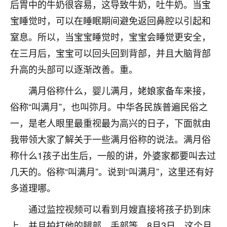
着我晋升有望，我半信半疑的按照老师建议，做了化
后胃中的牛奶很容易，这导致牛奶，吐牛奶。当宝
太岁还有一个发钱粮，本来年前的人事调整，拖到年
宝睡觉时，可以在睡眠期间避免返回鼻腔以引起和
后，我以为都没戏了，结果开年一上班，开会提拔升
窒息。所以，当宝宝睡觉时，宝宝会睡觉更安全，
职第一个就是我，职务无所谓，主要是底薪加了
3000，非常开心，无论如何，感恩感谢！🙏🏻
在三月后，宝宝可以回头回到背部，并且大脑背部
升高的头部可以逐渐改善。重。
鹿森
：恭喜升职加薪！！，请客吗？�
满月俗称什么，婴儿满月，姥娘家备车来接，
32
12小时前 来自北京
俗称“叫满月”，也叫弥月。中华各民族普遍民俗之
心心相印
一，是老人眼里最重视最为高兴的日子，下面就由
我身体不太好，总是病病殃殃的，去检查又没什么大
我带领大家了解关于一些满月俗称的说法。满月俗
问题，反正就是不舒服。中医西医看遍了，找不到问
称什么1孩子出生后，一般的讲，外婆家都要叫去过
题，后来无意中看到有人推荐慧来老师，跟老师聊过
之后，心情豁然开朗，也听老师建议，处理了一些因
几天的。俗称“叫满月”。说到“叫满月”，这里还有好
果问题。今年以来，身体比以前好多，主要是心情好
多道理哪。
了，老师说境随心转，现在深有体会了。
通过监控视频可以看到月嫂直接将孩子扔到床
鹿森
：是的，其实跟老师聊过之后，最大的感
上，并且拍打他的腿部，手部等。8月3日，这个月
触，首先就是心态会变好，万般皆是命，半点