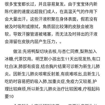
很多宝宝都长过，并且容易复发。由于宝宝体内新
七零老顽童
：我母亲前年离世，刚开始我经常
陈代谢的速度远超我们成人，在高温天气的作用下
做梦梦见她，后来也是朋友介绍，找到慧来老
师，安排了超度法事，做梦再也没有梦到过
会大量出汗，这些汗液积聚在身体表面，假若没有
了，一开始是半信半疑的，图个心安，给亡母
被及时吸附或擦拭，角质层比较薄的皮肤会被泡
超度，现在看来，人不信也不行。
软，导致汗腺管道被堵塞，而无法及时排出的汗液
11
2天前 来自云南
会滞留在皮肤内层产生压力，。
优秀的张同学
做法:先将鸭梨切块去核,与杏仁同煮,梨熟加入
老师收徒吗？？我对这些很感兴趣
冰糖,代茶饮用。明芝默小孩出生11天出现发热,有口
15
2天前 来自山西
吐白沫,肺部有痰音,结合胸片结果可诊断为新生儿肺
炎。因新生儿肺炎咳嗽反射差,有痰难咳出,且新生儿
吃奶时容易把奶吸入肺,加重炎症,免疫力又较差,护
理比较麻烦,所以新生儿肺炎治疗比较困难,疗程起码
要10