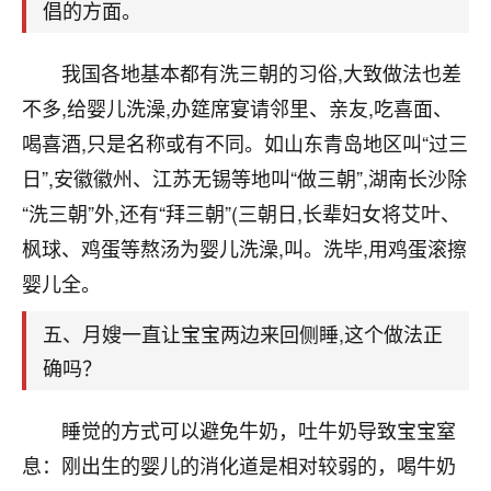
刚找老师做了补财库，希望财运更好一点！
倡的方面。
18
2小时前 来自海南
我国各地基本都有洗三朝的习俗,大致做法也差
梦醒时分
不多,给婴儿洗澡,办筵席宴请邻里、亲友,吃喜面、
我女儿高二叛逆，大半年不上学，一说她就要死要活
喝喜酒,只是名称或有不同。如山东青岛地区叫“过三
的，把我们两口子愁的不行，朋友给我推荐的慧来老
日”,安徽徽州、江苏无锡等地叫“做三朝”,湖南长沙除
师，一开始我是病急乱投医，这半年来，法事一个个
“洗三朝”外,还有“拜三朝”(三朝日,长辈妇女将艾叶、
做完，我女儿跟变了个人一样，不期望她能考多好的
大学，只要能安安稳稳的把书读了，身体心理都健健
枫球、鸡蛋等熬汤为婴儿洗澡,叫。洗毕,用鸡蛋滚擦
康康的我就很知足了！
婴儿全。
鹿森
：可怜天下父母心啊！
五、月嫂一直让宝宝两边来回侧睡,这个做法正
16
3小时前 来自河北
确吗？
付深
睡觉的方式可以避免牛奶，吐牛奶导致宝宝窒
我是公司人事调整，有升迁机会，但同时竞争的我们
息：刚出生的婴儿的消化道是相对较弱的，喝牛奶
三个，找老师的时候是抱着侥幸心理，没想到老师看