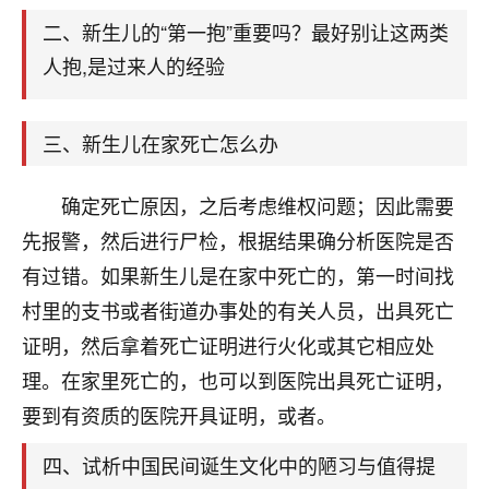
天爷会给你好好上一课的。一命二运三风水，
哪样不服都不行！
二、新生儿的“第一抱”重要吗？最好别让这两类
平安是福
：我也是每年找老师化太岁，看年
人抱,是过来人的经验
卦，认识老师3年了，都是缘分啊！
19
17分钟前 来自湖北
三、新生儿在家死亡怎么办
心若莲花
确定死亡原因，之后考虑维权问题；因此需要
我是做餐饮的，这两年，生意屡屡受挫，店开一家关
一家，要么生意不好，生意好的就出事。前些年攒的
先报警，然后进行尸检，根据结果确分析医院是否
家底快败光了，真是倒霉！我也想找人看看到底怎么
有过错。如果新生儿是在家中死亡的，第一时间找
回事？
村里的支书或者街道办事处的有关人员，出具死亡
鹿森
：你可以找老师看看，人有时不服命不行
证明，然后拿着死亡证明进行火化或其它相应处
啊！
理。在家里死亡的，也可以到医院出具死亡证明，
太阳当空赵
：我也做餐饮的，生意不算大，但
要到有资质的医院开具证明，或者。
是我从找店开始都是找慧来老师跟进的，选
址、风水、还有开业日子，哪哪都看了，虽然
四、试析中国民间诞生文化中的陋习与值得提
大环境不好，但是我家生意还可以，前几天又