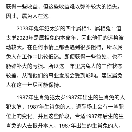
获得一些收益，但这些收益难以弥补较大的损失。
不由人！
因此，属兔人在这。
9
1天前 来自四川
2023年兔年犯太岁的四个属相1、属相兔：值
金白水清
太岁2023年是属相兔的本命年，因此他们的运势波
我也想找老师看看，有没有人给个联系方式的啊？
动较大。在任何事情上都会遇到很多阻碍，所以属
鹿森
：慧来老师微信：gjsy0624
兔人在工作中比较低迷。即便获得一些益处，也不
能弥补大的亏损。所以这一年里属兔人的工作状态
12
1天前 来自江西
较差，从而他们的事业发展会受到影响。建议属兔
青春168
人在这一年尽可能保持。
我也想要，我也想要！
1987年生肖兔犯太岁1987年出生的生肖兔的人
15
2天前 来自山西
犯太岁，1987年生肖兔的人，退职场上会有一些职
Jessica李
位上的变化。并且这些阶段，合适1987年后生的生
老师做不做超度法事？我想给我奶奶做超度，她今年
肖兔的人去提升本人，1987年出生的生肖兔的人，
刚去世了。