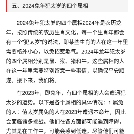
着我晋升有望，我半信半疑的按照老师建议，做了化
五、2024兔年犯太岁的四个属相
太岁还有一个发钱粮，本来年前的人事调整，拖到年
后，我以为都没戏了，结果开年一上班，开会提拔升
职第一个就是我，职务无所谓，主要是底薪加了
2024兔年犯太岁的四个属相2024年是农历龙
3000，非常开心，无论如何，感恩感谢！🙏🏻
年，按照传统的农历生肖文化，每一个生肖年都会
有一个"犯太岁"的说法，即某些生肖的人在这一年里
鹿森
：恭喜升职加薪！！，请客吗？�
需要格外小心，以免招惹煞气。2024年龙年犯太岁
32
12小时前 来自北京
的四个属相分别是鼠、猴、猪和牛。这些属相的人
心心相印
在这一年里需要特别留意一些事情，以确保平安顺
我身体不太好，总是病病殃殃的，去检查又没什么大
遂。接下来，我们将。
问题，反正就是不舒服。中医西医看遍了，找不到问
在2023年，即兔年，有四个属相的人会遭遇犯
题，后来无意中看到有人推荐慧来老师，跟老师聊过
之后，心情豁然开朗，也听老师建议，处理了一些因
太岁的运势。以下是各个属相的具体情况：1.属兔
果问题。今年以来，身体比以前好多，主要是心情好
的人：值太岁属兔的人在2023年遭遇本命年，因此
了，老师说境随心转，现在深有体会了。
会面临诸多挑战。他们在各方面都可能遇到障碍，
鹿森
：是的，其实跟老师聊过之后，最大的感
尤其是在工作中，可能会感到低迷。尽管他们可能
触，首先就是心态会变好，万般皆是命，半点