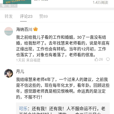
转发
评论23
赞89
生活中像兔年犯太岁的属相都是很常见的问
题，但是小问题不注意可能会引起大麻烦，下面就
海纳百川
这个问题给大家做一些解读：
我之前给我儿子看的工作和婚姻，30了一直没有结
婚，给我愁坏了。去年找慧来老师看的，说是年底有
一、兔今年犯太岁吗
正缘出现，工作也会有转机。当年的12月初，工作
也落实了，对象也有着落了，老师看的很准。
26
1天前 来自福建
其中，“值太岁”即本命年（生肖与流年相同），
2025年值太岁的生肖是蛇；“害太岁”指生肖与流年
月儿
相害，兔与蛇正为六害之一（卯巳害），因此属兔
我结缘慧来老师4年了，一个过来人的建议，之前我
者在2025年属于“害太岁”，虽非最重的“值太岁”或
是不信这些的，现在每年化太岁，看年卦。回顾这些
年，感觉跟老师真是相见恨晚啊。命运真的是注定
“冲太岁”，但民间普遍视为需谨慎对待的年份。百度
的，不服不行！
知道、中华民俗网及多地寺庙公开信息均指出，害
可乐
：还有我！还有我！人不服命运不行，老
太岁者易有小人干扰、人际摩擦、