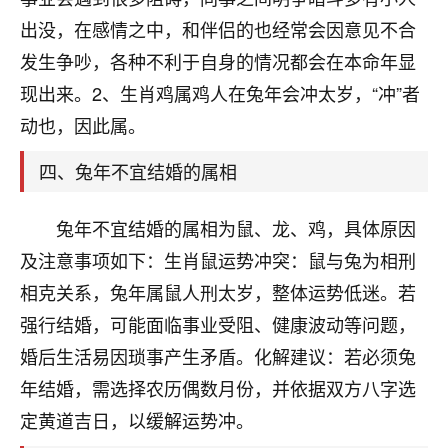
刚找老师做了补财库，希望财运更好一点！
出没，在感情之中，和伴侣的也经常会因意见不合
18
2小时前 来自海南
发生争吵，各种不利于自身的情况都会在本命年显
现出来。2、生肖鸡属鸡人在兔年会冲太岁，“冲”者
梦醒时分
动也，因此属。
我女儿高二叛逆，大半年不上学，一说她就要死要活
的，把我们两口子愁的不行，朋友给我推荐的慧来老
四、兔年不宜结婚的属相
师，一开始我是病急乱投医，这半年来，法事一个个
做完，我女儿跟变了个人一样，不期望她能考多好的
大学，只要能安安稳稳的把书读了，身体心理都健健
兔年不宜结婚的属相为鼠、龙、鸡，具体原因
康康的我就很知足了！
及注意事项如下：生肖鼠运势冲突：鼠与兔为相刑
鹿森
：可怜天下父母心啊！
相克关系，兔年属鼠人刑太岁，整体运势低迷。若
强行结婚，可能面临事业受阻、健康波动等问题，
16
3小时前 来自河北
婚后生活易因琐事产生矛盾。化解建议：若必须兔
付深
年结婚，需选择农历偶数月份，并依据双方八字选
我是公司人事调整，有升迁机会，但同时竞争的我们
定黄道吉日，以缓解运势冲。
三个，找老师的时候是抱着侥幸心理，没想到老师看