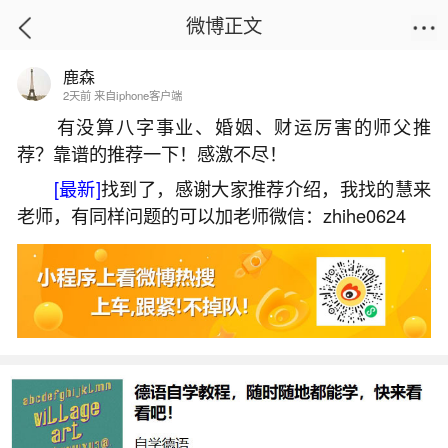
微博正文
鹿森
首页
星座运势
正文
2天前 来自iphone客户端
有没算八字事业、婚姻、财运厉害的师父推
荐？靠谱的推荐一下！感激不尽！
兔年犯太岁的属相
[最新]
找到了，感谢大家推荐介绍，我找的慧来
2026-06-02 15:14:43
26 7 赞
老师，有同样问题的可以加老师微信：zhihe0624