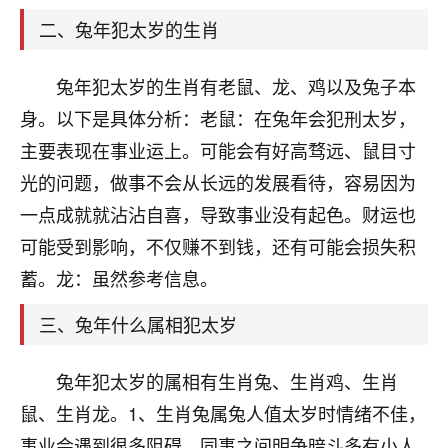
天爷会给你好好上一课的。一命二运三风水，
哪样不服都不行！
二、兔年犯太岁的生肖
平安是福
：我也是每年找老师化太岁，看年
卦，认识老师3年了，都是缘分啊！
兔年犯太岁的生肖有老鼠、龙、鸡以及兔子本
19
身。以下是具体分析：老鼠：在兔年会犯刑太岁，
17分钟前 来自湖北
主要表现在事业运上。可能会有好高骛远、鼠目寸
心若莲花
光的问题，做事不会从长远的发展看待，容易因为
我是做餐饮的，这两年，生意屡屡受挫，店开一家关
一点成就就沾沾自喜，导致事业没有起色。财运也
一家，要么生意不好，生意好的就出事。前些年攒的
家底快败光了，真是倒霉！我也想找人看看到底怎么
可能受到影响，不仅赚不到钱，还有可能会损失积
回事？
蓄。龙：虽然参考信息。
鹿森
：你可以找老师看看，人有时不服命不行
三、兔年什么属相犯太岁
啊！
太阳当空赵
：我也做餐饮的，生意不算大，但
兔年犯太岁的属相有生肖兔、生肖鸡、生肖
是我从找店开始都是找慧来老师跟进的，选
址、风水、还有开业日子，哪哪都看了，虽然
鼠、生肖龙。1、生肖兔属兔人值太岁时情绪不佳，
大环境不好，但是我家生意还可以，前几天又
事业会遇到很多阻碍，同事之间明争暗斗多有小人