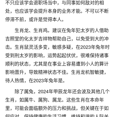
不只应该学会退职场当中，与同事如何敌对的相
七零老顽童
：我母亲前年离世，刚开始我经常
处，也应该学会提升本身的业务才能。不可以不断
做梦梦见她，后来也是朋友介绍，找到慧来老
停滞不前，或许是觉得本人。
师，安排了超度法事，做梦再也没有梦到过
了，一开始是半信半疑的，图个心安，给亡母
生肖龙、生肖鸡。建议在兔年犯太岁的人借助
超度，现在看来，人不信也不行。
吉照堂的化太岁吉祥物帮助自己，以免受到大的冲
11
2天前 来自云南
击。生肖鼠灵活多变，敏感多疑，在2023年兔年时
受到刑太岁的影响，运势起起伏伏，很难保持诸事
优秀的张同学
顺利的状态，尤其是在事业上容易遭到小人的算计
老师收徒吗？？我对这些很感兴趣
15
2天前 来自山西
影响晋升，导致精神状态不佳。生肖龙机智敏捷，
待人热情，在2023年兔年是。
除了属兔，2024年甲辰龙年还会波及其他几个
生肖，如属牛、属狗、属龙。这些生肖在本命年
里，可能会面临额外的压力和挑战，但关键在于如
何应对。保持健康的生活习惯，维持和谐的人际关