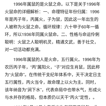
着我晋升有望，我半信半疑的按照老师建议，做了化
1996年属鼠的是火鼠之命。以下是关于1996年
太岁还有一个发钱粮，本来年前的人事调整，拖到年
火鼠命的详细解析：一、命理特征年份归属：1996
后，我以为都没戏了，结果开年一上班，开会提拔升
职第一个就是我，职务无所谓，主要是底薪加了
年是丙子年，丙属火，子为鼠，因此这一年出生的
3000，非常开心，无论如何，感恩感谢！🙏🏻
人被称为火鼠之命。循环规律：六十甲子60年一循
鹿森
：恭喜升职加薪！！，请客吗？�
环，所以1936年同属火鼠命。二、性格与命运伶俐
聪明：火鼠之人聪明机灵，精通文武，善于社交，
32
12小时前 来自北京
对一切活动都充满。
心心相印
1996年属鼠的人是火命，五行属火。1996年为
我身体不太好，总是病病殃殃的，去检查又没什么大
农历丙子年，“丙”属阳火，“子”对应生肖鼠，因此称
问题，反正就是不舒服。中医西医看遍了，找不到问
题，后来无意中看到有人推荐慧来老师，跟老师聊过
为“火鼠命”。在传统干支纪年体系中，天干决定日主
之后，心情豁然开朗，也听老师建议，处理了一些因
五行属性，丙火当令，故命理上以火为主。同时，
果问题。今年以来，身体比以前好多，主要是心情好
该年纳音为“涧下水”，代表命局中也带水气，形成火
了，老师说境随心转，现在深有体会了。
与水并存的格局，但本质仍以天干“丙火”定性，。
鹿森
：是的，其实跟老师聊过之后，最大的感
触，首先就是心态会变好，万般皆是命，半点