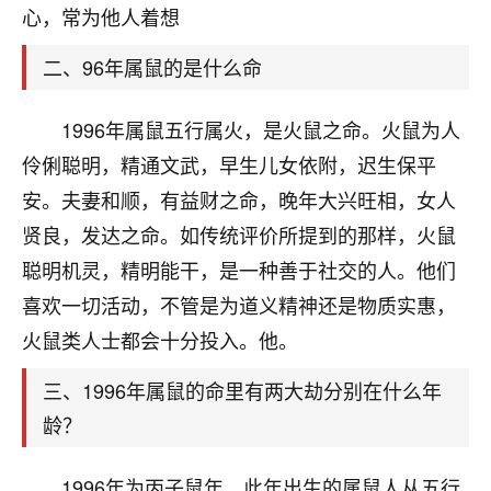
天爷会给你好好上一课的。一命二运三风水，
心，常为他人着想
哪样不服都不行！
平安是福
：我也是每年找老师化太岁，看年
二、96年属鼠的是什么命
卦，认识老师3年了，都是缘分啊！
19
1996年属鼠五行属火，是火鼠之命。火鼠为人
17分钟前 来自湖北
伶俐聪明，精通文武，早生儿女依附，迟生保平
心若莲花
安。夫妻和顺，有益财之命，晚年大兴旺相，女人
我是做餐饮的，这两年，生意屡屡受挫，店开一家关
贤良，发达之命。如传统评价所提到的那样，火鼠
一家，要么生意不好，生意好的就出事。前些年攒的
家底快败光了，真是倒霉！我也想找人看看到底怎么
聪明机灵，精明能干，是一种善于社交的人。他们
回事？
喜欢一切活动，不管是为道义精神还是物质实惠，
鹿森
：你可以找老师看看，人有时不服命不行
火鼠类人士都会十分投入。他。
啊！
三、1996年属鼠的命里有两大劫分别在什么年
太阳当空赵
：我也做餐饮的，生意不算大，但
是我从找店开始都是找慧来老师跟进的，选
龄？
址、风水、还有开业日子，哪哪都看了，虽然
大环境不好，但是我家生意还可以，前几天又
1996年为丙子鼠年，此年出生的属鼠人从五行