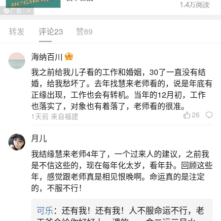
转发
评论23
赞89
生活中像1996年什么命？都是很常见的问题，
但是小问题不注意可能会引起大麻烦，下面就这个
海纳百川
问题给大家做一些解读：
我之前给我儿子看的工作和婚姻，30了一直没有结
婚，给我愁坏了。去年找慧来老师看的，说是年底有
一、96年出生的鼠是什么命
正缘出现，工作也会有转机。当年的12月初，工作
也落实了，对象也有着落了，老师看的很准。
26
1天前 来自福建
1996年出生的鼠是丙子年火鼠命，五行属火。
具体分析如下：五行属性与命理基础1996年为农历
月儿
丙子年，天干“丙”属火，地支“子”对应鼠，因此这一
我结缘慧来老师4年了，一个过来人的建议，之前我
年的属鼠人五行属火，被称为“火鼠命”。火鼠命的运
是不信这些的，现在每年化太岁，看年卦。回顾这些
年，感觉跟老师真是相见恨晚啊。命运真的是注定
势与五行属性紧密相关，其性格、事业、感情及晚
的，不服不行！
年生活均受火元素影响。性格特征火鼠命的人聪明
可乐
：还有我！还有我！人不服命运不行，老
伶俐，思维敏捷，善于观察和思考。他们富有同情