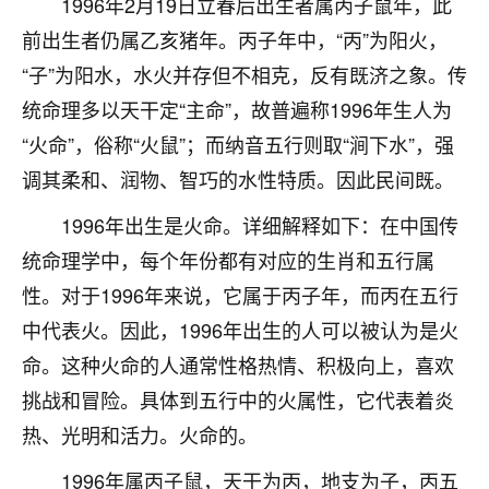
1996年2月19日立春后出生者属丙子鼠年，此
不由人！
前出生者仍属乙亥猪年。丙子年中，“丙”为阳火，
9
“子”为阳水，水火并存但不相克，反有既济之象。传
1天前 来自四川
统命理多以天干定“主命”，故普遍称1996年生人为
金白水清
“火命”，俗称“火鼠”；而纳音五行则取“涧下水”，强
我也想找老师看看，有没有人给个联系方式的啊？
调其柔和、润物、智巧的水性特质。因此民间既。
鹿森
：慧来老师微信：gjsy0624
1996年出生是火命。详细解释如下：在中国传
12
1天前 来自江西
统命理学中，每个年份都有对应的生肖和五行属
性。对于1996年来说，它属于丙子年，而丙在五行
青春168
中代表火。因此，1996年出生的人可以被认为是火
我也想要，我也想要！
15
2天前 来自山西
命。这种火命的人通常性格热情、积极向上，喜欢
挑战和冒险。具体到五行中的火属性，它代表着炎
Jessica李
热、光明和活力。火命的。
老师做不做超度法事？我想给我奶奶做超度，她今年
刚去世了。
1996年属丙子鼠，天干为丙，地支为子，丙五