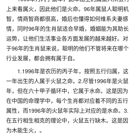
刚找老师做了补财库，希望财运更好一点！
上来看属火，因此他们是火命。96年属鼠人聪明机
18
2小时前 来自海南
智，情商智商都很高，婚后也懂得如何维系夫妻感
情，同时96年的生肖鼠适合早婚，婚姻能为其助长
梦醒时分
运势，让他们生活事业各方面发展的越来越好。对
我女儿高二叛逆，大半年不上学，一说她就要死要活
的，把我们两口子愁的不行，朋友给我推荐的慧来老
于96年的生肖鼠来说，聪明的他们不管将来在哪个
师，一开始我是病急乱投医，这半年来，法事一个个
行业发展，都会拥有属于自。
做完，我女儿跟变了个人一样，不期望她能考多好的
大学，只要能安安稳稳的把书读了，身体心理都健健
1.1996年是农历的丙子年，按照五行归属，这
康康的我就很知足了！
一年出生的人属于火鼠之命。2.尽管1996年是火鼠
鹿森
：可怜天下父母心啊！
年，但在六十甲子循环中，它属于水命。这是因为
在中国的命理学中，每个生肖都对应着不同的五行
16
3小时前 来自河北
属性，而1996年的火鼠年实际上对应的是水命。3.
付深
在五行相生相克的理论中，火鼠五行缺木。这是因
我是公司人事调整，有升迁机会，但同时竞争的我们
为木能生火，。
三个，找老师的时候是抱着侥幸心理，没想到老师看