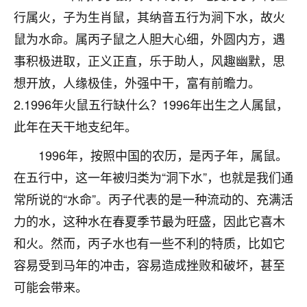
行属火，子为生肖鼠，其纳音五行为涧下水，故火
七零老顽童
：我母亲前年离世，刚开始我经常
做梦梦见她，后来也是朋友介绍，找到慧来老
鼠为水命。属丙子鼠之人胆大心细，外圆内方，遇
师，安排了超度法事，做梦再也没有梦到过
事积极进取，正义正直，乐于助人，风趣幽默，思
了，一开始是半信半疑的，图个心安，给亡母
想开放，人缘极佳，外强中干，富有前瞻力。
超度，现在看来，人不信也不行。
2.1996年火鼠五行缺什么？1996年出生之人属鼠，
11
2天前 来自云南
此年在天干地支纪年。
优秀的张同学
1996年，按照中国的农历，是丙子年，属鼠。
老师收徒吗？？我对这些很感兴趣
在五行中，这一年被归类为“洞下水”，也就是我们通
15
2天前 来自山西
常所说的“水命”。丙子代表的是一种流动的、充满活
力的水，这种水在春夏季节最为旺盛，因此它喜木
和火。然而，丙子水也有一些不利的特质，比如它
容易受到马年的冲击，容易造成挫败和破坏，甚至
可能会带来。