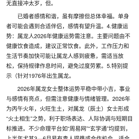
无直接冲太岁，但。
七零老顽童
：我母亲前年离世，刚开始我经常
已婚者感情和谐，虽有摩擦但总体幸福。单身
做梦梦见她，后来也是朋友介绍，找到慧来老
师，安排了超度法事，做梦再也没有梦到过
者可能会遇到合适伴侣，感情有望升温。4.健康运
了，一开始是半信半疑的，图个心安，给亡母
势：属龙人2026年健康运势需注意。主要问题由不
超度，现在看来，人不信也不行。
健康饮食造成，建议正常饮食。此外，工作压力和
11
2天前 来自云南
生活节奏加快可能让属龙人感到疲惫，需适当放
松，保持规律作息时间，避免过度劳累。5.特别提
优秀的张同学
示（针对1976年出生属龙。
老师收徒吗？？我对这些很感兴趣
15
2天前 来自山西
2026年属龙女士整体运势平稳中带小吉，事业
与感情有亮点，但需注意健康与情绪管理。2026年
为丙午火年，火旺生土，对属龙（辰土）女士形成
“火土相生”之势，利于职场表达、人际协调与短期目
标推进。不少命理平台如“周易网”“玄学通”均提到，
上半年尤其3—6月易有贵人提携或合作机会，适合