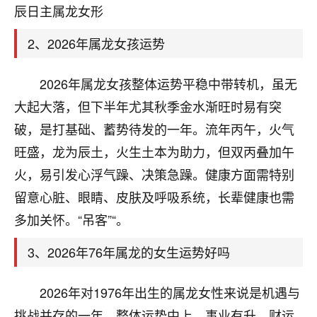
天爷会给你好好上一课的。一命二运三风水，
辰日主属龙女形
哪样不服都不行！
平安是福
：我也是每年找老师化太岁，看年
2、2026年属龙女孩运势
卦，认识老师3年了，都是缘分啊！
19
2026年属龙女孩整体运势平稳中带转机，虽无
17分钟前 来自湖北
大起大落，但下半年尤其秋季金水渐旺时易有突
心若莲花
破，是打基础、蓄势待发的一年。流年丙午，火气
我是做餐饮的，这两年，生意屡屡受挫，店开一家关
旺盛，龙为辰土，火生土本为助力，但双丙叠加午
一家，要么生意不好，生意好的就出事。前些年攒的
家底快败光了，真是倒霉！我也想找人看看到底怎么
火，易引发心浮气躁、决策急躁。健康方面需特别
回事？
留意心脏、眼睛、皮肤及呼吸系统，长辈健康也需
鹿森
：你可以找老师看看，人有时不服命不行
多加关怀。“吊客”“。
啊！
3、2026年76年属龙的女生运势好吗
太阳当空赵
：我也做餐饮的，生意不算大，但
是我从找店开始都是找慧来老师跟进的，选
址、风水、还有开业日子，哪哪都看了，虽然
2026年对1976年出生的属龙女性来说是机遇与
大环境不好，但是我家生意还可以，前几天又
挑战并存的一年，整体运势中上，事业有升、财运