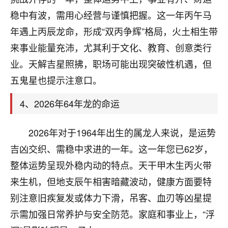
刚找老师做了补财库，希望财运更好一点！
稳中有波，需用心经营与谨慎把握。这一年丙午马
18
2小时前 来自海南
年遇上丙辰龙命，形成“双丙争辉”格局，火土相生带
来事业能量充沛，尤其利于文化、教育、创意类行
梦醒时分
业。天解吉星照拂，职场可能出现突破性机遇，但
我女儿高二叛逆，大半年不上学，一说她就要死要活
的，把我们两口子愁的不行，朋友给我推荐的慧来老
五鬼星也提示注意口。
师，一开始我是病急乱投医，这半年来，法事一个个
做完，我女儿跟变了个人一样，不期望她能考多好的
4、2026年64年龙的命运
大学，只要能安安稳稳的把书读了，身体心理都健健
康康的我就很知足了！
2026年对于1964年出生的属龙人来说，是运势
鹿森
：可怜天下父母心啊！
吉凶交织、需稳中求进的一年。这一年您已62岁，
整体运势呈现外稳内动的特点。天干甲木生丙火带
16
3小时前 来自河北
来生机，但地支辰午相害暗藏波动，健康方面要特
付深
别注意旧疾复发或体力下滑，吊客、血刃等凶星提
我是公司人事调整，有升迁机会，但同时竞争的我们
示需加强日常养护与安全防范。家庭和事业上，“浮
三个，找老师的时候是抱着侥幸心理，没想到老师看