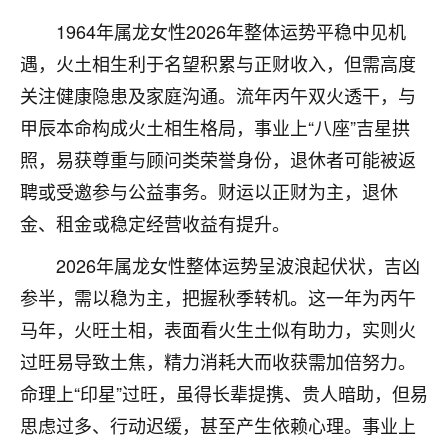
不由人！
1964年属龙女性2026年整体运势平稳中见机
遇，火土相生利于名望积累与正财收入，但需高度
9
1天前 来自四川
关注健康隐患及家庭沟通。流年丙午双火透干，与
金白水清
甲辰本命构成火土相生格局，事业上“八座”吉星拱
我也想找老师看看，有没有人给个联系方式的啊？
照，易获尊重与顾问类荣誉身份，退休者可能被返
鹿森
：慧来老师微信：gjsy0624
聘或受邀参与公益事务。财运以正财为主，退休
金、租金或稳定经营收益有提升。
12
1天前 来自江西
2026年属龙女性整体运势呈波浪起伏状，吉凶
青春168
参半，需以稳为主，把握秋季转机。这一年为丙午
我也想要，我也想要！
马年，火旺土相，表面看火生土似有助力，实则火
15
2天前 来自山西
过旺易导致土焦，精力消耗大而收获需加倍努力。
Jessica李
命理上“印星”过旺，虽得长辈提携、贵人暗助，但易
老师做不做超度法事？我想给我奶奶做超度，她今年
思虑过多、行动迟缓，甚至产生依赖心理。事业上
刚去世了。