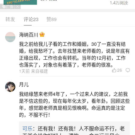
转发
评论23
赞89
生活中像2026年出生的龙女孩一生运势都是很
常见的问题，但是小问题不注意可能会引起大麻
海纳百川
烦，下面就这个问题给大家做一些解读：
我之前给我儿子看的工作和婚姻，30了一直没有结
婚，给我愁坏了。去年找慧来老师看的，说是年底有
1、2026属龙女全年运势1976
正缘出现，工作也会有转机。当年的12月初，工作
也落实了，对象也有着落了，老师看的很准。
26
1天前 来自福建
1976年出生的属龙女性在2026年整体运势呈现
稳中有升的趋势，事业上有望迎来重要机遇，尤其
月儿
利于经商创业者把握关键节点；财运受贵人扶持而
我结缘慧来老师4年了，一个过来人的建议，之前我
逐步丰盈，但需保持低调避免破财；感情方面虽无
是不信这些的，现在每年化太岁，看年卦。回顾这些
年，感觉跟老师真是相见恨晚啊。命运真的是注定
大起大落，单身者脱单机会有限，已婚者关系趋于
的，不服不行！
平和；健康需防灾星影响，易有小恙或意外风险，
可乐
：还有我！还有我！人不服命运不行，老
宜加强日常锻炼与安全防范。流年丙午火旺，对丙