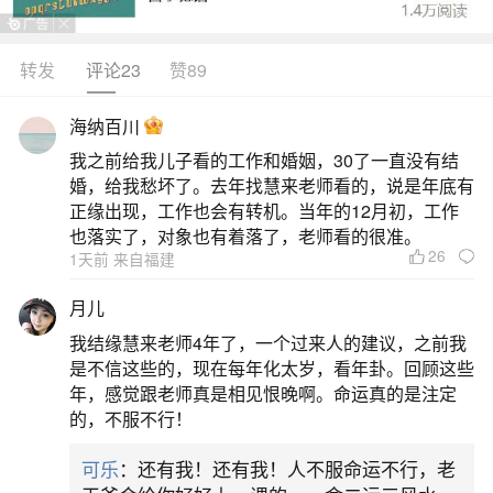
方面因素影响。具体如下：命局信息的影响：天生
姻缘极少的情况：虽然天生就没有姻缘的人极少，
转发
评论23
赞89
但确实存在。不过更常见的是命局中显示婚姻不利
海纳百川
的信息。个性秉性因素：有些人由于自身个性秉性
我之前给我儿子看的工作和婚姻，30了一直没有结
的原因，难以与异性友好相处。例如，性格过于内
婚，给我愁坏了。去年找慧来老师看的，说是年底有
向、孤僻，不善于表达自己的情感和想法，在与人
正缘出现，工作也会有转机。当年的12月初，工作
也落实了，对象也有着落了，老师看的很准。
交往中显得
26
1天前 来自福建
二、为什么迟迟结不了婚
月儿
我结缘慧来老师4年了，一个过来人的建议，之前我
迟迟结不了婚可能由命局因素、风水环境影响
是不信这些的，现在每年化太岁，看年卦。回顾这些
等多方面原因导致，以下是具体分析：命局因素天
年，感觉跟老师真是相见恨晚啊。命运真的是注定
的，不服不行！
生姻缘薄弱：极少数人可能天生命局中没有明显的
姻缘信息，这种情况较为罕见，但确实存在。个性
可乐
：还有我！还有我！人不服命运不行，老