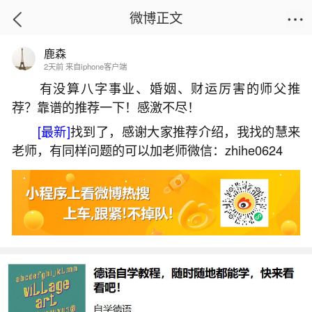
微博正文
鹿森
首页
星座运势
正文
2天前 来自iphone客户端
有没算八字事业、婚姻、财运厉害的师父推
荐？靠谱的推荐一下！感激不尽！
婚姻不顺迟迟结不了婚
[最新]
找到了，感谢大家推荐介绍，我找的慧来
2026-06-02 12:33:37
10 5 赞
老师，有同样问题的可以加老师微信：zhihe0624
生活中像婚姻不顺迟迟结不了婚都是很常见的
问题，但是小问题不注意可能会引起大麻烦，下面
就这个问题给大家做一些解读：
一、为什么你迟迟结不了婚。
姻缘迟迟未到可能受命局信息、风水环境等多