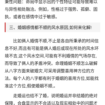
天爷会给你好好上一课的。一命二运三风水，
秉性问题：命局中显示出的个性特征可能导致难以
哪样不服都不行！
与异性相处融洽。例如，性格过于强势、孤僻、固
平安是福
：我也是每年找老师化太岁，看年
执，或者在感情中过于敏感。
卦，认识老师3年了，都是缘分啊！
三、婚姻感情都不顺的风水原因,如何来化解!
19
17分钟前 来自湖北
心若莲花
比如俩人婚情不顺,不止是各自所秉承的时间信
我是做餐饮的，这两年，生意屡屡受挫，店开一家关
息不好,而且有可能是俩人婚后或现在所处的风水环
一家，要么生意不好，生意好的就出事。前些年攒的
境不吉,这个风水空间,可能有不利婚情的气场存在,
家底快败光了，真是倒霉！我也想找人看看到底怎么
回事？
而导致了俩人的矛盾冲突。命理婚姻不顺怎么破解
从八字方面来破婚灾,可采用调整喜用神方位的方
鹿森
：你可以找老师看看，人有时不服命不行
法。每个人的八字都有利于婚姻的喜用方位,如能找
啊！
太阳当空赵
：我也做餐饮的，生意不算大，但
准这个方位,假使婚姻不顺,。
是我从找店开始都是找慧来老师跟进的，选
址、风水、还有开业日子，哪哪都看了，虽然
走婚运也结不了婚，说明婚运并非结婚的绝对
大环境不好，但是我家生意还可以，前几天又
保障，合盘显示的不合适以及现实相处中的问题才