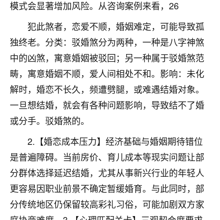
着我晋升有望，我半信半疑的按照老师建议，做了化
模式会显著增加风险。从咨询案例来看，26
太岁还有一个发钱粮，本来年前的人事调整，拖到年
后，我以为都没戏了，结果开年一上班，开会提拔升
犯此煞者，恋爱不顺，婚姻难定，可能导致孤
职第一个就是我，职务无所谓，主要是底薪加了
独终老。分类：驳婚煞分为两种，一种是八字神煞
3000，非常开心，无论如何，感恩感谢！🙏🏻
中的凶煞，寓意婚姻被驳回；另一种属于驳婚煞范
鹿森
：恭喜升职加薪！！，请客吗？�
畴，寓意婚姻不顺，爱人间相处不和。影响：未化
解时，婚恋不长久，频遭劈腿，或难遇结婚对象。
32
12小时前 来自北京
一旦想结婚，就会有各种问题影响，导致结不了婚
心心相印
或分手。驳婚煞的。
我身体不太好，总是病病殃殃的，去检查又没什么大
问题，反正就是不舒服。中医西医看遍了，找不到问
2.【婚恋成本压力】经济基础与婚姻期待错位
题，后来无意中看到有人推荐慧来老师，跟老师聊过
是普遍障碍。当前房价、育儿成本等现实问题让部
之后，心情豁然开朗，也听老师建议，处理了一些因
分群体选择延迟结婚，尤其从事新兴行业的年轻人
果问题。今年以来，身体比以前好多，主要是心情好
了，老师说境随心转，现在深有体会了。
更容易因职业前景不确定暂缓婚育。与此同时，部
分传统地区仍保留较高彩礼习俗，可能加剧双方家
鹿森
：是的，其实跟老师聊过之后，最大的感
庭协商难度。3.【心理匹配关卡】三观契合度要求
触，首先就是心态会变好，万般皆是命，半点