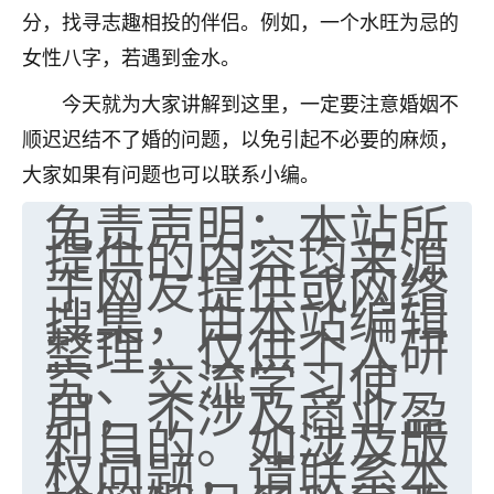
分，找寻志趣相投的伴侣。例如，一个水旺为忌的
七零老顽童
：我母亲前年离世，刚开始我经常
女性八字，若遇到金水。
做梦梦见她，后来也是朋友介绍，找到慧来老
师，安排了超度法事，做梦再也没有梦到过
今天就为大家讲解到这里，一定要注意婚姻不
了，一开始是半信半疑的，图个心安，给亡母
超度，现在看来，人不信也不行。
顺迟迟结不了婚的问题，以免引起不必要的麻烦，
大家如果有问题也可以联系小编。
11
2天前 来自云南
免责声明：本站所
提供的内容均来源
优秀的张同学
于网友提供或网络
老师收徒吗？？我对这些很感兴趣
15
2天前 来自山西
搜集，由本站编辑
整理，仅供个人研
究、交流学习使
用，不涉及商业盈
利目的。如涉及版
权问题，请联系本