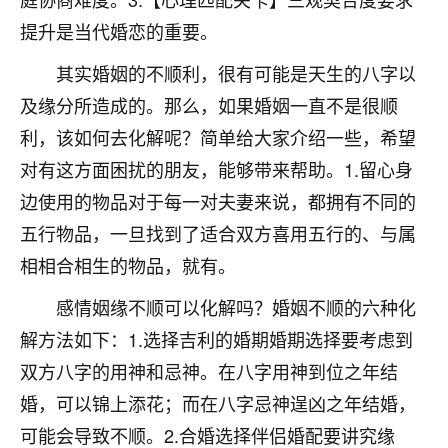
不由人！
提升是当代婚恋的重要。
9
1天前 来自四川
其实婚姻的不顺利，很有可能是天生的八字以
及缘分所造成的。那么，如果婚姻一直不是很顺
金白水清
利，该如何去化解呢？简单给大家介绍一些，希望
我也想找老师看看，有没有人给个联系方式的啊？
对有这方面困扰的朋友，能够带来帮助。1.留心身
鹿森
：慧来老师微信：gjsy0624
边使用的物品对于每一对夫妻来说，都拥有不同的
12
五行物品，一旦找到了适合双方喜用五行的、与属
1天前 来自江西
相相合相生的物品，就有。
青春168
感情姻缘不顺可以化解吗？婚姻不顺的六种化
我也想要，我也想要！
15
2天前 来自山西
解方法如下：1.选择吉利的婚期婚期选择要考虑到
双方八字的用神和忌神。在八字用神到位之年结
Jessica李
婚，可以锦上添花；而在八字忌神逞凶之年结婚，
老师做不做超度法事？我想给我奶奶做超度，她今年
刚去世了。
可能会导致不顺。2.合婚选择伴侣婚配要讲究缘