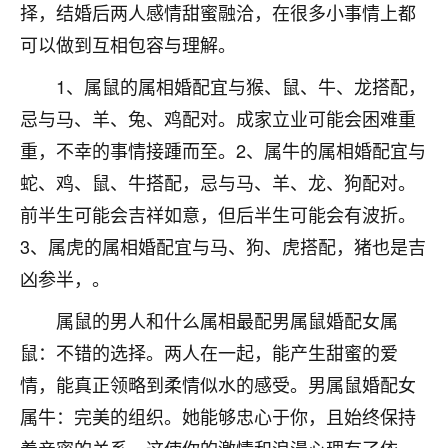
择，结婚后两人感情甜蜜融洽，在很多小事情上都
七零老顽童
：我母亲前年离世，刚开始我经常
可以做到互相包容与理解。
做梦梦见她，后来也是朋友介绍，找到慧来老
师，安排了超度法事，做梦再也没有梦到过
1、属鼠的属相婚配宜与猴、鼠、牛、龙搭配，
了，一开始是半信半疑的，图个心安，给亡母
忌与马、羊、兔、鸡配对。成家立业可能会困难重
超度，现在看来，人不信也不行。
重，不幸的事情接踵而至。2、属牛的属相婚配宜与
11
2天前 来自云南
蛇、鸡、鼠、牛搭配，忌与马、羊、龙、狗配对。
优秀的张同学
前半生可能会吉祥如意，但后半生可能会有波折。
老师收徒吗？？我对这些很感兴趣
3、属虎的属相婚配宜与马、狗、虎搭配，猪也是吉
15
2天前 来自山西
凶参半，。
属鼠的男人和什么属相最配男属鼠婚配女属
鼠：不错的选择。两人在一起，能产生甜蜜的爱
情，能真正领略到柔情似水的感受。男属鼠婚配女
属牛：完美的组织。她能够忠心于你，且始终保持