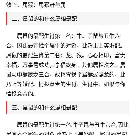
天爷会给你好好上一课的。一命二运三风水，
效率。属猴：属猴者与属
哪样不服都不行！
平安是福
：我也是每年找老师化太岁，看年
二、属鼠的和什么属相最配
卦，认识老师3年了，都是缘分啊！
19
属鼠的最配生肖第一名：牛。子鼠与丑牛六
17分钟前 来自湖北
合，因此最宜找个属牛的对象，此乃上上等婚配。
心若莲花
属鼠的最配生肖第二名：龙、猴。心心相印，富贵
我是做餐饮的，这两年，生意屡屡受挫，店开一家关
幸福，万事易成功，享福终身。其他属相次之。属
一家，要么生意不好，生意好的就出事。前些年攒的
家底快败光了，真是倒霉！我也想找人看看到底怎么
鼠与申猴辰龙三合，故也宜找个属猴或属龙的，此
回事？
乃上等婚配。情投意合的生肖：生肖牛。如果与你
鹿森
：你可以找老师看看，人有时不服命不行
情投意合的。
啊！
三、属鼠的和什么属相最配
太阳当空赵
：我也做餐饮的，生意不算大，但
是我从找店开始都是找慧来老师跟进的，选
址、风水、还有开业日子，哪哪都看了，虽然
属鼠的最配生肖第一名:牛子鼠与丑牛六合,因此
大环境不好，但是我家生意还可以，前几天又
最宜找个属牛的对象,此乃上上等婚配。属鼠的最配