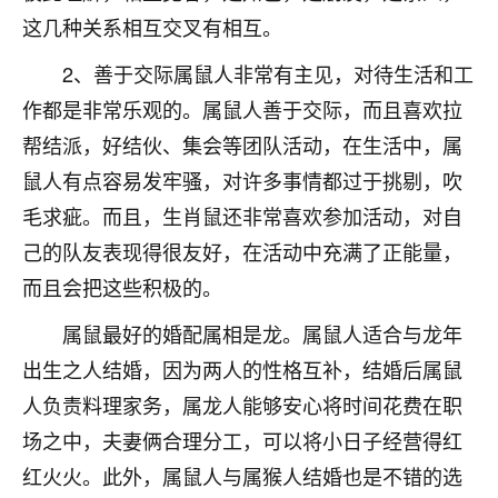
不由人！
这几种关系相互交叉有相互。
2、善于交际属鼠人非常有主见，对待生活和工
9
1天前 来自四川
作都是非常乐观的。属鼠人善于交际，而且喜欢拉
金白水清
帮结派，好结伙、集会等团队活动，在生活中，属
我也想找老师看看，有没有人给个联系方式的啊？
鼠人有点容易发牢骚，对许多事情都过于挑剔，吹
鹿森
：慧来老师微信：gjsy0624
毛求疵。而且，生肖鼠还非常喜欢参加活动，对自
己的队友表现得很友好，在活动中充满了正能量，
12
1天前 来自江西
而且会把这些积极的。
青春168
属鼠最好的婚配属相是龙。属鼠人适合与龙年
我也想要，我也想要！
15
出生之人结婚，因为两人的性格互补，结婚后属鼠
2天前 来自山西
人负责料理家务，属龙人能够安心将时间花费在职
Jessica李
场之中，夫妻俩合理分工，可以将小日子经营得红
老师做不做超度法事？我想给我奶奶做超度，她今年
红火火。此外，属鼠人与属猴人结婚也是不错的选
刚去世了。