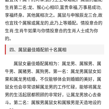
刚找老师做了补财库，希望财运更好一点！
生肖第二名:龙、猴心心相印,富贵幸福,万事易成功,
18
2小时前 来自海南
享福终身。其他属相次之。属鼠与申猴辰龙三合,故
也宜找个属猴或属龙的,此乃上等婚配。情投意合的
梦醒时分
生肖:生肖牛如果与你情投意合的生肖人士成为你
我女儿高二叛逆，大半年不上学，一说她就要死要活
的，把我们两口子愁的不行，朋友给我推荐的慧来老
的。
师，一开始我是病急乱投医，这半年来，法事一个个
做完，我女儿跟变了个人一样，不期望她能考多好的
四、属鼠最佳婚配前十名属相
大学，只要能安安稳稳的把书读了，身体心理都健健
康康的我就很知足了！
属鼠女最佳婚配属相为：属龙男、属猴男、属
鹿森
：可怜天下父母心啊！
牛男、属猪男、属狗男。第一名：属龙男属鼠女如
果和属龙男结婚，不仅能够体会到婚姻的美好，属
16
3小时前 来自河北
鼠女也会非常谅解属龙男的工作忙碌，能够将属龙
付深
男的生活起居都照顾的非常好，让属龙男放心去奋
我是公司人事调整，有升迁机会，但同时竞争的我们
斗。第二名：属猴男属鼠女和属猴男是天造地设的
三个，找老师的时候是抱着侥幸心理，没想到老师看