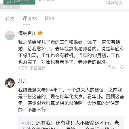
转发
评论23
赞89
生活中像鼠婚配什么属相最好？都是很常见的
问题，但是小问题不注意可能会引起大麻烦，下面
海纳百川
就这个问题给大家做一些解读：
我之前给我儿子看的工作和婚姻，30了一直没有结
婚，给我愁坏了。去年找慧来老师看的，说是年底有
一、属鼠最佳婚配什么属相
正缘出现，工作也会有转机。当年的12月初，工作
也落实了，对象也有着落了，老师看的很准。
26
1天前 来自福建
属鼠最佳婚配属相为属龙、属猴、属牛，具体
分析如下：属龙：属龙者性格勇敢且干脆利落，在
月儿
处理事务时能给予属鼠者充分个人空间，避免过度
我结缘慧来老师4年了，一个过来人的建议，之前我
束缚。其积极乐观的生活态度可感染属鼠者，帮助
是不信这些的，现在每年化太岁，看年卦。回顾这些
年，感觉跟老师真是相见恨晚啊。命运真的是注定
其突破安于现状的局限，共同面对问题时能以乐观
的，不服不行！
心态解决，形成互补关系。例如属鼠者细腻的规划
可乐
：还有我！还有我！人不服命运不行，老
能力与属龙者果断的执行力结合，可提升家庭决策