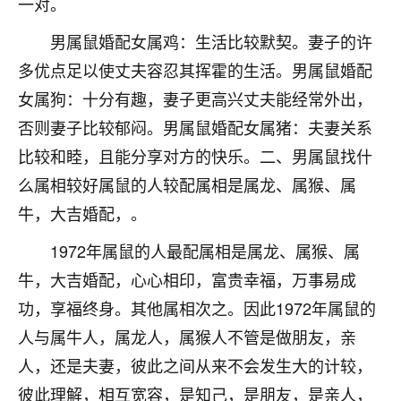
一对。
着我晋升有望，我半信半疑的按照老师建议，做了化
太岁还有一个发钱粮，本来年前的人事调整，拖到年
男属鼠婚配女属鸡：生活比较默契。妻子的许
后，我以为都没戏了，结果开年一上班，开会提拔升
职第一个就是我，职务无所谓，主要是底薪加了
多优点足以使丈夫容忍其挥霍的生活。男属鼠婚配
3000，非常开心，无论如何，感恩感谢！🙏🏻
女属狗：十分有趣，妻子更高兴丈夫能经常外出，
否则妻子比较郁闷。男属鼠婚配女属猪：夫妻关系
鹿森
：恭喜升职加薪！！，请客吗？�
比较和睦，且能分享对方的快乐。二、男属鼠找什
32
12小时前 来自北京
么属相较好属鼠的人较配属相是属龙、属猴、属
心心相印
牛，大吉婚配，。
我身体不太好，总是病病殃殃的，去检查又没什么大
1972年属鼠的人最配属相是属龙、属猴、属
问题，反正就是不舒服。中医西医看遍了，找不到问
题，后来无意中看到有人推荐慧来老师，跟老师聊过
牛，大吉婚配，心心相印，富贵幸福，万事易成
之后，心情豁然开朗，也听老师建议，处理了一些因
功，享福终身。其他属相次之。因此1972年属鼠的
果问题。今年以来，身体比以前好多，主要是心情好
人与属牛人，属龙人，属猴人不管是做朋友，亲
了，老师说境随心转，现在深有体会了。
人，还是夫妻，彼此之间从来不会发生大的计较，
鹿森
：是的，其实跟老师聊过之后，最大的感
彼此理解，相互宽容，是知己，是朋友，是亲人，
触，首先就是心态会变好，万般皆是命，半点