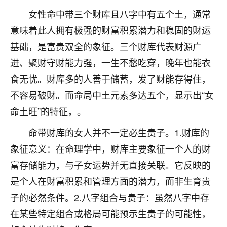
刚找老师做了补财库，希望财运更好一点！
女性命中带三个财库且八字中有五个土，通常
18
2小时前 来自海南
意味着此人拥有极强的财富积累潜力和稳固的财运
基础，是富贵双全的象征。三个财库代表财源广
梦醒时分
进、聚财守财能力强，一生不愁吃穿，晚年也能衣
我女儿高二叛逆，大半年不上学，一说她就要死要活
的，把我们两口子愁的不行，朋友给我推荐的慧来老
食无忧。财库多的人善于储蓄，发了财能存得住，
师，一开始我是病急乱投医，这半年来，法事一个个
不容易破财。而命局中土元素多达五个，显示出“女
做完，我女儿跟变了个人一样，不期望她能考多好的
大学，只要能安安稳稳的把书读了，身体心理都健健
命土旺”的特征，。
康康的我就很知足了！
命带财库的女人并不一定必生贵子。1.财库的
鹿森
：可怜天下父母心啊！
象征意义：在命理学中，财库主要象征一个人的财
富存储能力，与子女运势并无直接关联。它反映的
16
3小时前 来自河北
是个人在财富积累和管理方面的潜力，而非生育贵
付深
子的必然条件。2.八字组合与贵子：虽然八字中存
我是公司人事调整，有升迁机会，但同时竞争的我们
在某些特定组合或格局可能预示生贵子的可能性，
三个，找老师的时候是抱着侥幸心理，没想到老师看