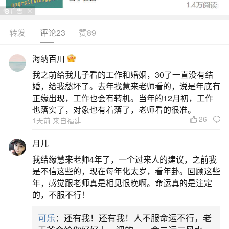
转发
评论23
赞89
生活中像命里有财库的女人都是很常见的问
题，但是小问题不注意可能会引起大麻烦，下面就
海纳百川
这个问题给大家做一些解读：
我之前给我儿子看的工作和婚姻，30了一直没有结
婚，给我愁坏了。去年找慧来老师看的，说是年底有
1、带财的女人有什么特征财库多则可坐拥颇多
正缘出现，工作也会有转机。当年的12月初，工作
财富
也落实了，对象也有着落了，老师看的很准。
26
1天前 来自福建
1.八字中财库多的女性：在十二地支中，辰、
月儿
戌、丑、未被称为墓库。如果一个人的八字中包含
我结缘慧来老师4年了，一个过来人的建议，之前我
这四个地支，那么她八字中有库，库越多，越能存
是不信这些的，现在每年化太岁，看年卦。回顾这些
年，感觉跟老师真是相见恨晚啊。命运真的是注定
钱。这也意味着她有理财的头脑，能够通过钱生
的，不服不行！
钱，从而积累大量财富。2.八字中婚姻宫坐财星的
可乐
：还有我！还有我！人不服命运不行，老
女性：八字日柱地支代表配偶。如果婚姻宫中有财