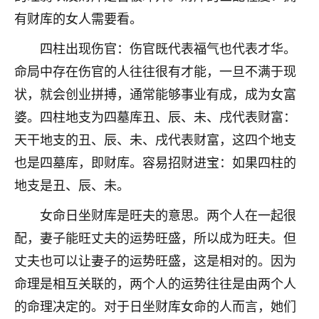
不由人！
有财库的女人需要看。
9
四柱出现伤官：伤官既代表福气也代表才华。
1天前 来自四川
命局中存在伤官的人往往很有才能，一旦不满于现
金白水清
状，就会创业拼搏，通常能够事业有成，成为女富
我也想找老师看看，有没有人给个联系方式的啊？
婆。四柱地支为四墓库丑、辰、未、戌代表财富：
鹿森
：慧来老师微信：gjsy0624
天干地支的丑、辰、未、戌代表财富，这四个地支
也是四墓库，即财库。容易招财进宝：如果四柱的
12
1天前 来自江西
地支是丑、辰、未。
青春168
女命日坐财库是旺夫的意思。两个人在一起很
我也想要，我也想要！
15
2天前 来自山西
配，妻子能旺丈夫的运势旺盛，所以成为旺夫。但
丈夫也可以让妻子的运势旺盛，这是相对的。因为
Jessica李
命理是相互关联的，两个人的运势往往是由两个人
老师做不做超度法事？我想给我奶奶做超度，她今年
的命理决定的。对于日坐财库女命的人而言，她们
刚去世了。