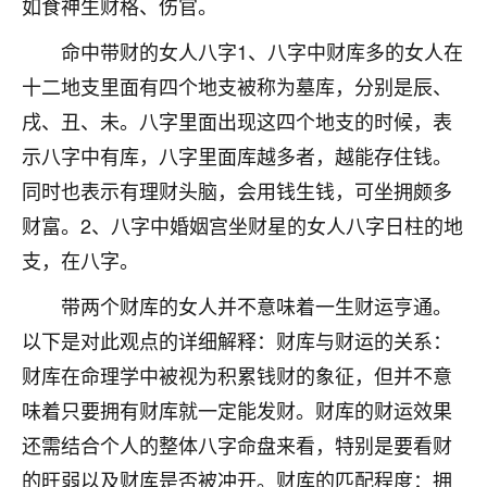
如食神生财格、伤官。
着我晋升有望，我半信半疑的按照老师建议，做了化
太岁还有一个发钱粮，本来年前的人事调整，拖到年
命中带财的女人八字1、八字中财库多的女人在
后，我以为都没戏了，结果开年一上班，开会提拔升
职第一个就是我，职务无所谓，主要是底薪加了
十二地支里面有四个地支被称为墓库，分别是辰、
3000，非常开心，无论如何，感恩感谢！🙏🏻
戌、丑、未。八字里面出现这四个地支的时候，表
鹿森
：恭喜升职加薪！！，请客吗？�
示八字中有库，八字里面库越多者，越能存住钱。
同时也表示有理财头脑，会用钱生钱，可坐拥颇多
32
12小时前 来自北京
财富。2、八字中婚姻宫坐财星的女人八字日柱的地
心心相印
支，在八字。
我身体不太好，总是病病殃殃的，去检查又没什么大
带两个财库的女人并不意味着一生财运亨通。
问题，反正就是不舒服。中医西医看遍了，找不到问
题，后来无意中看到有人推荐慧来老师，跟老师聊过
以下是对此观点的详细解释：财库与财运的关系：
之后，心情豁然开朗，也听老师建议，处理了一些因
财库在命理学中被视为积累钱财的象征，但并不意
果问题。今年以来，身体比以前好多，主要是心情好
味着只要拥有财库就一定能发财。财库的财运效果
了，老师说境随心转，现在深有体会了。
还需结合个人的整体八字命盘来看，特别是要看财
鹿森
：是的，其实跟老师聊过之后，最大的感
的旺弱以及财库是否被冲开。财库的匹配程度：拥
触，首先就是心态会变好，万般皆是命，半点