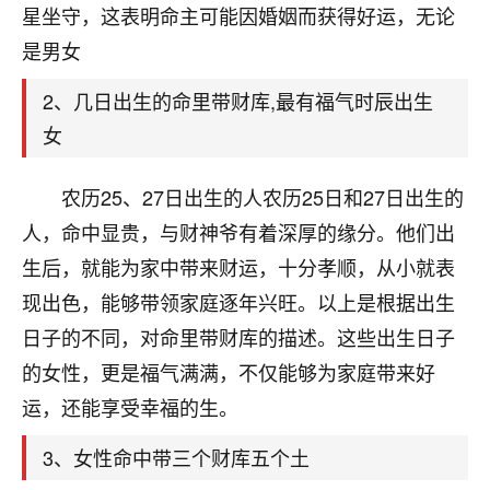
天爷会给你好好上一课的。一命二运三风水，
星坐守，这表明命主可能因婚姻而获得好运，无论
哪样不服都不行！
是男女
平安是福
：我也是每年找老师化太岁，看年
卦，认识老师3年了，都是缘分啊！
2、几日出生的命里带财库,最有福气时辰出生
19
17分钟前 来自湖北
女
心若莲花
农历25、27日出生的人农历25日和27日出生的
我是做餐饮的，这两年，生意屡屡受挫，店开一家关
人，命中显贵，与财神爷有着深厚的缘分。他们出
一家，要么生意不好，生意好的就出事。前些年攒的
家底快败光了，真是倒霉！我也想找人看看到底怎么
生后，就能为家中带来财运，十分孝顺，从小就表
回事？
现出色，能够带领家庭逐年兴旺。以上是根据出生
日子的不同，对命里带财库的描述。这些出生日子
鹿森
：你可以找老师看看，人有时不服命不行
啊！
的女性，更是福气满满，不仅能够为家庭带来好
太阳当空赵
：我也做餐饮的，生意不算大，但
运，还能享受幸福的生。
是我从找店开始都是找慧来老师跟进的，选
址、风水、还有开业日子，哪哪都看了，虽然
3、女性命中带三个财库五个土
大环境不好，但是我家生意还可以，前几天又