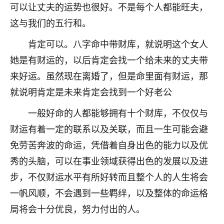
可以让丈夫的运势也很好。不是每个人都能旺夫，
七零老顽童
：我母亲前年离世，刚开始我经常
这与我们的五行和。
做梦梦见她，后来也是朋友介绍，找到慧来老
师，安排了超度法事，做梦再也没有梦到过
肯定可以。八字命中带财库，就说明这个女人
了，一开始是半信半疑的，图个心安，给亡母
她是有财运的，以后肯定会找一个给未来的丈夫带
超度，现在看来，人不信也不行。
来好运。虽然现在离婚了，但是命里面有财运，那
11
2天前 来自云南
就说明肯定是未来肯定会找到一个好老公
优秀的张同学
一般好命的人都能够拥有十个财库，不仅仅与
老师收徒吗？？我对这些很感兴趣
财运有着一定的联系以及关联，而且一生可能会避
15
2天前 来自山西
免劳苦奔波的命运，凭借着自身出色的能力以及优
秀的头脑，可以在事业领域获得出色的发展以及进
步，不仅财运水平有所好转而且整个人的人生将会
一帆风顺，不会遇到一些羁绊，以及整体的命运格
局将会十分优良，努力付出的人。