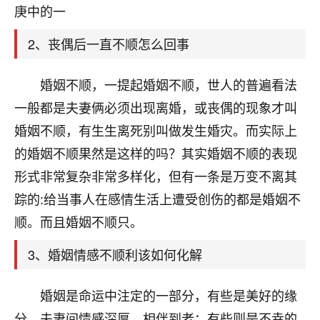
天爷会给你好好上一课的。一命二运三风水，
庚中的一
哪样不服都不行！
平安是福
：我也是每年找老师化太岁，看年
2、丧偶后一直不顺怎么回事
卦，认识老师3年了，都是缘分啊！
19
婚姻不顺，一提起婚姻不顺，世人的普遍看法
17分钟前 来自湖北
一般都是夫妻俩必须出现离婚，或丧偶的现象才叫
心若莲花
婚姻不顺，有生生离死别叫做发生婚灾。而实际上
我是做餐饮的，这两年，生意屡屡受挫，店开一家关
的婚姻不顺果然是这样的吗？其实婚姻不顺的表现
一家，要么生意不好，生意好的就出事。前些年攒的
家底快败光了，真是倒霉！我也想找人看看到底怎么
形式非常复杂非常多样化，但有一条是万变不离其
回事？
踪的:给当事人在感情生活上遭受创伤的都是婚姻不
鹿森
：你可以找老师看看，人有时不服命不行
顺。而且婚姻不顺只。
啊！
3、婚姻情感不顺利该如何化解
太阳当空赵
：我也做餐饮的，生意不算大，但
是我从找店开始都是找慧来老师跟进的，选
址、风水、还有开业日子，哪哪都看了，虽然
婚姻是命运中注定的一部分，有些是美好的缘
大环境不好，但是我家生意还可以，前几天又
分，夫妻间情感深厚，相伴到老；有些则是不幸的