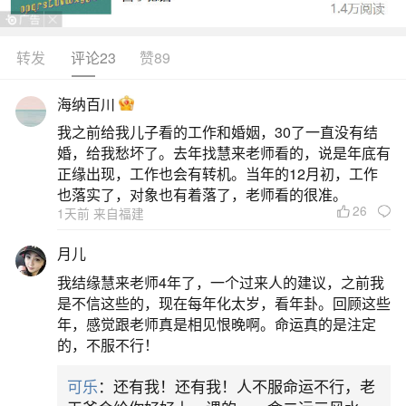
转发
评论23
赞89
生活中像丧偶属于婚姻不顺吗？都是很常见的
问题，但是小问题不注意可能会引起大麻烦，下面
海纳百川
就这个问题给大家做一些解读：
我之前给我儿子看的工作和婚姻，30了一直没有结
婚，给我愁坏了。去年找慧来老师看的，说是年底有
1、八字看离婚及克夫克妻—丧偶
正缘出现，工作也会有转机。当年的12月初，工作
也落实了，对象也有着落了，老师看的很准。
26
1天前 来自福建
日月支刑冲：若八字中日支（配偶宫）与月支
相刑或相冲，夫妻间难以沟通。女命伤官或枭神：
月儿
女性八字中若天干有伤官或枭神，可能好骂夫，或
我结缘慧来老师4年了，一个过来人的建议，之前我
日干克日支（配偶宫），表示婚姻不顺。戌见亥：
是不信这些的，现在每年化太岁，看年卦。回顾这些
年，感觉跟老师真是相见恨晚啊。命运真的是注定
若八字中戌与亥多见，特别是流年支与年支或日支
的，不服不行！
相见，往往婚事不佳。三、八字论克夫克妻及丧偶
可乐
：还有我！还有我！人不服命运不行，老
天干地支配合克偶：若八字中天干有甲、丁、戊、