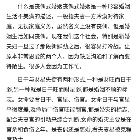
什么是丧偶式婚姻丧偶式婚姻是一种形容婚姻
七零老顽童
：我母亲前年离世，刚开始我经常
生活不美满的描述，一般指夫妻一方冷漠对待家
做梦梦见她，后来也是朋友介绍，找到慧来老
师，安排了超度法事，做梦再也没有梦到过
庭，无视家庭义务，虽然名义上没有丧偶，但是婚
了，一开始是半信半疑的，图个心安，给亡母
姻生活如同丧偶。现在我们这个社会，特别是新婚
超度，现在看来，人不信也不行。
夫妇一旦过了那段新鲜劲之后，很容易打冷战。让
11
2天前 来自云南
原本非常恩爱的两个人，因为缺乏沟通和了解而变
得陌生。很多人会因为工作忙。
优秀的张同学
老师收徒吗？？我对这些很感兴趣
日干与财星失衡有两种形式,一种是财旺而日干
15
2天前 来自山西
弱,另一种就是日干旺而财星弱,都是婚姻不顺的标
志。女命要看日干、官星、伤官。女命日干与官星
平衡度差,及命局中伤官旺能制官,都是婚灾的标志,
配合夫妻宫的引动来综合判断,女命的婚灾主要是在
官杀和食伤之年。是丧偶还是离婚,看夫妻星被克程
度及太。