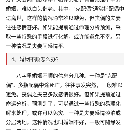
刚找老师做了补财库，希望财运更好一点！
婚姻，难以白头偕老。其中，“克配偶”通常指配偶中
18
2小时前 来自海南
途离世，这样的情况通常难以避免，但丧偶的夫妻
往往感情甚好。如果能提前通过命理分析预测，采
梦醒时分
取一些特殊的手段进行化解，或许能避免不幸。另
我女儿高二叛逆，大半年不上学，一说她就要死要活
的，把我们两口子愁的不行，朋友给我推荐的慧来老
一种情况是夫妻间感情平。
师，一开始我是病急乱投医，这半年来，法事一个个
做完，我女儿跟变了个人一样，不期望她能考多好的
4、婚姻不顺怎么办？
大学，只要能安安稳稳的把书读了，身体心理都健健
康康的我就很知足了！
八字里婚姻不顺的信息分几种。一种是“克配
鹿森
：可怜天下父母心啊！
偶”。多指配偶中途死亡，往往事发突然，一般难以
避免。丧偶之夫妻多数感情很好。但如果提前通过
16
3小时前 来自河北
命运分析，预测到了，可以通过一些特殊的易理化
付深
解来处理，或许可以免灾。一种是夫妻感情淡泊或
我是公司人事调整，有升迁机会，但同时竞争的我们
分居两地。这种情况也叫婚姻不好，一般可随缘发
三个，找老师的时候是抱着侥幸心理，没想到老师看