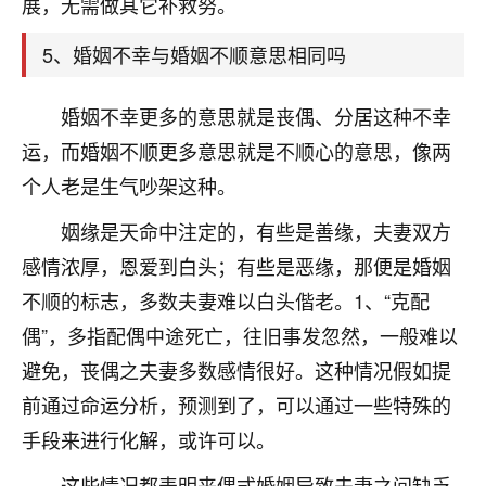
展，无需做其它补救努。
着我晋升有望，我半信半疑的按照老师建议，做了化
太岁还有一个发钱粮，本来年前的人事调整，拖到年
5、婚姻不幸与婚姻不顺意思相同吗
后，我以为都没戏了，结果开年一上班，开会提拔升
职第一个就是我，职务无所谓，主要是底薪加了
3000，非常开心，无论如何，感恩感谢！🙏🏻
婚姻不幸更多的意思就是丧偶、分居这种不幸
运，而婚姻不顺更多意思就是不顺心的意思，像两
鹿森
：恭喜升职加薪！！，请客吗？�
个人老是生气吵架这种。
32
12小时前 来自北京
姻缘是天命中注定的，有些是善缘，夫妻双方
心心相印
感情浓厚，恩爱到白头；有些是恶缘，那便是婚姻
我身体不太好，总是病病殃殃的，去检查又没什么大
不顺的标志，多数夫妻难以白头偕老。1、“克配
问题，反正就是不舒服。中医西医看遍了，找不到问
偶”，多指配偶中途死亡，往旧事发忽然，一般难以
题，后来无意中看到有人推荐慧来老师，跟老师聊过
之后，心情豁然开朗，也听老师建议，处理了一些因
避免，丧偶之夫妻多数感情很好。这种情况假如提
果问题。今年以来，身体比以前好多，主要是心情好
前通过命运分析，预测到了，可以通过一些特殊的
了，老师说境随心转，现在深有体会了。
手段来进行化解，或许可以。
鹿森
：是的，其实跟老师聊过之后，最大的感
这些情况都表明丧偶式婚姻导致夫妻之间缺乏
触，首先就是心态会变好，万般皆是命，半点