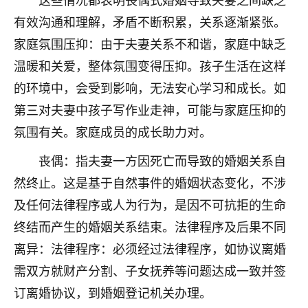
不由人！
有效沟通和理解，矛盾不断积累，关系逐渐紧张。
家庭氛围压抑：由于夫妻关系不和谐，家庭中缺乏
9
1天前 来自四川
温暖和关爱，整体氛围变得压抑。孩子生活在这样
金白水清
的环境中，会受到影响，无法安心学习和成长。如
我也想找老师看看，有没有人给个联系方式的啊？
第三对夫妻中孩子写作业走神，可能与家庭压抑的
鹿森
：慧来老师微信：gjsy0624
氛围有关。家庭成员的成长助力对。
12
丧偶：指夫妻一方因死亡而导致的婚姻关系自
1天前 来自江西
然终止。这是基于自然事件的婚姻状态变化，不涉
青春168
及任何法律程序或人为行为，是因不可抗拒的生命
我也想要，我也想要！
终结而产生的婚姻关系结束。法律程序及后果不同
15
2天前 来自山西
离异：法律程序：必须经过法律程序，如协议离婚
Jessica李
需双方就财产分割、子女抚养等问题达成一致并签
老师做不做超度法事？我想给我奶奶做超度，她今年
订离婚协议，到婚姻登记机关办理。
刚去世了。