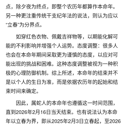
点，除夕夜为终点，即整个农历年都算作本命年。
不由人！
另一种更注重传统干支纪年法的说法，则认为应以
9
1天前 来自四川
“立春”为分界点。
金白水清
如穿红色衣物、佩戴吉祥物等，以期能化解可
我也想找老师看看，有没有人给个联系方式的啊？
能的不利影响并增强个人运势。态度调整：很多人
鹿森
：慧来老师微信：gjsy0624
也会在本命年期间采取更为谨慎的态度，以应对可
能出现的挑战和困难。这种态度调整被视为一种积
12
1天前 来自江西
极的心理防御机制。综上所述，本命年的结束并不
青春168
是以个人的生日为准，而是依据农历年的起始和结
我也想要，我也想要！
束时间来确定。
15
2天前 来自山西
因此，属蛇人的本命年也遵循这一时间范围，
Jessica李
直到2026年2月16日当天结束。也有说法认为本命
老师做不做超度法事？我想给我奶奶做超度，她今年
年以立春为界，即从2025年2月3日立春起，至2026
刚去世了。