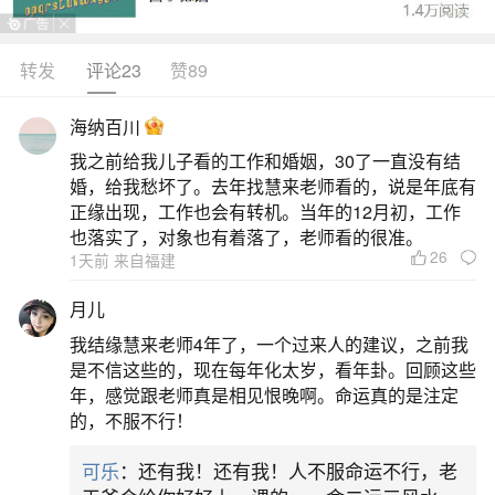
转发
评论23
赞89
生活中像本命年的结束以什么为准？都是很常
见的问题，但是小问题不注意可能会引起大麻烦，
海纳百川
下面就这个问题给大家做一些解读：
我之前给我儿子看的工作和婚姻，30了一直没有结
婚，给我愁坏了。去年找慧来老师看的，说是年底有
1、本命年结束时间怎么算
正缘出现，工作也会有转机。当年的12月初，工作
也落实了，对象也有着落了，老师看的很准。
26
1天前 来自福建
本命年的结束时间通常以农历除夕夜为准，即
从当年农历正月初一（春节）开始，到该年腊月的
月儿
最后一天（除夕）结束。当除夕夜的钟声敲响，进
我结缘慧来老师4年了，一个过来人的建议，之前我
入新年正月初一零点时，本命年正式结束。民间普
是不信这些的，现在每年化太岁，看年卦。回顾这些
年，感觉跟老师真是相见恨晚啊。命运真的是注定
遍采用农历年计算法，认为本命年与生肖年同步，
的，不服不行！
若属相与当年生肖相同，则整年为本命年。例如
可乐
：还有我！还有我！人不服命运不行，老
2025乙巳蛇年，属蛇人的本命年从2025年1月29日