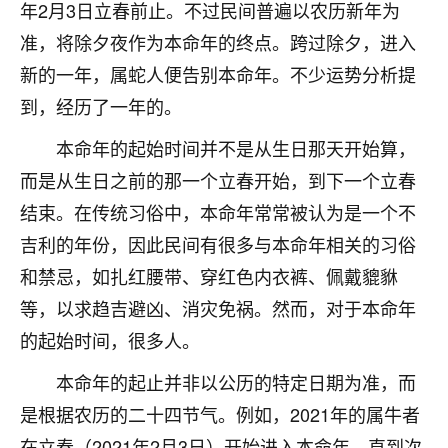
年2月3日立春前止。不过民间普遍以农历新年为
七零老顽童
：我母亲前年离世，刚开始我经常
准，将除夕夜作为本命年的终点。跨过除夕，进入
做梦梦见她，后来也是朋友介绍，找到慧来老
新的一年，属蛇人便告别本命年。不少运势分析提
师，安排了超度法事，做梦再也没有梦到过
了，一开始是半信半疑的，图个心安，给亡母
到，经历了一年的。
超度，现在看来，人不信也不行。
本命年的起始时间并不是从生日那天开始算，
11
2天前 来自云南
而是从生日之前的那一个立春开始，到下一个立春
结束。在传统习俗中，本命年常常被认为是一个不
优秀的张同学
吉利的年份，因此民间有很多与本命年相关的习俗
老师收徒吗？？我对这些很感兴趣
15
2天前 来自山西
和禁忌，如扎红腰带、穿红色内衣裤、佩戴貔貅
等，以求趋吉避凶、消灾免祸。然而，对于本命年
的起始时间，很多人。
本命年的起止并非以公历的特定日期为准，而
是根据农历的二十四节气。例如，2021年的属牛者
在立春（2021年2月3日）开始进入本命年，直到次