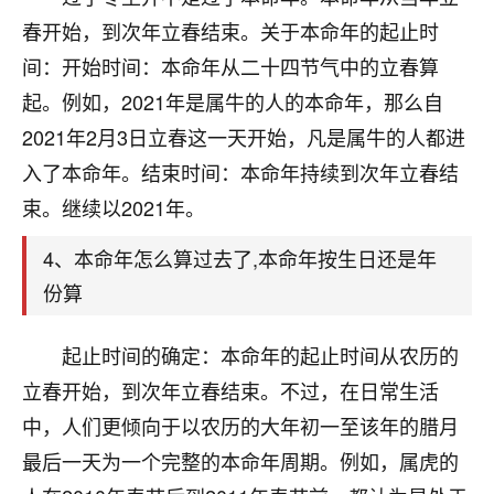
刚找老师做了补财库，希望财运更好一点！
春开始，到次年立春结束。关于本命年的起止时
18
2小时前 来自海南
间：开始时间：本命年从二十四节气中的立春算
起。例如，2021年是属牛的人的本命年，那么自
梦醒时分
2021年2月3日立春这一天开始，凡是属牛的人都进
我女儿高二叛逆，大半年不上学，一说她就要死要活
的，把我们两口子愁的不行，朋友给我推荐的慧来老
入了本命年。结束时间：本命年持续到次年立春结
师，一开始我是病急乱投医，这半年来，法事一个个
束。继续以2021年。
做完，我女儿跟变了个人一样，不期望她能考多好的
大学，只要能安安稳稳的把书读了，身体心理都健健
4、本命年怎么算过去了,本命年按生日还是年
康康的我就很知足了！
份算
鹿森
：可怜天下父母心啊！
起止时间的确定：本命年的起止时间从农历的
16
3小时前 来自河北
立春开始，到次年立春结束。不过，在日常生活
付深
中，人们更倾向于以农历的大年初一至该年的腊月
我是公司人事调整，有升迁机会，但同时竞争的我们
最后一天为一个完整的本命年周期。例如，属虎的
三个，找老师的时候是抱着侥幸心理，没想到老师看