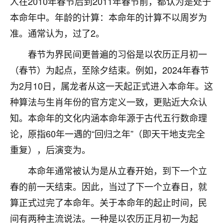
人在2010年春节后到2011年春节前，都认为是处于
着我晋升有望，我半信半疑的按照老师建议，做了化
太岁还有一个发钱粮，本来年前的人事调整，拖到年
本命年中。年龄的计算：本命年的计算不以周岁为
后，我以为都没戏了，结果开年一上班，开会提拔升
准。通常认为，过了2。
职第一个就是我，职务无所谓，主要是底薪加了
3000，非常开心，无论如何，感恩感谢！🙏🏻
春节为界民间更普遍的习俗是以农历正月初一
（春节）为起点，至除夕结束。例如，2024年春节
鹿森
：恭喜升职加薪！！，请客吗？�
为2月10日，属龙者从这一天起正式进入本命年。这
32
12小时前 来自北京
种算法与生肖年份的官方定义一致，更贴近大众认
心心相印
知。本命年的文化内涵本命年源于古代五行数命理
我身体不太好，总是病病殃殃的，去检查又没什么大
论，原指60年一遇的“回归之年”（即天干地支完全
问题，反正就是不舒服。中医西医看遍了，找不到问
重复），后演变为。
题，后来无意中看到有人推荐慧来老师，跟老师聊过
之后，心情豁然开朗，也听老师建议，处理了一些因
本命年通常被认为是从立春开始，到下一个立
果问题。今年以来，身体比以前好多，主要是心情好
春的前一天结束。因此，当过了下一个立春日，就
了，老师说境随心转，现在深有体会了。
算正式过完了本命年。关于本命年的起止时间，民
鹿森
：是的，其实跟老师聊过之后，最大的感
间有两种主流说法。一种是以农历正月初一为起
触，首先就是心态会变好，万般皆是命，半点