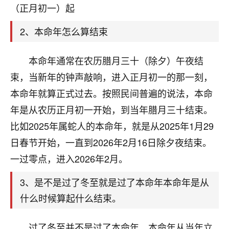
天爷会给你好好上一课的。一命二运三风水，
（正月初一）起
哪样不服都不行！
平安是福
：我也是每年找老师化太岁，看年
2、本命年怎么算结束
卦，认识老师3年了，都是缘分啊！
19
本命年通常在农历腊月三十（除夕）午夜结
17分钟前 来自湖北
束，当新年的钟声敲响，进入正月初一的那一刻，
心若莲花
本命年就算正式过去。按照民间普遍的说法，本命
我是做餐饮的，这两年，生意屡屡受挫，店开一家关
年是从农历正月初一开始，到当年腊月三十结束。
一家，要么生意不好，生意好的就出事。前些年攒的
家底快败光了，真是倒霉！我也想找人看看到底怎么
比如2025年属蛇人的本命年，就是从2025年1月29
回事？
日春节开始，一直到2026年2月16日除夕夜结束。
鹿森
：你可以找老师看看，人有时不服命不行
一过零点，进入2026年2月。
啊！
3、是不是过了冬至就是过了本命年本命年是从
太阳当空赵
：我也做餐饮的，生意不算大，但
是我从找店开始都是找慧来老师跟进的，选
什么时候算起什么结束。
址、风水、还有开业日子，哪哪都看了，虽然
大环境不好，但是我家生意还可以，前几天又
过了冬至并不是过了本命年。本命年从当年立