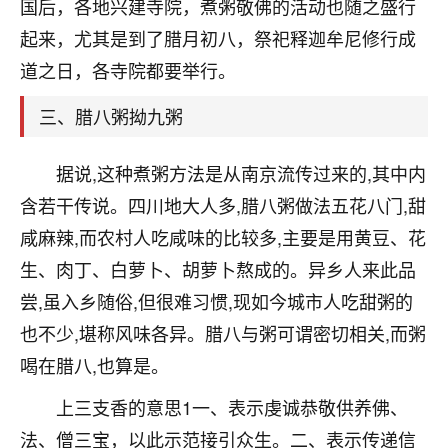
天爷会给你好好上一课的。一命二运三风水，
国后，各地兴建寺院，煮粥敬佛的活动也随之盛行
哪样不服都不行！
起来，尤其是到了腊月初八，祭祀释迦牟尼修行成
平安是福
：我也是每年找老师化太岁，看年
道之日，各寺院都要举行。
卦，认识老师3年了，都是缘分啊！
三、腊八粥拗九粥
19
17分钟前 来自湖北
心若莲花
据说,这种煮粥方法是从南京流传过来的,其中内
我是做餐饮的，这两年，生意屡屡受挫，店开一家关
含若干传说。四川地大人多,腊八粥做法五花八门,甜
一家，要么生意不好，生意好的就出事。前些年攒的
咸麻辣,而农村人吃咸味的比较多,主要是用黄豆、花
家底快败光了，真是倒霉！我也想找人看看到底怎么
回事？
生、肉丁、白萝卜、胡萝卜熬成的。异乡人来此品
尝,虽入乡随俗,但很难习惯,现如今城市人吃甜粥的
鹿森
：你可以找老师看看，人有时不服命不行
也不少,堪称风味各异。腊八与粥可谓密切相关,而粥
啊！
太阳当空赵
：我也做餐饮的，生意不算大，但
喝在腊八,也算是。
是我从找店开始都是找慧来老师跟进的，选
址、风水、还有开业日子，哪哪都看了，虽然
上三支香的意思1一、表示虔诚恭敬供养佛、
大环境不好，但是我家生意还可以，前几天又
法、僧三宝，以此示范接引众生。二、表示传递信