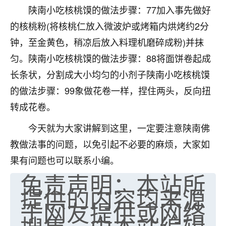
陕南小吃核桃馍的做法步骤：77加入事先做好
七零老顽童
：我母亲前年离世，刚开始我经常
的核桃粉(将核桃仁放入微波炉或烤箱内烘烤约2分
做梦梦见她，后来也是朋友介绍，找到慧来老
师，安排了超度法事，做梦再也没有梦到过
钟，至金黄色，稍凉后放入料理机磨碎成粉)并抹
了，一开始是半信半疑的，图个心安，给亡母
匀。陕南小吃核桃馍的做法步骤：88将面饼卷起成
超度，现在看来，人不信也不行。
长条状，分割成大小均匀的小剂子陕南小吃核桃馍
11
2天前 来自云南
的做法步骤：99象做花卷一样，捏住两头，反向扭
转成花卷。
优秀的张同学
老师收徒吗？？我对这些很感兴趣
今天就为大家讲解到这里，一定要注意陕南佛
15
2天前 来自山西
教做法事的问题，以免引起不必要的麻烦，大家如
果有问题也可以联系小编。
免责声明：本站所
提供的内容均来源
于网友提供或网络