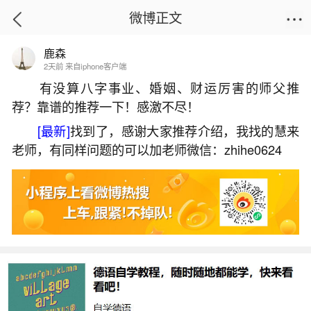
微博正文
鹿森
首页
生活杂谈
正文
2天前 来自iphone客户端
有没算八字事业、婚姻、财运厉害的师父推
荐？靠谱的推荐一下！感激不尽！
陕南佛教做法事
[最新]
找到了，感谢大家推荐介绍，我找的慧来
2026-05-31 15:54:25
24 2 赞
老师，有同样问题的可以加老师微信：zhihe0624
生活中像陕南佛教做法事都是很常见的问题，
但是小问题不注意可能会引起大麻烦，下面就这个
问题给大家做一些解读：
一、烧香时只上一根香代表什么意思
具体来说，一根香可能象征着对神灵或神明的