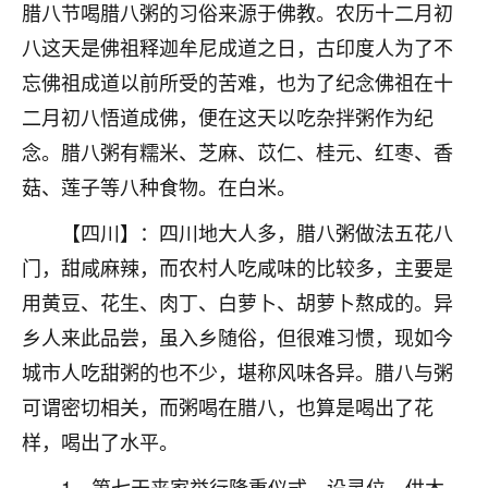
着我晋升有望，我半信半疑的按照老师建议，做了化
腊八节喝腊八粥的习俗来源于佛教。农历十二月初
太岁还有一个发钱粮，本来年前的人事调整，拖到年
八这天是佛祖释迦牟尼成道之日，古印度人为了不
后，我以为都没戏了，结果开年一上班，开会提拔升
职第一个就是我，职务无所谓，主要是底薪加了
忘佛祖成道以前所受的苦难，也为了纪念佛祖在十
3000，非常开心，无论如何，感恩感谢！🙏🏻
二月初八悟道成佛，便在这天以吃杂拌粥作为纪
念。腊八粥有糯米、芝麻、苡仁、桂元、红枣、香
鹿森
：恭喜升职加薪！！，请客吗？�
菇、莲子等八种食物。在白米。
32
12小时前 来自北京
【四川】：四川地大人多，腊八粥做法五花八
心心相印
门，甜咸麻辣，而农村人吃咸味的比较多，主要是
我身体不太好，总是病病殃殃的，去检查又没什么大
用黄豆、花生、肉丁、白萝卜、胡萝卜熬成的。异
问题，反正就是不舒服。中医西医看遍了，找不到问
乡人来此品尝，虽入乡随俗，但很难习惯，现如今
题，后来无意中看到有人推荐慧来老师，跟老师聊过
之后，心情豁然开朗，也听老师建议，处理了一些因
城市人吃甜粥的也不少，堪称风味各异。腊八与粥
果问题。今年以来，身体比以前好多，主要是心情好
可谓密切相关，而粥喝在腊八，也算是喝出了花
了，老师说境随心转，现在深有体会了。
样，喝出了水平。
鹿森
：是的，其实跟老师聊过之后，最大的感
1、第七天丧家举行隆重仪式，设灵位、供木
触，首先就是心态会变好，万般皆是命，半点