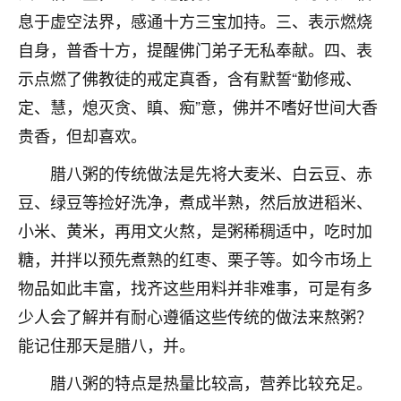
刚找老师做了补财库，希望财运更好一点！
息于虚空法界，感通十方三宝加持。三、表示燃烧
18
2小时前 来自海南
自身，普香十方，提醒佛门弟子无私奉献。四、表
示点燃了佛教徒的戒定真香，含有默誓“勤修戒、
梦醒时分
定、慧，熄灭贪、瞋、痴”意，佛并不嗜好世间大香
我女儿高二叛逆，大半年不上学，一说她就要死要活
的，把我们两口子愁的不行，朋友给我推荐的慧来老
贵香，但却喜欢。
师，一开始我是病急乱投医，这半年来，法事一个个
腊八粥的传统做法是先将大麦米、白云豆、赤
做完，我女儿跟变了个人一样，不期望她能考多好的
大学，只要能安安稳稳的把书读了，身体心理都健健
豆、绿豆等捡好洗净，煮成半熟，然后放进稻米、
康康的我就很知足了！
小米、黄米，再用文火熬，是粥稀稠适中，吃时加
鹿森
：可怜天下父母心啊！
糖，并拌以预先煮熟的红枣、栗子等。如今市场上
物品如此丰富，找齐这些用料并非难事，可是有多
16
3小时前 来自河北
少人会了解并有耐心遵循这些传统的做法来熬粥？
付深
能记住那天是腊八，并。
我是公司人事调整，有升迁机会，但同时竞争的我们
腊八粥的特点是热量比较高，营养比较充足。
三个，找老师的时候是抱着侥幸心理，没想到老师看