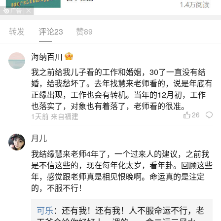
敬仰和崇拜，以及全心全意的供养之心。在佛教
中，虽然三支香更为常见，代表供神、召亡返魂、
转发
评论23
赞89
做法事等，但一根香也可能被用来代表皈依三宝或
海纳百川
特定的祈福意愿。此外，一根香还常被视为平安
我之前给我儿子看的工作和婚姻，30了一直没有结
香，寓意着祈求家人平安、顺利。在陕南、川渝、
婚，给我愁坏了。去年找慧来老师看的，说是年底有
云贵等地区，甚至存在手持一根香进行特定仪式的
正缘出现，工作也会有转机。当年的12月初，工作
也落实了，对象也有着落了，老师看的很准。
习俗
26
1天前 来自福建
二、腊八节的由来
月儿
我结缘慧来老师4年了，一个过来人的建议，之前我
他在佛陀伽耶一株菩提树下，彻悟成道，并创
是不信这些的，现在每年化太岁，看年卦。回顾这些
立了佛教。史传，这一天正是中国的农历十二月初
年，感觉跟老师真是相见恨晚啊。命运真的是注定
的，不服不行！
八日，由于他是释迦族人，后来佛教徒们尊称他是
释迦牟尼，也即是释迦族圣人的意思。佛教传入我
可乐
：还有我！还有我！人不服命运不行，老