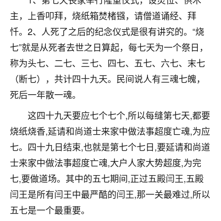
不由人！
主，上香叩拜，烧纸箱焚楮镪，请僧道诵经、拜
忏。2、人死了之后的纪念仪式是很有讲究的。“烧
9
1天前 来自四川
七”就是从死者去世之日算起，每七天为一个祭日，
金白水清
称为头七、二七、三七、四七、五七、六七、末七
我也想找老师看看，有没有人给个联系方式的啊？
（断七），共计四十九天。民间说人有三魂七魄，
鹿森
：慧来老师微信：gjsy0624
死后一年散一魂。
12
这四十九天要应七个七个,所以每缝第七天,都要
1天前 来自江西
烧纸烧香,延请和尚道士来家中做法事超度亡魂,为应
青春168
七。四十九日结束,也就是第七个七日,要延请和尚道
我也想要，我也想要！
士来家中做法事超度亡魂,大户人家大势超度,为完
15
2天前 来自山西
七,要做道场。其中的五七期间,正过五殿闫王,五殿
Jessica李
闫王是所有闫王中最严酷的闫王,那一关最难过,所以
老师做不做超度法事？我想给我奶奶做超度，她今年
五七是一个最重要。
刚去世了。