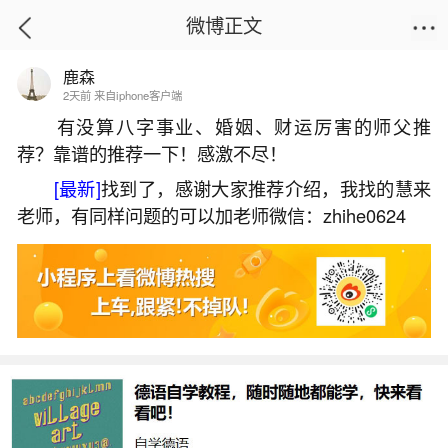
微博正文
鹿森
首页
星座运势
正文
2天前 来自iphone客户端
有没算八字事业、婚姻、财运厉害的师父推
荐？靠谱的推荐一下！感激不尽！
怎么为流产的婴灵超度？
[最新]
找到了，感谢大家推荐介绍，我找的慧来
2026-05-31 15:47:44
6 7 赞
老师，有同样问题的可以加老师微信：zhihe0624