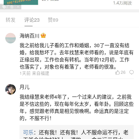
转发
评论23
赞89
生活中像怎么为流产的婴灵超度？都是很常见
的问题，但是小问题不注意可能会引起大麻烦，下
海纳百川
面就这个问题给大家做一些解读：
我之前给我儿子看的工作和婚姻，30了一直没有结
婚，给我愁坏了。去年找慧来老师看的，说是年底有
一、怎样为堕胎灵婴超度
正缘出现，工作也会有转机。当年的12月初，工作
也落实了，对象也有着落了，老师看的很准。
26
1天前 来自福建
超度堕胎灵婴的方法多种多样，其中一种常见
的方式是通过念诵佛号并进行功德回向。选择一个
月儿
安静的地方，双手合十，开始念诵“南无阿弥陀佛”，
我结缘慧来老师4年了，一个过来人的建议，之前我
可以多念几遍。完成后，进行回向，即在心中默
是不信这些的，现在每年化太岁，看年卦。回顾这些
年，感觉跟老师真是相见恨晚啊。命运真的是注定
念：愿以此功德，让我的堕胎婴灵与佛结缘，离苦
的，不服不行！
得乐，往生极乐。这种做法应频繁进行，以期达到
可乐
：还有我！还有我！人不服命运不行，老
更好的超度效果。在进行超度的过程中，