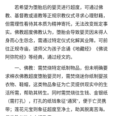
着我晋升有望，我半信半疑的按照老师建议，做了化
若希望为堕胎后的婴灵进行超度，可通过佛
太岁还有一个发钱粮，本来年前的人事调整，拖到年
后，我以为都没戏了，结果开年一上班，开会提拔升
教、基督教或道教等正规宗教仪式寻求心理慰藉，
职第一个就是我，职务无所谓，主要是底薪加了
但需理性看待其本质为精神寄托，无法改变既定事
3000，非常开心，无论如何，感恩感谢！🙏🏻
实。佛教超度佛教认为，堕胎会导致婴灵因未得人
鹿森
：恭喜升职加薪！！，请客吗？�
身而心生怨念，需通过特定仪式化解其业障。可前
32
往正规寺庙，请师父为孩子念诵《地藏经》《佛说
12小时前 来自北京
阿弥陀经》等经典，通过经文的。
心心相印
一、佛教：需焚烧特定纸制物品，但未明确要
我身体不太好，总是病病殃殃的，去检查又没什么大
问题，反正就是不舒服。中医西医看遍了，找不到问
求棉衣佛教超度堕胎婴灵时，需焚烧迷你纸制婴孩
题，后来无意中看到有人推荐慧来老师，跟老师聊过
衣物、鞋帽，这类物品象征为亡灵提供现实中的生
之后，心情豁然开朗，也听老师建议，处理了一些因
果问题。今年以来，身体比以前好多，主要是心情好
活所需，帮助其转生。同时需焚烧往生钱、金银纸
了，老师说境随心转，现在深有体会了。
（需打孔），打孔的纸钱象征“通冥”，便于亡灵携
带；莲花元宝则象征超度至净土，助其脱离苦海。
鹿森
：是的，其实跟老师聊过之后，最大的感
触，首先就是心态会变好，万般皆是命，半点