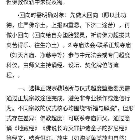
但佛教仪轨中未提及需。
不由人！
•回向时需明确对象：先做大回向（愿以此功
9
1天前 来自四川
德，庄严佛净土，上报四重恩，下济三途苦），再
做小回向（回向给自身堕胎婴灵，祈请佛力超拔其
金白水清
离苦得乐、往生净土）。2.寺庙法会•联系正规寺庙
我也想找老师看看，有没有人给个联系方式的啊？
（如天齐庙、净慈寺等）参与中元法会或专门超度
鹿森
：慧来老师微信：gjsy0624
科仪，由师父主持诵经、设坛、焚化牌位等流
12
1天前 来自江西
程，。
青春168
一、选择正规宗教场所与仪式超度堕胎婴灵需
我也想要，我也想要！
通过正规宗教途径完成，避免非专业操作或迷信行
15
2天前 来自山西
为。不同宗教的仪式核心均围绕“祈福与解脱”，但形
Jessica李
式存在差异：佛教超度：可联系寺庙师父，通过念
老师做不做超度法事？我想给我奶奶做超度，她今年
诵《地藏经》《佛说长寿灭罪护诸童子陀罗尼经》
刚去世了。
等经文，结合供灯、放生（如购买鱼类放归自然）