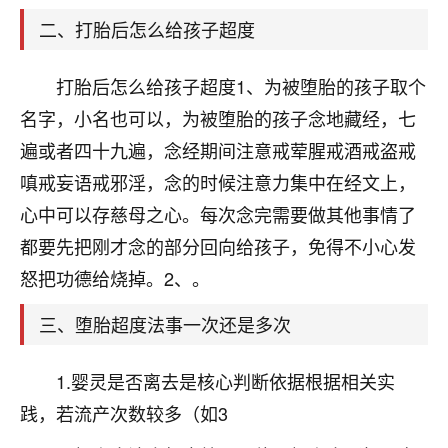
天爷会给你好好上一课的。一命二运三风水，
哪样不服都不行！
二、打胎后怎么给孩子超度
平安是福
：我也是每年找老师化太岁，看年
卦，认识老师3年了，都是缘分啊！
打胎后怎么给孩子超度1、为被堕胎的孩子取个
19
名字，小名也可以，为被堕胎的孩子念地藏经，七
17分钟前 来自湖北
遍或者四十九遍，念经期间注意戒荤腥戒酒戒盗戒
心若莲花
嗔戒妄语戒邪淫，念的时候注意力集中在经文上，
我是做餐饮的，这两年，生意屡屡受挫，店开一家关
心中可以存慈母之心。每次念完需要做其他事情了
一家，要么生意不好，生意好的就出事。前些年攒的
家底快败光了，真是倒霉！我也想找人看看到底怎么
都要先把刚才念的部分回向给孩子，免得不小心发
回事？
怒把功德给烧掉。2、。
鹿森
：你可以找老师看看，人有时不服命不行
三、堕胎超度法事一次还是多次
啊！
太阳当空赵
：我也做餐饮的，生意不算大，但
1.婴灵是否离去是核心判断依据根据相关实
是我从找店开始都是找慧来老师跟进的，选
址、风水、还有开业日子，哪哪都看了，虽然
践，若流产次数较多（如3
大环境不好，但是我家生意还可以，前几天又