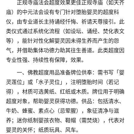
刚找老师做了补财库，希望财运更好一点！
正规寺庙法会超度效果更佳正规寺庙（如天齐
庙）的中元法会设有专门针对堕胎婴灵的超度科
18
2小时前 来自海南
仪，由专业道长主持诵经忏悔、祈请天尊接引。此
梦醒时分
类仪式通过系统化流程（如设坛、诵经、焚化表文
我女儿高二叛逆，大半年不上学，一说她就要死要活
等），能针对性化解婴灵因未得生养而产生的怨
的，把我们两口子愁的不行，朋友给我推荐的慧来老
气，并借助集体功德力助其往生善道。此类超度因
师，一开始我是病急乱投医，这半年来，法事一个个
做完，我女儿跟变了个人一样，不期望她能考多好的
专业性强、持续性有保障，效果。
大学，只要能安安稳稳的把书读了，身体心理都健健
一、佛教超度用品准备牌位供奉：需书写「婴
康康的我就很知足了！
灵莲位」或「水子灵位」，注明堕胎时间（若记
鹿森
：可怜天下父母心啊！
得），材质可选黄纸、红纸或木质。牌位用于明确
16
3小时前 来自河北
超度对象，帮助婴灵获得功德。供品：包括清水、
牛奶、蜂蜜、素点心（忌荤腥），象征清净与滋
付深
养；迷你纸制婴孩衣物、鞋帽（需焚烧），代表对
我是公司人事调整，有升迁机会，但同时竞争的我们
三个，找老师的时候是抱着侥幸心理，没想到老师看
婴灵的关怀；纸质玩具、风车。