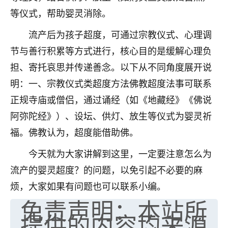
等仪式，帮助婴灵消除。
七零老顽童
：我母亲前年离世，刚开始我经常
做梦梦见她，后来也是朋友介绍，找到慧来老
流产后为孩子超度，可通过宗教仪式、心理调
师，安排了超度法事，做梦再也没有梦到过
节与善行积累等方式进行，核心目的是缓解心理负
了，一开始是半信半疑的，图个心安，给亡母
超度，现在看来，人不信也不行。
担、寄托哀思并传递善念。以下从不同角度展开说
明：一、宗教仪式类超度方法佛教超度法事可联系
11
2天前 来自云南
正规寺庙或僧侣，通过诵经（如《地藏经》《佛说
优秀的张同学
阿弥陀经》）、设坛、供灯、放生等仪式为婴灵祈
老师收徒吗？？我对这些很感兴趣
福。佛教认为，超度能借助佛。
15
2天前 来自山西
今天就为大家讲解到这里，一定要注意怎么为
流产的婴灵超度？的问题，以免引起不必要的麻
烦，大家如果有问题也可以联系小编。
免责声明：本站所
提供的内容均来源