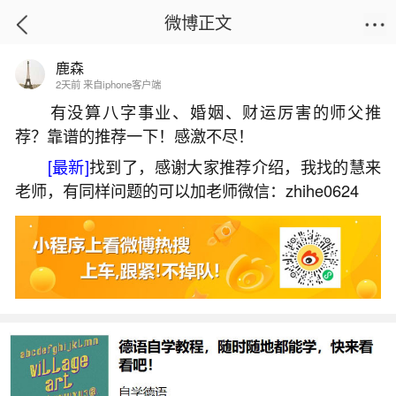
微博正文
鹿森
首页
生活杂谈
正文
2天前 来自iphone客户端
有没算八字事业、婚姻、财运厉害的师父推
荐？靠谱的推荐一下！感激不尽！
2026属马女9月份运势如何？
[最新]
找到了，感谢大家推荐介绍，我找的慧来
2026-05-31 15:44:24
12 4 赞
老师，有同样问题的可以加老师微信：zhihe0624
生活中像2026属马女9月份运势如何？都是很
常见的问题，但是小问题不注意可能会引起大麻
烦，下面就这个问题给大家做一些解读：
1、90马女2026全年每月运势
90年属马女性2026年全年每月运势整体呈先扬