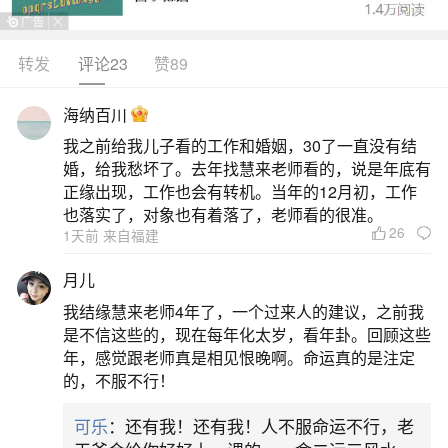
后抑、波折中见转机之势。年初事业起步有劲，1月
易获新职或项目启动，2月或有意外之财入账；3月
转发
评论23
赞89
需防小人，行事宜低调；4月机遇浮现，把握得当可
海纳百川
占先机；5月为情绪与关系高危期，“双午自刑”明
我之前给我儿子看的工作和婚姻，30了一直没有结
显，尤忌冲动决策，感情易因琐事争执。进入下半
婚，给我愁坏了。去年找慧来老师看的，说是年底有
年，6月起火势渐缓，思维清晰度回升；7月注意财
正缘出现，工作也会有转机。当年的12月初，工作
也落实了，对象也有着落了，老师看的很准。
务规划，避免大额
26
1天前 来自福建
2、90属马人2026每月运势
月儿
我结缘慧来老师4年了，一个过来人的建议，之前我
事业上，1月、6月、9月为黄金期，尤其6月6
是不信这些的，现在每年化太岁，看年卦。回顾这些
日前后有意外机遇，9月晋升概率高；财运方面，2
年，感觉跟老师真是相见恨晚啊。命运真的是注定
的，不服不行！
月偏财旺但防陷阱，8月桃花带财，单身者白露前后
易遇正缘；健康要盯紧腰椎、心脑血管和呼吸道，
可乐
：还有我！还有我！人不服命运不行，老