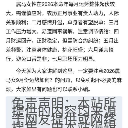
属马女性在2026本命年每月运势整体起伏较
七零老顽童
：我母亲前年离世，刚开始我经常
大，需谨慎应对。农历正月事业有贵人助力，人际
做梦梦见她，后来也是朋友介绍，找到慧来老
师，安排了超度法事，做梦再也没有梦到过
关系顺利；二月感情升温，单身者有望脱单；三月
了，一开始是半信半疑的，图个心安，给亡母
工作压力增大，易遭同事误解，注意调节情绪；四
超度，现在看来，人不信也不行。
月财运回升，正财稳定，但需防合约纠纷；五月出
11
2天前 来自云南
差频繁，注意身体健康，桃花旺盛；六月谨言慎
行，避免口舌是非；七月职场压力明显。
优秀的张同学
老师收徒吗？？我对这些很感兴趣
今天就为大家讲解到这里，一定要注意2026属
15
2天前 来自山西
马女9月份运势如何？的问题，以免引起不必要的麻
烦，大家如果有问题也可以联系小编。
免责声明：本站所
提供的内容均来源
于网友提供或网络
搜集，由本站编辑