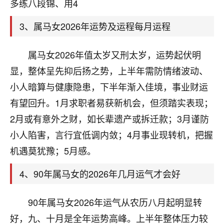
天爷会给你好好上一课的。一命二运三风水，
多练八段锦、用4
哪样不服都不行！
平安是福
：我也是每年找老师化太岁，看年
3、属马女2026年运势及运程每月运程
卦，认识老师3年了，都是缘分啊！
属马女2026年值太岁又刑太岁，运势起伏明
19
17分钟前 来自湖北
显，整体呈先抑后扬之势，上半年需防情绪波动、
心若莲花
小人暗算与健康隐患，下半年渐入佳境，事业财运
我是做餐饮的，这两年，生意屡屡受挫，店开一家关
有望回升。1月求职者易获新机会，但须踏实表现；
一家，要么生意不好，生意好的就出事。前些年攒的
2月或有意外之财，如长辈遗产或拆迁款；3月谨防
家底快败光了，真是倒霉！我也想找人看看到底怎么
回事？
小人陷害，言行宜低调内敛；4月事业现转机，把握
机遇莫犹豫；5月感。
鹿森
：你可以找老师看看，人有时不服命不行
啊！
4、90年属马女的2026年几月运气才会好
太阳当空赵
：我也做餐饮的，生意不算大，但
是我从找店开始都是找慧来老师跟进的，选
90年属马女2026年运气从农历八月起明显转
址、风水、还有开业日子，哪哪都看了，虽然
大环境不好，但是我家生意还可以，前几天又
好，九、十月是全年运势高峰。上半年整体压力较