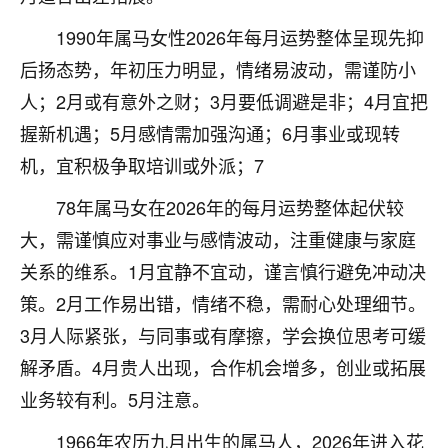
着我晋升有望，我半信半疑的按照老师建议，做了化
太岁还有一个发钱粮，本来年前的人事调整，拖到年
1990年属马女性2026年每月运势整体呈现先抑
后，我以为都没戏了，结果开年一上班，开会提拔升
后扬态势，年初压力明显，情绪易波动，需谨防小
职第一个就是我，职务无所谓，主要是底薪加了
3000，非常开心，无论如何，感恩感谢！🙏🏻
人；2月或有意外之财；3月要低调避是非；4月宜把
握新机遇；5月感情需加强沟通；6月事业或现转
鹿森
：恭喜升职加薪！！，请客吗？�
机，宜积极争取培训或外派；7
32
12小时前 来自北京
78年属马女在2026年的每月运势整体起伏较
心心相印
大，需谨慎应对事业与感情波动，注重健康与家庭
我身体不太好，总是病病殃殃的，去检查又没什么大
关系的维系。1月宜静不宜动，谨言慎行避免冲动决
问题，反正就是不舒服。中医西医看遍了，找不到问
策。2月工作易出错，情绪不稳，需耐心处理细节。
题，后来无意中看到有人推荐慧来老师，跟老师聊过
之后，心情豁然开朗，也听老师建议，处理了一些因
3月人际紧张，与同事或有摩擦，学会换位思考可缓
果问题。今年以来，身体比以前好多，主要是心情好
解矛盾。4月贵人出现，合作机会增多，创业或拓展
了，老师说境随心转，现在深有体会了。
业务较有利。5月注意。
鹿森
：是的，其实跟老师聊过之后，最大的感
1966年农历九月出生的属马人，2026年进入花
触，首先就是心态会变好，万般皆是命，半点