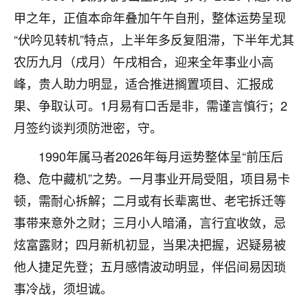
不由人！
甲之年，正值本命年叠加午午自刑，整体运势呈现
“伏吟见转机”特点，上半年多反复阻滞，下半年尤其
9
1天前 来自四川
农历九月（戌月）午戌相合，迎来全年事业小高
金白水清
峰，贵人助力明显，适合推进搁置项目、汇报成
我也想找老师看看，有没有人给个联系方式的啊？
果、争取认可。1月易有口舌是非，需谨言慎行；2
月签约谈判须防泄密，守。
鹿森
：慧来老师微信：gjsy0624
1990年属马者2026年每月运势整体呈“前压后
12
1天前 来自江西
稳、危中藏机”之势。一月事业开局受阻，项目易卡
青春168
顿，需耐心拆解；二月或有长辈离世、老宅拆迁等
我也想要，我也想要！
事带来意外之财；三月小人暗涌，言行宜收敛，忌
15
2天前 来自山西
炫富露财；四月新机初显，当果决把握，迟疑易被
Jessica李
他人捷足先登；五月感情波动明显，伴侣间易因琐
老师做不做超度法事？我想给我奶奶做超度，她今年
事冷战，须坦诚。
刚去世了。