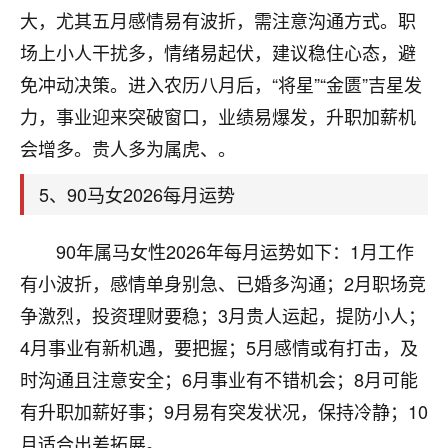
刚找老师做了补财库，希望财运更好一点！
大，尤其五月感情易有波折，需注意沟通方式。职
18
场上小人干扰多，情绪易起伏，建议稳住心态，避
2小时前 来自海南
免冲动决策。进入农历八月后，“将星”“金匮”吉星发
梦醒时分
力，事业迎来突破窗口，业绩易爆发，升职加薪机
我女儿高二叛逆，大半年不上学，一说她就要死要活
会增多。贵人多为属虎、。
的，把我们两口子愁的不行，朋友给我推荐的慧来老
师，一开始我是病急乱投医，这半年来，法事一个个
5、90马女2026每月运势
做完，我女儿跟变了个人一样，不期望她能考多好的
大学，只要能安安稳稳的把书读了，身体心理都健健
康康的我就很知足了！
90年属马女性2026年每月运势如下：1月工作
有小波折，感情单身别急、已婚多沟通；2月职场竞
鹿森
：可怜天下父母心啊！
争激烈，投资理财要稳；3月贵人运起，提防小人；
16
3小时前 来自河北
4月事业有新机遇，要把握；5月感情或有打击，及
付深
时沟通且注意安全；6月事业有不错机会；8月可能
我是公司人事调整，有升迁机会，但同时竞争的我们
有升职加薪好事；9月易有突发状况，保持冷静；10
三个，找老师的时候是抱着侥幸心理，没想到老师看
月适合出差拓展。