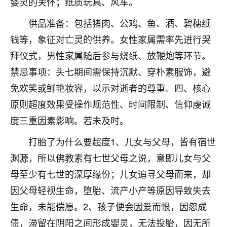
婴灵的关怀；纸质玩具、风车。
着我晋升有望，我半信半疑的按照老师建议，做了化
太岁还有一个发钱粮，本来年前的人事调整，拖到年
供品准备：包括猪肉、公鸡、鱼、酒、碧穗纸
后，我以为都没戏了，结果开年一上班，开会提拔升
职第一个就是我，职务无所谓，主要是底薪加了
钱等，象征对亡灵的供养。女性家属需率先进行哭
3000，非常开心，无论如何，感恩感谢！🙏🏻
拜仪式，男性家属随后参与烧纸、放鞭炮等环节。
禁忌事项：头七期间需保持沉默、穿朴素服饰，避
鹿森
：恭喜升职加薪！！，请客吗？�
免欢笑或鲜艳妆容，以示对逝者的尊重。四、核心
32
12小时前 来自北京
原则超度效果受操作规范性、时间限制、信仰虔诚
心心相印
度三重因素影响。若未及时。
我身体不太好，总是病病殃殃的，去检查又没什么大
打胎了为什么要超度1、儿女与父母，皆有宿世
问题，反正就是不舒服。中医西医看遍了，找不到问
题，后来无意中看到有人推荐慧来老师，跟老师聊过
渊源，所以佛教素有七世父母之说，意即儿女与父
之后，心情豁然开朗，也听老师建议，处理了一些因
母至少有七世的深厚缘份；儿女追寻父母而来，却
果问题。今年以来，身体比以前好多，主要是心情好
因父母轻视生命，堕胎、流产小产等原因导致失去
了，老师说境随心转，现在深有体会了。
生命，未能偿愿。2、孩子便会因爱而恨，因怨成
鹿森
：是的，其实跟老师聊过之后，最大的感
债，滞留在阴阳之间形成婴灵，无法投胎，因无所
触，首先就是心态会变好，万般皆是命，半点