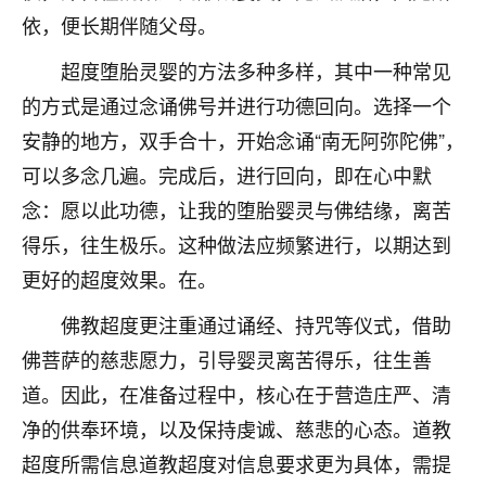
依，便长期伴随父母。
不由人！
超度堕胎灵婴的方法多种多样，其中一种常见
9
1天前 来自四川
的方式是通过念诵佛号并进行功德回向。选择一个
金白水清
安静的地方，双手合十，开始念诵“南无阿弥陀佛”，
我也想找老师看看，有没有人给个联系方式的啊？
可以多念几遍。完成后，进行回向，即在心中默
鹿森
：慧来老师微信：gjsy0624
念：愿以此功德，让我的堕胎婴灵与佛结缘，离苦
得乐，往生极乐。这种做法应频繁进行，以期达到
12
1天前 来自江西
更好的超度效果。在。
青春168
佛教超度更注重通过诵经、持咒等仪式，借助
我也想要，我也想要！
15
佛菩萨的慈悲愿力，引导婴灵离苦得乐，往生善
2天前 来自山西
道。因此，在准备过程中，核心在于营造庄严、清
Jessica李
净的供奉环境，以及保持虔诚、慈悲的心态。道教
老师做不做超度法事？我想给我奶奶做超度，她今年
超度所需信息道教超度对信息要求更为具体，需提
刚去世了。