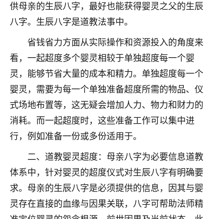
供母亲的生辰八字，最好也能获得婴灵之父的生辰
七零老顽童
：我母亲前年离世，刚开始我经常
八字。生辰八字是道教法事中。
做梦梦见她，后来也是朋友介绍，找到慧来老
师，安排了超度法事，做梦再也没有梦到过
省钱省力方面从实际操作和资源投入的角度来
了，一开始是半信半疑的，图个心安，给亡母
看，一起超度多个婴灵相较于单独超度每一个婴
超度，现在看来，人不信也不行。
灵，能够节省大量的成本和精力。单独超度每一个
11
2天前 来自云南
婴灵，需要为每一个单独准备超度所需的物品、仪
式场地布置等，这无疑会增加人力、物力和财力的
优秀的张同学
老师收徒吗？？我对这些很感兴趣
消耗。而一起超度时，这些准备工作可以集中进
15
2天前 来自山西
行，例如准备一份或多份适用于。
二、道教婴灵超度：母亲八字为必要信息道教
体系中，针对婴灵的超度仪式对生辰八字有明确要
求。母亲的生辰八字是必须提供的信息，因其与婴
灵存在直接的血缘与因果关联，八字可帮助法师精
准定位婴灵的怨念根源、前世因果及当前状态。此