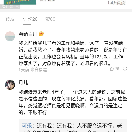
转发
评论23
赞89
生活中像婴灵超度准备什么？都是很常见的问
题，但是小问题不注意可能会引起大麻烦，下面就
海纳百川
这个问题给大家做一些解读：
我之前给我儿子看的工作和婚姻，30了一直没有结
婚，给我愁坏了。去年找慧来老师看的，说是年底有
1、坠胎婴儿超度用品有哪些
正缘出现，工作也会有转机。当年的12月初，工作
也落实了，对象也有着落了，老师看的很准。
26
1天前 来自福建
一、佛教超度用品牌位供奉需书写「婴灵莲
位」或「水子灵位」，注明堕胎时间（若记得）。
月儿
牌位材质以黄纸、红纸或木质为主。供品饮食：清
我结缘慧来老师4年了，一个过来人的建议，之前我
水、牛奶、蜂蜜、素点心（忌荤腥）。衣物：迷你
是不信这些的，现在每年化太岁，看年卦。回顾这些
年，感觉跟老师真是相见恨晚啊。命运真的是注定
纸制婴孩衣物、鞋帽（需焚烧）。玩具：纸质玩
的，不服不行！
具、风车等象征性物品。宗教物品《地藏经》或
可乐
：还有我！还有我！人不服命运不行，老
《往生咒》经文抄写/诵读。往生莲位（寺庙供奉用