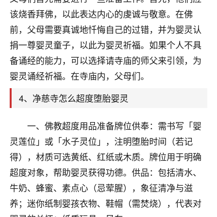
刚找老师做了补财库，希望财运更好一点！
该烧香拜佛，以此表达内心的虔诚与敬意。在佛
18
2小时前 来自海南
前，父母需要真诚地忏悔自己的过错，并为婴灵认
捐一尊婴灵童子，以此为婴灵祈福。如果个人不具
梦醒时分
备诵经的能力，可以选择请寺庙的师父来引领，为
我女儿高二叛逆，大半年不上学，一说她就要死要活
的，把我们两口子愁的不行，朋友给我推荐的慧来老
婴灵诵经祈福。在寺庙内，父母们。
师，一开始我是病急乱投医，这半年来，法事一个个
做完，我女儿跟变了个人一样，不期望她能考多好的
4、净慈寺怎么超度堕胎婴灵
大学，只要能安安稳稳的把书读了，身体心理都健健
康康的我就很知足了！
一、佛教超度用品准备牌位供奉：需书写「婴
鹿森
：可怜天下父母心啊！
灵莲位」或「水子灵位」，注明堕胎时间（若记
得），材质可选黄纸、红纸或木质。牌位用于明确
16
3小时前 来自河北
超度对象，帮助婴灵获得功德。供品：包括清水、
付深
牛奶、蜂蜜、素点心（忌荤腥），象征清净与滋
我是公司人事调整，有升迁机会，但同时竞争的我们
养；迷你纸制婴孩衣物、鞋帽（需焚烧），代表对
三个，找老师的时候是抱着侥幸心理，没想到老师看