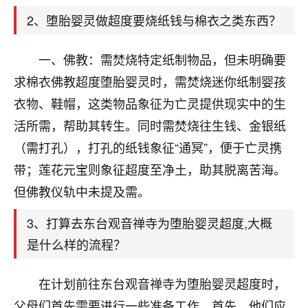
天爷会给你好好上一课的。一命二运三风水，
哪样不服都不行！
2、堕胎婴灵做超度要烧纸钱与棉衣之类东西？
平安是福
：我也是每年找老师化太岁，看年
卦，认识老师3年了，都是缘分啊！
一、佛教：需焚烧特定纸制物品，但未明确要
19
求棉衣佛教超度堕胎婴灵时，需焚烧迷你纸制婴孩
17分钟前 来自湖北
衣物、鞋帽，这类物品象征为亡灵提供现实中的生
心若莲花
活所需，帮助其转生。同时需焚烧往生钱、金银纸
我是做餐饮的，这两年，生意屡屡受挫，店开一家关
（需打孔），打孔的纸钱象征“通冥”，便于亡灵携
一家，要么生意不好，生意好的就出事。前些年攒的
家底快败光了，真是倒霉！我也想找人看看到底怎么
带；莲花元宝则象征超度至净土，助其脱离苦海。
回事？
但佛教仪轨中未提及需。
鹿森
：你可以找老师看看，人有时不服命不行
3、打算去东台观音禅寺为堕胎婴灵超度,大概
啊！
是什么样的流程？
太阳当空赵
：我也做餐饮的，生意不算大，但
是我从找店开始都是找慧来老师跟进的，选
址、风水、还有开业日子，哪哪都看了，虽然
在计划前往东台观音禅寺为堕胎婴灵超度时，
大环境不好，但是我家生意还可以，前几天又
父母们首先需要进行一些准备工作。首先，他们应