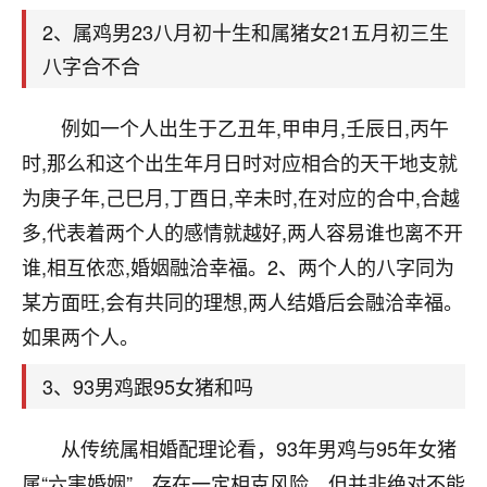
天爷会给你好好上一课的。一命二运三风水，
哪样不服都不行！
2、属鸡男23八月初十生和属猪女21五月初三生
平安是福
：我也是每年找老师化太岁，看年
八字合不合
卦，认识老师3年了，都是缘分啊！
例如一个人出生于乙丑年,甲申月,壬辰日,丙午
19
17分钟前 来自湖北
时,那么和这个出生年月日时对应相合的天干地支就
心若莲花
为庚子年,己巳月,丁酉日,辛未时,在对应的合中,合越
我是做餐饮的，这两年，生意屡屡受挫，店开一家关
多,代表着两个人的感情就越好,两人容易谁也离不开
一家，要么生意不好，生意好的就出事。前些年攒的
家底快败光了，真是倒霉！我也想找人看看到底怎么
谁,相互依恋,婚姻融洽幸福。2、两个人的八字同为
回事？
某方面旺,会有共同的理想,两人结婚后会融洽幸福。
如果两个人。
鹿森
：你可以找老师看看，人有时不服命不行
啊！
3、93男鸡跟95女猪和吗
太阳当空赵
：我也做餐饮的，生意不算大，但
是我从找店开始都是找慧来老师跟进的，选
址、风水、还有开业日子，哪哪都看了，虽然
从传统属相婚配理论看，93年男鸡与95年女猪
大环境不好，但是我家生意还可以，前几天又
属“六害婚姻”，存在一定相克风险，但并非绝对不能