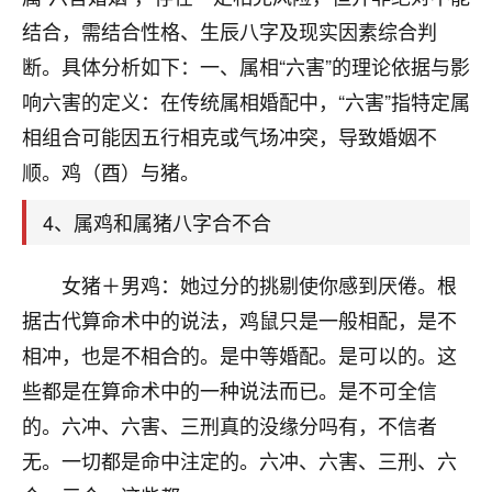
刚找老师做了补财库，希望财运更好一点！
结合，需结合性格、生辰八字及现实因素综合判
18
2小时前 来自海南
断。具体分析如下：一、属相“六害”的理论依据与影
响六害的定义：在传统属相婚配中，“六害”指特定属
梦醒时分
相组合可能因五行相克或气场冲突，导致婚姻不
我女儿高二叛逆，大半年不上学，一说她就要死要活
的，把我们两口子愁的不行，朋友给我推荐的慧来老
顺。鸡（酉）与猪。
师，一开始我是病急乱投医，这半年来，法事一个个
做完，我女儿跟变了个人一样，不期望她能考多好的
4、属鸡和属猪八字合不合
大学，只要能安安稳稳的把书读了，身体心理都健健
康康的我就很知足了！
女猪＋男鸡：她过分的挑剔使你感到厌倦。根
鹿森
：可怜天下父母心啊！
据古代算命术中的说法，鸡鼠只是一般相配，是不
相冲，也是不相合的。是中等婚配。是可以的。这
16
3小时前 来自河北
些都是在算命术中的一种说法而已。是不可全信
付深
的。六冲、六害、三刑真的没缘分吗有，不信者
我是公司人事调整，有升迁机会，但同时竞争的我们
无。一切都是命中注定的。六冲、六害、三刑、六
三个，找老师的时候是抱着侥幸心理，没想到老师看