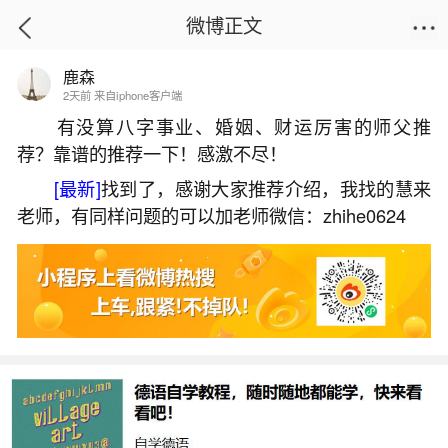
微博正文
鹿森
首页
生活杂谈
正文
2天前 来自iphone客户端
有没算八字事业、婚姻、财运厉害的师父推
荐？靠谱的推荐一下！感激不尽！
农历几月出生男鸡女猪八字不合？
[最新]
找到了，感谢大家推荐介绍，我找的慧来
2026-05-31 14:29:10
20 7 赞
老师，有同样问题的可以加老师微信：zhihe0624