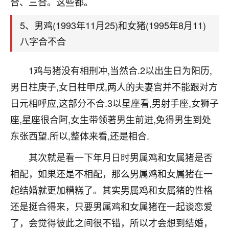
合、三合。这些都。
着我晋升有望，我半信半疑的按照老师建议，做了化
太岁还有一个发钱粮，本来年前的人事调整，拖到年
5、男鸡(1993年11月25)和女猪(1995年8月11)
后，我以为都没戏了，结果开年一上班，开会提拔升
职第一个就是我，职务无所谓，主要是底薪加了
八字合不合
3000，非常开心，无论如何，感恩感谢！🙏🏻
1鸡与猪没有相刑冲,当然合.2以出生日为阳历,
鹿森
：恭喜升职加薪！！，请客吗？�
男日柱庚子,女日柱甲戌,两人的夫妻宫并不能跟对方
32
12小时前 来自北京
日元相呼应,这部分不合.3以星座看,男射手座,女狮子
心心相印
座,星座很合阿,女生带领著男生前进,免得男生到处
我身体不太好，总是病病殃殃的，去检查又没什么大
东张西望.所以,整体来看,还是相合.
问题，反正就是不舒服。中医西医看遍了，找不到问
其次就是看一下年月日时男属鸡和女属猪是否
题，后来无意中看到有人推荐慧来老师，跟老师聊过
之后，心情豁然开朗，也听老师建议，处理了一些因
相配，如果还是不相配，那么男属鸡和女属猪在一
果问题。今年以来，身体比以前好多，主要是心情好
起结婚就更加糟糕了。其实男属鸡和女属猪的性格
了，老师说境随心转，现在深有体会了。
还是挺合得来，只要男属鸡和女属猪在一起谈恋爱
鹿森
：是的，其实跟老师聊过之后，最大的感
了，会觉得彼此之间很不错，所以才会想到结婚，
触，首先就是心态会变好，万般皆是命，半点