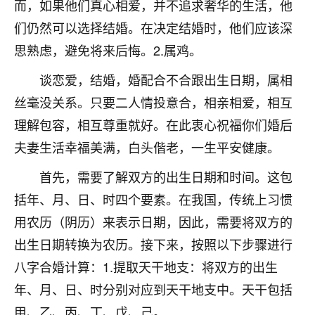
而，如果他们真心相爱，并不追求奢华的生活，他
七零老顽童
：我母亲前年离世，刚开始我经常
们仍然可以选择结婚。在决定结婚时，他们应该深
做梦梦见她，后来也是朋友介绍，找到慧来老
思熟虑，避免将来后悔。2.属鸡。
师，安排了超度法事，做梦再也没有梦到过
了，一开始是半信半疑的，图个心安，给亡母
谈恋爱，结婚，婚配合不合跟出生日期，属相
超度，现在看来，人不信也不行。
丝毫没关系。只要二人情投意合，相亲相爱，相互
11
2天前 来自云南
理解包容，相互尊重就好。在此衷心祝福你们婚后
夫妻生活幸福美满，白头偕老，一生平安健康。
优秀的张同学
老师收徒吗？？我对这些很感兴趣
首先，需要了解双方的出生日期和时间。这包
15
2天前 来自山西
括年、月、日、时四个要素。在我国，传统上习惯
用农历（阴历）来表示日期，因此，需要将双方的
出生日期转换为农历。接下来，按照以下步骤进行
八字合婚计算：1.提取天干地支：将双方的出生
年、月、日、时分别对应到天干地支中。天干包括
甲、乙、丙、丁、戊、己。