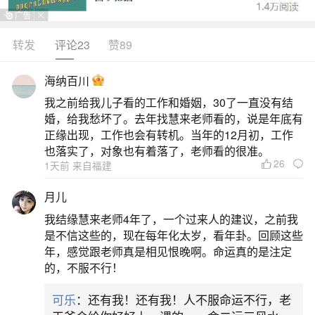
转发
评论23
赞89
生活中像农历几月出生男鸡女猪八字不合？都
是很常见的问题，但是小问题不注意可能会引起大
海纳百川
麻烦，下面就这个问题给大家做一些解读：
我之前给我儿子看的工作和婚姻，30了一直没有结
婚，给我愁坏了。去年找慧来老师看的，说是年底有
1、女农历9月2属猪和男农历1月16属鸡相配吗
正缘出现，工作也会有转机。当年的12月初，工作
也落实了，对象也有着落了，老师看的很准。
26
1天前 来自福建
根据古代算命术中的说法，鸡猪只是一般相
合，是不相冲，也是不相合的。是中等婚配。所以
月儿
是可以的。这些都是在算命术中的一种说法而已。
我结缘慧来老师4年了，一个过来人的建议，之前我
是不可全信的。合八字所谓“大相”合与不合，就是按
是不信这些的，现在每年化太岁，看年卦。回顾这些
年，感觉跟老师真是相见恨晚啊。命运真的是注定
十二生肖，看男女的属相是否相冲相克，当地流传
的，不服不行！
着一首《大相歌》：鼠羊一旦休，白马犯青牛，虎
可乐
：还有我！还有我！人不服命运不行，老
蛇如刀绞，龙兔泪长流，金鸡怕玉犬，猴猪