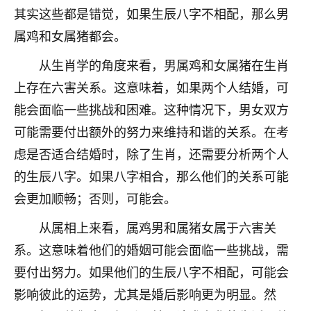
其实这些都是错觉，如果生辰八字不相配，那么男
不由人！
属鸡和女属猪都会。
9
1天前 来自四川
从生肖学的角度来看，男属鸡和女属猪在生肖
金白水清
上存在六害关系。这意味着，如果两个人结婚，可
我也想找老师看看，有没有人给个联系方式的啊？
能会面临一些挑战和困难。这种情况下，男女双方
可能需要付出额外的努力来维持和谐的关系。在考
鹿森
：慧来老师微信：gjsy0624
虑是否适合结婚时，除了生肖，还需要分析两个人
12
1天前 来自江西
的生辰八字。如果八字相合，那么他们的关系可能
青春168
会更加顺畅；否则，可能会。
我也想要，我也想要！
从属相上来看，属鸡男和属猪女属于六害关
15
2天前 来自山西
系。这意味着他们的婚姻可能会面临一些挑战，需
Jessica李
要付出努力。如果他们的生辰八字不相配，可能会
老师做不做超度法事？我想给我奶奶做超度，她今年
影响彼此的运势，尤其是婚后影响更为明显。然
刚去世了。