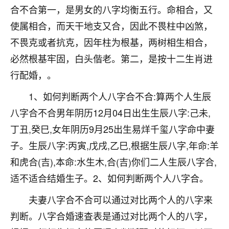
合不合第一，是男女的八字均衡五行。命相合，又
不由人！
使属相合，而天干地支又合，因此不畏柱中凶煞，
9
1天前 来自四川
不畏克或者抗克，因年柱为根基，两树相生相合，
金白水清
必然根基牢固，白头偕老。第二，是按十二生肖进
我也想找老师看看，有没有人给个联系方式的啊？
行配婚，。
1、如何判断两个人八字合不合:算两个人生辰
鹿森
：慧来老师微信：gjsy0624
八字合不合男年阴历12月04日出生生辰八字:己未,
12
1天前 来自江西
丁丑,癸巳,女年阴历9月25出生易烊千玺八字命中妻
青春168
子。生辰八字:丙寅,戊戌,乙巳,根据生辰八字,年命:羊
我也想要，我也想要！
和虎合(吉),本命:水生木,合(吉)你们二人生辰八字合,
15
2天前 来自山西
适不适合结婚生子。2、如何判断两个人八字合。
Jessica李
夫妻八字合不合可以通过对比两个人的八字来
老师做不做超度法事？我想给我奶奶做超度，她今年
判断。八字合婚速查表是通过对比两个人的八字，
刚去世了。