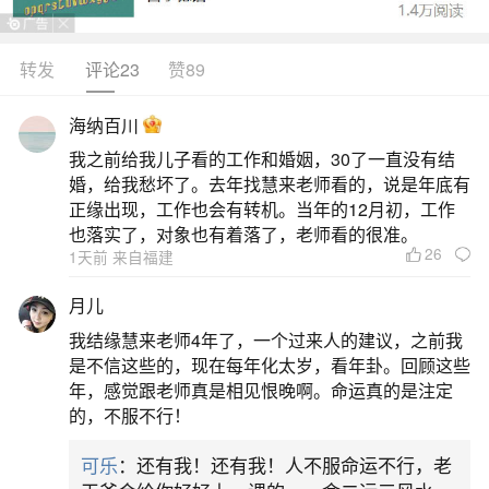
转发
评论23
赞89
生活中像怎么算男女的生辰八字合不合怎么
算？都是很常见的问题，但是小问题不注意可能会
海纳百川
引起大麻烦，下面就这个问题给大家做一些解读：
我之前给我儿子看的工作和婚姻，30了一直没有结
婚，给我愁坏了。去年找慧来老师看的，说是年底有
一、如何算两人生辰八字合不合日干支是合婚
正缘出现，工作也会有转机。当年的12月初，工作
关键？
也落实了，对象也有着落了，老师看的很准。
26
1天前 来自福建
八字相生、相合、相助，双方的生辰八字年干
月儿
支、月干支、日干支、时干支出现相生、相合、相
我结缘慧来老师4年了，一个过来人的建议，之前我
助的情况下，两人缘分较好，性情爱好也会相近，
是不信这些的，现在每年化太岁，看年卦。回顾这些
年，感觉跟老师真是相见恨晚啊。命运真的是注定
对事物的观点和看法往往比较接近，这样会加深双
的，不服不行！
方的默契，也可以相互包容理解，是比较好的命理
可乐
：还有我！还有我！人不服命运不行，老
组合，相生、相合、相助的成分越多，两人的缘分