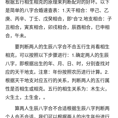
根据五行相生相克的原理来判断配对的好坏。以下
七零老顽童
：我母亲前年离世，刚开始我经常
是简单的八字合婚速查表：1.天干相合：甲己、乙
做梦梦见她，后来也是朋友介绍，找到慧来老
庚、丙辛、丁壬、戊癸相合，即“合”2.地支相合：子
师，安排了超度法事，做梦再也没有梦到过
了，一开始是半信半疑的，图个心安，给亡母
丑相合，寅亥相合，卯戌相合，辰酉相合，巳申相
超度，现在看来，人不信也不行。
合，午未。
11
2天前 来自云南
要判断两人的生辰八字合不合五行生肖看相生
相克，可以按照以下步骤进行：1.确定两人的生辰
优秀的张同学
八字，即根据出生的年、月、日、时，分别查找对
老师收徒吗？？我对这些很感兴趣
15
2天前 来自山西
应的天干地支。注意：年份按照农历进行计算。2.
根据天干地支对应五行的关系，判断两人的五行属
性是否相生或相克。五行的相生关系为：木生火，
火生土，土生金，。
算两人生辰八字合不合适根据生辰八字判断两
个人合不合适，我们可以根据两人的出生年份进行