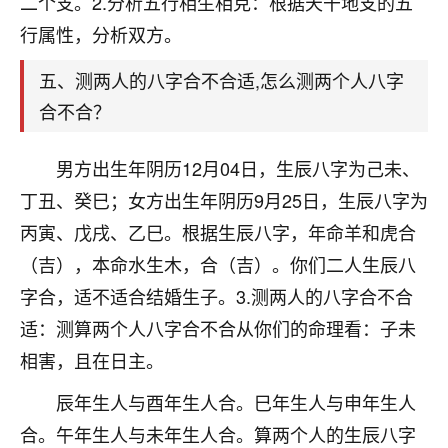
二个支。2.分析五行相生相克：根据天干地支的五
着我晋升有望，我半信半疑的按照老师建议，做了化
太岁还有一个发钱粮，本来年前的人事调整，拖到年
行属性，分析双方。
后，我以为都没戏了，结果开年一上班，开会提拔升
职第一个就是我，职务无所谓，主要是底薪加了
五、测两人的八字合不合适,怎么测两个人八字
3000，非常开心，无论如何，感恩感谢！🙏🏻
合不合？
鹿森
：恭喜升职加薪！！，请客吗？�
男方出生年阴历12月04日，生辰八字为己未、
32
12小时前 来自北京
丁丑、癸巳；女方出生年阴历9月25日，生辰八字为
丙寅、戊戌、乙巳。根据生辰八字，年命羊和虎合
心心相印
我身体不太好，总是病病殃殃的，去检查又没什么大
（吉），本命水生木，合（吉）。你们二人生辰八
问题，反正就是不舒服。中医西医看遍了，找不到问
字合，适不适合结婚生子。3.测两人的八字合不合
题，后来无意中看到有人推荐慧来老师，跟老师聊过
适：测算两个人八字合不合从你们的命理看：子未
之后，心情豁然开朗，也听老师建议，处理了一些因
果问题。今年以来，身体比以前好多，主要是心情好
相害，且在日主。
了，老师说境随心转，现在深有体会了。
辰年生人与酉年生人合。巳年生人与申年生人
鹿森
：是的，其实跟老师聊过之后，最大的感
合。午年生人与未年生人合。算两个人的生辰八字
触，首先就是心态会变好，万般皆是命，半点