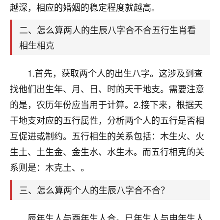
天爷会给你好好上一课的。一命二运三风水，
越深，相应的婚姻的稳定程度就越高。
哪样不服都不行！
平安是福
：我也是每年找老师化太岁，看年
二、怎么算两人的生辰八字合不合五行生肖看
卦，认识老师3年了，都是缘分啊！
相生相克
19
17分钟前 来自湖北
1.首先，获取两个人的出生八字。这涉及到查
心若莲花
找他们出生年、月、日、时的天干地支。需要注意
我是做餐饮的，这两年，生意屡屡受挫，店开一家关
的是，农历年份应当用于计算。2.接下来，根据天
一家，要么生意不好，生意好的就出事。前些年攒的
家底快败光了，真是倒霉！我也想找人看看到底怎么
干地支对应的五行属性，分析两个人的五行是否相
回事？
互促进或制约。五行相生的关系包括：木生火、火
生土、土生金、金生水、水生木。而五行相克的关
鹿森
：你可以找老师看看，人有时不服命不行
啊！
系则是：木克土、。
太阳当空赵
：我也做餐饮的，生意不算大，但
是我从找店开始都是找慧来老师跟进的，选
三、怎么算两个人的生辰八字合不合？
址、风水、还有开业日子，哪哪都看了，虽然
大环境不好，但是我家生意还可以，前几天又
辰年生人与酉年生人合。巳年生人与申年生人