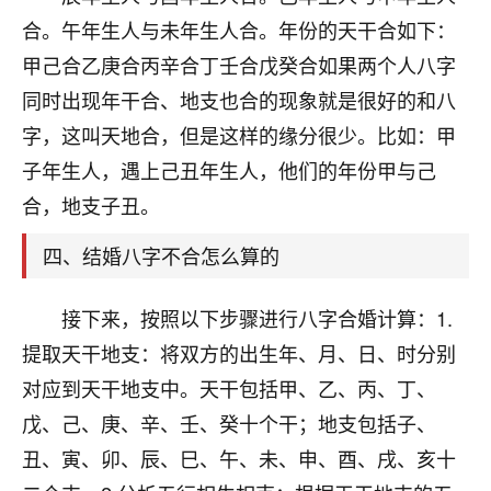
刚找老师做了补财库，希望财运更好一点！
合。午年生人与未年生人合。年份的天干合如下：
18
2小时前 来自海南
甲己合乙庚合丙辛合丁壬合戊癸合如果两个人八字
同时出现年干合、地支也合的现象就是很好的和八
梦醒时分
字，这叫天地合，但是这样的缘分很少。比如：甲
我女儿高二叛逆，大半年不上学，一说她就要死要活
的，把我们两口子愁的不行，朋友给我推荐的慧来老
子年生人，遇上己丑年生人，他们的年份甲与己
师，一开始我是病急乱投医，这半年来，法事一个个
合，地支子丑。
做完，我女儿跟变了个人一样，不期望她能考多好的
大学，只要能安安稳稳的把书读了，身体心理都健健
四、结婚八字不合怎么算的
康康的我就很知足了！
鹿森
：可怜天下父母心啊！
接下来，按照以下步骤进行八字合婚计算：1.
提取天干地支：将双方的出生年、月、日、时分别
16
3小时前 来自河北
对应到天干地支中。天干包括甲、乙、丙、丁、
付深
戊、己、庚、辛、壬、癸十个干；地支包括子、
我是公司人事调整，有升迁机会，但同时竞争的我们
丑、寅、卯、辰、巳、午、未、申、酉、戌、亥十
三个，找老师的时候是抱着侥幸心理，没想到老师看