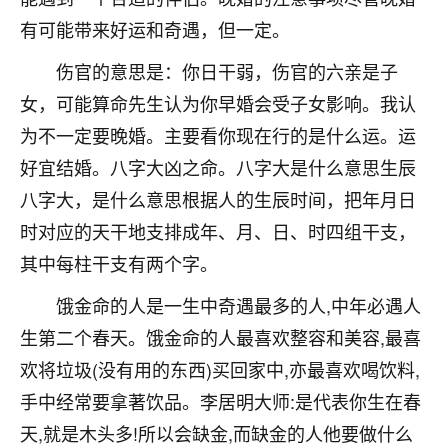
着我晋升有望，我半信半疑的按照老师建议，做了化
太岁还有一个发钱粮，本来年前的人事调整，拖到年
有可能带来好运和奇遇，但一定。
后，我以为都没戏了，结果开年一上班，开会提拔升
伤官的意思是：你日干弱，伤官的六亲是子
职第一个就是我，职务无所谓，主要是底薪加了
3000，非常开心，无论如何，感恩感谢！🙏🏻
女，可能算命先生认为你早婚会受子女影响。我认
为不一定要晚婚。主要看你现在行的是什么运。运
鹿森
：恭喜升职加薪！！，请客吗？�
好宜结婚。八字大凶之命。八字大是什么意思生辰
32
12小时前 来自北京
八字大，是什么意思根据人的生辰时间，把年月日
时对应的天干地支排成年、月、日、时四组干支，
心心相印
其中每柱干支有两个字。
我身体不太好，总是病病殃殃的，去检查又没什么大
问题，反正就是不舒服。中医西医看遍了，找不到问
饿金命的人是一生中奇遇最多的人,中年必遇人
题，后来无意中看到有人推荐慧来老师，跟老师聊过
之后，心情豁然开朗，也听老师建议，处理了一些因
生第二个春天。饿金命的人最喜欢整容和美容,最喜
果问题。今年以来，身体比以前好多，主要是心情好
欢将垃圾(没有用的东西)买回家中,亦最喜欢喝饮料,
了，老师说境随心转，现在深有体会了。
手中经常要拿著饮品。李居明大师:是代表你生在春
鹿森
：是的，其实跟老师聊过之后，最大的感
天,就是木头多!所以会缺金,而缺金的人他要做什么
触，首先就是心态会变好，万般皆是命，半点