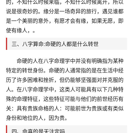
天爷会给你好好上一课的。一命二运三风水，
的，不知什么时候来临，不知什么时候离开，所以
哪样不服都不行！
说是很奇妙的。缘分是一场奇异的旅行，遇见谁都
平安是福
：我也是每年找老师化太岁，看年
是一个美丽的意外，有愿才会有缘，如果无愿，即
卦，认识老师3年了，都是缘分啊！
使有缘人，。
19
17分钟前 来自湖北
三、八字算命:命硬的人都是什么转世
心若莲花
我是做餐饮的，这两年，生意屡屡受挫，店开一家关
命硬的人在八字命理学中并没有明确指为某种
一家，要么生意不好，生意好的就出事。前些年攒的
特定的转世身份。命硬的人通常指的是在生活中经
家底快败光了，真是倒霉！我也想找人看看到底怎么
回事？
历了许多困难和挫折，但仍能够坚强面对并克服的
人。在八字命理学中，这类人可能具有以下几种特
鹿森
：你可以找老师看看，人有时不服命不行
殊的命理特征，这些特征可能与他们的前世经历有
啊！
太阳当空赵
：我也做餐饮的，生意不算大，但
关：具有贵族命格的人：可能前世为贵族或有类似
是我从找店开始都是找慧来老师跟进的，选
身份和地位的人，因为贵。
址、风水、还有开业日子，哪哪都看了，虽然
大环境不好，但是我家生意还可以，前几天又
四、命真的是天注定吗