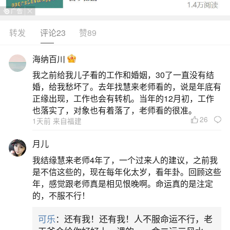
1978年戊午年出生、八字含戊午、乙巳、乙酉
的浙江男性，命带火土金旺，事业多现跨界突破与
转发
评论23
赞89
地域流动之奇遇。此人日主乙木坐巳火、时支酉
海纳百川
金，月干透戊土，形成“木火通明、火炼真金”之势，
我之前给我儿子看的工作和婚姻，30了一直没有结
早年易得贸易、物流、能源或新媒体行业机遇，尤
婚，给我愁坏了。去年找慧来老师看的，说是年底有
其在长三角经济活跃期（如2015–2023）有异地创
正缘出现，工作也会有转机。当年的12月初，工作
也落实了，对象也有着落了，老师看的很准。
业、跨省合作等新景象。浙江本地人脉与政策红利
26
1天前 来自福建
常成关键助力
月儿
二、八字缘分奇特有什么寓意吗？
我结缘慧来老师4年了，一个过来人的建议，之前我
是不信这些的，现在每年化太岁，看年卦。回顾这些
4、八字缘分奇特的意思:八字看看缘分和非常
年，感觉跟老师真是相见恨晚啊。命运真的是注定
的，不服不行！
配！丁酉日柱女命说白了。5、八字缘分奇特的意
思:缘分这种东西很奇妙是什么意思缘分是捉摸不透
可乐
：还有我！还有我！人不服命运不行，老