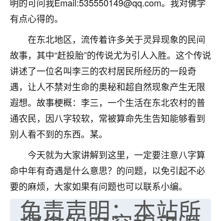
明的可问我Email:535550149@qq.com。我对佛学
七零老顽童
：我母亲前年离世，刚开始我经常
有点心得的。
做梦梦见她，后来也是朋友介绍，找到慧来老
师，安排了超度法事，做梦再也没有梦到过
在东北地区，流传着许多关于灵异现象的民间
了，一开始是半信半疑的，图个心安，给亡母
故事，其中“赶投胎”的传说尤为引人入胜。这个传说
超度，现在看来，人不信也不行。
讲述了一位名叫李三的农村居民所经历的一段奇
11
2天前 来自云南
遇，让人不禁对生命的奥秘和超自然现象产生无限
遐想。故事梗概：李三，一个生活在东北农村的普
优秀的张同学
通农民，因八字较软，常被算命先生告知能够看到
老师收徒吗？？我对这些很感兴趣
15
2天前 来自山西
别人看不到的东西。某。
今天就为大家讲解到这里，一定要注意八字算
命中年有奇遇是什么意思？的问题，以免引起不必
要的麻烦，大家如果有问题也可以联系小编。
免责声明：本站所