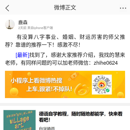
微博正文
鹿森
首页
生活杂谈
正文
2天前 来自iphone客户端
有没算八字事业、婚姻、财运厉害的师父推
荐？靠谱的推荐一下！感激不尽！
八字算命中年有奇遇是什么意思？
[最新]
找到了，感谢大家推荐介绍，我找的慧来
2026-05-31 11:50:55
29 7 赞
老师，有同样问题的可以加老师微信：zhihe0624
生活中像八字算命中年有奇遇是什么意思？都
是很常见的问题，但是小问题不注意可能会引起大
麻烦，下面就这个问题给大家做一些解读：
一、1978戊午戊午乙巳乙酉男八在浙江命运运
势会有什么样的奇遇历程新景象。