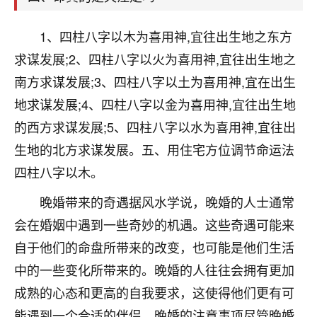
刚找老师做了补财库，希望财运更好一点！
18
1、四柱八字以木为喜用神,宜往出生地之东方
2小时前 来自海南
求谋发展;2、四柱八字以火为喜用神,宜往出生地之
梦醒时分
南方求谋发展;3、四柱八字以土为喜用神,宜在出生
我女儿高二叛逆，大半年不上学，一说她就要死要活
地求谋发展;4、四柱八字以金为喜用神,宜往出生地
的，把我们两口子愁的不行，朋友给我推荐的慧来老
师，一开始我是病急乱投医，这半年来，法事一个个
的西方求谋发展;5、四柱八字以水为喜用神,宜往出
做完，我女儿跟变了个人一样，不期望她能考多好的
生地的北方求谋发展。五、用住宅方位调节命运法
大学，只要能安安稳稳的把书读了，身体心理都健健
康康的我就很知足了！
四柱八字以木。
晚婚带来的奇遇据风水学说，晚婚的人士通常
鹿森
：可怜天下父母心啊！
会在婚姻中遇到一些奇妙的机遇。这些奇遇可能来
16
3小时前 来自河北
自于他们的命盘所带来的改变，也可能是他们生活
付深
中的一些变化所带来的。晚婚的人往往会拥有更加
我是公司人事调整，有升迁机会，但同时竞争的我们
成熟的心态和更高的自我要求，这使得他们更有可
三个，找老师的时候是抱着侥幸心理，没想到老师看
能遇到一个合适的伴侣。晚婚的注意事项尽管晚婚