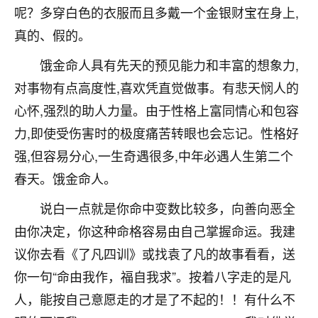
呢？多穿白色的衣服而且多戴一个金银财宝在身上,
不由人！
真的、假的。
9
1天前 来自四川
饿金命人具有先天的预见能力和丰富的想象力,
金白水清
对事物有点高度性,喜欢凭直觉做事。有悲天悯人的
我也想找老师看看，有没有人给个联系方式的啊？
心怀,强烈的助人力量。由于性格上富同情心和包容
力,即使受伤害时的极度痛苦转眼也会忘记。性格好
鹿森
：慧来老师微信：gjsy0624
强,但容易分心,一生奇遇很多,中年必遇人生第二个
12
1天前 来自江西
春天。饿金命人。
青春168
说白一点就是你命中变数比较多，向善向恶全
我也想要，我也想要！
由你决定，你这种命格容易由自己掌握命运。我建
15
2天前 来自山西
议你去看《了凡四训》或找袁了凡的故事看看，送
Jessica李
你一句“命由我作，福自我求”。按着八字走的是凡
老师做不做超度法事？我想给我奶奶做超度，她今年
人，能按自己意愿走的才是了不起的！！有什么不
刚去世了。