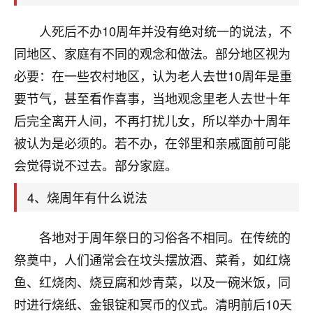
天爷会给你好好上一课的。一命二运三风水，
哪样不服都不行！
人死后不办10周年并没有绝对统一的说法，不
平安是福
：我也是每年找老师化太岁，看年
卦，认识老师3年了，都是缘分啊！
同地区、家庭有不同的观念和做法。部分地区视为
必要：在一些农村地区，认为老人去世10周年是重
19
17分钟前 来自湖北
要节气，甚至看作喜事，当地观念里老人去世十年
心若莲花
后完全离开人间，不再打扰儿女，所以举办十周年
我是做餐饮的，这两年，生意屡屡受挫，店开一家关
被认为是必须的。若不办，在邻里和亲戚面前可能
一家，要么生意不好，生意好的就出事。前些年攒的
会觉得说不过去。部分家庭。
家底快败光了，真是倒霉！我也想找人看看到底怎么
回事？
4、烧周年有什么说法
鹿森
：你可以找老师看看，人有时不服命不行
啊！
各地对于周年祭日的习俗各不相同。在传统的
太阳当空赵
：我也做餐饮的，生意不算大，但
祭奠中，人们通常会在坟头摆放酒、菜肴，如红烧
是我从找店开始都是找慧来老师跟进的，选
鱼、红烧肉、烧豆腐和炒青菜，以及一碗米饭，同
址、风水、还有开业日子，哪哪都看了，虽然
大环境不好，但是我家生意还可以，前几天又
时进行烧纸、金银锭和冥币的仪式。清明前后10天