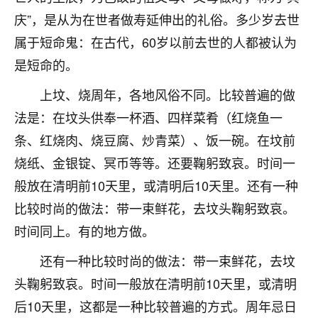
不由人！
庆”，是从为在世者做寿延伸出的礼俗。多少岁去世
属于短命鬼：在古代，60岁以前去世的人都被认为
9
1天前 来自四川
是短命的。
金白水清
上坟、烧周年，各地风俗不同。比较普遍的做
我也想找老师看看，有没有人给个联系方式的啊？
法是：在坟头供奉一杯酒、四样菜肴（红烧鱼一
鹿森
：慧来老师微信：gjsy0624
条、红烧肉、烧豆腐、炒青菜）、饭一碗。在坟前
烧纸、金银锭、冥币等等。还要鞠躬致哀。时间一
12
1天前 来自江西
般放在清明前10天里，或清明后10天里。还有一种
青春168
比较时尚的做法：带一束鲜花，去坟头鞠躬致哀。
我也想要，我也想要！
时间同上。有的地方做。
15
2天前 来自山西
还有一种比较时尚的做法：带一束鲜花，去坟
Jessica李
头鞠躬致哀。时间一般放在清明前10天里，或清明
老师做不做超度法事？我想给我奶奶做超度，她今年
刚去世了。
后10天里，这都是一种比较普遍的方式。周年忌日