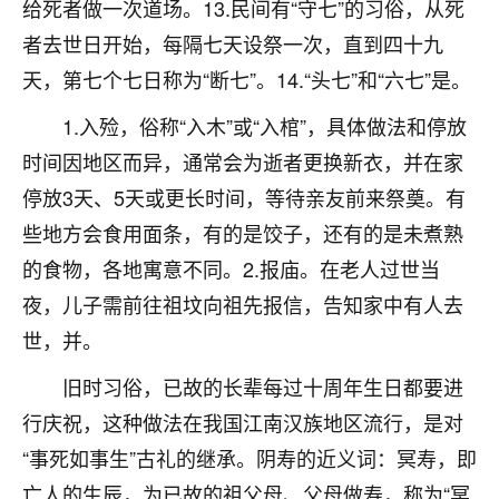
着我晋升有望，我半信半疑的按照老师建议，做了化
给死者做一次道场。13.民间有“守七”的习俗，从死
太岁还有一个发钱粮，本来年前的人事调整，拖到年
者去世日开始，每隔七天设祭一次，直到四十九
后，我以为都没戏了，结果开年一上班，开会提拔升
天，第七个七日称为“断七”。14.“头七”和“六七”是。
职第一个就是我，职务无所谓，主要是底薪加了
3000，非常开心，无论如何，感恩感谢！🙏🏻
1.入殓，俗称“入木”或“入棺”，具体做法和停放
鹿森
：恭喜升职加薪！！，请客吗？�
时间因地区而异，通常会为逝者更换新衣，并在家
停放3天、5天或更长时间，等待亲友前来祭奠。有
32
12小时前 来自北京
些地方会食用面条，有的是饺子，还有的是未煮熟
心心相印
的食物，各地寓意不同。2.报庙。在老人过世当
我身体不太好，总是病病殃殃的，去检查又没什么大
夜，儿子需前往祖坟向祖先报信，告知家中有人去
问题，反正就是不舒服。中医西医看遍了，找不到问
世，并。
题，后来无意中看到有人推荐慧来老师，跟老师聊过
之后，心情豁然开朗，也听老师建议，处理了一些因
旧时习俗，已故的长辈每过十周年生日都要进
果问题。今年以来，身体比以前好多，主要是心情好
了，老师说境随心转，现在深有体会了。
行庆祝，这种做法在我国江南汉族地区流行，是对
“事死如事生”古礼的继承。阴寿的近义词：冥寿，即
鹿森
：是的，其实跟老师聊过之后，最大的感
亡人的生辰，为已故的祖父母、父母做寿，称为“冥
触，首先就是心态会变好，万般皆是命，半点