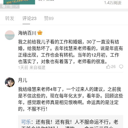
总结：父亲逝世10周年与爷爷去世30周年选择
同一天祭祀，既符合传统礼仪中“诚敬为本”的核心要
转发
评论23
赞89
求，也与民间普遍的祭祀习俗一致。只要祭祀者保
海纳百川
持庄重的心态，这一行为完全可行且合理。
我之前给我儿子看的工作和婚姻，30了一直没有结
婚，给我愁坏了。去年找慧来老师看的，说是年底有
2、人去世到了十周年都要做些什么
正缘出现，工作也会有转机。当年的12月初，工作
也落实了，对象也有着落了，老师看的很准。
国内出发流程1、行李托运、换登机牌请您凭机
26
1天前 来自福建
票及本人有效身份证件到相应值机柜台办理乘机和
月儿
行李托运手续，领取登机牌。2、购买机场建设费您
我结缘慧来老师4年了，一个过来人的建议，之前我
需到指定柜台购买机场建设费：普通旅客每人50元
是不信这些的，现在每年化太岁，看年卦。回顾这些
人民币，乘坐支线航班的旅客每人10元人民币；8小
年，感觉跟老师真是相见恨晚啊。命运真的是注定
的，不服不行！
时内中转的旅客及持半票的12周岁（含）以下。
可乐
：还有我！还有我！人不服命运不行，老
3、人死后不办10周年有什么说法