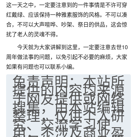
这一天之中，一定要注意到的一件事情是不许可穿
七零老顽童
：我母亲前年离世，刚开始我经常
红戴绿、应该保持一种雅素服饰的风格。不可以凑
做梦梦见她，后来也是朋友介绍，找到慧来老
师，安排了超度法事，做梦再也没有梦到过
合，不可以大声喧哗、吵架、祭日的供品，这会惊
了，一开始是半信半疑的，图个心安，给亡母
扰了老人的灵魂不得。
超度，现在看来，人不信也不行。
今天就为大家讲解到这里，一定要注意去世10
11
2天前 来自云南
周年做法事的问题，以免引起不必要的麻烦，大家
优秀的张同学
如果有问题也可以联系小编。
老师收徒吗？？我对这些很感兴趣
免责声明：本站所
15
2天前 来自山西
提供的内容均来源
于网友提供或网络
搜集，由本站编辑
整理，仅供个人研
究、交流学习使
用，不涉及商业盈