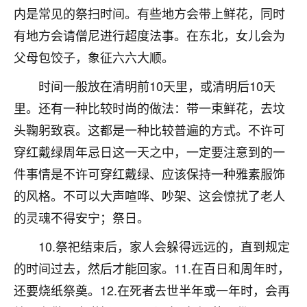
刚找老师做了补财库，希望财运更好一点！
内是常见的祭扫时间。有些地方会带上鲜花，同时
18
有地方会请僧尼进行超度法事。在东北，女儿会为
2小时前 来自海南
父母包饺子，象征六六大顺。
梦醒时分
时间一般放在清明前10天里，或清明后10天
我女儿高二叛逆，大半年不上学，一说她就要死要活
的，把我们两口子愁的不行，朋友给我推荐的慧来老
里。还有一种比较时尚的做法：带一束鲜花，去坟
师，一开始我是病急乱投医，这半年来，法事一个个
头鞠躬致哀。这都是一种比较普遍的方式。不许可
做完，我女儿跟变了个人一样，不期望她能考多好的
大学，只要能安安稳稳的把书读了，身体心理都健健
穿红戴绿周年忌日这一天之中，一定要注意到的一
康康的我就很知足了！
件事情是不许可穿红戴绿、应该保持一种雅素服饰
的风格。不可以大声喧哗、吵架、这会惊扰了老人
鹿森
：可怜天下父母心啊！
的灵魂不得安宁；祭日。
16
3小时前 来自河北
10.祭祀结束后，家人会躲得远远的，直到规定
付深
的时间过去，然后才能回家。11.在百日和周年时，
我是公司人事调整，有升迁机会，但同时竞争的我们
还要烧纸祭奠。12.在死者去世半年或一年时，会再
三个，找老师的时候是抱着侥幸心理，没想到老师看