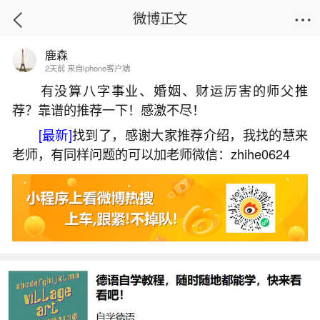
微博正文
鹿森
首页
星座运势
正文
2天前 来自iphone客户端
有没算八字事业、婚姻、财运厉害的师父推
荐？靠谱的推荐一下！感激不尽！
去世10周年做法事
[最新]
找到了，感谢大家推荐介绍，我找的慧来
2026-05-31 09:26:47
16 6 赞
老师，有同样问题的可以加老师微信：zhihe0624
生活中像去世10周年做法事都是很常见的问
题，但是小问题不注意可能会引起大麻烦，下面就
这个问题给大家做一些解读：
1、父亲逝世10周年,爷爷去世30周年,可同时祭
祀吗