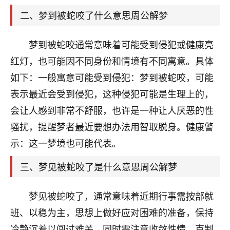
天爷会给你好好上一课的。一命二运三风水，
哪样不服都不行！
二、梦到被蛇咬了什么意思周公解梦
平安是福
：我也是每年找老师化太岁，看年
卦，认识老师3年了，都是缘分啊！
梦到被蛇咬通常意味着可能受到侵犯或健康亮
19
红灯，也可能因不同身份和情境有不同寓意。具体
17分钟前 来自湖北
如下：一般寓意可能受到侵犯：梦到被蛇咬，可能
心若莲花
表示最近会受到侵犯，这种侵犯可能是生理上的，
我是做餐饮的，这两年，生意屡屡受挫，店开一家关
会让人感到非常不舒服，也许是一种让人厌恶的性
一家，要么生意不好，生意好的就出事。前些年攒的
家底快败光了，真是倒霉！我也想找人看看到底怎么
骚扰，提醒梦者最近要想办法用智取脱身。健康警
回事？
示：这一梦境也可能代表。
鹿森
：你可以找老师看看，人有时不服命不行
三、梦见被蛇咬了是什么意思周公解梦
啊！
太阳当空赵
：我也做餐饮的，生意不算大，但
梦见被蛇咬了，通常意味着近期行事需按部就
是我从找店开始都是找慧来老师跟进的，选
址、风水、还有开业日子，哪哪都看了，虽然
班、以稳为主，思想上做好应对困难的准备，保持
大环境不好，但是我家生意还可以，前几天又
冷静沉着以闯过难关。同时需注意收敛性情、克制