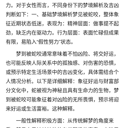
着我晋升有望，我半信半疑的按照老师建议，做了化
力。对于女性而言，不同身份下的梦境解析及吉凶
太岁还有一个发钱粮，本来年前的人事调整，拖到年
判断如下：一、基础梦境解析梦见被蛇咬，整体象
后，我以为都没戏了，结果开年一上班，开会提拔升
职第一个就是我，职务无所谓，主要是底薪加了
征近期状态低迷，表现为：精神层面：做事提不起
3000，非常开心，无论如何，感恩感谢！🙏🏻
劲，缺乏内在驱动力。行为层面：表面忙碌但成果
鹿森
：恭喜升职加薪！！，请客吗？�
有限，易陷入“假性努力”状态。
32
梦到被蛇咬通常意味着不怕凶险、将交好运，
12小时前 来自北京
也可能反映人际关系中的孤独感、对伤害的恐惧，
心心相印
或预示特定生活场景中的吉凶变化，具体需结合个
我身体不太好，总是病病殃殃的，去检查又没什么大
人情况分析。以下是详细解释：象征好运与财富部
问题，反正就是不舒服。中医西医看遍了，找不到问
题，后来无意中看到有人推荐慧来老师，跟老师聊过
分文化中，蛇被视为神秘且具有生命力的生物，梦
之后，心情豁然开朗，也听老师建议，处理了一些因
到被蛇咬可能象征着对凶险的无所畏惧，预示将迎
果问题。今年以来，身体比以前好多，主要是心情好
了，老师说境随心转，现在深有体会了。
来好运或生活富裕。这种解释。
一般性解释积极方面：从传统解梦的角度来
鹿森
：是的，其实跟老师聊过之后，最大的感
触，首先就是心态会变好，万般皆是命，半点