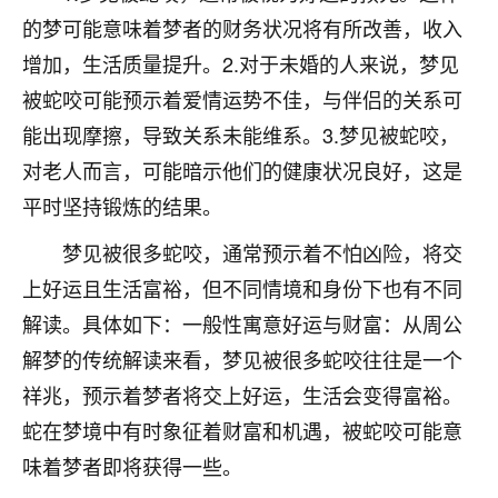
的梦可能意味着梦者的财务状况将有所改善，收入
七零老顽童
：我母亲前年离世，刚开始我经常
做梦梦见她，后来也是朋友介绍，找到慧来老
增加，生活质量提升。2.对于未婚的人来说，梦见
师，安排了超度法事，做梦再也没有梦到过
被蛇咬可能预示着爱情运势不佳，与伴侣的关系可
了，一开始是半信半疑的，图个心安，给亡母
能出现摩擦，导致关系未能维系。3.梦见被蛇咬，
超度，现在看来，人不信也不行。
对老人而言，可能暗示他们的健康状况良好，这是
11
2天前 来自云南
平时坚持锻炼的结果。
优秀的张同学
梦见被很多蛇咬，通常预示着不怕凶险，将交
老师收徒吗？？我对这些很感兴趣
上好运且生活富裕，但不同情境和身份下也有不同
15
2天前 来自山西
解读。具体如下：一般性寓意好运与财富：从周公
解梦的传统解读来看，梦见被很多蛇咬往往是一个
祥兆，预示着梦者将交上好运，生活会变得富裕。
蛇在梦境中有时象征着财富和机遇，被蛇咬可能意
味着梦者即将获得一些。