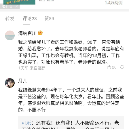
转发
评论23
赞89
生活中像梦见被蛇咬了意味着什么？都是很常
见的问题，但是小问题不注意可能会引起大麻烦，
海纳百川
下面就这个问题给大家做一些解读：
我之前给我儿子看的工作和婚姻，30了一直没有结
婚，给我愁坏了。去年找慧来老师看的，说是年底有
一、做梦梦到被蛇咬是什么征兆女性解梦
正缘出现，工作也会有转机。当年的12月初，工作
也落实了，对象也有着落了，老师看的很准。
26
1天前 来自福建
1.女人梦见蛇咬自己——这可能预示着你近期
将遇到一些令人兴奋的事件，或是实现已久的愿
月儿
望。在梦中遭受蛇咬，实际上可能代表你在现实生
我结缘慧来老师4年了，一个过来人的建议，之前我
活中对即将到来的机遇感到兴奋，同时也可能对你
是不信这些的，现在每年化太岁，看年卦。回顾这些
年，感觉跟老师真是相见恨晚啊。命运真的是注定
是否能抓住这些机遇感到一些不安。2.女人梦见水
的，不服不行！
蛇咬自己——这可能表示你担心健康问题，尤其是
可乐
：还有我！还有我！人不服命运不行，老
被咬的部位可能会出现疾病。因此，你应该更