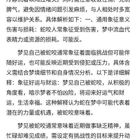
刚找老师做了补财库，希望财运更好一点！
脾气，避免因情绪问题引发麻烦，与人相处时多宽
18
2小时前 来自海南
容以维护关系。具体解析如下：一、通用象征意义
伤害与损耗：蛇咬人常象征受到伤害，梦中流血代
梦醒时分
表精力或资源的损耗。可能反。
我女儿高二叛逆，大半年不上学，一说她就要死要活
的，把我们两口子愁的不行，朋友给我推荐的慧来老
梦见自己被蛇咬通常象征着面临挑战但可能伴
师，一开始我是病急乱投医，这半年来，法事一个个
做完，我女儿跟变了个人一样，不期望她能考多好的
随好运，也可能反映近期受到侵犯或压力，具体含
大学，只要能安安稳稳的把书读了，身体心理都健健
义需结合梦境细节和自身情况分析。以下是详细解
康康的我就很知足了！
释：象征好运与财运：梦见自己被蛇咬，从积极的
鹿森
：可怜天下父母心啊！
角度看，暗示梦者不怕凶险，将迎来好运气和财
运，生活幸福。这种解释认为蛇在梦中可能代表着
16
3小时前 来自河北
潜在的力量或机遇，被蛇咬意味着。
付深
梦见被蛇咬通常意味着近期做事缺乏精神，虽
我是公司人事调整，有升迁机会，但同时竞争的我们
三个，找老师的时候是抱着侥幸心理，没想到老师看
忙碌却难见成绩，需设定有挑战性的目标来提升动