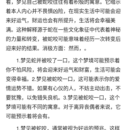
看，梦见自己被蛇咬往往有着积极的寓意。它暗示
不由人！
着本人内心并不畏惧凶险，在现实生活中可能会迎
9
来好运气，财运也会有所提升，生活将会幸福美
1天前 来自四川
满。这种解释源于蛇在一些文化象征中代表着神秘
金白水清
的力量和转变，被蛇咬可能意味着经历一次转变后
我也想找老师看看，有没有人给个联系方式的啊？
迎来好的结果。消极方面：然而，。
鹿森
：慧来老师微信：gjsy0624
1.梦见蛇并被咬了一口，这个梦境可能预示着
12
1天前 来自江西
你不怕风险，将会迎来好运气和财富，生活可能会
变得幸福。2.梦见被蛇咬一口，这可能表示你的爱
青春168
情运势不错。如果有心仪的人，不妨主动出击，不
我也想要，我也想要！
15
2天前 来自山西
要犹豫，以免错失良机。3.梦见被蛇咬一口，这个
梦境可能有不同的寓意。对于离异丧偶者来说，它
Jessica李
可能预示着将会有。
老师做不做超度法事？我想给我奶奶做超度，她今年
刚去世了。
1.梦见被蛇咬，通常被视为好运的预兆。这样