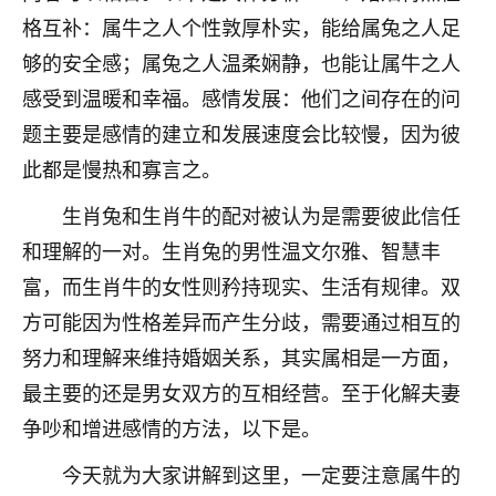
格互补：属牛之人个性敦厚朴实，能给属兔之人足
七零老顽童
：我母亲前年离世，刚开始我经常
做梦梦见她，后来也是朋友介绍，找到慧来老
够的安全感；属兔之人温柔娴静，也能让属牛之人
师，安排了超度法事，做梦再也没有梦到过
感受到温暖和幸福。感情发展：他们之间存在的问
了，一开始是半信半疑的，图个心安，给亡母
题主要是感情的建立和发展速度会比较慢，因为彼
超度，现在看来，人不信也不行。
此都是慢热和寡言之。
11
2天前 来自云南
生肖兔和生肖牛的配对被认为是需要彼此信任
优秀的张同学
和理解的一对。生肖兔的男性温文尔雅、智慧丰
老师收徒吗？？我对这些很感兴趣
富，而生肖牛的女性则矜持现实、生活有规律。双
15
2天前 来自山西
方可能因为性格差异而产生分歧，需要通过相互的
努力和理解来维持婚姻关系，其实属相是一方面，
最主要的还是男女双方的互相经营。至于化解夫妻
争吵和增进感情的方法，以下是。
今天就为大家讲解到这里，一定要注意属牛的