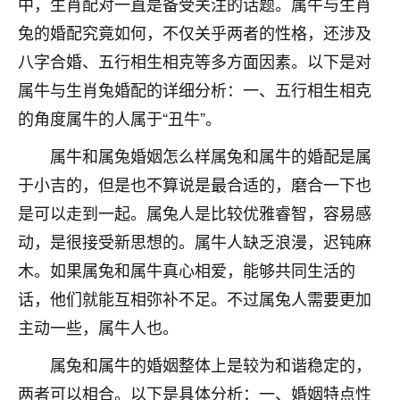
中，生肖配对一直是备受关注的话题。属牛与生肖
不由人！
兔的婚配究竟如何，不仅关乎两者的性格，还涉及
9
八字合婚、五行相生相克等多方面因素。以下是对
1天前 来自四川
属牛与生肖兔婚配的详细分析：一、五行相生相克
金白水清
的角度属牛的人属于“丑牛”。
我也想找老师看看，有没有人给个联系方式的啊？
属牛和属兔婚姻怎么样属兔和属牛的婚配是属
鹿森
：慧来老师微信：gjsy0624
于小吉的，但是也不算说是最合适的，磨合一下也
12
1天前 来自江西
是可以走到一起。属兔人是比较优雅睿智，容易感
动，是很接受新思想的。属牛人缺乏浪漫，迟钝麻
青春168
木。如果属兔和属牛真心相爱，能够共同生活的
我也想要，我也想要！
15
2天前 来自山西
话，他们就能互相弥补不足。不过属兔人需要更加
主动一些，属牛人也。
Jessica李
老师做不做超度法事？我想给我奶奶做超度，她今年
属兔和属牛的婚姻整体上是较为和谐稳定的，
刚去世了。
两者可以相合。以下是具体分析：一、婚姻特点性