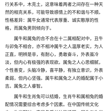
着我晋升有望，我半信半疑的按照老师建议，做了化
行关系中，木克土，这意味着两者之间存在一种天
太岁还有一个发钱粮，本来年前的人事调整，拖到年
然的相克关系，可能导致感情上的不和谐与不顺。
后，我以为都没戏了，结果开年一上班，开会提拔升
职第一个就是我，职务无所谓，主要是底薪加了
性格差异：属牛女通常代表厚重、诚实憨厚的性
3000，非常开心，无论如何，感恩感谢！🙏🏻
格，而属兔男则倾向于。
鹿森
：恭喜升职加薪！！，请客吗？�
属牛和属兔的合不合在十二属相配对中，丑牛
32
与卯兔不相合，亦不相冲属牛之人温厚老实，为人
12小时前 来自北京
正直，明辨是非，有耐心，勇敢奋斗，外表虽冷
心心相印
淡，但内心有极强的表现欲。属兔之人心思细腻，
我身体不太好，总是病病殃殃的，去检查又没什么大
个性善变，头脑冷静，喜平静，有独立意识，外表
问题，反正就是不舒服。中医西医看遍了，找不到问
题，后来无意中看到有人推荐慧来老师，跟老师聊过
柔弱，但内心坚强。属牛和属兔之人的婚配属于小
之后，心情豁然开朗，也听老师建议，处理了一些因
吉。属兔之人睿智。
果问题。今年以来，身体比以前好多，主要是心情好
了，老师说境随心转，现在深有体会了。
属牛和生肖兔可以结婚，生肖牛和属相兔的婚
配情况需要综合考虑多个因素。在中国传统文化
鹿森
：是的，其实跟老师聊过之后，最大的感
触，首先就是心态会变好，万般皆是命，半点