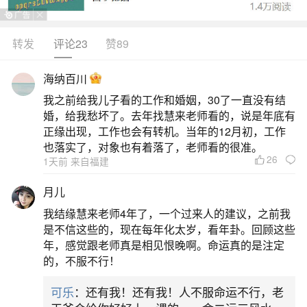
转发
评论23
赞89
生活中像属牛的和属兔的合婚吗？都是很常见
的问题，但是小问题不注意可能会引起大麻烦，下
海纳百川
面就这个问题给大家做一些解读：
我之前给我儿子看的工作和婚姻，30了一直没有结
婚，给我愁坏了。去年找慧来老师看的，说是年底有
1、生肖合婚:属牛和属兔的婚姻怎么样相合吗
正缘出现，工作也会有转机。当年的12月初，工作
也落实了，对象也有着落了，老师看的很准。
26
1天前 来自福建
最后可能会组成一个幸福圆满的家庭。生肖牛
和生肖兔相合吗属牛的男人一般也比较喜欢属兔女
月儿
人的这种温柔和平和的感觉，一旦属牛的男人看上
我结缘慧来老师4年了，一个过来人的建议，之前我
属兔的女人之后就会展开疯狂的攻势，这种攻势下
是不信这些的，现在每年化太岁，看年卦。回顾这些
年，感觉跟老师真是相见恨晚啊。命运真的是注定
会让属兔的女人惊恐，但是由于属牛男人的执着，
的，不服不行！
最终必然能够结成连理。当两者结合之后，属兔女
可乐
：还有我！还有我！人不服命运不行，老
人的温柔能够给属牛的男人带来更多帮助，解决家