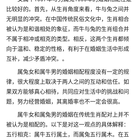
刚找老师做了补财库，希望财运更好一点！
比较好的。首先，从生肖角度来看，牛与兔之间并
18
2小时前 来自海南
无明显的冲突。在中国传统民俗文化中，生肖相合
被认为是和谐相处的象征，而牛与兔的生肖组合并
梦醒时分
不属于相冲或相克的类型。相反，这两个生肖都倾
我女儿高二叛逆，大半年不上学，一说她就要死要活
的，把我们两口子愁的不行，朋友给我推荐的慧来老
向于温和、稳定的性格，有利于在婚姻生活中形成
师，一开始我是病急乱投医，这半年来，法事一个个
互补，减少矛盾冲突。。
做完，我女儿跟变了个人一样，不期望她能考多好的
大学，只要能安安稳稳的把书读了，身体心理都健健
属兔女和属牛男的婚姻相配程度没有一定的规
康康的我就很知足了！
律，很大程度上取决于两人之间的互动和信任。如
鹿森
：可怜天下父母心啊！
果双方能够真心相待，共同应对生活中的挑战和问
题，努力经营婚姻，其离婚率也不一定会很高。
16
3小时前 来自河北
属牛女和属兔男的婚姻在传统生肖配对上并不
付深
被认为是相配的。以下是对这一观点的具体解释：
我是公司人事调整，有升迁机会，但同时竞争的我们
三个，找老师的时候是抱着侥幸心理，没想到老师看
五行相克：属牛五行属土，而属兔五行属木。在五