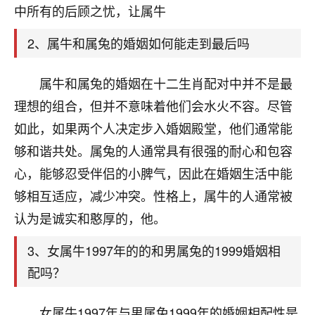
天爷会给你好好上一课的。一命二运三风水，
中所有的后顾之忧，让属牛
哪样不服都不行！
平安是福
：我也是每年找老师化太岁，看年
2、属牛和属兔的婚姻如何能走到最后吗
卦，认识老师3年了，都是缘分啊！
19
属牛和属兔的婚姻在十二生肖配对中并不是最
17分钟前 来自湖北
理想的组合，但并不意味着他们会水火不容。尽管
心若莲花
如此，如果两个人决定步入婚姻殿堂，他们通常能
我是做餐饮的，这两年，生意屡屡受挫，店开一家关
够和谐共处。属兔的人通常具有很强的耐心和包容
一家，要么生意不好，生意好的就出事。前些年攒的
家底快败光了，真是倒霉！我也想找人看看到底怎么
心，能够忍受伴侣的小脾气，因此在婚姻生活中能
回事？
够相互适应，减少冲突。性格上，属牛的人通常被
鹿森
：你可以找老师看看，人有时不服命不行
认为是诚实和憨厚的，他。
啊！
3、女属牛1997年的的和男属兔的1999婚姻相
太阳当空赵
：我也做餐饮的，生意不算大，但
是我从找店开始都是找慧来老师跟进的，选
配吗？
址、风水、还有开业日子，哪哪都看了，虽然
大环境不好，但是我家生意还可以，前几天又
女属牛1997年与男属兔1999年的婚姻相配性是