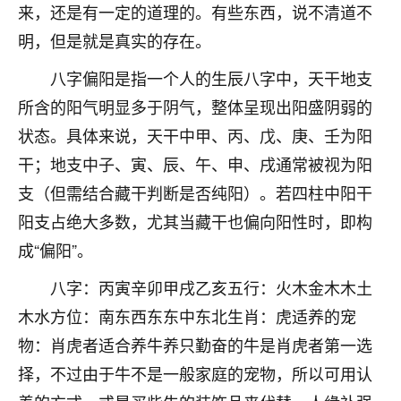
来，还是有一定的道理的。有些东西，说不清道不
不由人！
明，但是就是真实的存在。
9
1天前 来自四川
八字偏阳是指一个人的生辰八字中，天干地支
金白水清
所含的阳气明显多于阴气，整体呈现出阳盛阴弱的
我也想找老师看看，有没有人给个联系方式的啊？
状态。具体来说，天干中甲、丙、戊、庚、壬为阳
干；地支中子、寅、辰、午、申、戌通常被视为阳
鹿森
：慧来老师微信：gjsy0624
支（但需结合藏干判断是否纯阳）。若四柱中阳干
12
1天前 来自江西
阳支占绝大多数，尤其当藏干也偏向阳性时，即构
成“偏阳”。
青春168
我也想要，我也想要！
八字：丙寅辛卯甲戌乙亥五行：火木金木木土
15
2天前 来自山西
木水方位：南东西东东中东北生肖：虎适养的宠
Jessica李
物：肖虎者适合养牛养只勤奋的牛是肖虎者第一选
老师做不做超度法事？我想给我奶奶做超度，她今年
择，不过由于牛不是一般家庭的宠物，所以可用认
刚去世了。