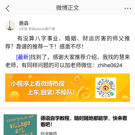
微博正文
鹿森
首页
星座运势
正文
2天前 来自iphone客户端
有没算八字事业、婚姻、财运厉害的师父推
荐？靠谱的推荐一下！感激不尽！
生辰八字养是什么意思？
[最新]
找到了，感谢大家推荐介绍，我找的慧来
2026-05-30 21:13:27
28 5 赞
老师，有同样问题的可以加老师微信：zhihe0624
生活中像生辰八字养是什么意思？都是很常见
的问题，但是小问题不注意可能会引起大麻烦，下
面就这个问题给大家做一些解读：
一、八字中养是什么
《养》甲日见戌。乙日见未。丙日见丑。丁日