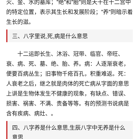
天爷会给你好好上一课的。一命二运三风水，
火、金、水的墓库；"绝"和"胎"则是天干在十二宫中
哪样不服都不行！
的特定位置，表示其生长和发展阶段；"养"则暗示着
平安是福
：我也是每年找老师化太岁，看年
生长的滋。
卦，认识老师3年了，都是缘分啊！
三、八字里说,死,病是什么意思
19
17分钟前 来自湖北
心若莲花
十二运即长生、沐浴、冠带、临官、帝旺、
我是做餐饮的，这两年，生意屡屡受挫，店开一家关
衰、病、死、墓、绝、胎、养。病：人逐渐衰老，
一家，要么生意不好，生意好的就出事。前些年攒的
便要百病丛生；旧事物千疮百孔，积重难返。死：
家底快败光了，真是倒霉！我也想找人看看到底怎么
回事？
人衰老之后，继之就是肉体的死亡病从字面的意思
上讲是生物体发生不健康的现象，有缺点、错误、
鹿森
：你可以找老师看看，人有时不服命不行
损害、祸害、不满、责备等等。有的预测书说病是
啊！
太阳当空赵
：我也做餐饮的，生意不算大，但
含有疾病、病灶、。
是我从找店开始都是找慧来老师跟进的，选
址、风水、还有开业日子，哪哪都看了，虽然
四、八字养是什么意思,生辰八字中无养是什么
大环境不好，但是我家生意还可以，前几天又
意思