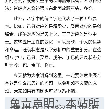
养的方式，或是买些牛的装饰品来代替。人缘补强
七零老顽童
：我母亲前年离世，刚开始我经常
法：肖虎者人缘补强法东北面放颗石头，多穿。
做梦梦见她，后来也是朋友介绍，找到慧来老
此外，八字中的每个字还代表了一种五行属
师，安排了超度法事，做梦再也没有梦到过
了，一开始是半信半疑的，图个心安，给亡母
性。比如，己丑对应的是霹雳火，癸酉对应的是剑
超度，现在看来，人不信也不行。
锋金，戊午对应的是天上火，丁巳对应的是沙中
11
2天前 来自云南
土。这些五行属性的变化，可以反映一个人的运势
和命运。旺衰状态是八字分析中的重要部分。在这
优秀的张同学
组八字中，己丑、癸酉、戊午、丁巳的旺衰状态分
老师收徒吗？？我对这些很感兴趣
15
2天前 来自山西
别为养、死、帝旺、临官。
今天就为大家讲解到这里，一定要注意生辰八
字养是什么意思？的问题，以免引起不必要的麻
烦，大家如果有问题也可以联系小编。
免责声明：本站所