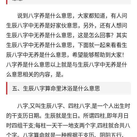
刚找老师做了补财库，希望财运更好一点！
18
说到八字养是什么意思，大家都知道，有人问
2小时前 来自海南
生辰八字中无养是好家伙意思，另外，还有人想问
梦醒时分
生辰八字中无养是什么意思，这是怎么回事？其实
我女儿高二叛逆，大半年不上学，一说她就要死要活
生辰八字中无养是什么意思，下面就一起来看看生
的，把我们两口子愁的不行，朋友给我推荐的慧来老
师，一开始我是病急乱投医，这半年来，法事一个个
辰八字中无养是什么意思，希望能够帮助到大家！
做完，我女儿跟变了个人一样，不期望她能考多好的
八字养是什么意思以上就是与生辰八字中无养是什
大学，只要能安安稳稳的把书读了，身体心理都健健
康康的我就很知足了！
么意思相关的内容，是。
鹿森
：可怜天下父母心啊！
五、生辰八字算命里沐浴是什么意思
16
3小时前 来自河北
八字,又叫生辰八字、四柱八字,是一个人出生时
付深
的干支历日期。生辰就是生日。所谓四柱,即年月日
我是公司人事调整，有升迁机会，但同时竞争的我们
时四组干支;每柱一天干一地支两个字,四柱就合共八
三个，找老师的时候是抱着侥幸心理，没想到老师看
个字。八字算命就是一种根据干支历、阴阳五行、