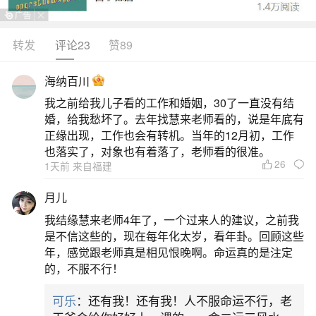
见戌。戊日见丑。己日见戌。庚日见辰。辛日见
丑。壬日见未。癸日见辰。在年柱★一般而言，父
转发
评论23
赞89
母亲都具有相当的生财能力。在月柱★中年前后，
海纳百川
必定发生桃花情事之忧。在日柱★六亲缘浅，夫妻
我之前给我儿子看的工作和婚姻，30了一直没有结
难谐，多情致憾！在时柱★家运圆满，事职安定。
婚，给我愁坏了。去年找慧来老师看的，说是年底有
甲戌日。乙未日。庚辰日。辛丑日。★一生运
正缘出现，工作也会有转机。当年的12月初，工作
也落实了，对象也有着落了，老师看的很准。
26
二、墓胎在八字里什么意思,衰病死墓绝胎养长
1天前 来自福建
生算命的意思
月儿
我结缘慧来老师4年了，一个过来人的建议，之前我
在八字命理中，病死墓绝胎养长生这些概念用
是不信这些的，现在每年化太岁，看年卦。回顾这些
来描述五行旺衰和命局的特性。首先，"病"和"死"并
年，感觉跟老师真是相见恨晚啊。命运真的是注定
的，不服不行！
非绝对的厄运，而是指五行中的忌神处于衰弱状
态；"墓"象征收藏和封闭，辰戌丑未分别对应木、
可乐
：还有我！还有我！人不服命运不行，老