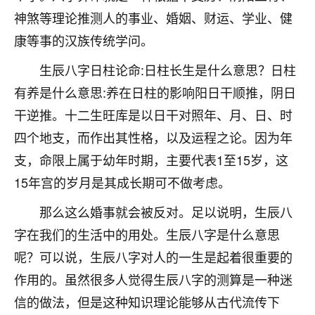
着我晋升有望，我半信半疑的按照老师建议，做了化
神煞等理论推测人的事业、婚姻、财运、学业、健
太岁还有一个发钱粮，本来年前的人事调整，拖到年
后，我以为都没戏了，结果开年一上班，开会提拔升
康等事的汉族传统学问。
职第一个就是我，职务无所谓，主要是底薪加了
3000，非常开心，无论如何，感恩感谢！🙏🏻
生辰八字日柱论命:日柱长生是什么意思？日柱
有养是什么意思:养在日柱的影响阳日干顺推，阴日
鹿森
：恭喜升职加薪！！，请客吗？�
干逆推。十二生旺库是以日干对照年、月、日、时
32
12小时前 来自北京
四个地支，而作出其性格，以及运程之论。因为年
支，命限上属于幼年时期，主要代表1至15岁，这
心心相印
15年宫的岁月是其成长期可不做考虑。
我身体不太好，总是病病殃殃的，去检查又没什么大
问题，反正就是不舒服。中医西医看遍了，找不到问
那么这么婚事就会被反对。足以说明，生辰八
题，后来无意中看到有人推荐慧来老师，跟老师聊过
之后，心情豁然开朗，也听老师建议，处理了一些因
字在我们的生活中的用处。生辰八字是什么意思
果问题。今年以来，身体比以前好多，主要是心情好
呢？可以说，生辰八字对人的一生是起着很重要的
了，老师说境随心转，现在深有体会了。
作用的。虽然很多人觉得生辰八字的测算是一种迷
鹿森
：是的，其实跟老师聊过之后，最大的感
信的做法，但是这种知识理论能够从古代流传下
触，首先就是心态会变好，万般皆是命，半点