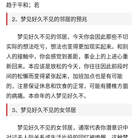
天爷会给你好好上一课的。一命二运三风水，
趋于平和；若
哪样不服都不行！
平安是福
：我也是每年找老师化太岁，看年
2、梦见好久不见的邻居的预兆
卦，认识老师3年了，都是缘分啊！
19
梦见好久不见的邻居，今天你会因此那些不切
17分钟前 来自湖北
实际的想法吃亏，想法也变得更加现实起来。和别
心若莲花
人的接触中，你会感觉到差距，事业上的上进心重
我是做餐饮的，这两年，生意屡屡受挫，店开一家关
新回来。本应该是放松的今天，你往往因此前段时
一家，要么生意不好，生意好的就出事。前些年攒的
家底快败光了，真是倒霉！我也想找人看看到底怎么
间的松懈而变得紧张起来，加班加点也是有可能
回事？
的，注意保证休息和饮食的正常，可能有腰椎方面
鹿森
：你可以找老师看看，人有时不服命不行
的病痛。本命年的人梦见好久不。
啊！
3、梦见好久不见的女邻居
太阳当空赵
：我也做餐饮的，生意不算大，但
是我从找店开始都是找慧来老师跟进的，选
址、风水、还有开业日子，哪哪都看了，虽然
梦见好久不见的女邻居，通常代表你潜意识中
大环境不好，但是我家生意还可以，前几天又
对过去人际关系或生活片段的回忆被唤醒。这种梦