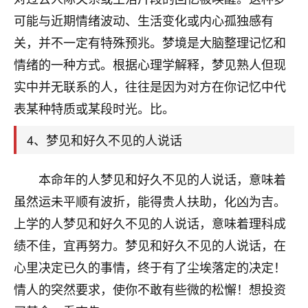
刚找老师做了补财库，希望财运更好一点！
可能与近期情绪波动、生活变化或内心孤独感有
18
2小时前 来自海南
关，并不一定有特殊预兆。梦境是大脑整理记忆和
情绪的一种方式。根据心理学解释，梦见熟人但现
梦醒时分
实中并无联系的人，往往是因为对方在你记忆中代
我女儿高二叛逆，大半年不上学，一说她就要死要活
的，把我们两口子愁的不行，朋友给我推荐的慧来老
表某种特质或某段时光。比。
师，一开始我是病急乱投医，这半年来，法事一个个
做完，我女儿跟变了个人一样，不期望她能考多好的
4、梦见和好久不见的人说话
大学，只要能安安稳稳的把书读了，身体心理都健健
康康的我就很知足了！
本命年的人梦见和好久不见的人说话，意味着
鹿森
：可怜天下父母心啊！
虽然运未平顺有波折，能得贵人扶助，化凶为吉。
上学的人梦见和好久不见的人说话，意味着理科成
16
3小时前 来自河北
绩不佳，宜再努力。梦见和好久不见的人说话，在
付深
心里决定已久的事情，终于有了尘埃落定的决定！
我是公司人事调整，有升迁机会，但同时竞争的我们
情人的突然要求，使你不敢有些微的松懈！想投资
三个，找老师的时候是抱着侥幸心理，没想到老师看