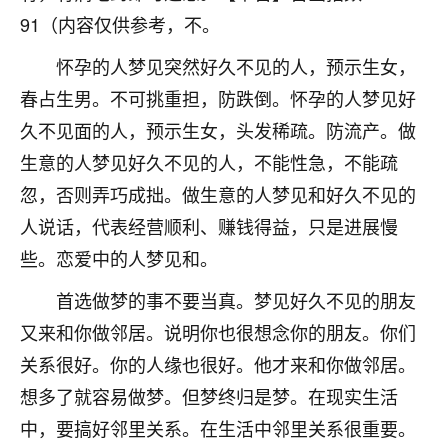
不由人！
91（内容仅供参考，不。
怀孕的人梦见突然好久不见的人，预示生女，
9
1天前 来自四川
春占生男。不可挑重担，防跌倒。怀孕的人梦见好
金白水清
久不见面的人，预示生女，头发稀疏。防流产。做
我也想找老师看看，有没有人给个联系方式的啊？
生意的人梦见好久不见的人，不能性急，不能疏
鹿森
：慧来老师微信：gjsy0624
忽，否则弄巧成拙。做生意的人梦见和好久不见的
人说话，代表经营顺利、赚钱得益，只是进展慢
12
1天前 来自江西
些。恋爱中的人梦见和。
青春168
首选做梦的事不要当真。梦见好久不见的朋友
我也想要，我也想要！
15
又来和你做邻居。说明你也很想念你的朋友。你们
2天前 来自山西
关系很好。你的人缘也很好。他才来和你做邻居。
Jessica李
想多了就容易做梦。但梦终归是梦。在现实生活
老师做不做超度法事？我想给我奶奶做超度，她今年
中，要搞好邻里关系。在生活中邻里关系很重要。
刚去世了。