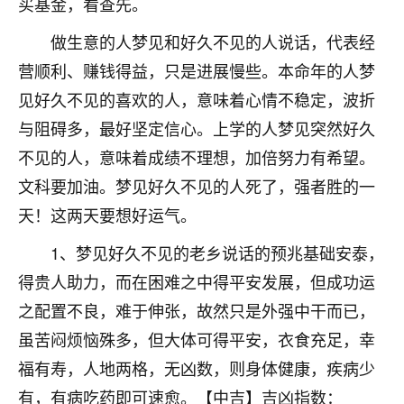
买基金，看查先。
着我晋升有望，我半信半疑的按照老师建议，做了化
太岁还有一个发钱粮，本来年前的人事调整，拖到年
做生意的人梦见和好久不见的人说话，代表经
后，我以为都没戏了，结果开年一上班，开会提拔升
职第一个就是我，职务无所谓，主要是底薪加了
营顺利、赚钱得益，只是进展慢些。本命年的人梦
3000，非常开心，无论如何，感恩感谢！🙏🏻
见好久不见的喜欢的人，意味着心情不稳定，波折
与阻碍多，最好坚定信心。上学的人梦见突然好久
鹿森
：恭喜升职加薪！！，请客吗？�
不见的人，意味着成绩不理想，加倍努力有希望。
32
12小时前 来自北京
文科要加油。梦见好久不见的人死了，强者胜的一
心心相印
天！这两天要想好运气。
我身体不太好，总是病病殃殃的，去检查又没什么大
1、梦见好久不见的老乡说话的预兆基础安泰，
问题，反正就是不舒服。中医西医看遍了，找不到问
题，后来无意中看到有人推荐慧来老师，跟老师聊过
得贵人助力，而在困难之中得平安发展，但成功运
之后，心情豁然开朗，也听老师建议，处理了一些因
之配置不良，难于伸张，故然只是外强中干而已，
果问题。今年以来，身体比以前好多，主要是心情好
虽苦闷烦恼殊多，但大体可得平安，衣食充足，幸
了，老师说境随心转，现在深有体会了。
福有寿，人地两格，无凶数，则身体健康，疾病少
鹿森
：是的，其实跟老师聊过之后，最大的感
有，有病吃药即可速愈。【中吉】吉凶指数：
触，首先就是心态会变好，万般皆是命，半点