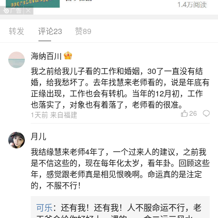
转发
评论23
赞89
生活中像梦见好久不见的邻居说话了都是很常
见的问题，但是小问题不注意可能会引起大麻烦，
海纳百川
下面就这个问题给大家做一些解读：
我之前给我儿子看的工作和婚姻，30了一直没有结
婚，给我愁坏了。去年找慧来老师看的，说是年底有
1、做梦梦见好久不见的熟人和自己说话
正缘出现，工作也会有转机。当年的12月初，工作
也落实了，对象也有着落了，老师看的很准。
26
1天前 来自福建
梦见好久不见的熟人和你说话，通常反映你近
期潜意识里对这段关系、过往经历或某种情绪状态
月儿
的挂念或未完成感。心理学上认为，熟人入梦多不
我结缘慧来老师4年了，一个过来人的建议，之前我
代表对方在想你，而是你内心在借由这个熟悉形
是不信这些的，现在每年化太岁，看年卦。回顾这些
年，感觉跟老师真是相见恨晚啊。命运真的是注定
象，处理自己的情感需求、回忆、愧疚、怀念，或
的，不服不行！
对某些生活变化的适应过程。网络普遍解读中，若
可乐
：还有我！还有我！人不服命运不行，老
对话轻松愉快，可能暗示你正逐步放下过去，心态