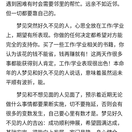
遇到困难有时会需要邻里的帮忙。远亲不如近邻。
七零老顽童
：我母亲前年离世，刚开始我经常
但一切都要靠自己的。
做梦梦见她，后来也是朋友介绍，找到慧来老
师，安排了超度法事，做梦再也没有梦到过
梦见突然好久不见的人，心思全放在工作/学业
了，一开始是半信半疑的，图个心安，给亡母
上，期望有所表现。你做的任何决定都希望对方能
超度，现在看来，人不信也不行。
完全的支持你。买了一些工作/学业相关的书籍，你
11
2天前 来自云南
认为该花的钱不能省，钱再赚就有！这两天作很多
优秀的张同学
事都能获得别人肯定，工作/学业表现很出色！本命
老师收徒吗？？我对这些很感兴趣
年的人梦见和好久不见的人说话，意味着虽然运未
15
2天前 来自山西
平顺有波折，能。
梦见和不想见面的人见面了，预示着近期无论
做什么事情都要果断实施，切不要拖延，否则会有
很多的变数发生，自己要心里有数才是。梦见好久
不见的人的吉凶：成功顺利伸展，希望圆满达成，