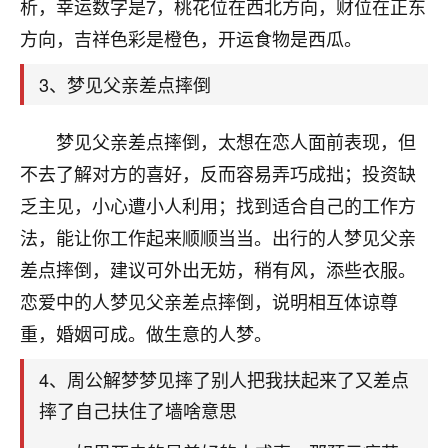
天爷会给你好好上一课的。一命二运三风水，
析，幸运数字是7，桃花位在西北方向，财位在正东
哪样不服都不行！
方向，吉祥色彩是橙色，开运食物是西瓜。
平安是福
：我也是每年找老师化太岁，看年
卦，认识老师3年了，都是缘分啊！
3、梦见父亲差点摔倒
19
17分钟前 来自湖北
梦见父亲差点摔倒，太想在恋人面前表现，但
心若莲花
不去了解对方的喜好，反而容易弄巧成拙；投资缺
我是做餐饮的，这两年，生意屡屡受挫，店开一家关
乏主见，小心遭小人利用；找到适合自己的工作方
一家，要么生意不好，生意好的就出事。前些年攒的
法，能让你工作起来顺顺当当。出行的人梦见父亲
家底快败光了，真是倒霉！我也想找人看看到底怎么
回事？
差点摔倒，建议可外出无妨，稍有风，添些衣服。
恋爱中的人梦见父亲差点摔倒，说明相互体谅尊
鹿森
：你可以找老师看看，人有时不服命不行
重，婚姻可成。做生意的人梦。
啊！
太阳当空赵
：我也做餐饮的，生意不算大，但
4、周公解梦梦见摔了别人把我扶起来了又差点
是我从找店开始都是找慧来老师跟进的，选
址、风水、还有开业日子，哪哪都看了，虽然
摔了自己扶住了墙啥意思
大环境不好，但是我家生意还可以，前几天又