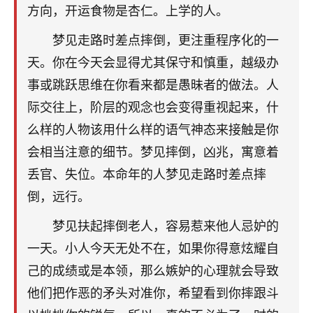
着我晋升有望，我半信半疑的按照老师建议，做了化
方向，开运食物是杏仁。上学的人。
太岁还有一个发钱粮，本来年前的人事调整，拖到年
后，我以为都没戏了，结果开年一上班，开会提拔升
梦见走路时差点摔倒，更注重程序化的一
职第一个就是我，职务无所谓，主要是底薪加了
天。你在今天会显得尤其保守和慎重，越级办
3000，非常开心，无论如何，感恩感谢！🙏🏻
事或跳跃思维在你看来都是愚昧者的做法。人
鹿森
：恭喜升职加薪！！，请客吗？�
际交往上，阶层的观念也会变得重视起来，什
么样的人物该用什么样的语气神态来接触是你
32
12小时前 来自北京
会相当注意的细节。梦见摔倒，凶兆，寓意着
心心相印
丢官、失位。本命年的人梦见走路时差点摔
我身体不太好，总是病病殃殃的，去检查又没什么大
倒，远行。
问题，反正就是不舒服。中医西医看遍了，找不到问
题，后来无意中看到有人推荐慧来老师，跟老师聊过
梦见扶起摔倒老人，容易惹来他人忌妒的
之后，心情豁然开朗，也听老师建议，处理了一些因
一天。小人今天无处不在，如果你得意炫耀自
果问题。今年以来，身体比以前好多，主要是心情好
了，老师说境随心转，现在深有体会了。
己的成绩或是本领，那么嫉妒的心理就会导致
他们把作恶的矛头对准你，希望看到你摔跟斗
鹿森
：是的，其实跟老师聊过之后，最大的感
触，首先就是心态会变好，万般皆是命，半点