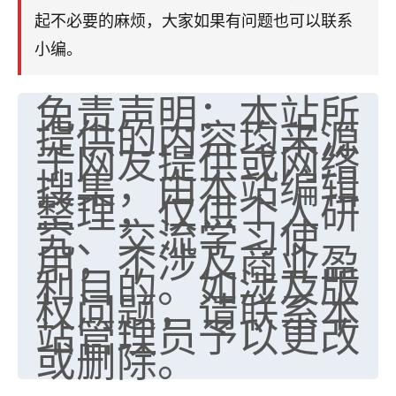
起不必要的麻烦，大家如果有问题也可以联系
七零老顽童
：我母亲前年离世，刚开始我经常
做梦梦见她，后来也是朋友介绍，找到慧来老
小编。
师，安排了超度法事，做梦再也没有梦到过
了，一开始是半信半疑的，图个心安，给亡母
免责声明：本站所
超度，现在看来，人不信也不行。
提供的内容均来源
于网友提供或网络
11
2天前 来自云南
搜集，由本站编辑
优秀的张同学
整理，仅供个人研
老师收徒吗？？我对这些很感兴趣
究、交流学习使
15
2天前 来自山西
用，不涉及商业盈
利目的。如涉及版
权问题，请联系本
站管理员予以更改
或删除。