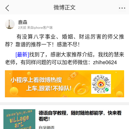
微博正文
鹿森
首页
星座运势
正文
2天前 来自iphone客户端
有没算八字事业、婚姻、财运厉害的师父推
荐？靠谱的推荐一下！感激不尽！
梦见老人差点摔倒我把他扶起来
[最新]
找到了，感谢大家推荐介绍，我找的慧来
2026-05-30 18:34:12
2 5 赞
老师，有同样问题的可以加老师微信：zhihe0624
生活中像梦见老人差点摔倒我把他扶起来都是
很常见的问题，但是小问题不注意可能会引起大麻
烦，下面就这个问题给大家做一些解读：
1、梦见扶起摔倒老人的预兆
梦见扶起摔倒老人，按周易五行分析，幸运数