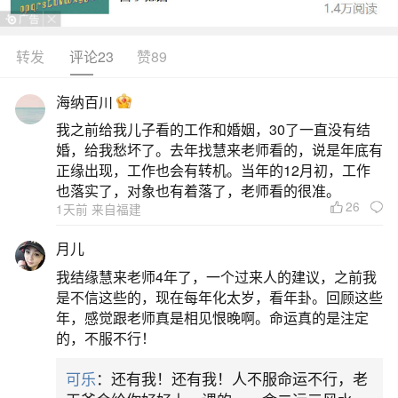
字是2，桃花位在东南方向，财位在正南方向，吉祥
色彩是绿色，开运食物是杏仁。梦见摔倒有人扶
转发
评论23
赞89
起，突然发现自己与工作伙伴在工作上的距离，奋
海纳百川
发图强固然辛苦，但充实的感觉也让自己很满足；
我之前给我儿子看的工作和婚姻，30了一直没有结
需要找个缓解压力的方式让自己放松，看场话剧会
婚，给我愁坏了。去年找慧来老师看的，说是年底有
是不错的选择；金钱上易遇朋友要你请客，花费在
正缘出现，工作也会有转机。当年的12月初，工作
也落实了，对象也有着落了，老师看的很准。
所难免。梦见
26
1天前 来自福建
2、梦见把别人扶起的预兆
月儿
我结缘慧来老师4年了，一个过来人的建议，之前我
恋爱中的人梦见扶起香炉，说明有二婚或第一
是不信这些的，现在每年化太岁，看年卦。回顾这些
次婚姻有波折的现象。恋爱中的人梦见别人差点摔
年，感觉跟老师真是相见恨晚啊。命运真的是注定
的，不服不行！
倒被我扶起，说明经不起考验。无法通融，只好分
手。梦见别人摔倒了把他扶起来，按周易五行分
可乐
：还有我！还有我！人不服命运不行，老