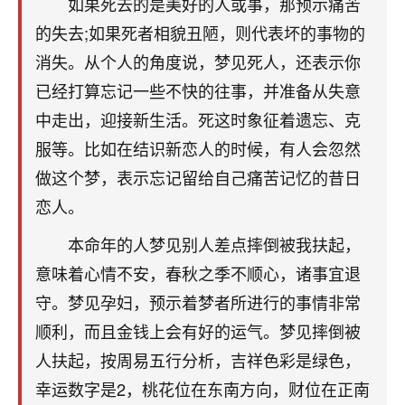
如果死去的是美好的人或事，那预示痛苦
刚找老师做了补财库，希望财运更好一点！
的失去;如果死者相貌丑陋，则代表坏的事物的
18
2小时前 来自海南
消失。从个人的角度说，梦见死人，还表示你
梦醒时分
已经打算忘记一些不快的往事，并准备从失意
我女儿高二叛逆，大半年不上学，一说她就要死要活
中走出，迎接新生活。死这时象征着遗忘、克
的，把我们两口子愁的不行，朋友给我推荐的慧来老
服等。比如在结识新恋人的时候，有人会忽然
师，一开始我是病急乱投医，这半年来，法事一个个
做完，我女儿跟变了个人一样，不期望她能考多好的
做这个梦，表示忘记留给自己痛苦记忆的昔日
大学，只要能安安稳稳的把书读了，身体心理都健健
恋人。
康康的我就很知足了！
本命年的人梦见别人差点摔倒被我扶起，
鹿森
：可怜天下父母心啊！
意味着心情不安，春秋之季不顺心，诸事宜退
16
3小时前 来自河北
守。梦见孕妇，预示着梦者所进行的事情非常
顺利，而且金钱上会有好的运气。梦见摔倒被
付深
人扶起，按周易五行分析，吉祥色彩是绿色，
我是公司人事调整，有升迁机会，但同时竞争的我们
幸运数字是2，桃花位在东南方向，财位在正南
三个，找老师的时候是抱着侥幸心理，没想到老师看