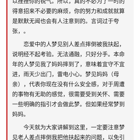
以挫挫你的锐气。所以，真的不必为了一时的
不由人！
得意招来不必要的麻烦，你的努力和成就就算
是默默无闻也会有人注意到的。言词过于夸
9
1天前 来自四川
张，。
金白水清
恋爱中的人梦见别人差点摔倒被我扶起，
我也想找老师看看，有没有人给个联系方式的啊？
说明经不起考验。无法通融，只好分手。本命
鹿森
：慧来老师微信：gjsy0624
年的人梦见我了妈妈摔到了，意味着宜守不宜
12
进，雨天少出门，雷电小心。梦见妈妈（母
1天前 来自江西
亲），代表你现在没有什么安全感，对于周遭
青春168
的事物有无助的感觉，很需要受到关怀、需要
我也想要，我也想要！
15
一些明确的指引才会做此梦。但如果经常梦到
2天前 来自山西
妈妈。
Jessica李
今天就为大家讲解到这里，一定要注意梦
老师做不做超度法事？我想给我奶奶做超度，她今年
刚去世了。
见老人差点摔倒我把他扶起来的问题，以免引